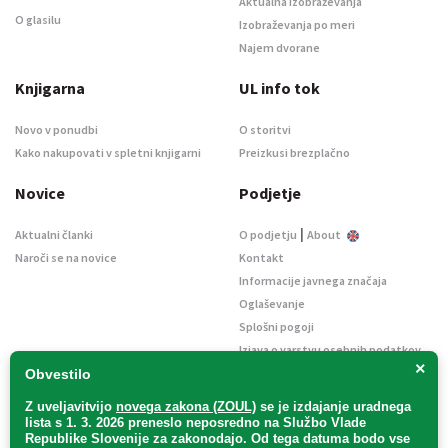
Aktualna izobraževanja
O glasilu
Izobraževanja po meri
Najem dvorane
Knjigarna
UL info tok
Novo v ponudbi
O storitvi
Kako nakupovati v spletni knjigarni
Preizkusi brezplačno
Novice
Podjetje
|
Aktualni članki
O podjetju
About
Naroči se na novice
Kontakt
Informacije javnega značaja
Oglaševanje
Splošni pogoji
Izjava o varstvu osebnih podatkov
×
E-dražbe
Obvestilo
Z uveljavitvijo
novega zakona (ZOUL)
se je
izdajanje uradnega
lista s 1. 3. 2026 preneslo
neposredno
na Službo Vlade
Republike Slovenije za zakonodajo
. Od tega datuma bodo vse