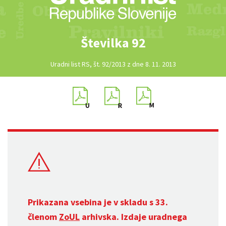
Številka 92
Uradni list RS, št. 92/2013 z dne 8. 11. 2013
Prikazana vsebina je v skladu s 33.
členom
ZoUL
arhivska. Izdaje uradnega