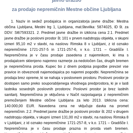
javno dražbo
za prodajo nepremičnin Mestne občine Ljubljana
1. Naziv in sedež prodajalca in organizatorja javne dražbe: Mestna občina Ljubljana, Mestni trg 1, Ljubljana, mat.številka: 5874025, ID št. za DDV: SI67593321. 2. Predmet javne dražbe in izklicna cena 2.1. Predmet javne dražbe je poslovni prostor št. 101 v prvem nadstropju objekta, v skupni izmeri 95,10 m2 v stavbi, na naslovu Rimska 8 v Ljubljani, z id oznako nepremičnine 1721-257-5 in 1721-257-6, v k.o. 1721 – Gradišče I. Nepremičnina je v času prodaje zasedena z najemnikom, ki ima s prodajalcem sklenjeno najemno razmerje za nedoločen čas, drugih bremen je nepremičnina prosta. Kupec bo z dnem podpisa pogodbe prevzel vse pravice in obveznosti najemodajalca po najemni pogodbi. Nepremičnina se prodaja brez opreme, ki se nahaja v poslovnem prostoru. Poslovni prostor je dostopen samo preko souporabljenega vhodnega predprostora, ki je v lasti lastnika sosednjih poslovnih prostorov. Poslovni prostor je brez lastnih sanitarij. Nepremičnina je vključena v Načrt razpolaganja z nepremičnim premoženjem Mestne občine Ljubljana za leto 2013. Izklicna cena: 140.000,00 EUR. Navedena cena ne vključuje davka na promet nepremičnin. 2.2. Predmet javne dražbe je poslovni prostor št. 202 v drugem nadstropju objekta, v skupni izmeri 131,00 m2 v stavbi, na naslovu Rimska 8 v Ljubljani, z id oznako nepremičnine 1721-257-8, v k.o. 1721 – Gradišče I. Nepremičnina je v času prodaje prazna in prosta vseh bremen. Nepremičnina je vključena v Načrt razpolaganja z nepremičnim premoženjem Mestne občine Ljubljana za leto 2013. Izklicna cena: 140.000,00 EUR. Navedena cena ne vključuje davka na promet nepremičnin. 2.3. Predmet javne dražbe je poslovni prostor št. K04 v kleti objekta, v skupni izmeri 37,60 m2 v stavbi, na naslovu Rimska 8 v Ljubljani, z id oznako nepremičnine 1721-257-17, v k.o. 1721 – Gradišče I. Nepremičnina je v času prodaje prazna in prosta vseh bremen. Nepremičnina je vključena v Načrt razpolaganja z nepremičnim premoženjem Mestne občine Ljubljana za leto 2013. Izklicna cena: 28.000,00 EUR. Navedena cena ne vključuje davka na promet nepremičnin. 2.4. Predmet javne dražbe je poslovni prostor št. K01 in K02 v kleti objekta, v skupni izmeri 127,60 m2 v stavbi, na naslovu Rimska 8 v Ljubljani, z id oznako nepremičnine 1721-257-16 in 1721-257-31, v k.o. 1721 – Gradišče I. Nepremičnina je v času prodaje zasedena z najemnikom, ki ima s prodajalcem sklenjeno najemno razmerje za nedoločen čas, drugih bremen je nepremičnina prosta. Kupec bo z dnem podpisa pogodbe prevzel vse pravice in obveznosti najemodajalca po najemni pogodbi. Nepremičnina se prodaja brez opreme, ki se nahaja v poslovnem prostoru. Nepremičnina je vključena v Načrt razpolaganja z nepremičnim premoženjem Mestne občine Ljubljana za leto 2013. Izklicna cena: 95.900,00 EUR. Navedena cena ne vključuje davka na promet nepremičnin. 2.5. Predmet javne dražbe je poslovni prostor št. P01 v visokem pritličju objekta, v skupni izmeri 147,80 m2 v stavbi, na naslovu Rimska 8 v Ljubljani, z id oznako nepremičnine 1721-257-1, v k.o. 1721 – Gradišče I. Nepremičnina je v času prodaje prazna in prosta vseh bremen. Nepremičnina je vključena v Načrt razpolaganja z nepremičnim premoženjem Mestne občine Ljubljana za leto 2013. Izklicna cena: 230.000,00 EUR. Navedena cena ne vključuje davka na promet nepremičnin. 2.6. Predmet javne dražbe je poslovni prostor št. P05 v visokem pritličju objekta, v skupni izmeri 127,10 m2 v stavbi, na naslovu Rimska 8 v Ljubljani, z id oznako nepremičnine 1721-257-2, v k.o. 1721 – Gradišče I. Nepremičnina je v času prodaje zasedena z najemnikom, ki ima s prodajalcem sklenjeno najemno razmerje za nedoločen čas, drugih bremen je nepremičnina prosta. Kupec bo z dnem podpisa pogodbe prevzel vse pravice in obveznosti najemodajalca po najemni pogodbi. Nepremičnina se prodaja brez opreme, ki se nahaja v poslovnem prostoru. Nepremičnina je vključena v Načrt razpolaganja z nepremičnim premoženjem Mestne občine Ljubljana za leto 2013. Izklicna cena: 190.000,00 EUR. Navedena cena ne vključuje davka na promet nepremičnin. 2.7. Predmet javne dražbe je poslovni prostor št. 201 v drugem nadstropju objekta, v skupni izmeri 187,30 m2 v stavbi, na naslovu Rimska 8 v Ljubljani, z id oznako nepremičnine 1721-257-7, v k.o. 1721 – Gradišče I. Nepremičnina je v času prodaje zasedena z najemnikom, ki ima s prodajalcem sklenjeno najemno razmerje za nedoločen čas, drugih bremen je nepremičnina prosta. Kupec bo z dnem podpisa pogodbe prevzel vse pravice in obveznosti najemodajalca po najemni pogodbi. Nepremičnina se prodaja brez opreme, ki se nahaja v poslovnem prostoru. Nepremičnina je vključena v Načrt razpolaganja z nepremičnim premoženjem Mestne občine Ljubljana za leto 2013. Izklicna cena: 290.000,00 EUR. Navedena cena ne vključuje davka na promet nepremičnin. 3. Najnižji znesek višanja: najnižji znesek višanja kupnine je 500,00 EUR. 4. Pogoji prodaje 4.1 Prodajna pogodba bo sklenjena v obliki notarskega zapisa; 4.2 Nepremičnina bo prodana dražitelju, ki bo ponudil najvišjo ceno; 4.3 V roku 15 dni oziroma po poteku roka za uveljavitev predkupne pravice bo z najugodnejšim dražiteljem sklenjena pogodba. Če dražitelj v tem roku ne bo podpisal pogodbe, se šteje, da je od nakupa odstopil in ima Mestna občina Ljubljana pravico zadržati vplačano varščino; 4.4 Po plačilu celotne kupnine in po poravnanih vseh stroških se bo kupcu nepremičnina izročila v last in posest s pravico vpisa lastninske pravice na kupljeni nepremičnini v pristojni zemljiški knjigi; 4.5 Plačilo celotne kupnine v roku 15 dni po sklenitvi prodajne pogodbe je bistvena sestavina pogodbe; 4.6 Kupec bo poleg ponujene kupnine dolžan plačati še davek na promet nepremičnin, vse stroške notarja ter stroške vknjižbe lastninske pravice na svoje ime in v svojo korist v zemljiški knjigi pristojnega sodišča. 5. Način in rok plačila kupnine: kupnino bo kupec poravnal na podračun enotnega zakladniškega računa Mestne občine Ljubljana številka: 01261-0100000114, sklic na številko: 000-431000 v roku 15 dni od dneva sklenitve prodajne pogodbe oziroma izstavitve računa, v enkratnem znesku. 6. Kraj in čas javne dražbe Javna dražba se bo vršila dne 28. 11. 2013 na sedežu Mestne občine Ljubljana, Mestni trg 1, Ljubljana, Klub 15, s pričetkom ob 11.30, po naslednjem vrstnem redu: – poslovni prostor št. 101, na naslovu Rimska 8, ob 11.30, – poslovni prostor št. 202, na naslovu Rimska 8, ob 12. uri, – poslovni prostor št. K04, na naslovu Rimska 8, ob 12.30, – poslovni prostor št. K01 in K02, na naslovu Rimska 8, ob 13. uri, – poslovni prostor št. P01, na naslovu Rimska 8, ob 13.30, – poslovni prostor št. P05, na naslovu Rimska 8, ob 14. uri, – poslovni prostor št. 201, na naslovu Rimska 8, ob 14.30. Kandidati se bodo morali 15 minut pred začetkom javne dražbe izkazati z dokazili iz 7. točke te objave. 7. Pogoji za udeležbo na javni dražbi 7.1. Na javni dražbi lahko sodeluje domača ali tuja, pravna ali fizična oseba, ki lahko v skladu s pravnim redom Republike Slovenije ali druge članice EU postane lastnik nepremičnine, kar preveri vsak dražitelj zase ter se pravočasno in pravilno prijavi, tako da: – Plača varščino in predloži dokazilo o njenem plačilu; – Predloži pooblastilo, ki se mora nanašati na predmet javne dražbe, pri čemer mora biti podpis pooblastitelja overjen pri notarju, v primeru, če se v imenu ponudnika javne dražbe udeleži pooblaščenec. – Predloži izpisek iz sodnega registra (samo za pravne osebe) oziroma priglasitveni list (za samostojne podjetnike), ki ne sme biti starejši od treh mesecev, – Predloži izvirnik osebnega dokumenta (potni list ali osebna izkaznica), če se prijavi fizična oseba, samostojni podjetnik ter zastopniki in pooblaščenci pravnih oseb) 7.2. Vse listine (razen dokazila o plačilu varščine) je potrebno predložiti v izvirniku ali pa overjeno kopijo listine. 7.3. Organizator javne dražbe bo potrdil vse pravilne in pravočasne prijave. 7.4. Javna dražba se bo opravila v slovenskem jeziku. 8. Varščina 8.1 Dražitelji in morebitni predkupni upravičenci morajo do začetka javne dražbe vplačati varščino, ki znaša 10% izklicne cene, na podračun enotnega zakladniškega računa Mestne občine Ljubljana številka: 01261-0100000114, sklic na številko: 000-431000, z navedbo »plačilo varščine – javna dražba za poslovni prostor št. ____, na naslovu ________«. 8.2 Plačana varščina se najugodnejšemu dražitelju vračuna v kupnino, ostalim dražiteljem, ki niso uspeli na javni dražbi pa se varščina vrne brez obresti v roku 15 dni po zaključku javne dražbe. 8.3 Če dražitelj ne sklene pogodbe ali ne plača kupnine, prodajalec obdrži varščino. 9. Dodatne informacije Dodatne podrobnejše informacije o pogojih javne dražbe in podatke o predmetni nepremičnini dobijo interesenti na Mestni občini Ljubljana, Mestna uprava, Oddelek za ravnanje z nepremičninami, tel. 01/306-11-34 in tel. 01/306-11-95, elektronski naslov: marina.anzur@Ljubljana.si, kontaktna oseba je Marina Anžur in elektronski naslov: mihaela.siker@Ljubljana.si, kontaktna oseba je Mihaela Topolovec Šiker. Ogled nepremičnin je možen dne 21. 11. 2013, in sicer ob 10. uri na lokaciji Rimska 8 v Ljubljani. 10. Drugi pogoji in pravila javne dražbe 10.1 Nepremičnina je naprodaj po načelu »videno – kupljeno«. 10.2 Na javni dražbi uspe dražitelj, ki ponudi najvišjo ceno. 10.3 Javna dražba za nepremičnino je končana, ko voditelj dražbe trikrat neuspešno ponovi isto najvišjo ponudbo. 10.4 Ugovore proti dražbenemu postopku je mogoče podati, dokler ni končan zapisnik o poteku dražbe. 10.5 Javno dražbo bo izvedla Komisija za pridobivanje, razpolaganje in upravljanje s stvarnim premoženjem Mestne občine Ljubljana v skladu z Uredbo o stvarnem premoženju države, pokrajin in občin (Uradni list RS, št. 34/11, 42/12 in 24/13). 10.6 Prodajalec lahko začeti postopek prodaje kadarkoli do sklenitve pravnega posla brez obrazložitve in brez odškodninske odgovornosti ustavi, dolžan pa je vrniti vplačano varščino brez obresti. Besedilo javne dražbe je objavljeno na spletni strani Mestne občine Ljub