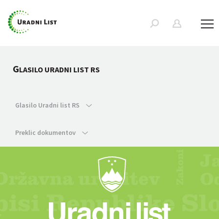
G
LASILO URADNI LIST RS
Glasilo Uradni list RS
Preklic dokumentov