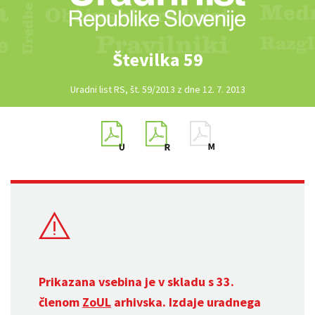
Številka 59
Uradni list RS, št. 59/2013 z dne 12. 7. 2013
Prikazana vsebina je v skladu s 33.
členom
ZoUL
arhivska. Izdaje uradnega