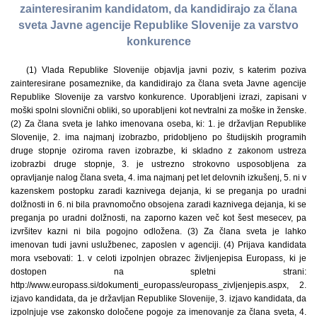
zainteresiranim kandidatom, da kandidirajo za člana
sveta Javne agencije Republike Slovenije za varstvo
konkurence
(1) Vlada Republike Slovenije objavlja javni poziv, s katerim poziva
zainteresirane posameznike, da kandidirajo za člana sveta Javne agencije
Republike Slovenije za varstvo konkurence. Uporabljeni izrazi, zapisani v
moški spolni slovnični obliki, so uporabljeni kot nevtralni za moške in ženske.
(2) Za člana sveta je lahko imenovana oseba, ki: 1. je državljan Republike
Slovenije, 2. ima najmanj izobrazbo, pridobljeno po študijskih programih
druge stopnje oziroma raven izobrazbe, ki skladno z zakonom ustreza
izobrazbi druge stopnje, 3. je ustrezno strokovno usposobljena za
opravljanje nalog člana sveta, 4. ima najmanj pet let delovnih izkušenj, 5. ni v
kazenskem postopku zaradi kaznivega dejanja, ki se preganja po uradni
dolžnosti in 6. ni bila pravnomočno obsojena zaradi kaznivega dejanja, ki se
preganja po uradni dolžnosti, na zaporno kazen več kot šest mesecev, pa
izvršitev kazni ni bila pogojno odložena. (3) Za člana sveta je lahko
imenovan tudi javni uslužbenec, zaposlen v agenciji. (4) Prijava kandidata
mora vsebovati: 1. v celoti izpolnjen obrazec življenjepisa Europass, ki je
dostopen na spletni strani:
http://www.europass.si/dokumenti_europass/europass_zivljenjepis.aspx, 2.
izjavo kandidata, da je državljan Republike Slovenije, 3. izjavo kandidata, da
izpolnjuje vse zakonsko določene pogoje za imenovanje za člana sveta, 4.