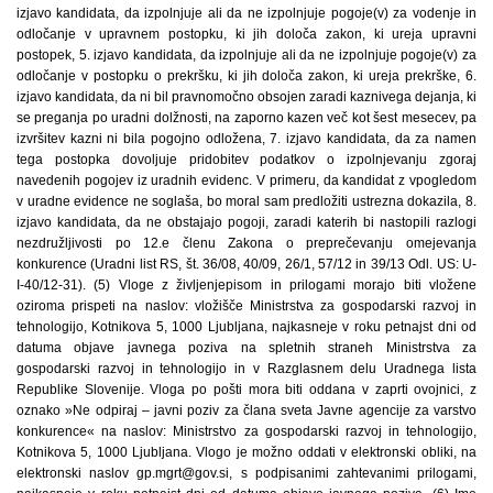
izjavo kandidata, da izpolnjuje ali da ne izpolnjuje pogoje(v) za vodenje in
odločanje v upravnem postopku, ki jih določa zakon, ki ureja upravni
postopek, 5. izjavo kandidata, da izpolnjuje ali da ne izpolnjuje pogoje(v) za
odločanje v postopku o prekršku, ki jih določa zakon, ki ureja prekrške, 6.
izjavo kandidata, da ni bil pravnomočno obsojen zaradi kaznivega dejanja, ki
se preganja po uradni dolžnosti, na zaporno kazen več kot šest mesecev, pa
izvršitev kazni ni bila pogojno odložena, 7. izjavo kandidata, da za namen
tega postopka dovoljuje pridobitev podatkov o izpolnjevanju zgoraj
navedenih pogojev iz uradnih evidenc. V primeru, da kandidat z vpogledom
v uradne evidence ne soglaša, bo moral sam predložiti ustrezna dokazila, 8.
izjavo kandidata, da ne obstajajo pogoji, zaradi katerih bi nastopili razlogi
nezdružljivosti po 12.e členu Zakona o preprečevanju omejevanja
konkurence (Uradni list RS, št. 36/08, 40/09, 26/1, 57/12 in 39/13 Odl. US: U-
I-40/12-31). (5) Vloge z življenjepisom in prilogami morajo biti vložene
oziroma prispeti na naslov: vložišče Ministrstva za gospodarski razvoj in
tehnologijo, Kotnikova 5, 1000 Ljubljana, najkasneje v roku petnajst dni od
datuma objave javnega poziva na spletnih straneh Ministrstva za
gospodarski razvoj in tehnologijo in v Razglasnem delu Uradnega lista
Republike Slovenije. Vloga po pošti mora biti oddana v zaprti ovojnici, z
oznako »Ne odpiraj – javni poziv za člana sveta Javne agencije za varstvo
konkurence« na naslov: Ministrstvo za gospodarski razvoj in tehnologijo,
Kotnikova 5, 1000 Ljubljana. Vlogo je možno oddati v elektronski obliki, na
elektronski naslov gp.mgrt@gov.si, s podpisanimi zahtevanimi prilogami,