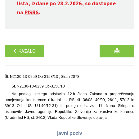
lista, izdane po 28.2.2026, so dostopne
na
PISRS
.
KAZALO
Št. N2130-13-0259 Ob-3158/13 , Stran 2078
Št. N2130-13-0259 Ob-3158/13
Na podlagi tretjega odstavka 12.b člena Zakona o preprečevanju
omejevanja konkurence (Uradni list RS, št. 36/08, 40/09, 26/11, 57/12 in
39/13 Odl. US: U-I-40/12-31) in petega odstavka 11. člena Sklepa o
ustanovitvi Javne agencije Republike Slovenije za varstvo konkurence
(Uradni list RS, št. 64/12) Vlada Republike Slovenije objavlja
javni poziv