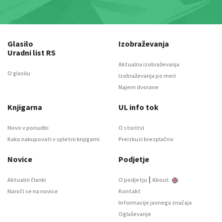
Glasilo
Izobraževanja
Uradni list RS
Aktualna izobraževanja
O glasilu
Izobraževanja po meri
Najem dvorane
Knjigarna
UL info tok
Novo v ponudbi
O storitvi
Kako nakupovati v spletni knjigarni
Preizkusi brezplačno
Novice
Podjetje
|
Aktualni članki
O podjetju
About
Naroči se na novice
Kontakt
Informacije javnega značaja
Oglaševanje