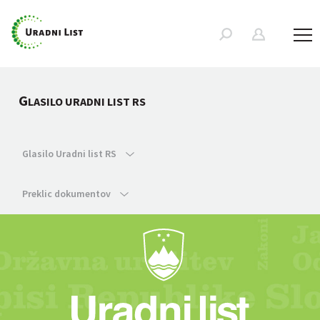
G
LASILO URADNI LIST RS
Glasilo Uradni list RS
Preklic dokumentov