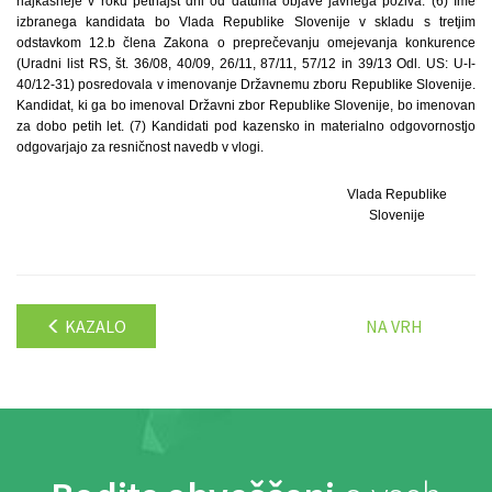
najkasneje v roku petnajst dni od datuma objave javnega poziva. (6) Ime
izbranega kandidata bo Vlada Republike Slovenije v skladu s tretjim
odstavkom 12.b člena Zakona o preprečevanju omejevanja konkurence
(Uradni list RS, št. 36/08, 40/09, 26/11, 87/11, 57/12 in 39/13 Odl. US: U-I-
40/12-31) posredovala v imenovanje Državnemu zboru Republike Slovenije.
Kandidat, ki ga bo imenoval Državni zbor Republike Slovenije, bo imenovan
za dobo petih let. (7) Kandidati pod kazensko in materialno odgovornostjo
odgovarjajo za resničnost navedb v vlogi.
Vlada Republike
Slovenije
KAZALO
NA VRH