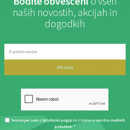
Bodite obveščeni
o vseh
naših novostih, akcijah in
dogodkih
PRIJAVA
Seznanjen sem s
Splošnimi pogoji
in z
Izjavo o varstvu osebnih
podatkov
. *