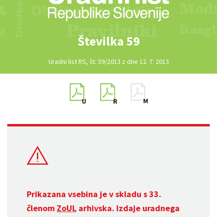
Številka 59
Uradni list RS, št. 59/2013 z dne 12. 7. 2013
Prikazana vsebina je v skladu s 33.
členom
ZoUL
arhivska. Izdaje uradnega