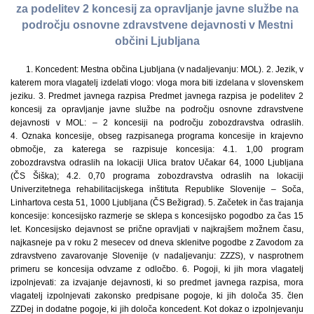
za podelitev 2 koncesij za opravljanje javne službe na
področju osnovne zdravstvene dejavnosti v Mestni
občini Ljubljana
1. Koncedent: Mestna občina Ljubljana (v nadaljevanju: MOL). 2. Jezik, v katerem mora vlagatelj izdelati vlogo: vloga mora biti izdelana v slovenskem jeziku. 3. Predmet javnega razpisa Predmet javnega razpisa je podelitev 2 koncesij za opravljanje javne službe na področju osnovne zdravstvene dejavnosti v MOL: – 2 koncesiji na področju zobozdravstva odraslih. 4. Oznaka koncesije, obseg razpisanega programa koncesije in krajevno območje, za katerega se razpisuje koncesija: 4.1. 1,00 program zobozdravstva odraslih na lokaciji Ulica bratov Učakar 64, 1000 Ljubljana (ČS Šiška); 4.2. 0,70 programa zobozdravstva odraslih na lokaciji Univerzitetnega rehabilitacijskega inštituta Republike Slovenije – Soča, Linhartova cesta 51, 1000 Ljubljana (ČS Bežigrad). 5. Začetek in čas trajanja koncesije: koncesijsko razmerje se sklepa s koncesijsko pogodbo za čas 15 let. Koncesijsko dejavnost se prične opravljati v najkrajšem možnem času, najkasneje pa v roku 2 mesecev od dneva sklenitve pogodbe z Zavodom za zdravstveno zavarovanje Slovenije (v nadaljevanju: ZZZS), v nasprotnem primeru se koncesija odvzame z odločbo. 6. Pogoji, ki jih mora vlagatelj izpolnjevati: za izvajanje dejavnosti, ki so predmet javnega razpisa, mora vlagatelj izpolnjevati zakonsko predpisane pogoje, ki jih določa 35. člen ZZDej in dodatne pogoje, ki jih določa koncedent. Kot dokaz o izpolnjevanju zakonsko predpisanih in dodatnih pogojev mora vlagatelj v vlogi na javni razpis priložiti ustrezna dokazila v originalu ali overjeni fotokopiji. Posameznega zahtevanega dokazila vlagatelj ne more nadomestiti z drugim dokazilom ali lastno nadomestno izjavo. 6.1. Zakonsko predpisani in dodatni pogoji, če je vlagatelj fizična oseba: 6.1.1. da ima zahtevano izobrazbo za opravljanje predvidene dejavnosti in je usposobljen za samostojno delo; 6.1.2. da ni v delovnem razmerju, oziroma kolikor je v delovnem razmerju, bo le-to v primeru podelitve koncesije na tem javnem razpisu prekinil in začel opravljati koncesijsko dejavnost v skladu z odločbo in pogodbo o koncesiji; 6.1.3. da mu ni s pravnomočno sodbo sodišča prepovedano opravljanje zdravstvene službe oziroma poklica; 6.1.4. da bo v primeru podelitve koncesije na tem javnem razpisu, opravljal koncesijsko dejavnost v prostorih na naslovu Ulica bratov Učakar 64, 1000 Ljubljana (ČS Šiška), ki so v lasti MOL. V ta namen bo vlagatelj najkasneje v roku 21 dni po dokončnosti odločbe o podelitvi koncesije sklenil z MOL najemno pogodbo, ki bo vezana na čas trajanja koncesije. Poleg tega mora imeti vlagatelj ustrezno opremo in, če zahteva narava dela, tudi ustrezne kadre (pogoj 6.1.4. velja le za koncesijo z oznako 4.1.); 6.1.5. da bo v primeru podelitve koncesije na tem javnem razpisu, opravljal koncesijsko dejavnost v prostorih na lokaciji Univerzitetnega rehabilitacijskega inštituta Republike Slovenije – Soča, Linhartova cesta 51, 1000 Ljubljana (ČS Bežigrad). V ta namen bo najkasneje v roku 21 dni po dokončnosti odločbe o podelitvi koncesije sklenil z Univerzitetnim rehabilitacijskim inštitutom Republike Slovenije – Soča najemno pogodbo, ki bo vezana na čas trajanja koncesije. Poleg tega mora imeti vlagatelj ustrezno opremo in, če zahteva narava dela, tudi ustrezne kadre (pogoj 6.1.5. velja le za koncesijo z oznako 4.2.); 6.1.6. da bo v primeru podelitve koncesije na tem javnem razpisu, opravljal koncesijsko dejavnost vsaj dvakrat tedensko v popoldanskem času (pogoj 6.1.6. velja le za koncesijo z oznako 4.1.); 6.1.7. da bo v primeru podelitve koncesije na tem javnem razpisu, opravljal koncesijsko dejavnost vsaj enkrat tedensko v popoldanskem času (pogoj 6.1.7. velja le za koncesijo z oznako 4.2.); 6.1.8. da vlagatelj ni že izvajalec koncesijske dejavnosti v RS na področju zdravstvene dejavnosti, na katero kandidira na tem razpisu; 6.1.9. da se o isti upravni zadevi (podeljevanje koncesije v primarni zdravstveni dejavnosti) ne vodi upravni ali sodni postopek, ki zadeva vlagatelja. Tu so mišljeni upravni postopki, ki jih vodi MOL ali pa sodni postopki v katerih MOL nastopa kot stranka. 6.2. Zakonsko predpisani in dodatni pogoji, če je vlagatelj pravna oseba: 6.2.1. da ima predvideni nosilec koncesijske dejavnosti pri pravni osebi zahtevano izobrazbo za opravljanje predvidene dejavnosti in je usposobljen za samostojno delo; 6.2.2. da predvideni nosilec koncesijske dejavnosti pri pravni osebi ni v delovnem razmerju pri drugi pravni osebi, oziroma kolikor je, bo to delovno razmerje v primeru podelitve koncesije na tem javnem razpisu prekinil in začel opravljati koncesijsko dejavnost v skladu z odločbo in pogodbo o podelitvi koncesije; 6.2.3. da predvidenemu nosilcu koncesijske dejavnosti pri pravni osebi ni s pravnomočno sodbo sodišča prepovedano opravljanje zdravstvene službe oziroma poklica; 6.2.4. da bo pravna oseba v primeru podelitve koncesije na tem javnem razpisu, opravljala koncesijsko dejavnost v prostorih na naslovu Ulica bratov Učakar 64, 1000 Ljubljana (ČS Šiška), ki so v lasti MOL. V ta namen bo pravna oseba najkasneje v roku 21 dni po dokončnosti odločbe o podelitvi koncesije sklenila z MOL najemno pogodbo, ki bo vezana na obdobje trajanja koncesije. Poleg tega mora imeti pravna oseba ustrezno opremo in, če zahteva narava dela, tudi ustrezne kadre (pogoj 6.2.4. velja le za koncesijo z oznako 4.1.); 6.2.5. da bo pravna oseba v primeru podelitve koncesije na tem javnem razpisu, opravljala koncesijsko dejavnost v prostorih na lokaciji Univerzitetnega rehabilitacijskega inštituta Republike Slovenije – Soča, Linhartova cesta 51, 1000 Ljubljana (ČS Bežigrad). V ta namen bo pravna oseba najkasneje v roku 21 dni po dokončnosti odločbe o podelitvi koncesije sklenila z Univerzitetnim rehabilitacijskim inštitutom Republike Slovenije – Soča najemno pogodbo, ki bo vezana na obdobje trajanja koncesije. Poleg tega mora imeti pravna oseba ustrezno opremo in, če zahteva narava dela, tudi ustrezne kadre (pogoj 6.2.5. velja le za koncesijo z oznako 4.2.); 6.2.6. da bo v primeru podelitve koncesije na tem javnem razpisu predvideni nosilec koncesijske dejavnosti pri pravni osebi opravljal koncesijsko dejavnost vsaj dvakrat tedensko v popoldanskem času (pogoj 6.2.6. velja le za koncesijo z oznako 4.1.); 6.2.7. da bo v primeru podelitve koncesije na tem javnem razpisu predvideni nosilec koncesijske dejavnosti pri pravni osebi opravljal koncesijsko dejavnost vsaj enkrat tedensko v popoldanskem času (pogoj 6.2.7. velja le za koncesijo z oznako 4.2.); 6.2.8. da ima pravna oseba veljavno dovoljenje Ministrstva za zdravje za opravljanje zdravstvene dejavnosti, ki je predmet razpisane koncesije; 6.2.9. da vlagatelj ni že izvajalec koncesijske dejavnosti v RS na področju zdravstvene dejavnosti, na katero kandidira na tem razpisu; 6.2.10. da predvideni nosilec koncesijske dejavnosti pri pravni osebi ni že izvajalec koncesijske dejavnosti v RS na področju zdravstvene dejavnosti, na katero kandidira vlagatelj na tem razpisu; 6.2.11. da se o isti upravni zadevi (podeljevanje koncesije v primarni zdravstveni dejavnosti) ne vodi upravni ali sodni postopek, ki zadeva vlagatelja, zakonitega zastopnika pravne osebe ali predvidenega nosilca koncesijske dejavnosti pri pravni osebi. Tu so mišljeni upravni postopki, ki jih vodi MOL ali pa sodni postopki v katerih MOL nastopa kot stranka. 7. Merila za vrednotenje vlog pri koncesiji z oznako 4.1. (oznaka razpisane koncesije je navedena v 4. točki besedila javnega razpisa): Vloge vlagateljev bodo ocenjene v skladu z naslednjimi merili: 7.1. pričetek z delom: največ 10 točk; 7.2. delovna doba nosilca dejavnosti: največ 10 točk; 7.3. število opredeljenih zavarovanih oseb pri nosilcu dejavnosti: največ 10 točk. 8. Žreb: če dosežeta dva ali več najbolje ocenjenih vlagateljev na podlagi postavljenih meril pri razpisani koncesiji enako število točk, se izvede žreb. 9. Navodila za izdelavo vloge in zahtevane sestavine vloge so podana v razpisni dokumentaciji. 10. Rok za oddajo vlog Vloge morajo biti oddane na naslov Mestna občina Ljubljana, Glavna pisarna, Adamič-Lundrovo nabrežje 2, 1000 Ljubljana (v nadaljevanju: Glavna pisarna MOL). Šteje se, da so vloge za koncesijo št. 4.1. in 4.2. (oznaka razpisane koncesije je navedena v 4. točki besedila javnega razpisa) prispele pravočasno, če so bile oddane na pošti s priporočeno pošiljko najkasneje do 29. 7. 2013, do 24. ure, ali oddane neposredno v Glavni pisarni MOL do 29. 7. 2013, v delovnem času (od ponedeljka do četrtka od 8. do 17. ure in v petek od 8. do 13. ure). 11. Obravnava vlog Razpisna komisija, ki jo imenuje župan MOL, bo ocenjevala le pravočasne, pravilne in popolne vloge, ki ustrezajo dodatnim pravilom pri oddaji vloge (glej II. poglavje razpisne dokumentacije) ter posredovala predlog o izbiri pristojnemu upravnemu organu. Po pridobitvi ustreznih mnenj in soglasij, ki jih določa ZZDej, bo koncesija podeljena z upravno odločbo. Prepozne, nepravilne, nepopolne vloge in vloge, ki ne ustrezajo dodatnim pravilom pri oddaji vloge ter tudi vloge vlagateljev, ki ne bodo izbrani, bo pristojni upravni organ zavrnil z upravno odločbo, ki jo bo posredoval vsem vlagateljem. Dopolnjevanje vlog ni možno. V primeru, da razpisna komisija oceni, da nihče od vlagateljev ni primeren za podelitev koncesije ali, da program za razpisano koncesijo ni na razpolago, se koncesije ne podeli. 12. Odpiranje vlog Odpiranje vlog za koncesijo št. 4.1. (oznaka razpisane koncesije je navedena v 4. točki besedila javnega razpisa) bo 1. 8. 2013, ob 9. uri, v prostorih Oddelka za zdravje in socialno varstvo, Cigaletova ulica 5, 1000 Ljubljana. Odpiranje vlog ne bo javno. Odpiranje vlog za koncesijo št. 4.2. (oznaka razpisane koncesije je navedena v 4. točki besedila javnega razpisa) bo 1. 8. 2013, ob 10. uri, v prostorih Oddelka za zdravje in socialno varstvo, Cigaletova ulica 5, 1000 Ljubljana. Odpiranje vlog ne bo javno. 13. Razpisna dokumentacija Razpisna dokumentacija je dosegljiva: – na spletnih straneh MOL (http://www.Ljubljana.si) in – v Glavni pisarni MOL, v delovnem času: – o