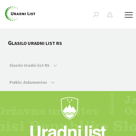
G
LASILO URADNI LIST RS
Glasilo Uradni list RS
Preklic dokumentov