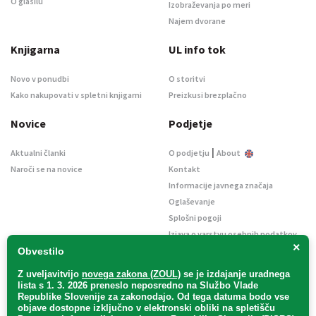
O glasilu
Izobraževanja po meri
Najem dvorane
Knjigarna
UL info tok
Novo v ponudbi
O storitvi
Kako nakupovati v spletni knjigarni
Preizkusi brezplačno
Novice
Podjetje
|
Aktualni članki
O podjetju
About
Naroči se na novice
Kontakt
Informacije javnega značaja
Oglaševanje
Splošni pogoji
Izjava o varstvu osebnih podatkov
×
E-dražbe
Obvestilo
Z uveljavitvijo
novega zakona (ZOUL)
se je
izdajanje uradnega
lista s 1. 3. 2026 preneslo
neposredno
na Službo Vlade
Republike Slovenije za zakonodajo
. Od tega datuma bodo vse
objave dostopne izključno v elektronski obliki na spletišču