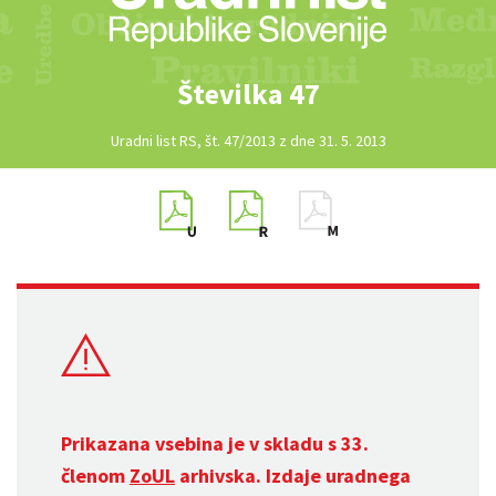
Številka 47
Uradni list RS, št. 47/2013 z dne 31. 5. 2013
Prikazana vsebina je v skladu s 33.
členom
ZoUL
arhivska. Izdaje uradnega