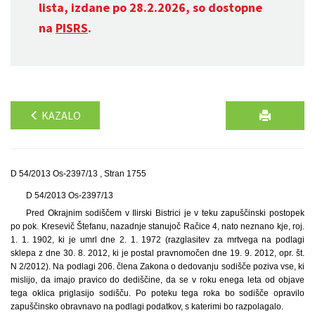
lista, izdane po 28.2.2026, so dostopne
na
PISRS
.
KAZALO
D 54/2013 Os-2397/13 , Stran 1755
D 54/2013 Os-2397/13
Pred Okrajnim sodiščem v Ilirski Bistrici je v teku zapuščinski postopek
po pok. Kresevič Štefanu, nazadnje stanujoč Račice 4, nato neznano kje, roj.
1. 1. 1902, ki je umrl dne 2. 1. 1972 (razglasitev za mrtvega na podlagi
sklepa z dne 30. 8. 2012, ki je postal pravnomočen dne 19. 9. 2012, opr. št.
N 2/2012). Na podlagi 206. člena Zakona o dedovanju sodišče poziva vse, ki
mislijo, da imajo pravico do dediščine, da se v roku enega leta od objave
tega oklica priglasijo sodišču. Po poteku tega roka bo sodišče opravilo
zapuščinsko obravnavo na podlagi podatkov, s katerimi bo razpolagalo.