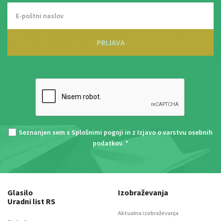
PRIJAVA
Seznanjen sem s
Splošnimi pogoji
in z
Izjavo o varstvu osebnih
podatkov
. *
Glasilo
Izobraževanja
Uradni list RS
Aktualna izobraževanja