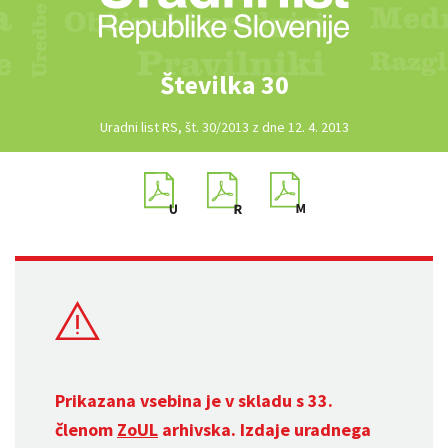
Številka 30
Uradni list RS, št. 30/2013 z dne 12. 4. 2013
Prikazana vsebina je v skladu s 33.
členom
ZoUL
arhivska. Izdaje uradnega