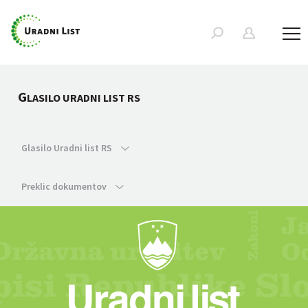
G
LASILO URADNI LIST RS
Glasilo Uradni list RS
Preklic dokumentov