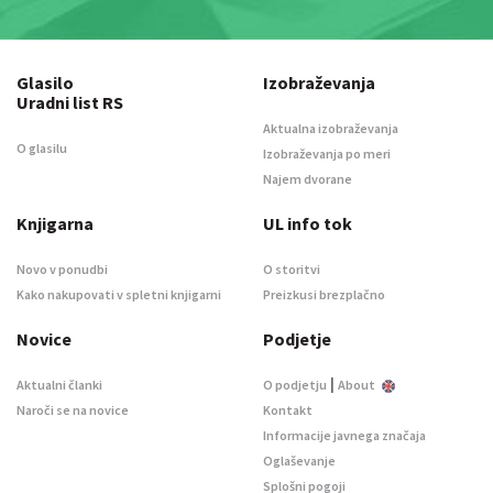
Glasilo
Izobraževanja
Uradni list RS
Aktualna izobraževanja
O glasilu
Izobraževanja po meri
Najem dvorane
Knjigarna
UL info tok
Novo v ponudbi
O storitvi
Kako nakupovati v spletni knjigarni
Preizkusi brezplačno
Novice
Podjetje
|
Aktualni članki
O podjetju
About
Naroči se na novice
Kontakt
Informacije javnega značaja
Oglaševanje
Splošni pogoji