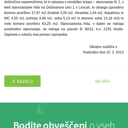
dolžničina nepremičnina, ki ni vpisana v zemljiško knjigo – stanovanje št. 2, v
kleti stanovanjske hiše na Dežmanovi ulici 1 v Lescah, ki obsega uporabno
tlorisno površino 37,87 m2 (hodnik 5,05 m2, shramba 1,64 m2, kopalnica in
WC 4,55 m2, kuhinja 9,86 m2, soba 5,23 m2 in dnevna soba 13,18 m2) in
neto tlorisno površino 63,25 m2. Stanovanjska hiša, v kateri se nahaja
predmetno stanovanje, se nahaja na parceli št. 90/11, k.o. 2155 Hraše.
Zapisnik o rubežu ima pomen zaznambe.
Okrajno sodišče v
Radovljici dne 15. 3. 2013
KAZALO
NA VRH
Bodite obveščeni
o vseh