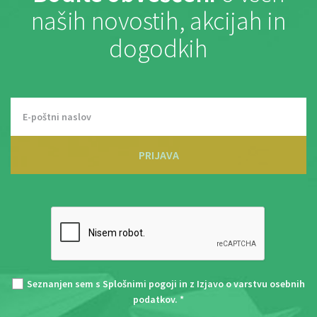
naših novostih, akcijah in
dogodkih
PRIJAVA
Seznanjen sem s
Splošnimi pogoji
in z
Izjavo o varstvu osebnih
podatkov
. *