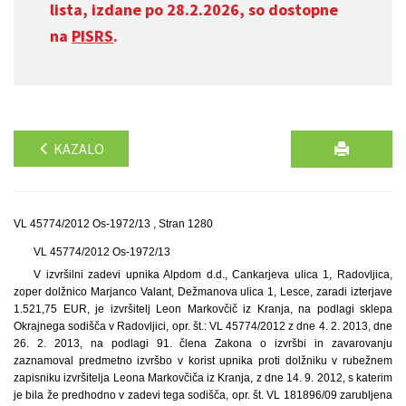
lista, izdane po 28.2.2026, so dostopne
na
PISRS
.
KAZALO
VL 45774/2012 Os-1972/13 , Stran 1280
VL 45774/2012 Os-1972/13
V izvršilni zadevi upnika Alpdom d.d., Cankarjeva ulica 1, Radovljica,
zoper dolžnico Marjanco Valant, Dežmanova ulica 1, Lesce, zaradi izterjave
1.521,75 EUR, je izvršitelj Leon Markovčič iz Kranja, na podlagi sklepa
Okrajnega sodišča v Radovljici, opr. št.: VL 45774/2012 z dne 4. 2. 2013, dne
26. 2. 2013, na podlagi 91. člena Zakona o izvršbi in zavarovanju
zaznamoval predmetno izvršbo v korist upnika proti dolžniku v rubežnem
zapisniku izvršitelja Leona Markovčiča iz Kranja, z dne 14. 9. 2012, s katerim
je bila že predhodno v zadevi tega sodišča, opr. št. VL 181896/09 zarubljena