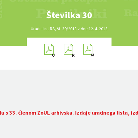
Številka 30
Uradni list RS, št. 30/2013 z dne 12. 4. 2013
du s 33. členom
ZoUL
arhivska. Izdaje uradnega lista, iz