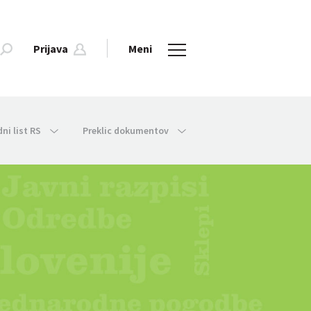
Prijava
Meni
dni list RS
Preklic dokumentov