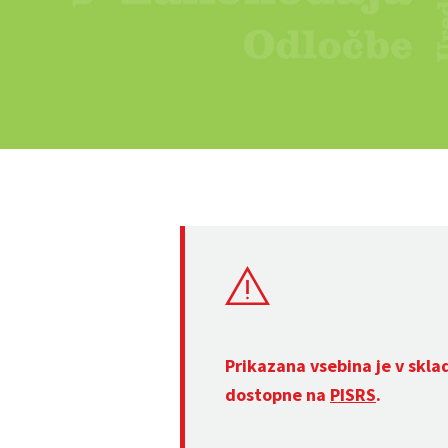
Prikazana vsebina je v skla
dostopne na
PISRS
.