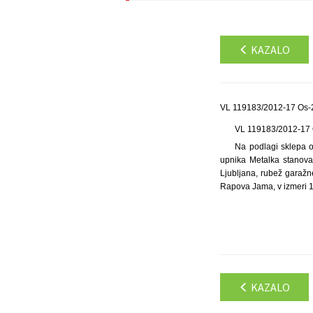
KAZALO
VL 119183/2012-17 Os-2
VL 119183/2012-17
Na podlagi sklepa o 
upnika Metalka stanovan
Ljubljana, rubež garažn
Rapova Jama, v izmeri 12
KAZALO