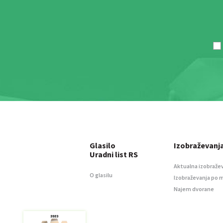
Glasilo
Izobraževanj
Uradni list RS
Aktualna izobraže
O glasilu
Izobraževanja po 
Najem dvorane