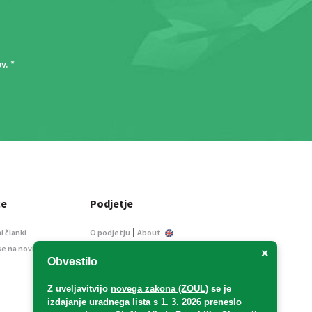
ov
. *
ce
Podjetje
|
i članki
O podjetju
About
se na novice
Kontakt
×
Obvestilo
Informacije javnega
značaja
Z uveljavitvijo
novega zakona (ZOUL)
se je
Oglaševanje
izdajanje uradnega lista s 1. 3. 2026 preneslo
Splošni pogoji