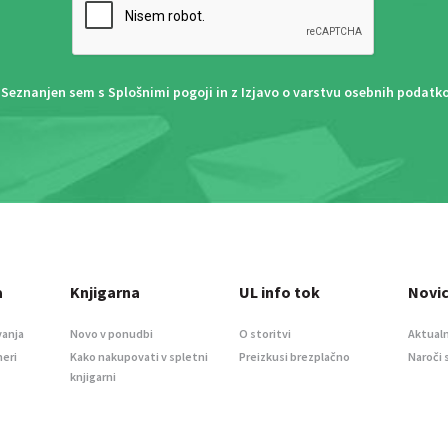
Seznanjen sem s
Splošnimi pogoji
in z
Izjavo o varstvu osebnih podatk
a
Knjigarna
UL info tok
Novi
vanja
Novo v ponudbi
O storitvi
Aktualn
meri
Kako nakupovati v spletni
Preizkusi brezplačno
Naroči 
knjigarni