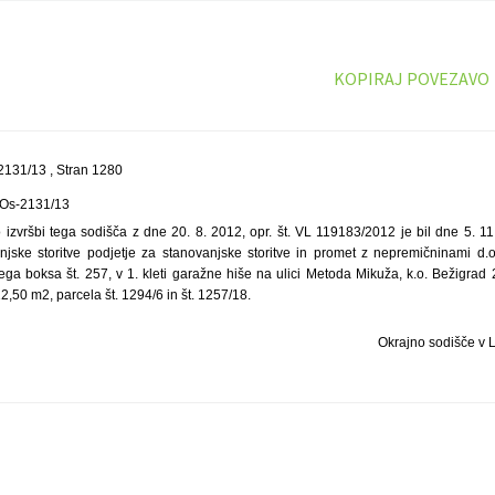
KOPIRAJ POVEZAVO
131/13 , Stran 1280
 Os-2131/13
izvršbi tega sodišča z dne 20. 8. 2012, opr. št. VL 119183/2012 je bil dne 5. 11
jske storitve podjetje za stanovanjske storitve in promet z nepremičninami d.o.o
ega boksa št. 257, v 1. kleti garažne hiše na ulici Metoda Mikuža, k.o. Bežigrad
,50 m2, parcela št. 1294/6 in št. 1257/18.
Okrajno sodišče v L