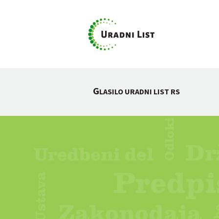
G
LASILO URADNI LIST RS