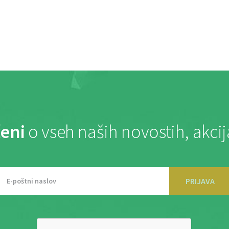
eni
o vseh naših novostih, akci
PRIJAVA