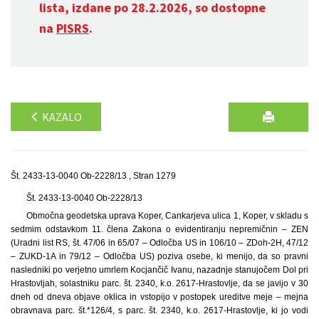
lista, izdane po 28.2.2026, so dostopne
na
PISRS
.
KAZALO
Št. 2433-13-0040 Ob-2228/13 , Stran 1279
Št. 2433-13-0040 Ob-2228/13
Območna geodetska uprava Koper, Cankarjeva ulica 1, Koper, v skladu s
sedmim odstavkom 11. člena Zakona o evidentiranju nepremičnin – ZEN
(Uradni list RS, št. 47/06 in 65/07 – Odločba US in 106/10 – ZDoh-2H, 47/12
– ZUKD-1A in 79/12 – Odločba US) poziva osebe, ki menijo, da so pravni
nasledniki po verjetno umrlem Kocjančič Ivanu, nazadnje stanujočem Dol pri
Hrastovljah, solastniku parc. št. 2340, k.o. 2617-Hrastovlje, da se javijo v 30
dneh od dneva objave oklica in vstopijo v postopek ureditve meje – mejna
obravnava parc. št.*126/4, s parc. št. 2340, k.o. 2617-Hrastovlje, ki jo vodi