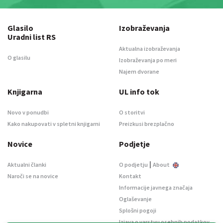
Glasilo
Izobraževanja
Uradni list RS
Aktualna izobraževanja
O glasilu
Izobraževanja po meri
Najem dvorane
Knjigarna
UL info tok
Novo v ponudbi
O storitvi
Kako nakupovati v spletni knjigarni
Preizkusi brezplačno
Novice
Podjetje
|
Aktualni članki
O podjetju
About
Naroči se na novice
Kontakt
Informacije javnega značaja
Oglaševanje
Splošni pogoji
Izjava o varstvu osebnih podatkov