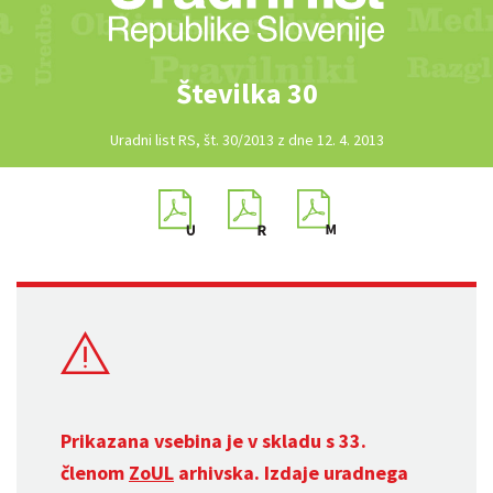
Številka 30
Uradni list RS, št. 30/2013 z dne 12. 4. 2013
Prikazana vsebina je v skladu s 33.
členom
ZoUL
arhivska. Izdaje uradnega