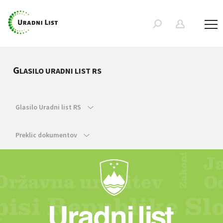
G
LASILO URADNI LIST RS
Glasilo Uradni list RS
Preklic dokumentov