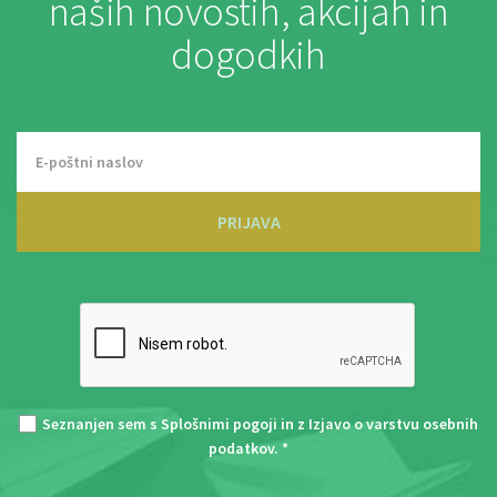
naših novostih, akcijah in
dogodkih
PRIJAVA
Seznanjen sem s
Splošnimi pogoji
in z
Izjavo o varstvu osebnih
podatkov
. *