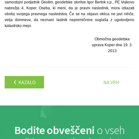
samostojni podjetnik Geotim, geodetske storitve Igor Bertok s.p., PE Vojkovo
nabrežje 4, Koper. Oseba, ki meni, da je pravni naslednik, mora izkazati
obstoj svojega pravnega nasledstva. Če se na objavo oklica ne javi nihče,
velja domneva, da neznani lastnik nepremičnine soglaša z ugotovljeno
katastrsko mejo.
Območna geodetska
uprava Koper dne 19. 3.
2013
KAZALO
NA VRH
Bodite obveščeni
o vseh