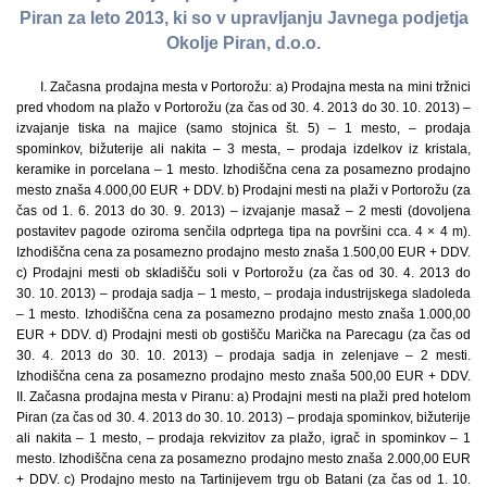
Piran za leto 2013, ki so v upravljanju Javnega podjetja
Okolje Piran, d.o.o.
I. Začasna prodajna mesta v Portorožu: a) Prodajna mesta na mini tržnici
pred vhodom na plažo v Portorožu (za čas od 30. 4. 2013 do 30. 10. 2013) –
izvajanje tiska na majice (samo stojnica št. 5) – 1 mesto, – prodaja
spominkov, bižuterije ali nakita – 3 mesta, – prodaja izdelkov iz kristala,
keramike in porcelana – 1 mesto. Izhodiščna cena za posamezno prodajno
mesto znaša 4.000,00 EUR + DDV. b) Prodajni mesti na plaži v Portorožu (za
čas od 1. 6. 2013 do 30. 9. 2013) – izvajanje masaž – 2 mesti (dovoljena
postavitev pagode oziroma senčila odprtega tipa na površini cca. 4 × 4 m).
Izhodiščna cena za posamezno prodajno mesto znaša 1.500,00 EUR + DDV.
c) Prodajni mesti ob skladišču soli v Portorožu (za čas od 30. 4. 2013 do
30. 10. 2013) – prodaja sadja – 1 mesto, – prodaja industrijskega sladoleda
– 1 mesto. Izhodiščna cena za posamezno prodajno mesto znaša 1.000,00
EUR + DDV. d) Prodajni mesti ob gostišču Marička na Parecagu (za čas od
30. 4. 2013 do 30. 10. 2013) – prodaja sadja in zelenjave – 2 mesti.
Izhodiščna cena za posamezno prodajno mesto znaša 500,00 EUR + DDV.
II. Začasna prodajna mesta v Piranu: a) Prodajni mesti na plaži pred hotelom
Piran (za čas od 30. 4. 2013 do 30. 10. 2013) – prodaja spominkov, bižuterije
ali nakita – 1 mesto, – prodaja rekvizitov za plažo, igrač in spominkov – 1
mesto. Izhodiščna cena za posamezno prodajno mesto znaša 2.000,00 EUR
+ DDV. c) Prodajno mesto na Tartinijevem trgu ob Batani (za čas od 1. 10.