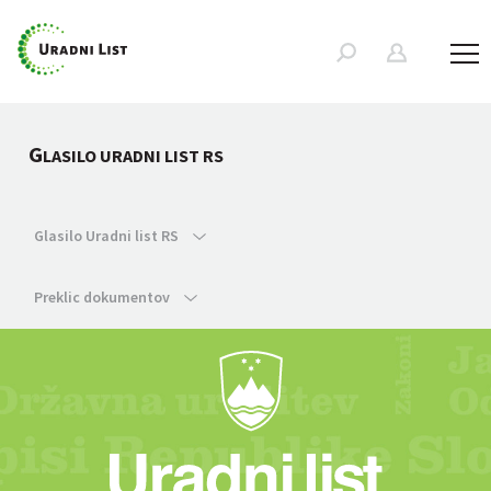
G
LASILO URADNI LIST RS
Glasilo Uradni list RS
Preklic dokumentov