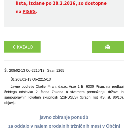
lista, izdane po 28.2.2026, so dostopne
na
PISRS
.
KAZALO
Št. 208/02-13 Ob-2215/13 , Stran 1265
Št. 208/02-13 Ob-2215/13
Javno podjetje Okolje Piran, d.o.o., Arze 1 B, 6330 Piran, na podlagi
četrtega odstavka 2. člena Zakona o stvarnem premoženju države in
samoupravnih lokalnih skupnosti (ZSPDSLS) (Uradni list RS, št. 86/10),
objavlja
javno zbiranje ponudb
za oddajo v najem prodajnih tržničnih mest v Občini