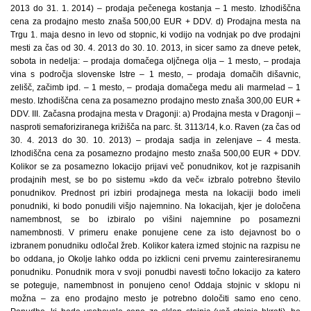
2013 do 31. 1. 2014) – prodaja pečenega kostanja – 1 mesto. Izhodiščna
cena za prodajno mesto znaša 500,00 EUR + DDV. d) Prodajna mesta na
Trgu 1. maja desno in levo od stopnic, ki vodijo na vodnjak po dve prodajni
mesti za čas od 30. 4. 2013 do 30. 10. 2013, in sicer samo za dneve petek,
sobota in nedelja: – prodaja domačega oljčnega olja – 1 mesto, – prodaja
vina s področja slovenske Istre – 1 mesto, – prodaja domačih dišavnic,
zelišč, začimb ipd. – 1 mesto, – prodaja domačega medu ali marmelad – 1
mesto. Izhodiščna cena za posamezno prodajno mesto znaša 300,00 EUR +
DDV. III. Začasna prodajna mesta v Dragonji: a) Prodajna mesta v Dragonji –
nasproti semaforiziranega križišča na parc. št. 3113/14, k.o. Raven (za čas od
30. 4. 2013 do 30. 10. 2013) – prodaja sadja in zelenjave – 4 mesta.
Izhodiščna cena za posamezno prodajno mesto znaša 500,00 EUR + DDV.
Kolikor se za posamezno lokacijo prijavi več ponudnikov, kot je razpisanih
prodajnih mest, se bo po sistemu »kdo da več« izbralo potrebno število
ponudnikov. Prednost pri izbiri prodajnega mesta na lokaciji bodo imeli
ponudniki, ki bodo ponudili višjo najemnino. Na lokacijah, kjer je določena
namembnost, se bo izbiralo po višini najemnine po posamezni
namembnosti. V primeru enake ponujene cene za isto dejavnost bo o
izbranem ponudniku odločal žreb. Kolikor katera izmed stojnic na razpisu ne
bo oddana, jo Okolje lahko odda po izklicni ceni prvemu zainteresiranemu
ponudniku. Ponudnik mora v svoji ponudbi navesti točno lokacijo za katero
se poteguje, namembnost in ponujeno ceno! Oddaja stojnic v sklopu ni
možna – za eno prodajno mesto je potrebno določiti samo eno ceno.