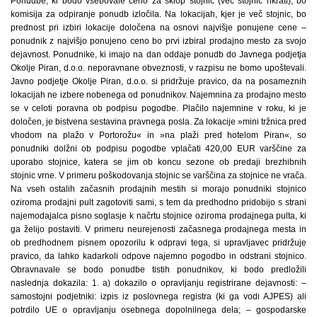
Ponudbe, ki bodo vsebovale ceno za sklop stojnic (več stojnic hkrati), bo
komisija za odpiranje ponudb izločila. Na lokacijah, kjer je več stojnic, bo
prednost pri izbiri lokacije določena na osnovi najvišje ponujene cene –
ponudnik z najvišjo ponujeno ceno bo prvi izbiral prodajno mesto za svojo
dejavnost. Ponudnike, ki imajo na dan oddaje ponudb do Javnega podjetja
Okolje Piran, d.o.o. neporavnane obveznosti, v razpisu ne bomo upoštevali.
Javno podjetje Okolje Piran, d.o.o. si pridržuje pravico, da na posameznih
lokacijah ne izbere nobenega od ponudnikov. Najemnina za prodajno mesto
se v celoti poravna ob podpisu pogodbe. Plačilo najemnine v roku, ki je
določen, je bistvena sestavina pravnega posla. Za lokacije »mini tržnica pred
vhodom na plažo v Portorožu« in »na plaži pred hotelom Piran«, so
ponudniki dolžni ob podpisu pogodbe vplačati 420,00 EUR varščine za
uporabo stojnice, katera se jim ob koncu sezone ob predaji brezhibnih
stojnic vrne. V primeru poškodovanja stojnic se varščina za stojnice ne vrača.
Na vseh ostalih začasnih prodajnih mestih si morajo ponudniki stojnico
oziroma prodajni pult zagotoviti sami, s tem da predhodno pridobijo s strani
najemodajalca pisno soglasje k načrtu stojnice oziroma prodajnega pulta, ki
ga želijo postaviti. V primeru neurejenosti začasnega prodajnega mesta in
ob predhodnem pisnem opozorilu k odpravi tega, si upravljavec pridržuje
pravico, da lahko kadarkoli odpove najemno pogodbo in odstrani stojnico.
Obravnavale se bodo ponudbe tistih ponudnikov, ki bodo predložili
naslednja dokazila: 1. a) dokazilo o opravljanju registrirane dejavnosti: –
samostojni podjetniki: izpis iz poslovnega registra (ki ga vodi AJPES) ali
potrdilo UE o opravljanju osebnega dopolnilnega dela; – gospodarske