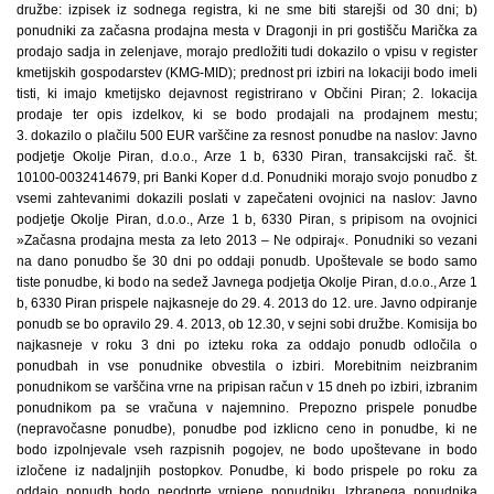
družbe: izpisek iz sodnega registra, ki ne sme biti starejši od 30 dni; b)
ponudniki za začasna prodajna mesta v Dragonji in pri gostišču Marička za
prodajo sadja in zelenjave, morajo predložiti tudi dokazilo o vpisu v register
kmetijskih gospodarstev (KMG-MID); prednost pri izbiri na lokaciji bodo imeli
tisti, ki imajo kmetijsko dejavnost registrirano v Občini Piran; 2. lokacija
prodaje ter opis izdelkov, ki se bodo prodajali na prodajnem mestu;
3. dokazilo o plačilu 500 EUR varščine za resnost ponudbe na naslov: Javno
podjetje Okolje Piran, d.o.o., Arze 1 b, 6330 Piran, transakcijski rač. št.
10100-0032414679, pri Banki Koper d.d. Ponudniki morajo svojo ponudbo z
vsemi zahtevanimi dokazili poslati v zapečateni ovojnici na naslov: Javno
podjetje Okolje Piran, d.o.o., Arze 1 b, 6330 Piran, s pripisom na ovojnici
»Začasna prodajna mesta za leto 2013 – Ne odpiraj«. Ponudniki so vezani
na dano ponudbo še 30 dni po oddaji ponudb. Upoštevale se bodo samo
tiste ponudbe, ki bodo na sedež Javnega podjetja Okolje Piran, d.o.o., Arze 1
b, 6330 Piran prispele najkasneje do 29. 4. 2013 do 12. ure. Javno odpiranje
ponudb se bo opravilo 29. 4. 2013, ob 12.30, v sejni sobi družbe. Komisija bo
najkasneje v roku 3 dni po izteku roka za oddajo ponudb odločila o
ponudbah in vse ponudnike obvestila o izbiri. Morebitnim neizbranim
ponudnikom se varščina vrne na pripisan račun v 15 dneh po izbiri, izbranim
ponudnikom pa se vračuna v najemnino. Prepozno prispele ponudbe
(nepravočasne ponudbe), ponudbe pod izklicno ceno in ponudbe, ki ne
bodo izpolnjevale vseh razpisnih pogojev, ne bodo upoštevane in bodo
izločene iz nadaljnjih postopkov. Ponudbe, ki bodo prispele po roku za
oddajo ponudb bodo neodprte vrnjene ponudniku. Izbranega ponudnika