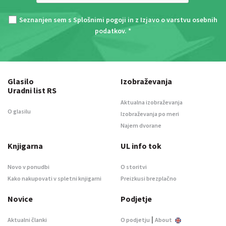
Seznanjen sem s
Splošnimi pogoji
in z
Izjavo o varstvu osebnih
podatkov
. *
Glasilo
Izobraževanja
Uradni list RS
Aktualna izobraževanja
O glasilu
Izobraževanja po meri
Najem dvorane
Knjigarna
UL info tok
Novo v ponudbi
O storitvi
Kako nakupovati v spletni knjigarni
Preizkusi brezplačno
Novice
Podjetje
|
Aktualni članki
O podjetju
About