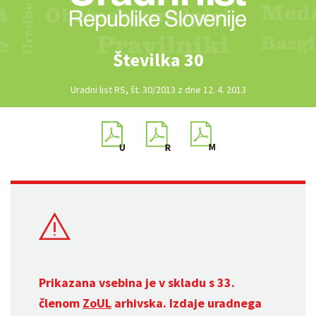
Številka 30
Uradni list RS, št. 30/2013 z dne 12. 4. 2013
Prikazana vsebina je v skladu s 33.
členom
ZoUL
arhivska. Izdaje uradnega