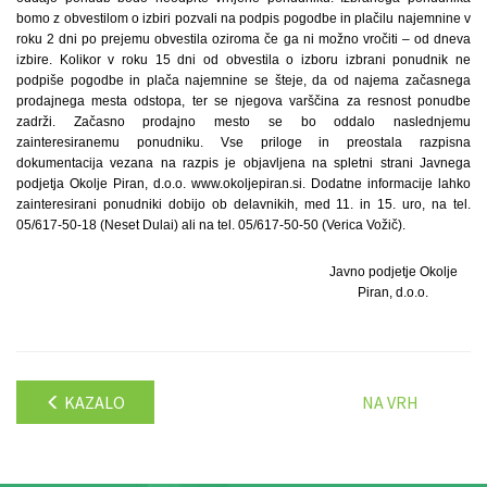
bomo z obvestilom o izbiri pozvali na podpis pogodbe in plačilu najemnine v
roku 2 dni po prejemu obvestila oziroma če ga ni možno vročiti – od dneva
izbire. Kolikor v roku 15 dni od obvestila o izboru izbrani ponudnik ne
podpiše pogodbe in plača najemnine se šteje, da od najema začasnega
prodajnega mesta odstopa, ter se njegova varščina za resnost ponudbe
zadrži. Začasno prodajno mesto se bo oddalo naslednjemu
zainteresiranemu ponudniku. Vse priloge in preostala razpisna
dokumentacija vezana na razpis je objavljena na spletni strani Javnega
podjetja Okolje Piran, d.o.o. www.okoljepiran.si. Dodatne informacije lahko
zainteresirani ponudniki dobijo ob delavnikih, med 11. in 15. uro, na tel.
05/617-50-18 (Neset Dulai) ali na tel. 05/617-50-50 (Verica Vožič).
Javno podjetje Okolje
Piran, d.o.o.
KAZALO
NA VRH