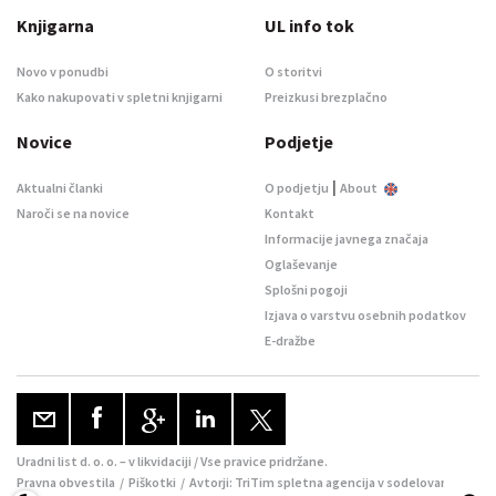
Knjigarna
UL info tok
Novo v ponudbi
O storitvi
Kako nakupovati v spletni knjigarni
Preizkusi brezplačno
Novice
Podjetje
|
Aktualni članki
O podjetju
About
Naroči se na novice
Kontakt
Informacije javnega značaja
Oglaševanje
Splošni pogoji
Izjava o varstvu osebnih podatkov
E-dražbe
Uradni list d. o. o. – v likvidaciji / Vse pravice pridržane.
Pravna obvestila
/
Piškotki
/ Avtorji:
TriTim spletna agencija
v sodelovanju z