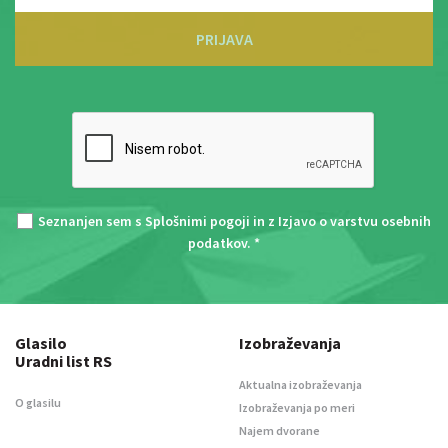
PRIJAVA
Seznanjen sem s
Splošnimi pogoji
in z
Izjavo o varstvu osebnih
podatkov
. *
Glasilo
Izobraževanja
Uradni list RS
Aktualna izobraževanja
O glasilu
Izobraževanja po meri
Najem dvorane