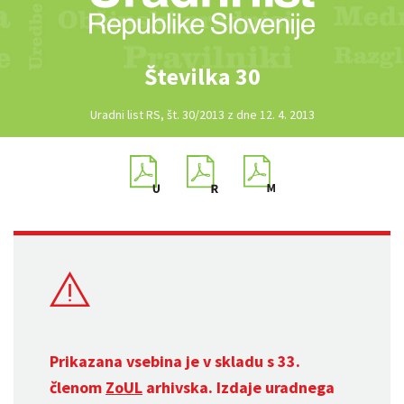
Številka 30
Uradni list RS, št. 30/2013 z dne 12. 4. 2013
Prikazana vsebina je v skladu s 33.
členom
ZoUL
arhivska. Izdaje uradnega