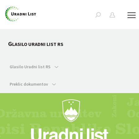
G
LASILO URADNI LIST RS
Glasilo Uradni list RS
Preklic dokumentov