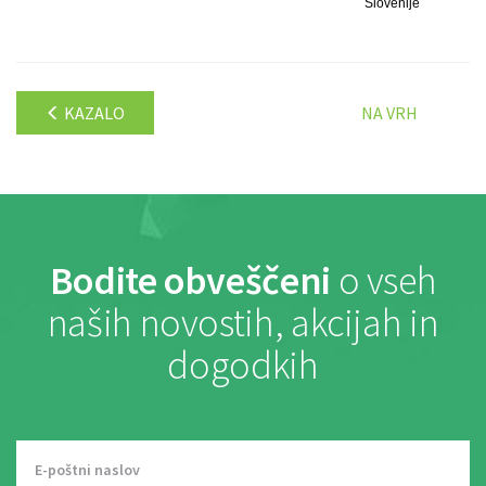
Slovenije
KAZALO
NA VRH
Bodite obveščeni
o vseh
naših novostih, akcijah in
dogodkih