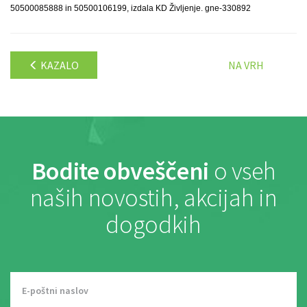
50500085888 in 50500106199, izdala KD Življenje. gne-330892
KAZALO
NA VRH
Bodite obveščeni
o vseh
naših novostih, akcijah in
dogodkih