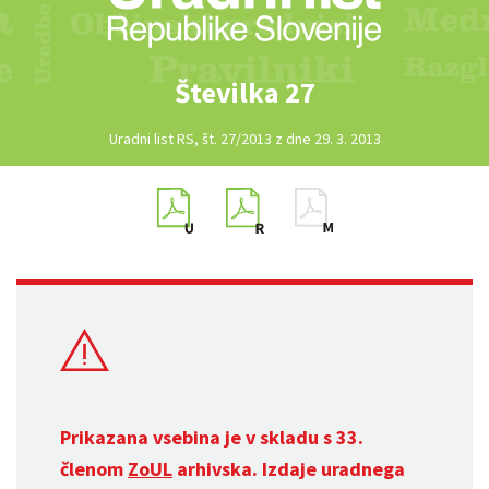
Številka 27
Uradni list RS, št. 27/2013 z dne 29. 3. 2013
Prikazana vsebina je v skladu s 33.
členom
ZoUL
arhivska. Izdaje uradnega