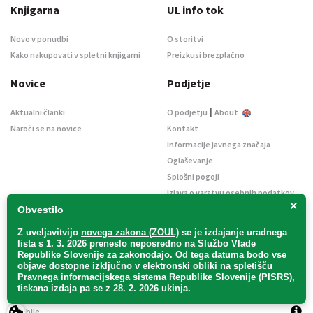
Knjigarna
UL info tok
Novo v ponudbi
O storitvi
Kako nakupovati v spletni knjigarni
Preizkusi brezplačno
Novice
Podjetje
|
Aktualni članki
O podjetju
About
Naroči se na novice
Kontakt
Informacije javnega značaja
Oglaševanje
Splošni pogoji
Izjava o varstvu osebnih podatkov
×
E-dražbe
Obvestilo
Z uveljavitvijo
novega zakona (ZOUL)
se je
izdajanje uradnega
lista s 1. 3. 2026 preneslo
neposredno
na Službo Vlade
Republike Slovenije za zakonodajo
. Od tega datuma bodo vse
objave dostopne izključno v elektronski obliki na spletišču
Pravnega informacijskega sistema Republike Slovenije (PISRS),
Uradni list d. o. o. – v likvidaciji / Vse pravice pridržane.
tiskana izdaja pa se z 28. 2. 2026 ukinja.
Pravna obvestila
/
Piškotki
/ Avtorji:
TriTim spletna agencija
v sodelovanju z
2Mobile