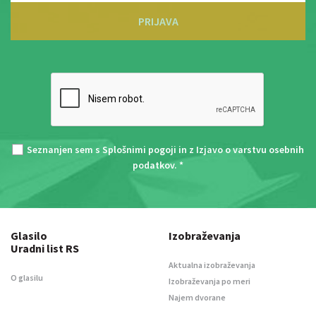
PRIJAVA
Seznanjen sem s
Splošnimi pogoji
in z
Izjavo o varstvu osebnih
podatkov
. *
Glasilo
Izobraževanja
Uradni list RS
Aktualna izobraževanja
O glasilu
Izobraževanja po meri
Najem dvorane