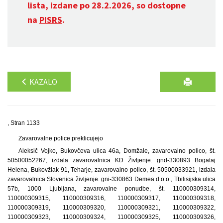
lista, izdane po 28.2.2026, so dostopne
na
PISRS
.
KAZALO
, Stran 1133
Zavarovalne police preklicujejo
Aleksič Vojko, Bukovčeva ulica 46a, Domžale, zavarovalno polico, št.
50500052267, izdala zavarovalnica KD Življenje. gnd-330893 Bogataj
Helena, Bukovžlak 91, Teharje, zavarovalno polico, št. 50500033921, izdala
zavarovalnica Slovenica življenje. gni-330863 Demea d.o.o., Tbilisijska ulica
57b, 1000 Ljubljana, zavarovalne ponudbe, št. 110000309314,
110000309315, 110000309316, 110000309317, 110000309318,
110000309319, 110000309320, 110000309321, 110000309322,
110000309323, 110000309324, 110000309325, 110000309326,