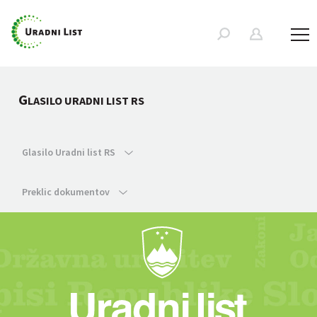
G
LASILO URADNI LIST RS
Glasilo Uradni list RS
Preklic dokumentov