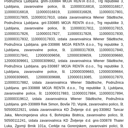
Podružnica Ljubljana. gnm-330884 MOJA RENTA d.o.o., Trg republike 3,
Ljubljana, zavarovalne police, št. 110000316816, 110000316817,
110000316818, 110000316819, 110000316828, 110000317801,
110000317805, 110000317810, izdala zavarovalnica Wiener Städtische,
Podružnica Ljubljana. gnl-330885 MOJA RENTA d.o.o., Trg republike 3,
Ljubljana, zavarovalne police, št. 110000317811, 110000317815,
110000317826, 110000317827, 110000317828, 110000317830,
110000317832, 110000317833, izdala zavarovalnica Wiener Städtische,
Podružnica Ljubljana. gnk-330886 MOJA RENTA d.o.o., Trg republike 3,
Ljubljana, zavarovalne police, št. 110000317839, 110000317840,
110000317841, 120000309658, 120000309659, 120000309660,
120000309661, 120000309662, izdala zavarovalnica Wiener Städtische,
Podružnica Ljubljana. gnj-330887 MOJA RENTA d.o.o., Trg republike 3,
Ljubljana, zavarovalne police, št. 120000309663, 120000309664,
120000309665, 120000309688, 120000313085, 110000317870,
110000317882, izdala zavarovalnica Wiener Städtische, Podružnica
Ljubljana. gni-330888 MOJA RENTA d.o.o., Trg republike 3, Ljubljana,
zavarovalne police, št. 110000317883, 110000317884, 110000317894,
110000319612, izdala zavarovalnica Wiener Städtische, Podružnica
Ljubljana. gnh-330889 Rek Simon, Bovše 7D, Vojnik, zavarovalno polico, št.
50500022921, izdala zavarovalnica KD Življenje d.d. gnj-330862 Tancar
Jaka, Mencingerjeva ulica 6, Bohinjska Bistrica, zavarovalno polico, št.
50500111241, izdala zavarovalnica KD Življenje d.d. gns-330878 Thaler
Luka, Zgornji Brnik 101a, Cerklje na Gorenjskem, zavarovalni polici, št.