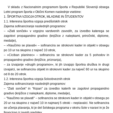
V skladu z Nacionalnim programom športa v Republiki Sloveniji obsega
Letni program športa v Občini Komen naslednje vsebine:
1. ŠPORTNA VZGOJA OTROK, MLADINE IN ŠTUDENTOV
1.1. Interesna športna vzgoja predšolskih otrok
Zajema sofinanciranje naslednjih programov:
– »Zlati sonček« v vzgojno varstvenih zavodih, za izvedbo katerega se
zagotovi propagandno gradivo (knjižice z nalepkami, priročniki, diplome,
medalje),
– »Naučimo se plavati« – sofinancira se strokovni kader in objekt v obsegu
po 10 ur na skupino z največ 10 otrok,
– »Ciciban planinec« – sofinancira se strokovni kader za 5 pohodov in
propagandno gradivo (knjižice, priznanja),
– za izvajanje »drugih programov«, ki jih izvajajo športna društva in drugi
izvajalci, se sofinancira objekt in strokovni kader za največ 60 ur na skupino
od 8 do 20 otrok.
1.2. Interesna športna vzgoja šoloobveznih otrok
Zajema sofinanciranje naslednjih programov:
– "Zlati sonček" in "Krpan" za izvedbo katerih se zagotovi propagandno
gradivo (knjižice z nalepkami, diplome, medalje),
– "Naučimo se plavati" – sofinancira se strokovni kader in objekt v obsegu po
20 ur na skupino z največ 10 in najmanj 5 otroki – neplavalci. Ne sofinancira
se učenja plavanja, ki je del šolskega programa v okviru šole v naravi in je že
financiran iz javnih sredstev,