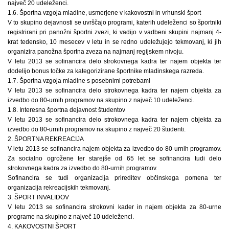
največ 20 udeleženci.
1.6. Športna vzgoja mladine, usmerjene v kakovostni in vrhunski šport
V to skupino dejavnosti se uvrščajo programi, katerih udeleženci so športniki
registrirani pri panožni športni zvezi, ki vadijo v vadbeni skupini najmanj 4-
krat tedensko, 10 mesecev v letu in se redno udeležujejo tekmovanj, ki jih
organizira panožna športna zveza na najmanj regijskem nivoju.
V letu 2013 se sofinancira delo strokovnega kadra ter najem objekta ter
dodelijo bonus točke za kategorizirane športnike mladinskega razreda.
1.7. Športna vzgoja mladine s posebnimi potrebami
V letu 2013 se sofinancira delo strokovnega kadra ter najem objekta za
izvedbo do 80-urnih programov na skupino z največ 10 udeleženci.
1.8. Interesna športna dejavnost študentov
V letu 2013 se sofinancira delo strokovnega kadra ter najem objekta za
izvedbo do 80-urnih programov na skupino z največ 20 študenti.
2. ŠPORTNA REKREACIJA
V letu 2013 se sofinancira najem objekta za izvedbo do 80-urnih programov.
Za socialno ogrožene ter starejše od 65 let se sofinancira tudi delo
strokovnega kadra za izvedbo do 80-urnih programov.
Sofinancira se tudi organizacija prireditev občinskega pomena ter
organizacija rekreacijskih tekmovanj.
3. ŠPORT INVALIDOV
V letu 2013 se sofinancira strokovni kader in najem objekta za 80-urne
programe na skupino z največ 10 udeleženci.
4. KAKOVOSTNI ŠPORT