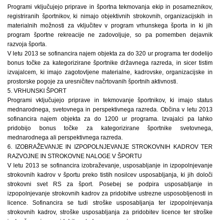
Programi vključujejo priprave in športna tekmovanja ekip in posameznikov,
registriranih športnikov, ki nimajo objektivnih strokovnih, organizacijskih in
materialnih možnosti za vključitev v program vrhunskega športa in ki jih
program športne rekreacije ne zadovoljuje, so pa pomemben dejavnik
razvoja športa.
V letu 2013 se sofinancira najem objekta za do 320 ur programa ter dodelijo
bonus točke za kategorizirane športnike državnega razreda, in sicer tistim
izvajalcem, ki imajo zagotovljene materialne, kadrovske, organizacijske in
prostorske pogoje za uresničitev načrtovanih športnih aktivnosti.
5. VRHUNSKI ŠPORT
Programi vključujejo priprave in tekmovanje športnikov, ki imajo status
mednarodnega, svetovnega in perspektivnega razreda. Občina v letu 2013
sofinancira najem objekta za do 1200 ur programa. Izvajalci pa lahko
pridobijo bonus točke za kategorizirane športnike svetovnega,
mednarodnega ali perspektivnega razreda.
6. IZOBRAŽEVANJE IN IZPOPOLNJEVANJE STROKOVNIH KADROV TER
RAZVOJNE IN STROKOVNE NALOGE V ŠPORTU
V letu 2013 se sofinancira izobraževanje, usposabljanje in izpopolnjevanje
strokovnih kadrov v športu preko tistih nosilcev usposabljanja, ki jih določi
strokovni svet RS za šport. Posebej se podpira usposabljanje in
izpopolnjevanje strokovnih kadrov za pridobitve ustrezne usposobljenosti in
licence. Sofinancira se tudi stroške usposabljanja ter izpopolnjevanja
strokovnih kadrov, stroške usposabljanja za pridobitev licence ter stroške