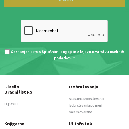
Seznanjen sem s
Splošnimi pogoji
in z
Izjavo o varstvu osebnih
podatkov
. *
Glasilo
Izobraževanja
Uradni list RS
Aktualna izobraževanja
O glasilu
Izobraževanja po meri
Najem dvorane
Knjigarna
UL info tok