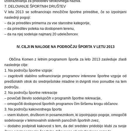
izobraževanja za pridobitev strokovnega naziva.
7. DELOVANJE ŠPORTNIH DRUŠTEV
V letu 2013 se sofinancirajo množične športne prireditve, če so izpolnjeni
naslednji pogoji:
– da je prireditev primerna za vse starostne kategorije,
– da prireditev poteka na dostopnem terenu,
– da na njej sodeluje najmanj 20 udeležencev.
IV. CILJI IN NALOGE NA PODROČJU ŠPORTA V LETU 2013
Občina Komen z letnim programom športa za leto 2013 zasleduje zlasti
naslednje cilje:
1. Na področju športne vzgoje:
– zagotoviti stabilno sofinanciranje programov interesne športne vzgoje od
predšolskih otrok do srednješolske mladine in dvigniti nivo ponudbe na tem
področju.
2. Na področju športne rekreacije
– povečati število sodelujočih v programih športne rekreacije,
– omogočiti dostopnost športnih programov čim širšemu krogu občanov.
3. Na področju kakovostnega športa
– vsem klubom, društvom in posameznikom, ki izpolnjujejo pogoje, omogočiti
sodelovanje v tekmovalnih sistemih panožnih športnih zvez,
– dodatno podpirati kakovost s tem, da del sredstev pridobijo klubi za svoje