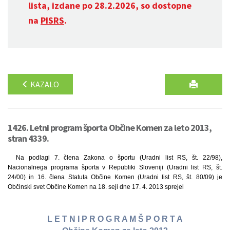
lista, izdane po 28.2.2026, so dostopne
na
PISRS
.
KAZALO
1426. Letni program športa Občine Komen za leto 2013,
stran 4339.
Na podlagi 7. člena Zakona o športu (Uradni list RS, št. 22/98),
Nacionalnega programa športa v Republiki Sloveniji (Uradni list RS, št.
24/00) in 16. člena Statuta Občine Komen (Uradni list RS, št. 80/09) je
Občinski svet Občine Komen na 18. seji dne 17. 4. 2013 sprejel
L E T N I P R O G R A M Š P O R T A