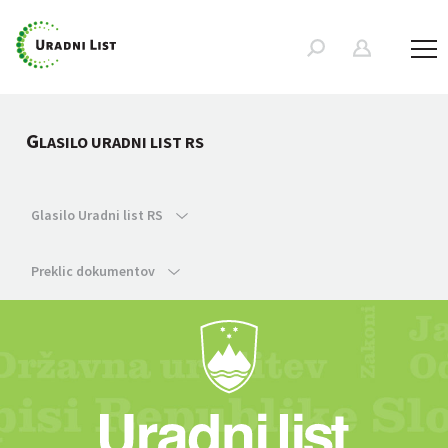
G
LASILO URADNI LIST RS
Glasilo Uradni list RS
Preklic dokumentov