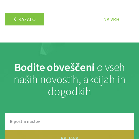
KAZALO
NA VRH
Bodite obveščeni
o vseh
naših novostih, akcijah in
dogodkih
PRIJAVA