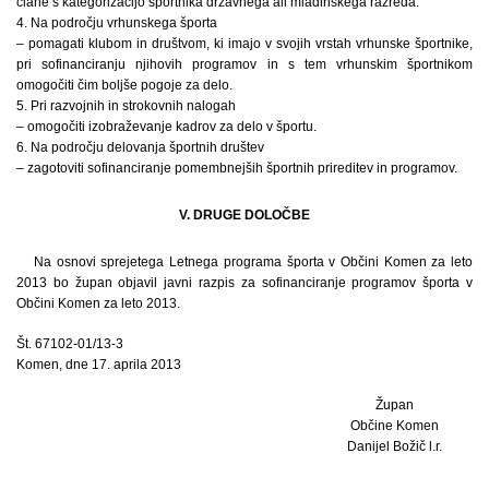
člane s kategorizacijo športnika državnega ali mladinskega razreda.
4. Na področju vrhunskega športa
– pomagati klubom in društvom, ki imajo v svojih vrstah vrhunske športnike,
pri sofinanciranju njihovih programov in s tem vrhunskim športnikom
omogočiti čim boljše pogoje za delo.
5. Pri razvojnih in strokovnih nalogah
– omogočiti izobraževanje kadrov za delo v športu.
6. Na področju delovanja športnih društev
– zagotoviti sofinanciranje pomembnejših športnih prireditev in programov.
V. DRUGE DOLOČBE
Na osnovi sprejetega Letnega programa športa v Občini Komen za leto
2013 bo župan objavil javni razpis za sofinanciranje programov športa v
Občini Komen za leto 2013.
Št. 67102-01/13-3
Komen, dne 17. aprila 2013
Župan
Občine Komen
Danijel Božič l.r.