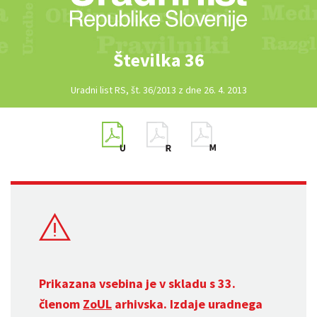
Številka 36
Uradni list RS, št. 36/2013 z dne 26. 4. 2013
Prikazana vsebina je v skladu s 33.
členom
ZoUL
arhivska. Izdaje uradnega