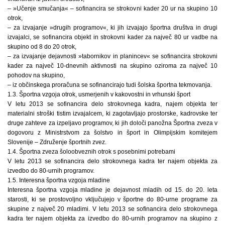
– »Učenje smučanja« – sofinancira se strokovni kader 20 ur na skupino 10
otrok,
– za izvajanje »drugih programov«, ki jih izvajajo športna društva in drugi
izvajalci, se sofinancira objekt in strokovni kader za največ 80 ur vadbe na
skupino od 8 do 20 otrok,
– za izvajanje dejavnosti »tabornikov in planincev« se sofinancira strokovni
kader za največ 10-dnevnih aktivnosti na skupino oziroma za največ 10
pohodov na skupino,
– iz občinskega proračuna se sofinancirajo tudi šolska športna tekmovanja.
1.3. Športna vzgoja otrok, usmerjenih v kakovostni in vrhunski šport
V letu 2013 se sofinancira delo strokovnega kadra, najem objekta ter
materialni stroški tistim izvajalcem, ki zagotavljajo prostorske, kadrovske ter
druge zahteve za izpeljavo programov, ki jih določi panožna Športna zveza v
dogovoru z Ministrstvom za šolstvo in šport in Olimpijskim komitejem
Slovenije – Združenje športnih zvez.
1.4. Športna zveza šoloobveznih otrok s posebnimi potrebami
V letu 2013 se sofinancira delo strokovnega kadra ter najem objekta za
izvedbo do 80-urnih programov.
1.5. Interesna športna vzgoja mladine
Interesna športna vzgoja mladine je dejavnost mladih od 15. do 20. leta
starosti, ki se prostovoljno vključujejo v športne do 80-urne programe za
skupine z največ 20 mladimi. V letu 2013 se sofinancira delo strokovnega
kadra ter najem objekta za izvedbo do 80-urnih programov na skupino z