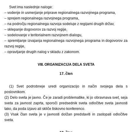
Svet ima naslednje naloge:
– vodenje in usmerjanje priprave regionalnega razvojnega programa,
– sprejem regionalnega razvojnega programa,
– na področju regionalnega razvoja sodeluje z regijami drugih držav,
– sklepanje dogovorov za razvoj regije,
– sodelovanje v teritorialnem razvojnem dialogu,
– spremljanje izvajanja regionalnega razvojnega programa in dogovorov za
razvoj regije,
– opravljanje drugih nalog v skladu z zakonom.
VIII. ORGANIZACIJA DELA SVETA
17. člen
(1) Svet podrobneje uredi organizacijo in način svojega dela s
poslovnikom.
(2) Delo sveta je javno. Če je zaradi problematike, ki jo obravnava svet, seja
sveta za javnost zaprta, sporoči predsednik sveta odločitve sveta javnosti
tako, da poda izjavo ali skliče tiskovno konferenco.
(3) Vsak član sveta je v javnosti dolžan predstaviti in zastopati odločitve
sveta.