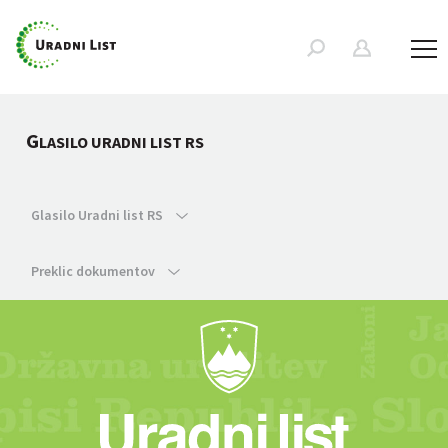
G
LASILO URADNI LIST RS
Glasilo Uradni list RS
Preklic dokumentov