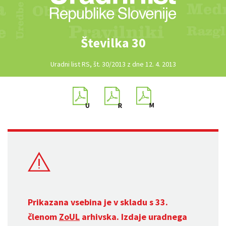
Številka 30
Uradni list RS, št. 30/2013 z dne 12. 4. 2013
Prikazana vsebina je v skladu s 33.
členom
ZoUL
arhivska. Izdaje uradnega