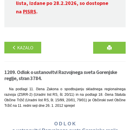
lista, izdane po 28.2.2026, so dostopne
na
PISRS
.
KAZALO
1209. Odlok o ustanovitvi Razvojnega sveta Gorenjske
regije, stran 3784.
Na podlagi 11. člena Zakona o spodbujanju skladnega regionalnega
razvoja (ZSRR-2) (Uradni list RS, št. 20/11) in na podlagi 18. člena Statuta
Občine Tržič (Uradni list RS, št. 15/99, 20/01, 79/01) je Občinski svet Občine
Tržič na 11. redni seji dne 26. 1. 2012 sprejel
O D L O K