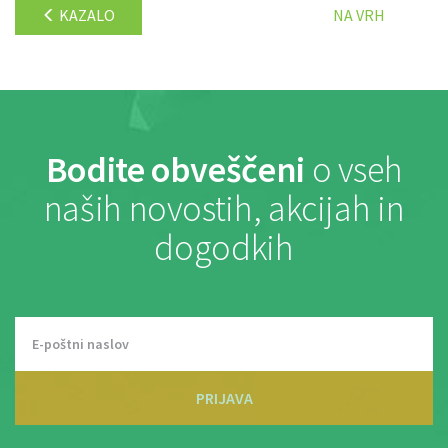
KAZALO
NA VRH
Bodite obveščeni
o vseh
naših novostih, akcijah in
dogodkih
PRIJAVA