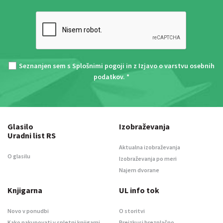
Seznanjen sem s
Splošnimi pogoji
in z
Izjavo o varstvu osebnih
podatkov
. *
Glasilo
Izobraževanja
Uradni list RS
Aktualna izobraževanja
O glasilu
Izobraževanja po meri
Najem dvorane
Knjigarna
UL info tok
Novo v ponudbi
O storitvi
Kako nakupovati v spletni knjigarni
Preizkusi brezplačno