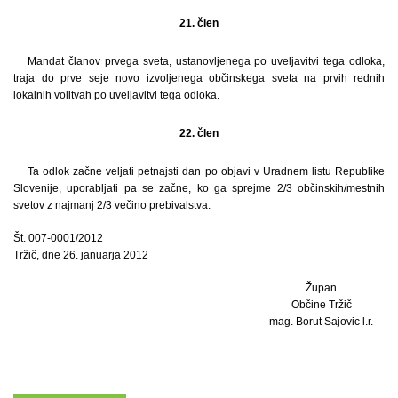
21. člen
Mandat članov prvega sveta, ustanovljenega po uveljavitvi tega odloka,
traja do prve seje novo izvoljenega občinskega sveta na prvih rednih
lokalnih volitvah po uveljavitvi tega odloka.
22. člen
Ta odlok začne veljati petnajsti dan po objavi v Uradnem listu Republike
Slovenije, uporabljati pa se začne, ko ga sprejme 2/3 občinskih/mestnih
svetov z najmanj 2/3 večino prebivalstva.
Št. 007-0001/2012
Tržič, dne 26. januarja 2012
Župan
Občine Tržič
mag. Borut Sajovic l.r.