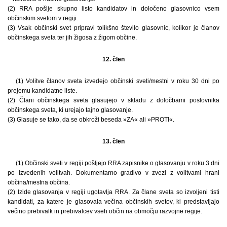
(2) RRA pošlje skupno listo kandidatov in določeno glasovnico vsem
občinskim svetom v regiji.
(3) Vsak občinski svet pripravi tolikšno število glasovnic, kolikor je članov
občinskega sveta ter jih žigosa z žigom občine.
12. člen
(1) Volitve članov sveta izvedejo občinski sveti/mestni v roku 30 dni po
prejemu kandidatne liste.
(2) Člani občinskega sveta glasujejo v skladu z določbami poslovnika
občinskega sveta, ki urejajo tajno glasovanje.
(3) Glasuje se tako, da se obkroži beseda »ZA« ali »PROTI«.
13. člen
(1) Občinski sveti v regiji pošljejo RRA zapisnike o glasovanju v roku 3 dni
po izvedenih volitvah. Dokumentarno gradivo v zvezi z volitvami hrani
občina/mestna občina.
(2) Izide glasovanja v regiji ugotavlja RRA. Za člane sveta so izvoljeni tisti
kandidati, za katere je glasovala večina občinskih svetov, ki predstavljajo
večino prebivalk in prebivalcev vseh občin na območju razvojne regije.