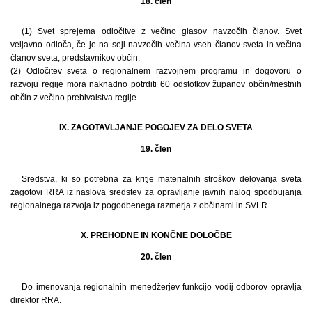
18. člen
(1) Svet sprejema odločitve z večino glasov navzočih članov. Svet
veljavno odloča, če je na seji navzočih večina vseh članov sveta in večina
članov sveta, predstavnikov občin.
(2) Odločitev sveta o regionalnem razvojnem programu in dogovoru o
razvoju regije mora naknadno potrditi 60 odstotkov županov občin/mestnih
občin z večino prebivalstva regije.
IX. ZAGOTAVLJANJE POGOJEV ZA DELO SVETA
19. člen
Sredstva, ki so potrebna za kritje materialnih stroškov delovanja sveta
zagotovi RRA iz naslova sredstev za opravljanje javnih nalog spodbujanja
regionalnega razvoja iz pogodbenega razmerja z občinami in SVLR.
X. PREHODNE IN KONČNE DOLOČBE
20. člen
Do imenovanja regionalnih menedžerjev funkcijo vodij odborov opravlja
direktor RRA.