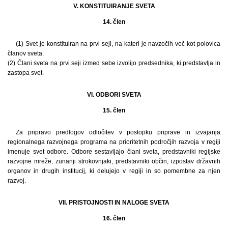
V. KONSTITUIRANJE SVETA
14. člen
(1) Svet je konstituiran na prvi seji, na kateri je navzočih več kot polovica
članov sveta.
(2) Člani sveta na prvi seji izmed sebe izvolijo predsednika, ki predstavlja in
zastopa svet.
VI. ODBORI SVETA
15. člen
Za pripravo predlogov odločitev v postopku priprave in izvajanja
regionalnega razvojnega programa na prioritetnih področjih razvoja v regiji
imenuje svet odbore. Odbore sestavljajo člani sveta, predstavniki regijske
razvojne mreže, zunanji strokovnjaki, predstavniki občin, izpostav državnih
organov in drugih institucij, ki delujejo v regiji in so pomembne za njen
razvoj.
VII. PRISTOJNOSTI IN NALOGE SVETA
16. člen