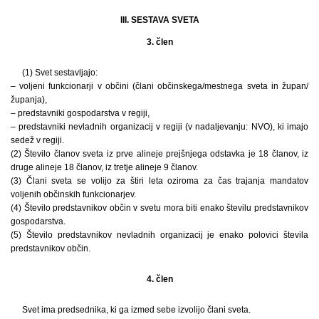
III. SESTAVA SVETA
3. člen
(1) Svet sestavljajo:
– voljeni funkcionarji v občini (člani občinskega/mestnega sveta in župan/
županja),
– predstavniki gospodarstva v regiji,
– predstavniki nevladnih organizacij v regiji (v nadaljevanju: NVO), ki imajo
sedež v regiji.
(2) Število članov sveta iz prve alineje prejšnjega odstavka je 18 članov, iz
druge alineje 18 članov, iz tretje alineje 9 članov.
(3) Člani sveta se volijo za štiri leta oziroma za čas trajanja mandatov
voljenih občinskih funkcionarjev.
(4) Število predstavnikov občin v svetu mora biti enako številu predstavnikov
gospodarstva.
(5) Število predstavnikov nevladnih organizacij je enako polovici števila
predstavnikov občin.
4. člen
Svet ima predsednika, ki ga izmed sebe izvolijo člani sveta.