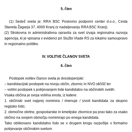
5. člen
(1) Sedež sveta je: RRA BSC Poslovno podporni center d.o.o., Cesta
Staneta Žagarja 37, 4000 Kranj (v nadaljevanju RRA BSC Kranj).
(2) Strokovna in administrativna opravila za svet izvaja regionalna razvoja
agencija, ki je vpisana v evidenci pri Službi Vlade RS za lokalno samoupravo
in regionalno politiko.
IV. VOLITVE ČLANOV SVETA
6. člen
Postopek volitev članov sveta je dvostopenjski:
– kandidacijski postopek na nivoju občin, zbornic in NVO stičišč ter
– volilni postopek s potrjevanjem liste kandidatov na občinskih svetih.
Vsaka občina je svoja volilna enota, iz katere:
1. občinski svet najprej nominira / imenuje / izvoli kandidata za skupno
regijsko listo;
2. območne obrtne, gospodarske in kmetijske zbornice pa prav tako za vsako
občino na svojem območju nominirajo po enega kandidata.
Tako oblikovano kandidatno listo se v drugem krogu razpošlje v formalno
potrjevanje občinskim svetom.