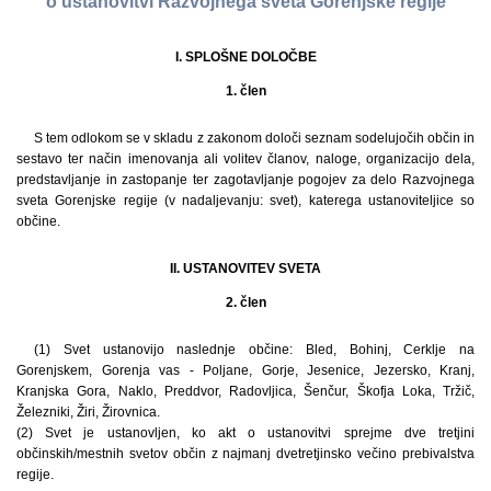
o ustanovitvi Razvojnega sveta Gorenjske regije
I. SPLOŠNE DOLOČBE
1. člen
S tem odlokom se v skladu z zakonom določi seznam sodelujočih občin in
sestavo ter način imenovanja ali volitev članov, naloge, organizacijo dela,
predstavljanje in zastopanje ter zagotavljanje pogojev za delo Razvojnega
sveta Gorenjske regije (v nadaljevanju: svet), katerega ustanoviteljice so
občine.
II. USTANOVITEV SVETA
2. člen
(1) Svet ustanovijo naslednje občine: Bled, Bohinj, Cerklje na
Gorenjskem, Gorenja vas - Poljane, Gorje, Jesenice, Jezersko, Kranj,
Kranjska Gora, Naklo, Preddvor, Radovljica, Šenčur, Škofja Loka, Tržič,
Železniki, Žiri, Žirovnica.
(2) Svet je ustanovljen, ko akt o ustanovitvi sprejme dve tretjini
občinskih/mestnih svetov občin z najmanj dvetretjinsko večino prebivalstva
regije.