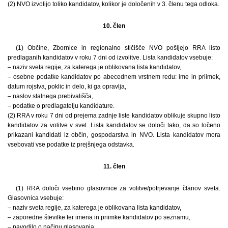
(2) NVO izvolijo toliko kandidatov, kolikor je določenih v 3. členu tega odloka.
10. člen
(1) Občine, Zbornice in regionalno stičišče NVO pošljejo RRA listo
predlaganih kandidatov v roku 7 dni od izvolitve. Lista kandidatov vsebuje:
– naziv sveta regije, za katerega je oblikovana lista kandidatov,
– osebne podatke kandidatov po abecednem vrstnem redu: ime in priimek,
datum rojstva, poklic in delo, ki ga opravlja,
– naslov stalnega prebivališča,
– podatke o predlagatelju kandidature.
(2) RRA v roku 7 dni od prejema zadnje liste kandidatov oblikuje skupno listo
kandidatov za volitve v svet. Lista kandidatov se določi tako, da so ločeno
prikazani kandidati iz občin, gospodarstva in NVO. Lista kandidatov mora
vsebovati vse podatke iz prejšnjega odstavka.
11. člen
(1) RRA določi vsebino glasovnice za volitve/potrjevanje članov sveta.
Glasovnica vsebuje:
– naziv sveta regije, za katerega je oblikovana lista kandidatov,
– zaporedne številke ter imena in priimke kandidatov po seznamu,
– navodilo o načinu glasovanja.