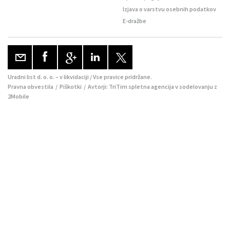
Izjava o varstvu osebnih podatkov
E-dražbe
Uradni list d. o. o. – v likvidaciji / Vse pravice pridržane.
Pravna obvestila
/
Piškotki
/ Avtorji:
TriTim spletna agencija
v sodelovanju z
2Mobile