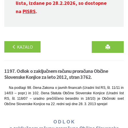
lista, izdane po 28.2.2026, so dostopne
na
PISRS
.
KAZALO
1197. Odlok o zaključnem računu proračuna Občine
Slovenske Konjice za leto 2012, stran 3762.
Na podlagi 98. člena Zakona o javnih financah (Uradni list RS, št. 11/11 in
14/03 – popr.) in 102. člena Statuta Občine Slovenske Konjice (Uradni list
RS, št. 118/07 – uradno prečiščeno besedilo in 18/10) je Občinski svet
Občine Slovenske Konjice na 22. redni seji dne 28. 3. 2013 sprejel
O D L O K