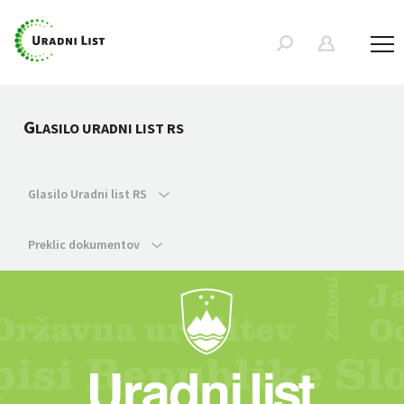
G
LASILO URADNI LIST RS
Glasilo Uradni list RS
Preklic dokumentov