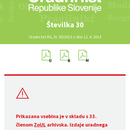
Številka 30
Uradni list RS, št. 30/2013 z dne 12. 4. 2013
Prikazana vsebina je v skladu s 33.
členom
ZoUL
arhivska. Izdaje uradnega