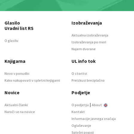
Glasilo
Izobraževanja
Uradni list RS
Aktualna izobraževanja
O glasilu
Izobraževanja po meri
Najem dvorane
Knjigarna
UL info tok
Novo v ponudbi
O storitvi
Kako nakupovati v spletni knjigarni
Preizkusi brezplačno
Novice
Podjetje
|
Aktualni članki
O podjetju
About
Naroči se na novice
Kontakt
Informacije javnega značaja
Oglaševanje
Splošni pogoji