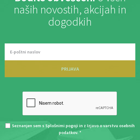
naših novostih, akcijah in
dogodkih
PRIJAVA
Seznanjen sem s
Splošnimi pogoji
in z
Izjavo o varstvu osebnih
podatkov
. *