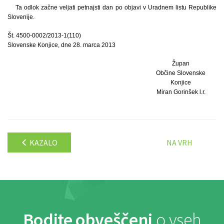
Ta odlok začne veljati petnajsti dan po objavi v Uradnem listu Republike
Slovenije.
Št. 4500-0002/2013-1(110)
Slovenske Konjice, dne 28. marca 2013
Župan
Občine Slovenske
Konjice
Miran Gorinšek l.r.
KAZALO
NA VRH
Bodite obveščeni
o vseh