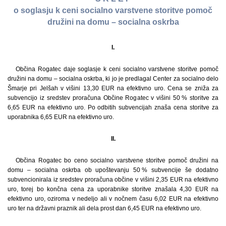
o soglasju k ceni socialno varstvene storitve pomoč
družini na domu – socialna oskrba
I.
Občina Rogatec daje soglasje k ceni socialno varstvene storitve pomoč
družini na domu – socialna oskrba, ki jo je predlagal Center za socialno delo
Šmarje pri Jelšah v višini 13,30 EUR na efektivno uro. Cena se zniža za
subvencijo iz sredstev proračuna Občine Rogatec v višini 50 % storitve za
6,65 EUR na efektivno uro. Po odbitih subvencijah znaša cena storitve za
uporabnika 6,65 EUR na efektivno uro.
II.
Občina Rogatec bo ceno socialno varstvene storitve pomoč družini na
domu – socialna oskrba ob upoštevanju 50 % subvencije še dodatno
subvencionirala iz sredstev proračuna občine v višini 2,35 EUR na efektivno
uro, torej bo končna cena za uporabnike storitve znašala 4,30 EUR na
efektivno uro, oziroma v nedeljo ali v nočnem času 6,02 EUR na efektivno
uro ter na državni praznik ali dela prost dan 6,45 EUR na efektivno uro.