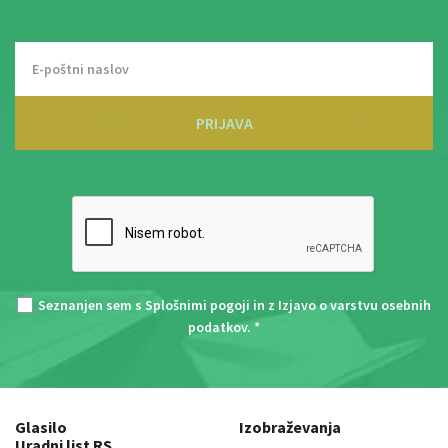
PRIJAVA
Seznanjen sem s
Splošnimi pogoji
in z
Izjavo o varstvu osebnih
podatkov
. *
Glasilo
Izobraževanja
Uradni list RS