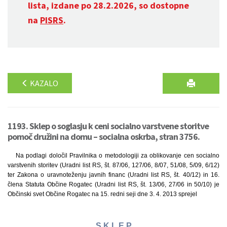
lista, izdane po 28.2.2026, so dostopne
na
PISRS
.
KAZALO
1193. Sklep o soglasju k ceni socialno varstvene storitve
pomoč družini na domu – socialna oskrba, stran 3756.
Na podlagi določil Pravilnika o metodologiji za oblikovanje cen socialno
varstvenih storitev (Uradni list RS, št. 87/06, 127/06, 8/07, 51/08, 5/09, 6/12)
ter Zakona o uravnoteženju javnih financ (Uradni list RS, št. 40/12) in 16.
člena Statuta Občine Rogatec (Uradni list RS, št. 13/06, 27/06 in 50/10) je
Občinski svet Občine Rogatec na 15. redni seji dne 3. 4. 2013 sprejel
S K L E P