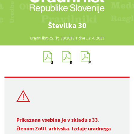
Številka 30
Uradni list RS, št. 30/2013 z dne 12. 4. 2013
Prikazana vsebina je v skladu s 33.
členom
ZoUL
arhivska. Izdaje uradnega