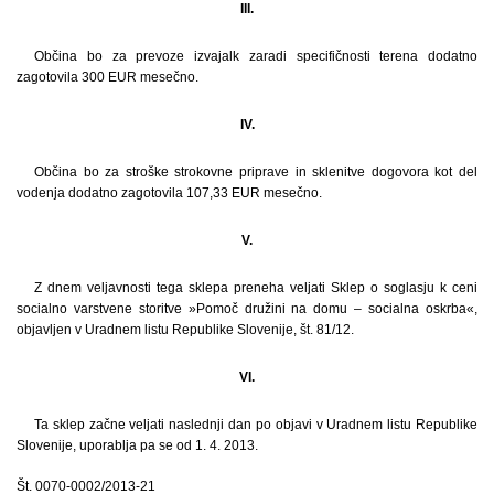
III.
Občina bo za prevoze izvajalk zaradi specifičnosti terena dodatno
zagotovila 300 EUR mesečno.
IV.
Občina bo za stroške strokovne priprave in sklenitve dogovora kot del
vodenja dodatno zagotovila 107,33 EUR mesečno.
V.
Z dnem veljavnosti tega sklepa preneha veljati Sklep o soglasju k ceni
socialno varstvene storitve »Pomoč družini na domu – socialna oskrba«,
objavljen v Uradnem listu Republike Slovenije, št. 81/12.
VI.
Ta sklep začne veljati naslednji dan po objavi v Uradnem listu Republike
Slovenije, uporablja pa se od 1. 4. 2013.
Št. 0070-0002/2013-21