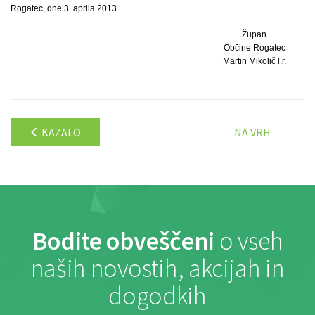
Rogatec, dne 3. aprila 2013
Župan
Občine Rogatec
Martin Mikolič l.r.
KAZALO
NA VRH
Bodite obveščeni
o vseh
naših novostih, akcijah in
dogodkih