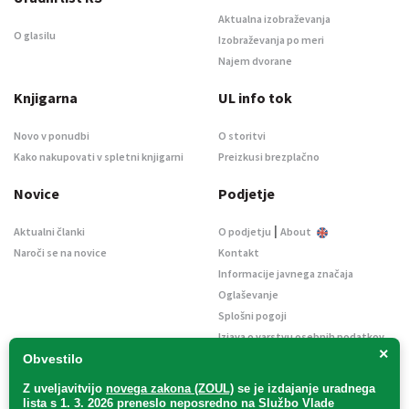
Aktualna izobraževanja
O glasilu
Izobraževanja po meri
Najem dvorane
Knjigarna
UL info tok
Novo v ponudbi
O storitvi
Kako nakupovati v spletni knjigarni
Preizkusi brezplačno
Novice
Podjetje
|
Aktualni članki
O podjetju
About
Naroči se na novice
Kontakt
Informacije javnega značaja
Oglaševanje
Splošni pogoji
Izjava o varstvu osebnih podatkov
×
E-dražbe
Obvestilo
Z uveljavitvijo
novega zakona (ZOUL)
se je
izdajanje uradnega
lista s 1. 3. 2026 preneslo
neposredno
na Službo Vlade