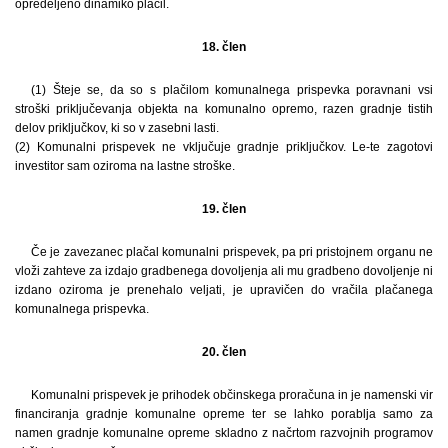
opredeljeno dinamiko plačil.
18. člen
(1) Šteje se, da so s plačilom komunalnega prispevka poravnani vsi
stroški priključevanja objekta na komunalno opremo, razen gradnje tistih
delov priključkov, ki so v zasebni lasti.
(2) Komunalni prispevek ne vključuje gradnje priključkov. Le-te zagotovi
investitor sam oziroma na lastne stroške.
19. člen
Če je zavezanec plačal komunalni prispevek, pa pri pristojnem organu ne
vloži zahteve za izdajo gradbenega dovoljenja ali mu gradbeno dovoljenje ni
izdano oziroma je prenehalo veljati, je upravičen do vračila plačanega
komunalnega prispevka.
20. člen
Komunalni prispevek je prihodek občinskega proračuna in je namenski vir
financiranja gradnje komunalne opreme ter se lahko porablja samo za
namen gradnje komunalne opreme skladno z načrtom razvojnih programov