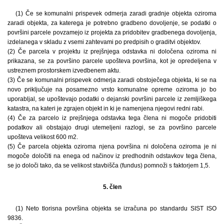
(1) Če se komunalni prispevek odmerja zaradi gradnje objekta oziroma
zaradi objekta, za katerega je potrebno gradbeno dovoljenje, se podatki o
površini parcele povzamejo iz projekta za pridobitev gradbenega dovoljenja,
izdelanega v skladu z vsemi zahtevami po predpisih o graditvi objektov.
(2) Če parcela v projektu iz prejšnjega odstavka ni določena oziroma ni
prikazana, se za površino parcele upošteva površina, kot je opredeljena v
ustreznem prostorskem izvedbenem aktu.
(3) Če se komunalni prispevek odmerja zaradi obstoječega objekta, ki se na
novo priključuje na posamezno vrsto komunalne opreme oziroma jo bo
uporabljal, se upoštevajo podatki o dejanski površini parcele iz zemljiškega
katastra, na kateri je zgrajen objekt in ki je namenjena njegovi redni rabi.
(4) Če za parcelo iz prejšnjega odstavka tega člena ni mogoče pridobiti
podatkov ali obstajajo drugi utemeljeni razlogi, se za površino parcele
upošteva velikost 600 m2.
(5) Če parcela objekta oziroma njena površina ni določena oziroma je ni
mogoče določiti na enega od načinov iz predhodnih odstavkov tega člena,
se jo določi tako, da se velikost stavbišča (fundus) pomnoži s faktorjem 1,5.
5. člen
(1) Neto tlorisna površina objekta se izračuna po standardu SIST ISO
9836.