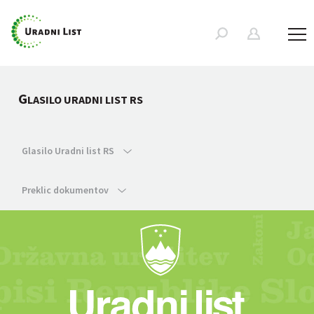
G
LASILO URADNI LIST RS
Glasilo Uradni list RS
Preklic dokumentov