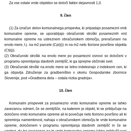
Za vse ostale vrste objektov se določi faktor dejavnosti 1,0.
9. člen
(1) Za izračun delov komunalnega prispevka, ki pripadajo posamezni vrsti
komunalne opreme, se uporabljajo obračunski stroški posameznih vrst
komunalne opreme na ustreznem obračunskem območju, preračunani na
enoto mere, t.j. na m2 parcele (Cp(ij)) in na m2 neto tlorisne površine objekta
(Ct(ij)).
(2) Obračunski stroški na enoto mere po posamezni osnovi so določeni v
programu opremljanja stavbnih zemljišč, ki ga sprejme občinski svet.
(3) Obračunski stroški na enoto mere se letno indeksirajo z indeksom cen, ki
ga objavlja Združenje za gradbeništvo v okviru Gospodarske zbornice
Slovenije, pod »Gradbena dela – ostala nizka gradnja«.
10. člen
Komunalni prispevek za posamezno vrsto komunalne opreme se lahko
zavezancu odmeri, če se zemljišče, na katerem je objekt, ki se priključuje na
določeno vrsto komunalne opreme ali ki povečuje neto tlorisno površino ali ki
spreminja namembnost, nahaja v obračunskem območju te vrste komunalne
opreme, določenem v programu opremljanja stavbnih zemljišč in če se
ugotovi, da bo zavezanec na to vrsto komunalne opreme lahko priključil svoj