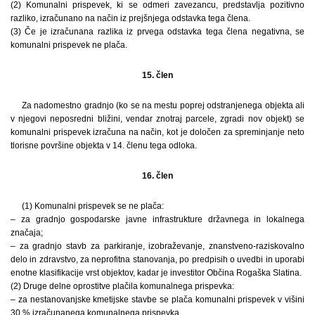
(2) Komunalni prispevek, ki se odmeri zavezancu, predstavlja pozitivno
razliko, izračunano na način iz prejšnjega odstavka tega člena.
(3) Če je izračunana razlika iz prvega odstavka tega člena negativna, se
komunalni prispevek ne plača.
15. člen
Za nadomestno gradnjo (ko se na mestu poprej odstranjenega objekta ali
v njegovi neposredni bližini, vendar znotraj parcele, zgradi nov objekt) se
komunalni prispevek izračuna na način, kot je določen za spreminjanje neto
tlorisne površine objekta v 14. členu tega odloka.
16. člen
(1) Komunalni prispevek se ne plača:
– za gradnjo gospodarske javne infrastrukture državnega in lokalnega
značaja;
– za gradnjo stavb za parkiranje, izobraževanje, znanstveno-raziskovalno
delo in zdravstvo, za neprofitna stanovanja, po predpisih o uvedbi in uporabi
enotne klasifikacije vrst objektov, kadar je investitor Občina Rogaška Slatina.
(2) Druge delne oprostitve plačila komunalnega prispevka:
– za nestanovanjske kmetijske stavbe se plača komunalni prispevek v višini
30 % izračunanega komunalnega prispevka,