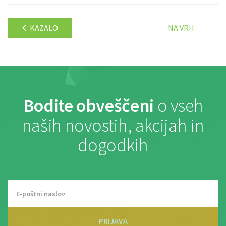
KAZALO
NA VRH
Bodite obveščeni
o vseh
naših novostih, akcijah in
dogodkih
PRIJAVA