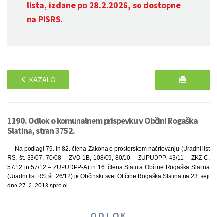
lista, izdane po 28.2.2026, so dostopne
na
PISRS
.
KAZALO
1190. Odlok o komunalnem prispevku v Občini Rogaška
Slatina, stran 3752.
Na podlagi 79. in 82. člena Zakona o prostorskem načrtovanju (Uradni list
RS, št. 33/07, 70/08 – ZVO-1B, 108/09, 80/10 – ZUPUDPP, 43/11 – ZKZ-C,
57/12 in 57/12 – ZUPUDPP-A) in 16. člena Statuta Občine Rogaška Slatina
(Uradni list RS, št. 26/12) je Občinski svet Občine Rogaška Slatina na 23. seji
dne 27. 2. 2013 sprejel
O D L O K