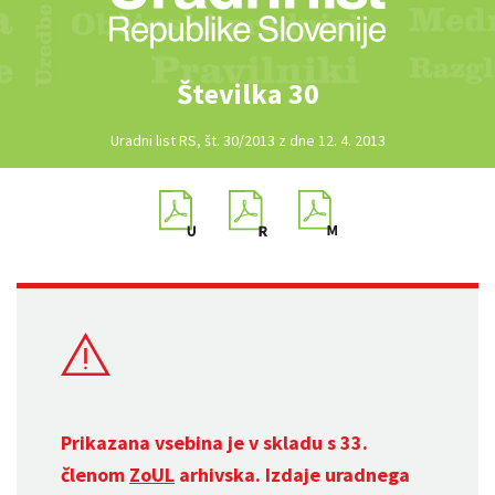
Številka 30
Uradni list RS, št. 30/2013 z dne 12. 4. 2013
Prikazana vsebina je v skladu s 33.
členom
ZoUL
arhivska. Izdaje uradnega