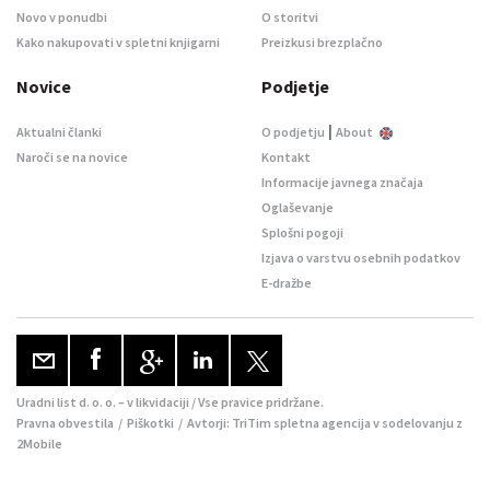
Novo v ponudbi
O storitvi
Kako nakupovati v spletni knjigarni
Preizkusi brezplačno
Novice
Podjetje
|
Aktualni članki
O podjetju
About
Naroči se na novice
Kontakt
Informacije javnega značaja
Oglaševanje
Splošni pogoji
Izjava o varstvu osebnih podatkov
E-dražbe
Uradni list d. o. o. – v likvidaciji / Vse pravice pridržane.
Pravna obvestila
/
Piškotki
/ Avtorji:
TriTim spletna agencija
v sodelovanju z
2Mobile