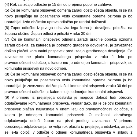
(4) Rok za izdajo odločbe je 15 dni od prejema popolne zahteve.
(5) Če se komunalni prispevek odmerja zaradi obstoječega objekta, ki se na
novo priključuje na posamezno vrsto komunalne opreme oziroma jo bo
uporabljal, izda občinska uprava odločbo po uradni dolžnosti.
(6) Zoper odločbo iz prvega odstavka tega člena je dovoljena pritožba na
župana občine. Župan odloči o pritožbi v roku 30 dni.
(7) Če se komunalni prispevek odmerja zaradi gradnje objekta oziroma
zaradi objekta, za katerega je potrebno gradbeno dovoljenje, je zavezanec
dolžan plačati komunalni prispevek pred izdajo gradbenega dovoljenja. Če
zavezanec ne plača komunalnega prispevka v roku 1 leta po
pravnomočnosti odločbe, s katero mu je odmerjen komunalni prispevek, se
komunalni prispevek na novo odmeri.
(8) Če se komunalni prispevek odmerja zaradi obstoječega objekta, ki se na
novo priključuje na posamezno vrsto komunalne opreme oziroma jo bo
uporabljal, je zavezanec dolžan plačati komunalni prispevek v roku 30 dni po
pravnomočnosti odločbe, s katero mu je odmerjen komunalni prispevek.
(9) V primeru iz prejšnjega odstavka je mogoče določiti tudi obročno
odplačevanje komunalnega prispevka, vendar tako, da je celotni komunalni
prispevek plačan najkasneje v enem letu od pravnomočnosti odločbe, s
katero je odmerjen komunalni prispevek. O možnosti obročnega
odplačevanja odloči župan na pisni predlog zavezanca. V primeru
obročnega odplačevanja ne velja rok plačila iz prejšnjega odstavka, ampak
se le-ta določi v odločbi o odmeri komunalnega prispevka v skladu z