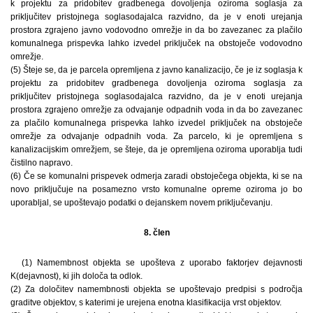
k projektu za pridobitev gradbenega dovoljenja oziroma soglasja za
priključitev pristojnega soglasodajalca razvidno, da je v enoti urejanja
prostora zgrajeno javno vodovodno omrežje in da bo zavezanec za plačilo
komunalnega prispevka lahko izvedel priključek na obstoječe vodovodno
omrežje.
(5) Šteje se, da je parcela opremljena z javno kanalizacijo, če je iz soglasja k
projektu za pridobitev gradbenega dovoljenja oziroma soglasja za
priključitev pristojnega soglasodajalca razvidno, da je v enoti urejanja
prostora zgrajeno omrežje za odvajanje odpadnih voda in da bo zavezanec
za plačilo komunalnega prispevka lahko izvedel priključek na obstoječe
omrežje za odvajanje odpadnih voda. Za parcelo, ki je opremljena s
kanalizacijskim omrežjem, se šteje, da je opremljena oziroma uporablja tudi
čistilno napravo.
(6) Če se komunalni prispevek odmerja zaradi obstoječega objekta, ki se na
novo priključuje na posamezno vrsto komunalne opreme oziroma jo bo
uporabljal, se upoštevajo podatki o dejanskem novem priključevanju.
8. člen
(1) Namembnost objekta se upošteva z uporabo faktorjev dejavnosti
K(dejavnost), ki jih določa ta odlok.
(2) Za določitev namembnosti objekta se upoštevajo predpisi s področja
graditve objektov, s katerimi je urejena enotna klasifikacija vrst objektov.