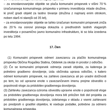
– za enostanovanjske objekte se plača komunalni prispevek v višini 70 %
izračunanega komunalnega prispevka v primeru investitorja mlade družine,
ki prvič gradi objekt za lastno bivanje (družina z najmanj enim otrokom,
noben starš ni starejši od 35 let),
– za enostanovanjske objekte se lahko izračunan komunalni prispevek zniža
do 20 % na osnovi pisnega dokazila o predhodnih lastnih vlaganjih
investitorja v posamično javno komunalno infrastrukturo, ki so bila izvedena
po letu 1994.
17. člen
(1) Komunalni prispevek odmeri zavezancu za plačilo komunalnega
prispevka Občina Rogaška Slatina, Oddelek za okolje in prostor z odločbo.
(2) Če se komunalni prispevek odmerja zaradi objekta, za katerega je
potrebno gradbeno dovoljenje, izda občinska uprava odločbo, s katero
odmeri komunalni prispevek, na zahtevo zavezanca ali po uradni dolžnosti
po tem, ko od upravne enote v zavezančevem imenu prejme obvestilo o
popolnosti vloge za pridobitev gradbenega dovoljenja.
(3) Zahtevku zavezanca oziroma obvestilu upravne enote o popolnosti vloge
za pridobitev gradbenega dovoljenja mora biti priložen tisti del projekta za
pridobitev gradbenega dovoljenja, izdelanega v skladu z vsemi zahtevami
po predpisih o graditvi objektov, ki vsebuje podatke, potrebne za odmero
komunalnega prispevka.