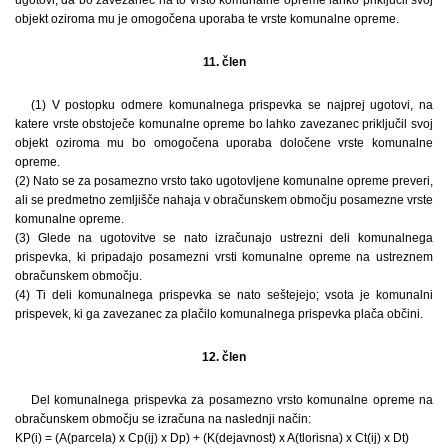
objekt oziroma mu je omogočena uporaba te vrste komunalne opreme.
11. člen
(1) V postopku odmere komunalnega prispevka se najprej ugotovi, na
katere vrste obstoječe komunalne opreme bo lahko zavezanec priključil svoj
objekt oziroma mu bo omogočena uporaba določene vrste komunalne
opreme.
(2) Nato se za posamezno vrsto tako ugotovljene komunalne opreme preveri,
ali se predmetno zemljišče nahaja v obračunskem območju posamezne vrste
komunalne opreme.
(3) Glede na ugotovitve se nato izračunajo ustrezni deli komunalnega
prispevka, ki pripadajo posamezni vrsti komunalne opreme na ustreznem
obračunskem območju.
(4) Ti deli komunalnega prispevka se nato seštejejo; vsota je komunalni
prispevek, ki ga zavezanec za plačilo komunalnega prispevka plača občini.
12. člen
Del komunalnega prispevka za posamezno vrsto komunalne opreme na
obračunskem območju se izračuna na naslednji način:
KP(i) = (A(parcela) x Cp(ij) x Dp) + (K(dejavnost) x A(tlorisna) x Ct(ij) x Dt)