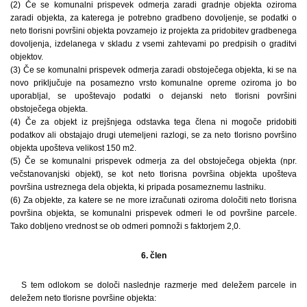
(2) Če se komunalni prispevek odmerja zaradi gradnje objekta oziroma
zaradi objekta, za katerega je potrebno gradbeno dovoljenje, se podatki o
neto tlorisni površini objekta povzamejo iz projekta za pridobitev gradbenega
dovoljenja, izdelanega v skladu z vsemi zahtevami po predpisih o graditvi
objektov.
(3) Če se komunalni prispevek odmerja zaradi obstoječega objekta, ki se na
novo priključuje na posamezno vrsto komunalne opreme oziroma jo bo
uporabljal, se upoštevajo podatki o dejanski neto tlorisni površini
obstoječega objekta.
(4) Če za objekt iz prejšnjega odstavka tega člena ni mogoče pridobiti
podatkov ali obstajajo drugi utemeljeni razlogi, se za neto tlorisno površino
objekta upošteva velikost 150 m2.
(5) Če se komunalni prispevek odmerja za del obstoječega objekta (npr.
večstanovanjski objekt), se kot neto tlorisna površina objekta upošteva
površina ustreznega dela objekta, ki pripada posameznemu lastniku.
(6) Za objekte, za katere se ne more izračunati oziroma določiti neto tlorisna
površina objekta, se komunalni prispevek odmeri le od površine parcele.
Tako dobljeno vrednost se ob odmeri pomnoži s faktorjem 2,0.
6. člen
S tem odlokom se določi naslednje razmerje med deležem parcele in
deležem neto tlorisne površine objekta: