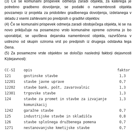
(3) Če se komunalni prispevek odmerja zaradi objekta, za katerega je
potrebno gradbeno dovoljenje, se podatki o namembnosti objekta
povzamejo iz projekta za pridobitev gradbenega dovoljenja, izdelanega v
skladu z vsemi zahtevami po predpisih o graditvi objektov.
(4) Če se komunalni prispevek odmerja zaradi obstoječega objekta, ki se na
novo priključuje na posamezno vrsto komunalne opreme oziroma jo bo
uporabljal, se upošteva dejanska namembnost objekta, razvrščena v
ustrezno od skupin oziroma vrst po predpisih iz drugega odstavka tega
člena.
(5) Za posamezne vrste objektov se določijo naslednji faktorji dejavnosti
K(dejavnost):
CC-SI    opis                                        faktor

121      gostinske stavbe                             1,3

12201    stavbe javne uprave                          0,7

12202    stavbe bank, pošt, zavarovalnic              1,3

12301    trgovske stavbe                              1,3

124      stavbe za promet in stavbe za izvajanje      1,3

         komunikacij

1242     garažne stavbe                               0,7

125      industrijske stavbe in skladišča             0,8

126      stavbe splošnega družbenega pomena           0,7

1271     nestanovanjske kmetijske stavbe              0,7