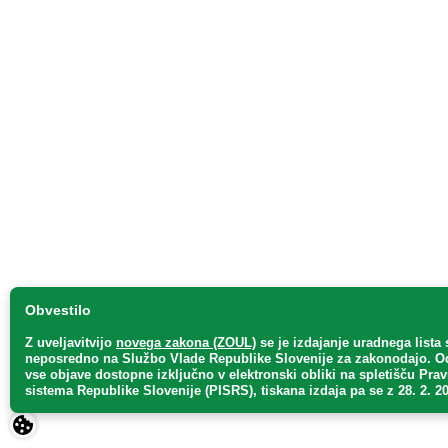
Obvestilo
Z uveljavitvijo
novega zakona (ZOUL)
se je
izdajanje uradnega lista 
neposredno
na Službo Vlade Republike Slovenije za zakonodajo
. O
vse objave dostopne izključno v elektronski obliki na spletišču Pra
sistema Republike Slovenije (PISRS), tiskana izdaja pa se z 28. 2. 20