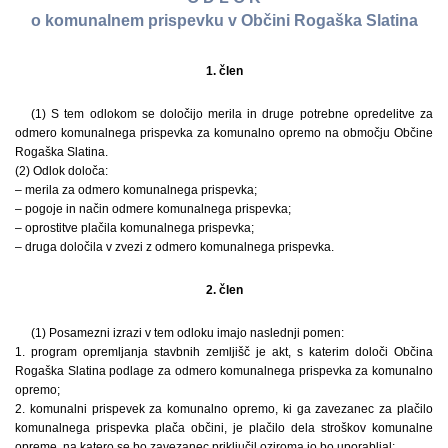
o komunalnem prispevku v Občini Rogaška Slatina
1. člen
(1) S tem odlokom se določijo merila in druge potrebne opredelitve za
odmero komunalnega prispevka za komunalno opremo na območju Občine
Rogaška Slatina.
(2) Odlok določa:
– merila za odmero komunalnega prispevka;
– pogoje in način odmere komunalnega prispevka;
– oprostitve plačila komunalnega prispevka;
– druga določila v zvezi z odmero komunalnega prispevka.
2. člen
(1) Posamezni izrazi v tem odloku imajo naslednji pomen:
1. program opremljanja stavbnih zemljišč je akt, s katerim določi Občina
Rogaška Slatina podlage za odmero komunalnega prispevka za komunalno
opremo;
2. komunalni prispevek za komunalno opremo, ki ga zavezanec za plačilo
komunalnega prispevka plača občini, je plačilo dela stroškov komunalne
opreme, na katero se bo zavezanec priključil oziroma jo bo uporabljal;