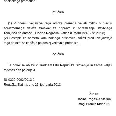
občinskega proračuna.
21. člen
(1) Z dnem uveljavitve tega odloka preneha veljati Odlok o plačilu
sorazmernega deleža stroškov za pripravo in opremljanje stavbnega
zemljišča na območju Občine Rogaška Slatina (Uradni list RS, št. 20/98).
(2) Postopki za odmero komunalnega prispevka, začeti pred uveljavitvijo
tega odloka, se končajo po doslej veljavnih predpisih.
22. člen
Ta odlok se objavi v Uradnem listu Republike Slovenije in začne veljati
trideseti dan po objavi.
Št. 0320-0002/2013-1
Rogaška Slatina, dne 27. februarja 2013
Župan
Občine Rogaška Slatina
mag. Branko Kidrič l.r.