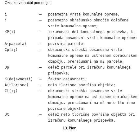
Oznake v enačbi pomenijo:
i               –   posamezna vrsta komunalne opreme;

j               –   posamezno obračunsko območje določene

                    vrste komunalne opreme;

KP(i)           –   izračunani del komunalnega prispevka, ki

                    pripada posamezni vrsti komunalne opreme;

A(parcela)      –   površina parcele;

Cp(ij)          –   obračunski stroški posamezne vrste

                    komunalne opreme na ustreznem obračunskem

                    območju, preračunani na m2 parcele;

Dp              –   delež parcele pri izračunu komunalnega

                    prispevka;

K(dejavnosti)   –   faktor dejavnosti;

A(tlorisna)     –   neto tlorisna površina objekta;

Ct(ij)          –   obračunski stroški posamezne vrste

                    komunalne opreme na ustreznem obračunskem

                    območju, preračunani na m2 neto tlorisne

                    površine objekta;

Dt              –   delež neto tlorisne površine objekta pri

                    izračunu komunalnega prispevka.
13. člen