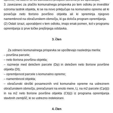
3. zavezanec za plačilo komunalnega prispevka po tem odloku je investitor
oziroma lastnik objekta, ki se na novo priključuje na komunalno opremo ali ki
povečuje neto tlorisno površino objekta ali ki spreminja njegovo
namembnost na obračunskem območju, ki ga določa program opremljanja.
(2) Ostali izrazi, uporabljeni v tem odloku, imajo enak pomen, kot v programu
opremljanja iz prve točke prejšnjega odstavka.
3. člen
Za odmero komunalnega prispevka se upoštevajo naslednja merila:
– površina parcele;
– neto tlorisna površina objekta;
– razmerje med deležem parcele (Dp) in deležem neto tlorisne površine
objekta (Dt);
– opremljenost parcele s komunalno opremo;
– namembnost objekta;
– obračunski stroški posameznih vrst komunalne opreme na ustreznem
obračunskem območju, preračunani na enoto mere, t.j. na m2 parcele (Cp(ij))
in na m2 neto tlorisne površine objekta (Ct(ij)) iz programa opremljanja
stavbnih zemljišč, ki so ustrezno indeksirani.
4. člen