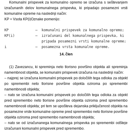
Komunalni prispevek za komunalno opremo se izračuna s seštevanjem
izračunanih delov komunalnega prispevka, ki pripadajo posamezni vrsti
komunalne opreme na naslednji način:
KP = Vsota KP(i)Oznake pomenijo:
KP             –  komunalni prispevek za komunalno opremo;

KP(i)          –  izračunani del komunalnega prispevka, ki

                  pripada posamezni vrsti komunalne opreme;

i              –  posamezna vrsta komunalne opreme.
14. člen
(1) Zavezancu, ki spreminja neto tlorisno površino objekta ali spreminja
namembnost objekta, se komunalni prispevek izračuna na naslednji način:
– najprej se izračuna komunalni prispevek po določilih tega odloka za objekt
po spremembi neto tlorisne površine objekta oziroma po spremembi
namembnosti objekta;
– nato se izračuna komunalni prispevek po določilih tega odloka za objekt
pred spremembo neto tlorisne površine objekta oziroma pred spremembo
namembnosti objekta; pri tem se upošteva dejanska priključenost objekta na
posamezne vrste komunalne opreme pred spremembo neto tlorisne površine
objekta oziroma pred spremembo namembnosti objekta;
– nato se od izračunanega komunalnega prispevka po spremembi odšteje
izračunani komunalni prispevek pred spremembo.