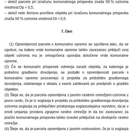
– delež parcele pri izračunu komunalnega prispevka znaša 50 % oziroma
vrednost Dp = 0,5;
– delež neto tlorisne površine objekta pri izračunu komunalnega prispevka
znaša 50 % oziroma vrednost Dt = 0,5.
7. člen
(1) Opremljenost parcele s komunalno opremo se upošteva tako, da se
ugotovi, na katere vrste komunalne opreme lahko zavezanec priključi svoj
objekt oziroma mu je omogočena uporaba določene vrste komunalne
opreme.
(2) Če se komunalni prispevek odmerja zaradi objekta, za katerega je
potrebno gradbeno dovoljenje, se podatki o opremljenosti parcele s
komunalno opremo povzamejo iz projekta za pridobitev gradbenega
dovoljenja, izdelanega v skladu z vsemi zahtevami po predpisih o graditvi
objektov.
(3) Šteje se, da je parcela opremljena z javnim cestnim omrežjem oziroma z
javno cesto, če je iz soglasja k projektu za pridobitev gradbenega dovoljenja
oziroma soglasja za priključitev pristojnega soglasodajalca razvidno, da je v
enoti urejanja prostora zgrajeno cestno omrežje in da bo zavezanec za
plačilo komunalnega prispevka lahko izvedel priključek na obstoječe cestno
omrežje.
(4) Šteje se, da je parcela opremljena z javnim vodovodom, če je iz soglasja