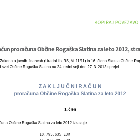
KOPIRAJ POVEZAVO
račun proračuna Občine Rogaška Slatina za leto 2012, str
Zakona o javnih financah (Uradni list RS, št. 11/11) in 16. člena Statuta Občine Rog
ki svet Občine Rogaška Slatina na 24. redni seji dne 27. 3. 2013 sprejel
Z A K L J U Č N I R A Č U N
proračuna Občine Rogaška Slatina za leto 2012
1. člen
ačuna Občine Rogaška Slatina za leto 2012 izkazuje:
                  10.795.635 EUR
