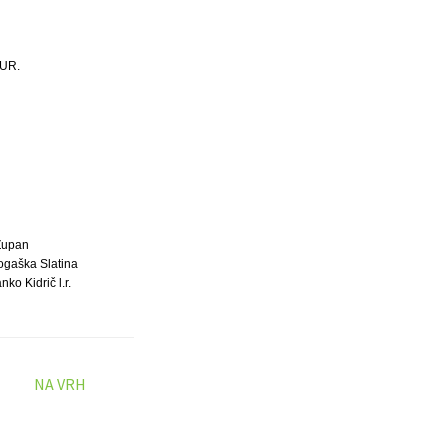
EUR.
Župan
gaška Slatina
ko Kidrič l.r.
NA VRH