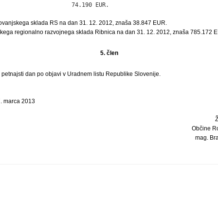
                     74.190 EUR.
ovanjskega sklada RS na dan 31. 12. 2012, znaša 38.847 EUR.
kega regionalno razvojnega sklada Ribnica na dan 31. 12. 2012, znaša 785.172 
5. člen
i petnajsti dan po objavi v Uradnem listu Republike Slovenije.
7. marca 2013
Občine Ro
mag. Bran