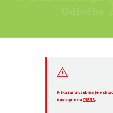
Prikazana vsebina je v skla
dostopne na
PISRS
.