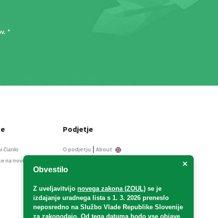
ov
. *
ce
Podjetje
|
i članki
O podjetju
About
se na novice
Kontakt
×
Obvestilo
Informacije javnega
značaja
Z uveljavitvijo
novega zakona (ZOUL)
se je
Oglaševanje
izdajanje uradnega lista s 1. 3. 2026 preneslo
Splošni pogoji
neposredno
na Službo Vlade Republike Slovenije
Izjava o varstvu osebnih
za zakonodajo
. Od tega datuma bodo vse objave