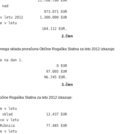
                  11.768.706 EUR

 nad

                     973.071 EUR

v letu 2012        1.300.000 EUR

e v letu

                    164.112 EUR.
2. člen
rvnega sklada proračuna Občine Rogaška Slatina za leto 2012 izkazuje:
e na dan 1.

                           0 EUR

                      97.005 EUR

                     96.745 EUR.
3. člen
bčine Rogaška Slatina za leto 2012 izkazuje:
e v letu

 sklad                12.437 EUR

ce v letu

Ribnica               77.485 EUR

e v letu
