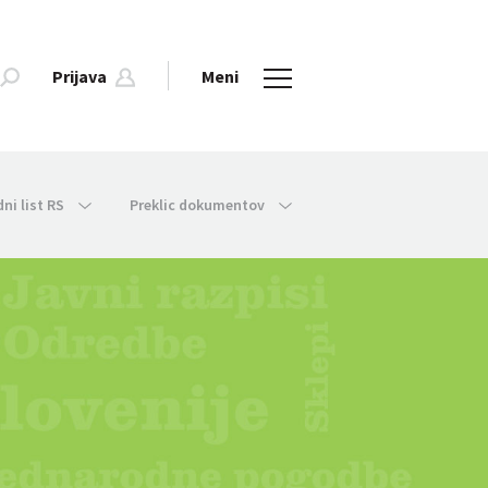
Prijava
Meni
dni list RS
Preklic dokumentov