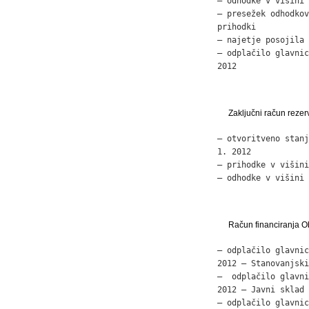
– odhodke v višini 
– presežek odhodkov
prihodki           
– najetje posojila 
– odplačilo glavnic
2012               
Zaključni račun reze
– otvoritveno stanj
1. 2012            
– prihodke v višini
– odhodke v višini 
Račun financiranja O
– odplačilo glavnic
2012 – Stanovanjski
–  odplačilo glavni
2012 – Javni sklad 
– odplačilo glavnic