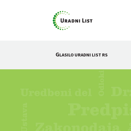
G
LASILO URADNI LIST RS