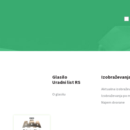
Glasilo
Izobraževanj
Uradni list RS
Aktualna izobraže
O glasilu
Izobraževanja po 
Najem dvorane