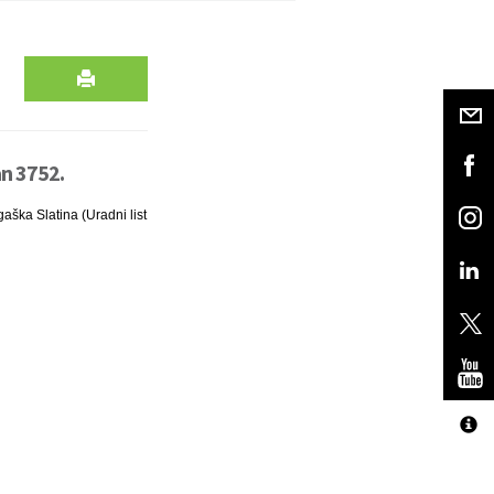
an 3752.
aška Slatina (Uradni list