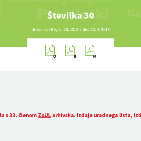
Številka 30
Uradni list RS, št. 30/2013 z dne 12. 4. 2013
du s 33. členom
ZoUL
arhivska. Izdaje uradnega lista, iz