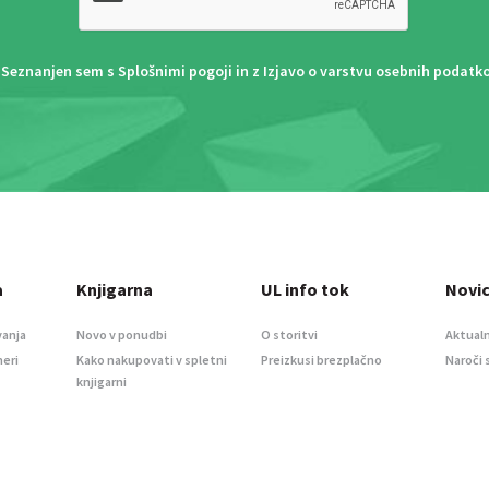
Seznanjen sem s
Splošnimi pogoji
in z
Izjavo o varstvu osebnih podatk
a
Knjigarna
UL info tok
Novi
vanja
Novo v ponudbi
O storitvi
Aktualn
meri
Kako nakupovati v spletni
Preizkusi brezplačno
Naroči 
knjigarni