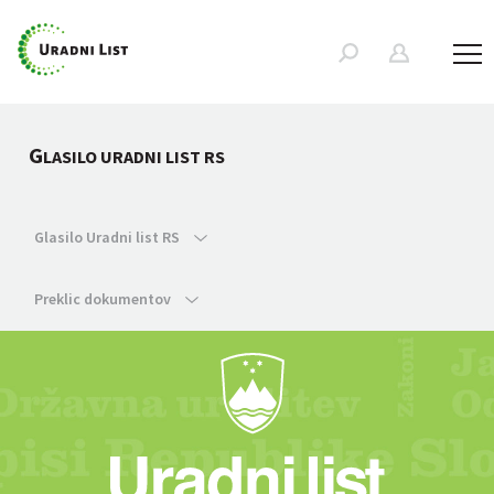
G
LASILO URADNI LIST RS
Glasilo Uradni list RS
Preklic dokumentov