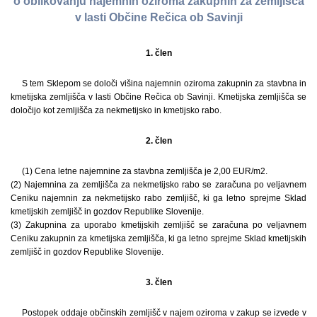
o oblikovanju najemnin oziroma zakupnin za zemljišča
v lasti Občine Rečica ob Savinji
1. člen
S tem Sklepom se določi višina najemnin oziroma zakupnin za stavbna in
kmetijska zemljišča v lasti Občine Rečica ob Savinji. Kmetijska zemljišča se
določijo kot zemljišča za nekmetijsko in kmetijsko rabo.
2. člen
(1) Cena letne najemnine za stavbna zemljišča je 2,00 EUR/m2.
(2) Najemnina za zemljišča za nekmetijsko rabo se zaračuna po veljavnem
Ceniku najemnin za nekmetijsko rabo zemljišč, ki ga letno sprejme Sklad
kmetijskih zemljišč in gozdov Republike Slovenije.
(3) Zakupnina za uporabo kmetijskih zemljišč se zaračuna po veljavnem
Ceniku zakupnin za kmetijska zemljišča, ki ga letno sprejme Sklad kmetijskih
zemljišč in gozdov Republike Slovenije.
3. člen
Postopek oddaje občinskih zemljišč v najem oziroma v zakup se izvede v