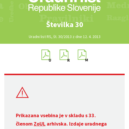
Številka 30
Uradni list RS, št. 30/2013 z dne 12. 4. 2013
Prikazana vsebina je v skladu s 33.
členom
ZoUL
arhivska. Izdaje uradnega