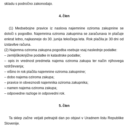
skladu s področno zakonodajo.
4. člen
(1) Medsebojne pravice iz naslova najemnine oziroma zakupnine se
določi s pogodbo. Najemnina oziroma zakupnina se zaračunava in plačuje
enkrat letno, najkasneje do 30. junija tekočega leta. Rok plačila je 30 dni od
izstavitve računa.
(2) Najemna oziroma zakupna pogodba vsebuje vsaj naslednje podatke:
– zemljiškoknjižne podatke in katastrske podatke;
– opis in vrednost predmeta najema oziroma zakupa ter način njihovega
vzdrževanja;
– višino in rok plačila najemnine oziroma zakupnine;
– dobo najema oziroma zakupa;
– pravice in obveznosti najemnika oziroma zakupnika;
– namen najema oziroma zakupa;
– odpovedne razloge in odpovedni rok.
5. člen
Ta sklep začne veljati petnajsti dan po objavi v Uradnem listu Republike
Slovenije.