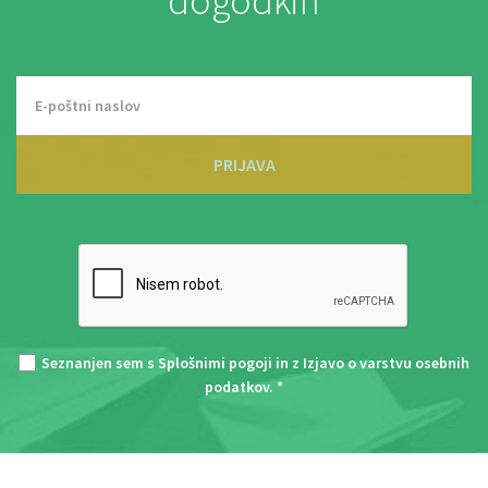
dogodkih
PRIJAVA
Seznanjen sem s
Splošnimi pogoji
in z
Izjavo o varstvu osebnih
podatkov
. *