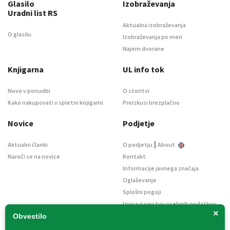
Glasilo
Izobraževanja
Uradni list RS
Aktualna izobraževanja
O glasilu
Izobraževanja po meri
Najem dvorane
Knjigarna
UL info tok
Novo v ponudbi
O storitvi
Kako nakupovati v spletni knjigarni
Preizkusi brezplačno
Novice
Podjetje
|
Aktualni članki
O podjetju
About
Naroči se na novice
Kontakt
Informacije javnega značaja
Oglaševanje
Splošni pogoji
Izjava o varstvu osebnih podatkov
×
E-dražbe
Obvestilo