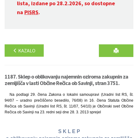
lista, izdane po 28.2.2026, so dostopne
na
PISRS
.
KAZALO
1187. Sklep o oblikovanju najemnin oziroma zakupnin za
zemljišča v lasti Občine Rečica ob Savinji, stran 3751.
Na podlagi 29. člena Zakona o lokalni samoupravi (Uradni list RS, št.
94/07 – uradno prečiščeno besedilo, 76/08) in 16. člena Statuta Občine
Rečica ob Savinji (Uradni list RS, št. 11/07, 54/10) je Občinski svet Občine
Rečica ob Savinji na 23. redni seji dne 28. 3. 2013 sprejel
S K L E P