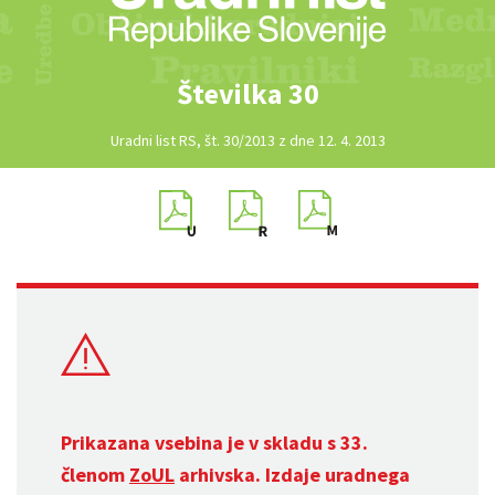
Številka 30
Uradni list RS, št. 30/2013 z dne 12. 4. 2013
Prikazana vsebina je v skladu s 33.
členom
ZoUL
arhivska. Izdaje uradnega