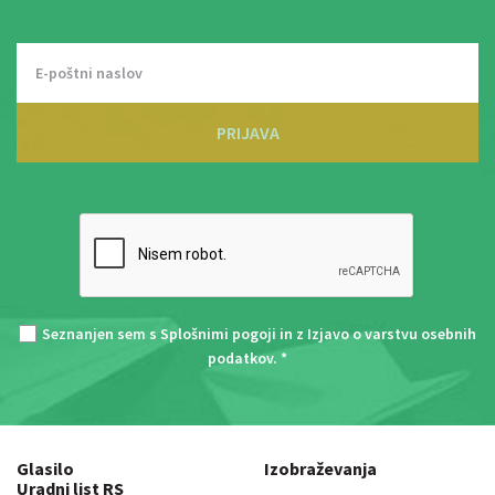
PRIJAVA
Seznanjen sem s
Splošnimi pogoji
in z
Izjavo o varstvu osebnih
podatkov
. *
Glasilo
Izobraževanja
Uradni list RS