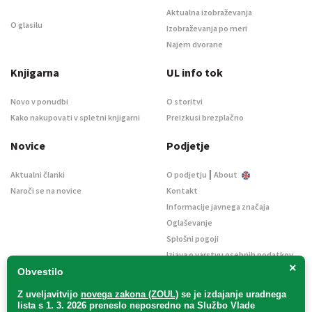
Aktualna izobraževanja
O glasilu
Izobraževanja po meri
Najem dvorane
Knjigarna
UL info tok
Novo v ponudbi
O storitvi
Kako nakupovati v spletni knjigarni
Preizkusi brezplačno
Novice
Podjetje
|
Aktualni članki
O podjetju
About
Naroči se na novice
Kontakt
Informacije javnega značaja
Oglaševanje
Splošni pogoji
Izjava o varstvu osebnih podatkov
×
E-dražbe
Obvestilo
Z uveljavitvijo
novega zakona (ZOUL)
se je
izdajanje uradnega
lista s 1. 3. 2026 preneslo
neposredno
na Službo Vlade