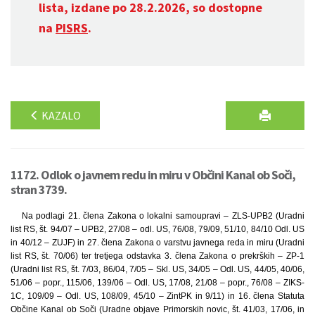
lista, izdane po 28.2.2026, so dostopne
na
PISRS
.
KAZALO
1172. Odlok o javnem redu in miru v Občini Kanal ob Soči,
stran 3739.
Na podlagi 21. člena Zakona o lokalni samoupravi – ZLS-UPB2 (Uradni
list RS, št. 94/07 – UPB2, 27/08 – odl. US, 76/08, 79/09, 51/10, 84/10 Odl. US
in 40/12 – ZUJF) in 27. člena Zakona o varstvu javnega reda in miru (Uradni
list RS, št. 70/06) ter tretjega odstavka 3. člena Zakona o prekrških – ZP-1
(Uradni list RS, št. 7/03, 86/04, 7/05 – Skl. US, 34/05 – Odl. US, 44/05, 40/06,
51/06 – popr., 115/06, 139/06 – Odl. US, 17/08, 21/08 – popr., 76/08 – ZIKS-
1C, 109/09 – Odl. US, 108/09, 45/10 – ZintPK in 9/11) in 16. člena Statuta
Občine Kanal ob Soči (Uradne objave Primorskih novic, št. 41/03, 17/06, in