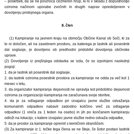
– poskrbeti, da se ne povzroča čezmeren hrup, ki ni v skladu z dopustnostjo
oziroma načinom uporabe zvočnih in drugih naprav opredeljenem v
dovoljenju pristojnega organa.
8. člen
(1) Kampiranje na javnem kraju na območju Občine Kanal ob Soči, ki za
to ni določen, ali na zasebnem prostoru, za katerega je lastnik ali posestnik
dal soglasje, je dovoljeno ob predhodni pridobitvi dovoljenja občinske
uprave.
(2) Dovoljenje iz prejšnjega odstavka se izda, če so izpolnjeni naslednji
pogoji:
1. da je lastnik ali posestnik dal soglasje,
2. da lastnik oziroma posestnik prostora za kampiranje ne odda za več kot 1
mesec v letu,
3. da organizator kampiranja dejavnosti ne opravlja kot pridobitno dejavnost
oziroma za organizacijo kampiranja ne zaračunava svoje storitve,
4. da je za odlaganje odpadkov pri izvajalcu javne službe odvažanja
komunalnih odpadkov nabavil zadostno količino vreč za odlaganje
odpadkov (1 vreča za 1 teden na osebo) in jih po končanem kampiranju
odloži na lokacijo, s katere izvajalec javne službe redno odvaža odpadke,
5. da je prostor za kampiranje opremil s kemičnim straniščem.
(3) Za kampiranje iz 1. točke tega člena se ne šteje, če šotor postavi lastnik