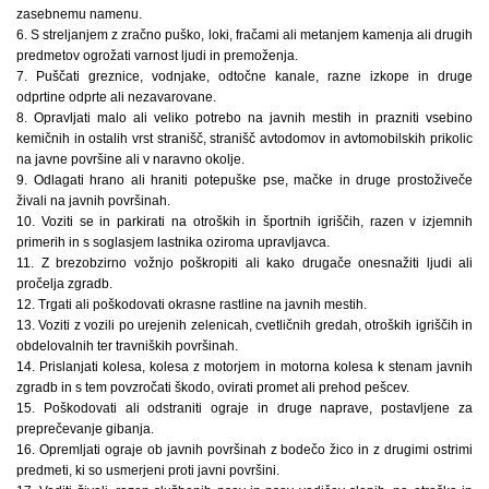
zasebnemu namenu.
6. S streljanjem z zračno puško, loki, fračami ali metanjem kamenja ali drugih
predmetov ogrožati varnost ljudi in premoženja.
7. Puščati greznice, vodnjake, odtočne kanale, razne izkope in druge
odprtine odprte ali nezavarovane.
8. Opravljati malo ali veliko potrebo na javnih mestih in prazniti vsebino
kemičnih in ostalih vrst stranišč, stranišč avtodomov in avtomobilskih prikolic
na javne površine ali v naravno okolje.
9. Odlagati hrano ali hraniti potepuške pse, mačke in druge prostoživeče
živali na javnih površinah.
10. Voziti se in parkirati na otroških in športnih igriščih, razen v izjemnih
primerih in s soglasjem lastnika oziroma upravljavca.
11. Z brezobzirno vožnjo poškropiti ali kako drugače onesnažiti ljudi ali
pročelja zgradb.
12. Trgati ali poškodovati okrasne rastline na javnih mestih.
13. Voziti z vozili po urejenih zelenicah, cvetličnih gredah, otroških igriščih in
obdelovalnih ter travniških površinah.
14. Prislanjati kolesa, kolesa z motorjem in motorna kolesa k stenam javnih
zgradb in s tem povzročati škodo, ovirati promet ali prehod pešcev.
15. Poškodovati ali odstraniti ograje in druge naprave, postavljene za
preprečevanje gibanja.
16. Opremljati ograje ob javnih površinah z bodečo žico in z drugimi ostrimi
predmeti, ki so usmerjeni proti javni površini.