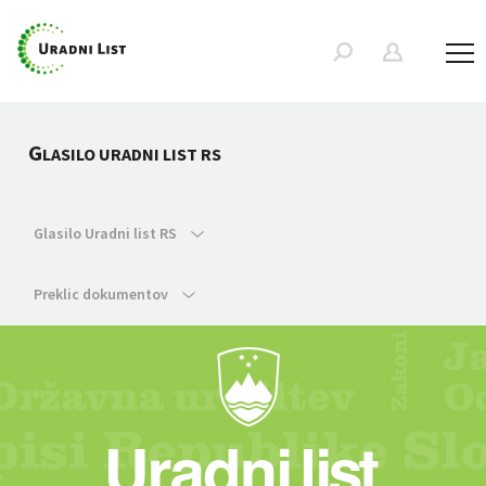
G
LASILO URADNI LIST RS
Glasilo Uradni list RS
Preklic dokumentov