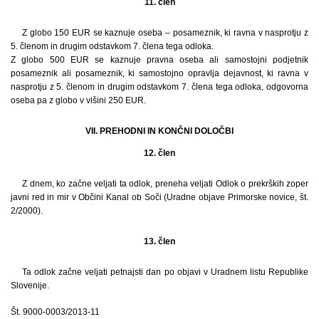
11. člen
Z globo 150 EUR se kaznuje oseba – posameznik, ki ravna v nasprotju z
5. členom in drugim odstavkom 7. člena tega odloka.
Z globo 500 EUR se kaznuje pravna oseba ali samostojni podjetnik
posameznik ali posameznik, ki samostojno opravlja dejavnost, ki ravna v
nasprotju z 5. členom in drugim odstavkom 7. člena tega odloka, odgovorna
oseba pa z globo v višini 250 EUR.
VII. PREHODNI IN KONČNI DOLOČBI
12. člen
Z dnem, ko začne veljati ta odlok, preneha veljati Odlok o prekrških zoper
javni red in mir v Občini Kanal ob Soči (Uradne objave Primorske novice, št.
2/2000).
13. člen
Ta odlok začne veljati petnajsti dan po objavi v Uradnem listu Republike
Slovenije.
Št. 9000-0003/2013-11