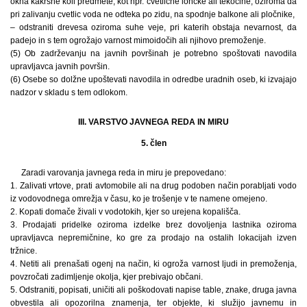
okna kakršne koli predmete, kot npr. cvetlične lončke ali tekočine, oziroma da
pri zalivanju cvetlic voda ne odteka po zidu, na spodnje balkone ali pločnike,
– odstraniti drevesa oziroma suhe veje, pri katerih obstaja nevarnost, da
padejo in s tem ogrožajo varnost mimoidočih ali njihovo premoženje.
(5) Ob zadrževanju na javnih površinah je potrebno spoštovati navodila
upravljavca javnih površin.
(6) Osebe so dolžne upoštevati navodila in odredbe uradnih oseb, ki izvajajo
nadzor v skladu s tem odlokom.
III. VARSTVO JAVNEGA REDA IN MIRU
5. člen
Zaradi varovanja javnega reda in miru je prepovedano:
1. Zalivati vrtove, prati avtomobile ali na drug podoben način porabljati vodo
iz vodovodnega omrežja v času, ko je trošenje v te namene omejeno.
2. Kopati domače živali v vodotokih, kjer so urejena kopališča.
3. Prodajati pridelke oziroma izdelke brez dovoljenja lastnika oziroma
upravljavca nepremičnine, ko gre za prodajo na ostalih lokacijah izven
tržnice.
4. Netiti ali prenašati ogenj na način, ki ogroža varnost ljudi in premoženja,
povzročati zadimljenje okolja, kjer prebivajo občani.
5. Odstraniti, popisati, uničiti ali poškodovati napise table, znake, druga javna
obvestila ali opozorilna znamenja, ter objekte, ki služijo javnemu in