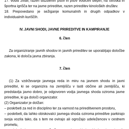
17. Voditi živali, razen službenih psov in psov vodičev slepih, na otroška in
športna igrišča ter na javne prireditve, razen prireditev kinoloških društev.
18. Prepovedano je sežiganje komunalnih in drugih odpadkov v
individualnih kuriščih.
IV. JAVNI SHODI, JAVNE PRIREDITVE IN KAMPIRANJE
6. člen
Za organiziranje javnih shodov in javnih prireditev se uporabljajo določbe
zakona, ki določa javna zbiranja.
7. člen
(1) Za vzdrževanje javnega reda in miru na javnem shodu in javni
prireditvi, ki se organizira na zemljišču v lasti občine ali zemljišču, ki
predstavlja javno dobro, je odgovoren vodja javnega shoda oziroma javne
prireditve, ki ga določi organizator.
(2) Organizator je dolžan:
– poskrbeti za red in disciplino ter za varnost na prireditvenem prostoru,
– poskrbeti, da lahko obiskovalci javnega shoda oziroma prireditve parkirajo
svoja vozila tako, da s tem ne ovirajo ali ogrožajo udeležencev v cestnem
prometu,