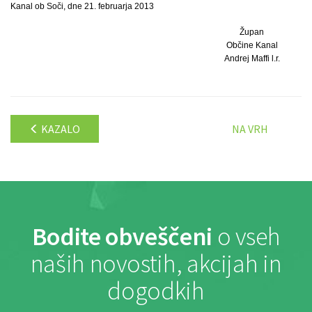
Kanal ob Soči, dne 21. februarja 2013
Župan
Občine Kanal
Andrej Maffi l.r.
KAZALO
NA VRH
Bodite obveščeni
o vseh
naših novostih, akcijah in
dogodkih