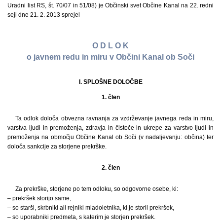
Uradni list RS, št. 70/07 in 51/08) je Občinski svet Občine Kanal na 22. redni
seji dne 21. 2. 2013 sprejel
O D L O K
o javnem redu in miru v Občini Kanal ob Soči
I. SPLOŠNE DOLOČBE
1. člen
Ta odlok določa obvezna ravnanja za vzdrževanje javnega reda in miru,
varstva ljudi in premoženja, zdravja in čistoče in ukrepe za varstvo ljudi in
premoženja na območju Občine Kanal ob Soči (v nadaljevanju: občina) ter
določa sankcije za storjene prekrške.
2. člen
Za prekrške, storjene po tem odloku, so odgovorne osebe, ki:
– prekršek storijo same,
– so starši, skrbniki ali rejniki mladoletnika, ki je storil prekršek,
– so uporabniki predmeta, s katerim je storjen prekršek.