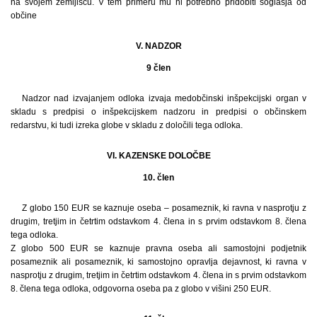
na svojem zemljišču. V tem primeru mu ni potrebno pridobiti soglasja od
občine
V. NADZOR
9 člen
Nadzor nad izvajanjem odloka izvaja medobčinski inšpekcijski organ v
skladu s predpisi o inšpekcijskem nadzoru in predpisi o občinskem
redarstvu, ki tudi izreka globe v skladu z določili tega odloka.
VI. KAZENSKE DOLOČBE
10. člen
Z globo 150 EUR se kaznuje oseba – posameznik, ki ravna v nasprotju z
drugim, tretjim in četrtim odstavkom 4. člena in s prvim odstavkom 8. člena
tega odloka.
Z globo 500 EUR se kaznuje pravna oseba ali samostojni podjetnik
posameznik ali posameznik, ki samostojno opravlja dejavnost, ki ravna v
nasprotju z drugim, tretjim in četrtim odstavkom 4. člena in s prvim odstavkom
8. člena tega odloka, odgovorna oseba pa z globo v višini 250 EUR.