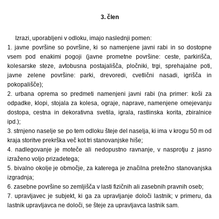
3. člen
Izrazi, uporabljeni v odloku, imajo naslednji pomen:
1. javne površine so površine, ki so namenjene javni rabi in so dostopne
vsem pod enakimi pogoji (javne prometne površine: ceste, parkirišča,
kolesarske steze, avtobusna postajališča, pločniki, trgi, sprehajalne poti,
javne zelene površine: parki, drevoredi, cvetlični nasadi, igrišča in
pokopališče);
2. urbana oprema so predmeti namenjeni javni rabi (na primer: koši za
odpadke, klopi, stojala za kolesa, ograje, naprave, namenjene omejevanju
dostopa, cestna in dekorativna svetila, igrala, rastlinska korita, zbiralnice
ipd.);
3. strnjeno naselje se po tem odloku šteje del naselja, ki ima v krogu 50 m od
kraja storitve prekrška več kot tri stanovanjske hiše;
4. nadlegovanje je moteče ali nedopustno ravnanje, v nasprotju z jasno
izraženo voljo prizadetega;
5. bivalno okolje je območje, za katerega je značilna pretežno stanovanjska
izgradnja;
6. zasebne površine so zemljišča v lasti fizičnih ali zasebnih pravnih oseb;
7. upravljavec je subjekt, ki ga za upravljanje določi lastnik; v primeru, da
lastnik upravljavca ne določi, se šteje za upravljavca lastnik sam.