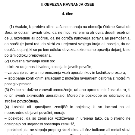
II. OBVEZNA RAVNANJA OSEB
4. člen
(1) Vsakdo, ki prebiva ali se začasno nahaja na območju Občine Kanal ob
Soči, je dolžan ravnati tako, da ne moti, vznemirja ali ovira drugih oseb pri
delu, razvedrilu ali počitku, da ne ogroža njihovega zdravja ali premoženja,
da spoštuje javni red, da skrbi za urejenost svojega kraja ali naselja, da ne
opušča dejanj, ki so po tem odloku obvezna oziroma ne opravlja dejanj, ki so
po tem odloku prepovedana.
(2) Obvezna ravnanja oseb so:
– skrb za urejenost bivalnega okolja in javnih površin,
– varovanje zdravja in premoženja vseh uporabnikov in lastnikov prostora,
– izogibanje konfliktnim situacijam z motečim ravnanjem oziroma z motečimi
posegi v prostor.
(3) Osebe so dolžne varovati premoženje, urbano opremo in infrastrukturo, ki
jo pri svojih aktivnostih uporabljajo. Morebitne poškodbe se odpravijo na
stroške povzročitelja.
(4) Lastniki ali upravljavci zemljišč in objektov, ki so locirani na ali
neposredno ob javni površini, morajo:
– poskrbeti, da so zemljišča vzdrževana in urejena tako, da bistveno ne
odstopajo od urejenosti sosednjih zemljišč,
– poskrbeti, da ne stepajo preprog skozi okna ali čez balkone ali metati skozi