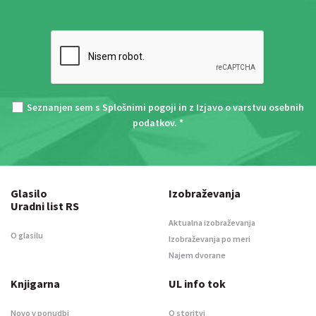
Seznanjen sem s
Splošnimi pogoji
in z
Izjavo o varstvu osebnih
podatkov
. *
Glasilo
Izobraževanja
Uradni list RS
Aktualna izobraževanja
O glasilu
Izobraževanja po meri
Najem dvorane
Knjigarna
UL info tok
Novo v ponudbi
O storitvi