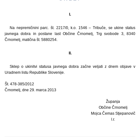
I.
Na nepremičnini parc. št. 2217/0, k.o. 1546 – Tribuče, se ukine status
javnega dobra in postane last Občine Črnomelj, Trg svobode 3, 8340
Črnomelj, matična št. 5880254.
II.
Sklep o ukinitvi statusa javnega dobra začne veljati z dnem objave v
Uradnem listu Republike Slovenije.
Št. 478-385/2012
Črnomelj, dne 29. marca 2013
Županja
Občine Črnomelj
Mojca Čemas Stjepanovič
l.r.