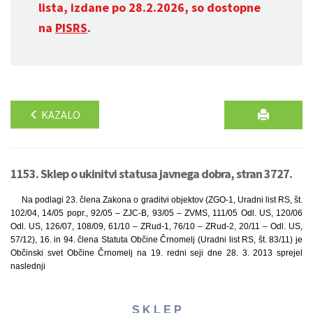
lista, izdane po 28.2.2026, so dostopne
na
PISRS
.
KAZALO
1153. Sklep o ukinitvi statusa javnega dobra, stran 3727.
Na podlagi 23. člena Zakona o graditvi objektov (ZGO-1, Uradni list RS, št.
102/04, 14/05 popr., 92/05 – ZJC-B, 93/05 – ZVMS, 111/05 Odl. US, 120/06
Odl. US, 126/07, 108/09, 61/10 – ZRud-1, 76/10 – ZRud-2, 20/11 – Odl. US,
57/12), 16. in 94. člena Statuta Občine Črnomelj (Uradni list RS, št. 83/11) je
Občinski svet Občine Črnomelj na 19. redni seji dne 28. 3. 2013 sprejel
naslednji
S K L E P