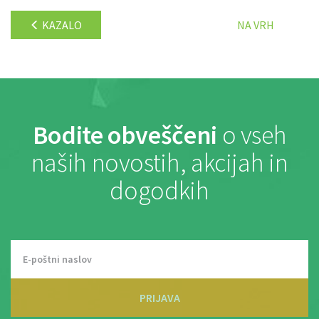
KAZALO
NA VRH
Bodite obveščeni
o vseh
naših novostih, akcijah in
dogodkih
PRIJAVA