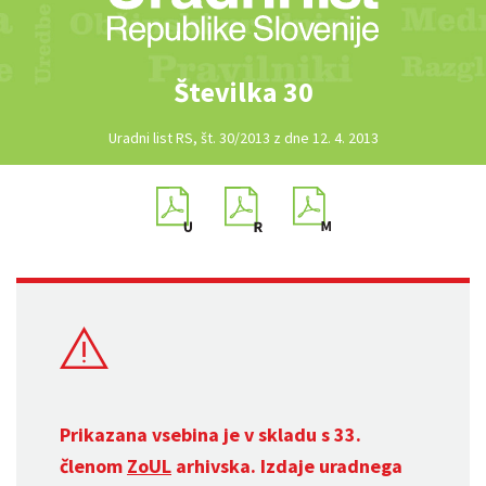
Številka 30
Uradni list RS, št. 30/2013 z dne 12. 4. 2013
Prikazana vsebina je v skladu s 33.
členom
ZoUL
arhivska. Izdaje uradnega