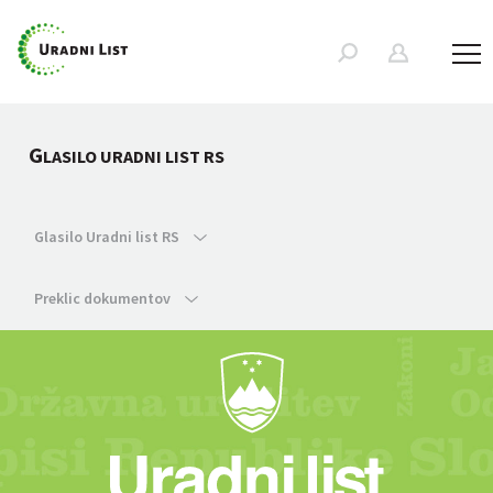
G
LASILO URADNI LIST RS
Glasilo Uradni list RS
Preklic dokumentov