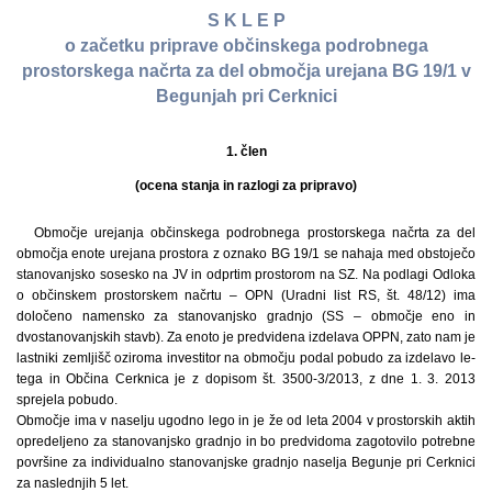
S K L E P
o začetku priprave občinskega podrobnega
prostorskega načrta za del območja urejana BG 19/1 v
Begunjah pri Cerknici
1. člen
(ocena stanja in razlogi za pripravo)
Območje urejanja občinskega podrobnega prostorskega načrta za del
območja enote urejana prostora z oznako BG 19/1 se nahaja med obstoječo
stanovanjsko sosesko na JV in odprtim prostorom na SZ. Na podlagi Odloka
o občinskem prostorskem načrtu – OPN (Uradni list RS, št. 48/12) ima
določeno namensko za stanovanjsko gradnjo (SS – območje eno in
dvostanovanjskih stavb). Za enoto je predvidena izdelava OPPN, zato nam je
lastniki zemljišč oziroma investitor na območju podal pobudo za izdelavo le-
tega in Občina Cerknica je z dopisom št. 3500-3/2013, z dne 1. 3. 2013
sprejela pobudo.
Območje ima v naselju ugodno lego in je že od leta 2004 v prostorskih aktih
opredeljeno za stanovanjsko gradnjo in bo predvidoma zagotovilo potrebne
površine za individualno stanovanjske gradnjo naselja Begunje pri Cerknici
za naslednjih 5 let.