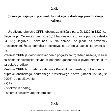
2. člen
(območje urejanja in predmet občinskega podrobnega prostorskega
načrta)
Ureditveno območje OPPN obsega zemljišča s parc. št. 1229 in 1227 k.o.
Begunje pri Cerknici in meri cca 1,08 ha, dostop je z javne poti (št. odseka
541925) Begunje – novo nas. IV. Na območju se glede na preveritev
prostorskih možnosti območja predvideva cca 10 individualnih stanovanjskih
hiš.
Predmet OPPN je določitev izvedbenih pogojev za izgradnjo naselja, in sicer
za same stanovanjske stavbe in potrebno gospodarsko javno infrastrukturo
ter ostale ureditve.
Vsebina OPPN bo izdelana skladno s Pravilnikom o vsebini, obliki in načinu
priprave občinskega podrobnega prostorskega načrta (Uradni list RS, št.
99/07), ob upoštevanju:
– OPN,
– strokovnih podlag,
– smernic nosilcev urejanja prostora.
3. člen