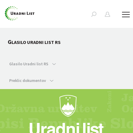
G
LASILO URADNI LIST RS
Glasilo Uradni list RS
Preklic dokumentov