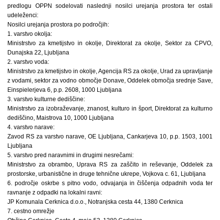
predlogu OPPN sodelovati naslednji nosilci urejanja prostora ter ostali
udeleženci:
Nosilci urejanja prostora po področjih:
1. varstvo okolja:
Ministrstvo za kmetijstvo in okolje, Direktorat za okolje, Sektor za CPVO,
Dunajska 22, Ljubljana
2. varstvo voda:
Ministrstvo za kmetijstvo in okolje, Agencija RS za okolje, Urad za upravljanje
z vodami, sektor za vodno območje Donave, Oddelek območja srednje Save,
Einspielerjeva 6, p.p. 2608, 1000 Ljubljana
3. varstvo kulturne dediščine:
Ministrstvo za izobraževanje, znanost, kulturo in šport, Direktorat za kulturno
dediščino, Maistrova 10, 1000 Ljubljana
4. varstvo narave:
Zavod RS za varstvo narave, OE Ljubljana, Cankarjeva 10, p.p. 1503, 1001
Ljubljana
5. varstvo pred naravnimi in drugimi nesrečami:
Ministrstvo za obrambo, Uprava RS za zaščito in reševanje, Oddelek za
prostorske, urbanistične in druge tehnične ukrepe, Vojkova c. 61, Ljubljana
6. področje oskrbe s pitno vodo, odvajanja in čiščenja odpadnih voda ter
ravnanje z odpadki na lokalni ravni:
JP Komunala Cerknica d.o.o., Notranjska cesta 44, 1380 Cerknica
7. cestno omrežje