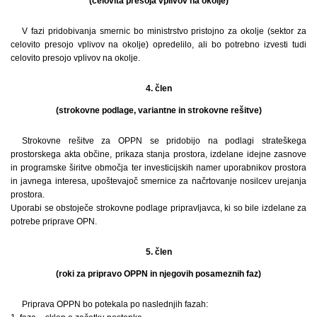
(celovita presoja vplivov na okolje)
V fazi pridobivanja smernic bo ministrstvo pristojno za okolje (sektor za
celovito presojo vplivov na okolje) opredelilo, ali bo potrebno izvesti tudi
celovito presojo vplivov na okolje.
4. člen
(strokovne podlage, variantne in strokovne rešitve)
Strokovne rešitve za OPPN se pridobijo na podlagi strateškega
prostorskega akta občine, prikaza stanja prostora, izdelane idejne zasnove
in programske širitve območja ter investicijskih namer uporabnikov prostora
in javnega interesa, upoštevajoč smernice za načrtovanje nosilcev urejanja
prostora.
Uporabi se obstoječe strokovne podlage pripravljavca, ki so bile izdelane za
potrebe priprave OPN.
5. člen
(roki za pripravo OPPN in njegovih posameznih faz)
Priprava OPPN bo potekala po naslednjih fazah: