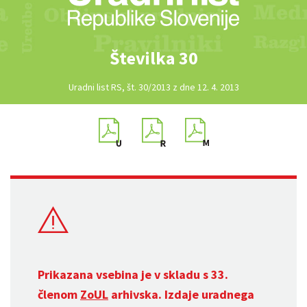
Številka 30
Uradni list RS, št. 30/2013 z dne 12. 4. 2013
Prikazana vsebina je v skladu s 33.
členom
ZoUL
arhivska. Izdaje uradnega