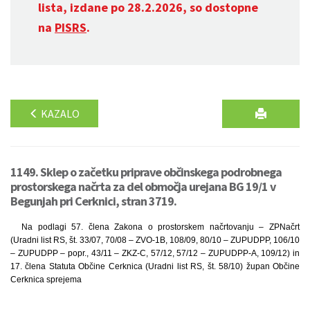
lista, izdane po 28.2.2026, so dostopne
na
PISRS
.
KAZALO
1149. Sklep o začetku priprave občinskega podrobnega
prostorskega načrta za del območja urejana BG 19/1 v
Begunjah pri Cerknici, stran 3719.
Na podlagi 57. člena Zakona o prostorskem načrtovanju – ZPNačrt
(Uradni list RS, št. 33/07, 70/08 – ZVO-1B, 108/09, 80/10 – ZUPUDPP, 106/10
– ZUPUDPP – popr., 43/11 – ZKZ-C, 57/12, 57/12 – ZUPUDPP-A, 109/12) in
17. člena Statuta Občine Cerknica (Uradni list RS, št. 58/10) župan Občine
Cerknica sprejema