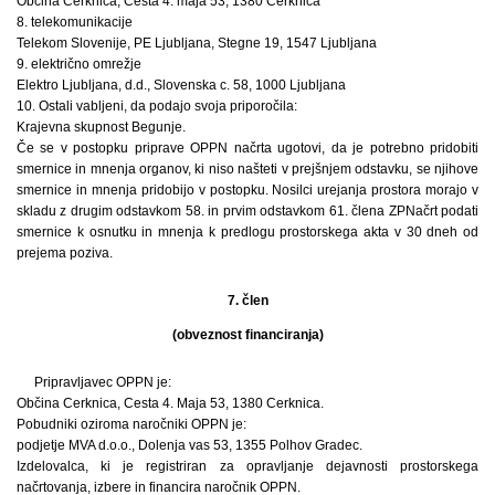
Občina Cerknica, Cesta 4. maja 53, 1380 Cerknica
8. telekomunikacije
Telekom Slovenije, PE Ljubljana, Stegne 19, 1547 Ljubljana
9. električno omrežje
Elektro Ljubljana, d.d., Slovenska c. 58, 1000 Ljubljana
10. Ostali vabljeni, da podajo svoja priporočila:
Krajevna skupnost Begunje.
Če se v postopku priprave OPPN načrta ugotovi, da je potrebno pridobiti
smernice in mnenja organov, ki niso našteti v prejšnjem odstavku, se njihove
smernice in mnenja pridobijo v postopku. Nosilci urejanja prostora morajo v
skladu z drugim odstavkom 58. in prvim odstavkom 61. člena ZPNačrt podati
smernice k osnutku in mnenja k predlogu prostorskega akta v 30 dneh od
prejema poziva.
7. člen
(obveznost financiranja)
Pripravljavec OPPN je:
Občina Cerknica, Cesta 4. Maja 53, 1380 Cerknica.
Pobudniki oziroma naročniki OPPN je:
podjetje MVA d.o.o., Dolenja vas 53, 1355 Polhov Gradec.
Izdelovalca, ki je registriran za opravljanje dejavnosti prostorskega
načrtovanja, izbere in financira naročnik OPPN.