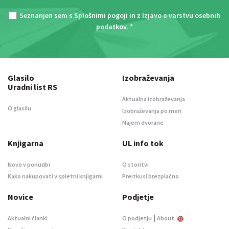
Seznanjen sem s
Splošnimi pogoji
in z
Izjavo o varstvu osebnih
podatkov
. *
Glasilo
Izobraževanja
Uradni list RS
Aktualna izobraževanja
O glasilu
Izobraževanja po meri
Najem dvorane
Knjigarna
UL info tok
Novo v ponudbi
O storitvi
Kako nakupovati v spletni knjigarni
Preizkusi brezplačno
Novice
Podjetje
|
Aktualni članki
O podjetju
About