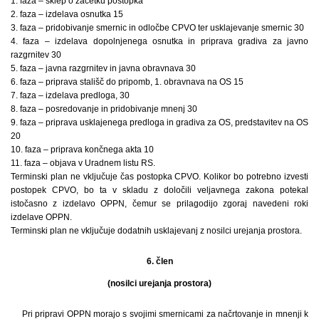
1. faza – sklep o začetku postopka
2. faza – izdelava osnutka 15
3. faza – pridobivanje smernic in odločbe CPVO ter usklajevanje smernic 30
4. faza – izdelava dopolnjenega osnutka in priprava gradiva za javno
razgrnitev 30
5. faza – javna razgrnitev in javna obravnava 30
6. faza – priprava stališč do pripomb, 1. obravnava na OS 15
7. faza – izdelava predloga, 30
8. faza – posredovanje in pridobivanje mnenj 30
9. faza – priprava usklajenega predloga in gradiva za OS, predstavitev na OS
20
10. faza – priprava končnega akta 10
11. faza – objava v Uradnem listu RS.
Terminski plan ne vključuje čas postopka CPVO. Kolikor bo potrebno izvesti
postopek CPVO, bo ta v skladu z določili veljavnega zakona potekal
istočasno z izdelavo OPPN, čemur se prilagodijo zgoraj navedeni roki
izdelave OPPN.
Terminski plan ne vključuje dodatnih usklajevanj z nosilci urejanja prostora.
6. člen
(nosilci urejanja prostora)
Pri pripravi OPPN morajo s svojimi smernicami za načrtovanje in mnenji k