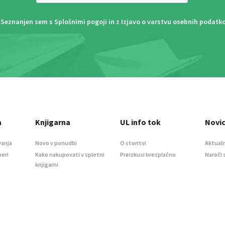
Seznanjen sem s
Splošnimi pogoji
in z
Izjavo o varstvu osebnih podatk
a
Knjigarna
UL info tok
Novi
vanja
Novo v ponudbi
O storitvi
Aktualn
meri
Kako nakupovati v spletni
Preizkusi brezplačno
Naroči 
knjigarni