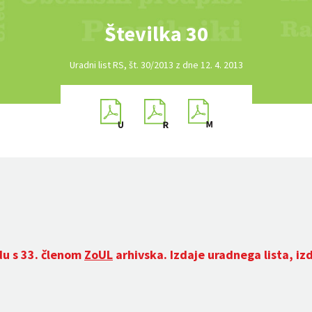
Številka 30
Uradni list RS, št. 30/2013 z dne 12. 4. 2013
du s 33. členom
ZoUL
arhivska. Izdaje uradnega lista, iz