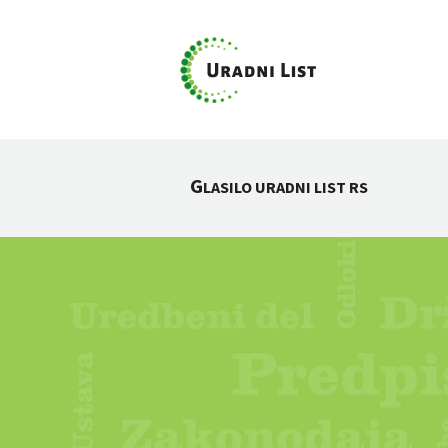
G
LASILO URADNI LIST RS