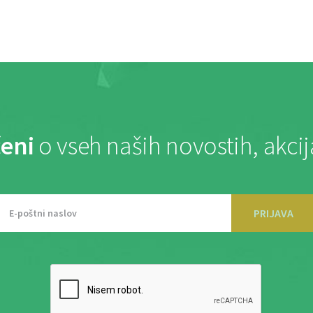
eni
o vseh naših novostih, akci
PRIJAVA