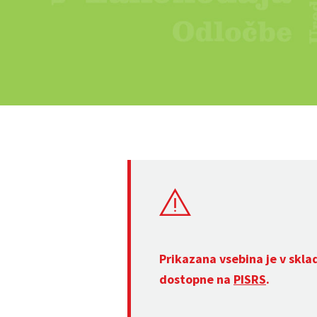
Prikazana vsebina je v skla
dostopne na
PISRS
.