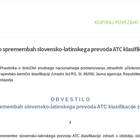
KOPIRAJ POVEZAVO
o spremembah slovensko-latinskega prevoda ATC klasifika
Pravilnika o določitvi enotnega nacionalnega poimenovanja zdravilnih učinkovi
apevtsko-kemični klasifikaciji (Uradni list RS, št. 86/08) Javna agencija Republike
objavlja
O B V E S T I L O
emembah slovensko-latinskega prevoda ATC klasifikacije z
I
premembe slovensko-latinskega prevoda ATC klasifikacije zdravil v obdobju od