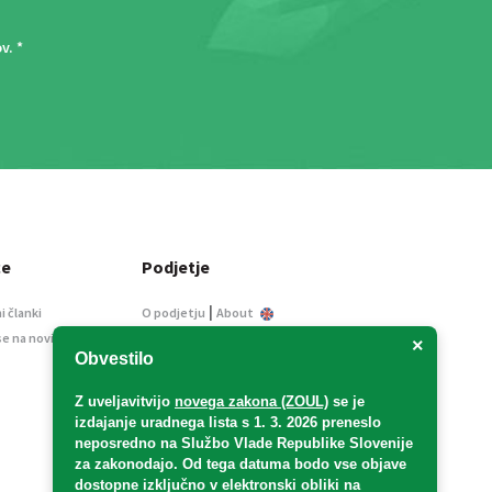
ov
. *
ce
Podjetje
|
i članki
O podjetju
About
se na novice
Kontakt
×
Obvestilo
Informacije javnega
značaja
Z uveljavitvijo
novega zakona (ZOUL)
se je
Oglaševanje
izdajanje uradnega lista s 1. 3. 2026 preneslo
Splošni pogoji
neposredno
na Službo Vlade Republike Slovenije
Izjava o varstvu osebnih
za zakonodajo
. Od tega datuma bodo vse objave
podatkov
dostopne izključno v elektronski obliki na