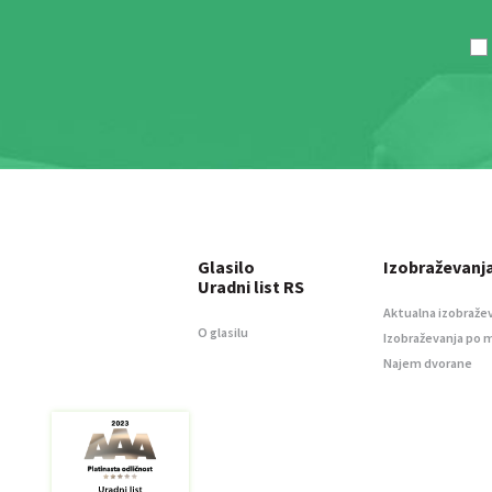
Glasilo
Izobraževanj
Uradni list RS
Aktualna izobraže
O glasilu
Izobraževanja po 
Najem dvorane