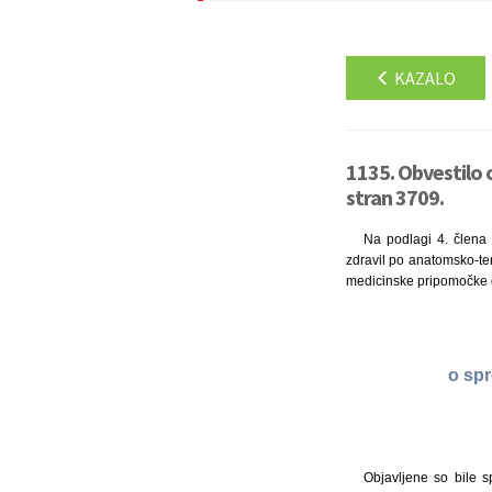
KAZALO
1135. Obvestilo 
stran 3709.
Na podlagi 4. člena 
zdravil po anatomsko-ter
medicinske pripomočke 
o spr
Objavljene so bile s