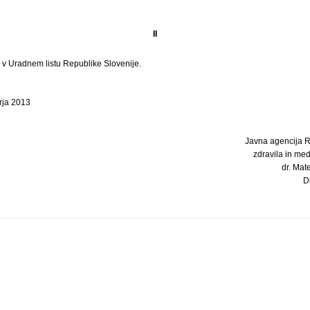
II
i v Uradnem listu Republike Slovenije.
rja 2013
Javna agencija R
zdravila in me
dr. Mate
D