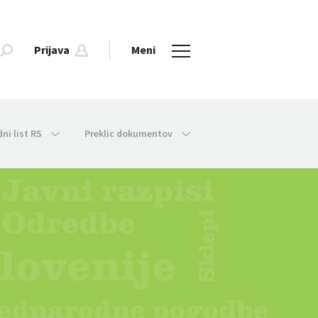
Prijava
Meni
dni list RS
Preklic dokumentov