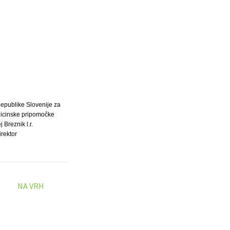
epublike Slovenije za
dicinske pripomočke
j Breznik l.r.
irektor
NA VRH