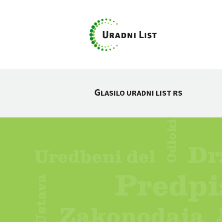
G
LASILO URADNI LIST RS