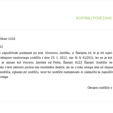
KOPIRAJ POVEZAVO
 Stran 1318
/12
e zapuščinski postopek po pok. Vincencu Jamšku, iz Štanjela 24, ki je bil rojen 
sklepom naslovnega sodišča z dne 23. 1. 2012, opr. št. N 41/2011, ter se je kot d
gi je vpisan kot Vincenc Jamšek od Petra, Štanjel, 6222 Štanjel. Sodišče n
ato s tem oklicem poziva vse morebitne dediče, da se v roku enega leta od objave
sodišča, zglasijo pri sodišču, sicer bo sodišče nadaljevalo in zaključilo ta zapušč
polaga.
Okrajno sodišče v