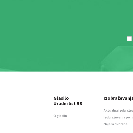
Glasilo
Izobraževanj
Uradni list RS
Aktualna izobraže
O glasilu
Izobraževanja po 
Najem dvorane