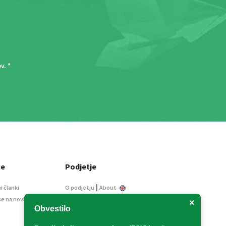
ov
. *
ce
Podjetje
|
i članki
O podjetju
About
se na novice
Kontakt
×
Obvestilo
Informacije javnega
značaja