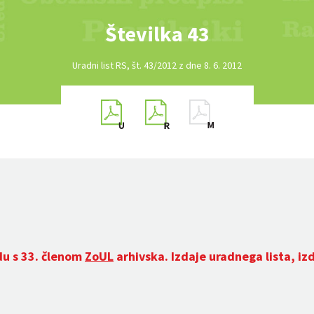
Številka 43
Uradni list RS, št. 43/2012 z dne 8. 6. 2012
du s 33. členom
ZoUL
arhivska. Izdaje uradnega lista, iz