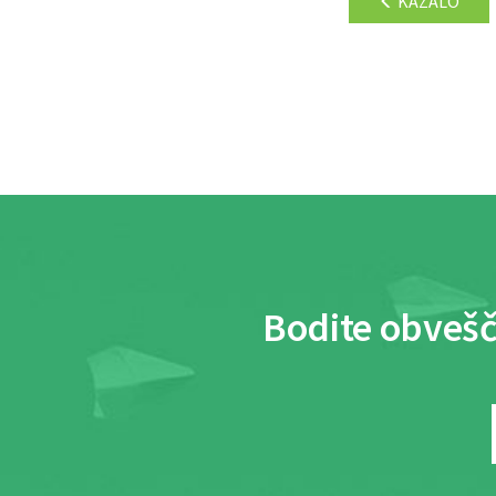
KAZALO
Bodite obvešč