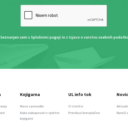
Seznanjen sem s
Splošnimi pogoji
in z
Izjavo o varstvu osebnih podatk
a
Knjigarna
UL info tok
Novi
vanja
Novo v ponudbi
O storitvi
Aktualn
meri
Kako nakupovati v spletni
Preizkusi brezplačno
Naroči 
knjigarni