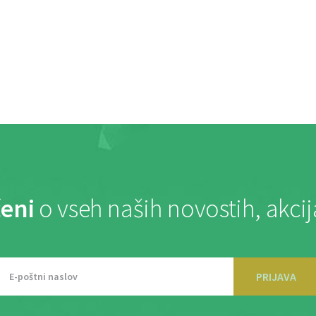
eni
o vseh naših novostih, akci
PRIJAVA