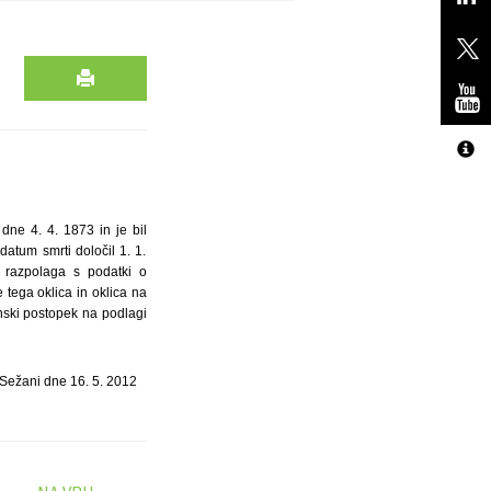
dne 4. 4. 1873 in je bil
atum smrti določil 1. 1.
e razpolaga s podatki o
 tega oklica in oklica na
inski postopek na podlagi
 Sežani dne 16. 5. 2012