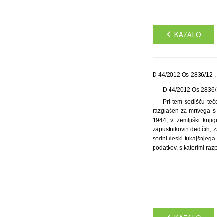
KAZALO
D 44/2012 Os-2836/12 ,
D 44/2012 Os-2836
Pri tem sodišču teč
razglašen za mrtvega s 
1944, v zemljiški knji
zapustnikovih dedičih, z
sodni deski tukajšnjega 
podatkov, s katerimi raz