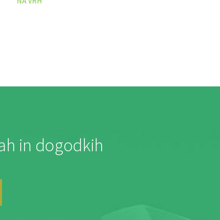
NA VRH
jah in dogodkih