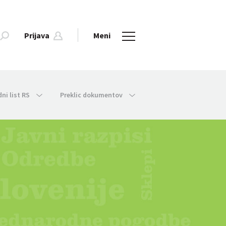
Prijava
Meni
dni list RS
Preklic dokumentov