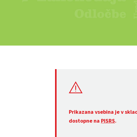
Prikazana vsebina je v skla
dostopne na
PISRS
.