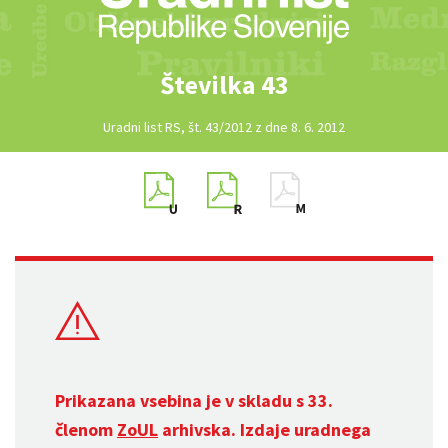
Številka 43
Uradni list RS, št. 43/2012 z dne 8. 6. 2012
Prikazana vsebina je v skladu s 33.
členom
ZoUL
arhivska. Izdaje uradnega