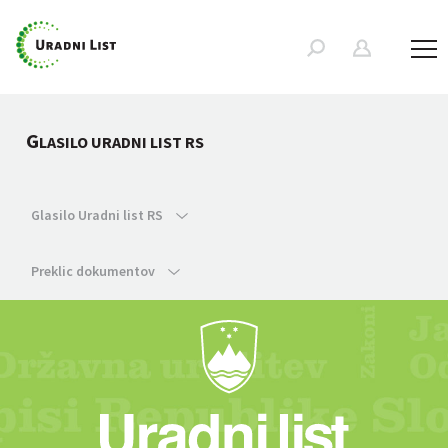
G
LASILO URADNI LIST RS
Glasilo Uradni list RS
Preklic dokumentov