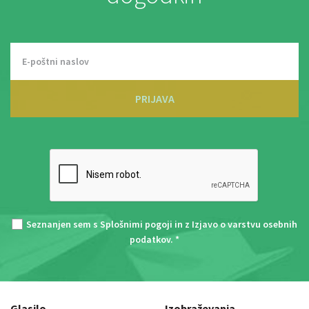
PRIJAVA
Seznanjen sem s
Splošnimi pogoji
in z
Izjavo o varstvu osebnih
podatkov
. *
Glasilo
Izobraževanja