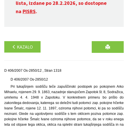
lista, izdane po 28.2.2026, so dostopne
na
PISRS
.
KAZALO
D 406/2007 Os-2850/12 , Stran 1318
D 406/2007 Os-2850/12
Pri tukajšnjem sodišču teče zapuščinski postopek po pokojnem Arko
Mihaelu, rojenem 29. 9. 1863, nazadnje stanujočem Zapotok št. 8, Sodražica,
umrlemu 4. 4. 1948 v Zapotoku. V konkretnem primeru bo prišlo do
zakonitega dedovanja, katerega so deležni tudi potomci zap. pokojne hčerke
Ivane Šmalc, rojene 12. 11. 1897, oziroma njihovi potomci, ki pa so sodišču
neznani. Glede na ugotovljeno sodišče s tem oklicem poziva potomce zap.
pokojne hčerke Šmalc Ivane oziroma njihove potomce, da se v roku enega
leta od objave tega oklica, oklica na spletni strani tukajšnjega sodišča in na