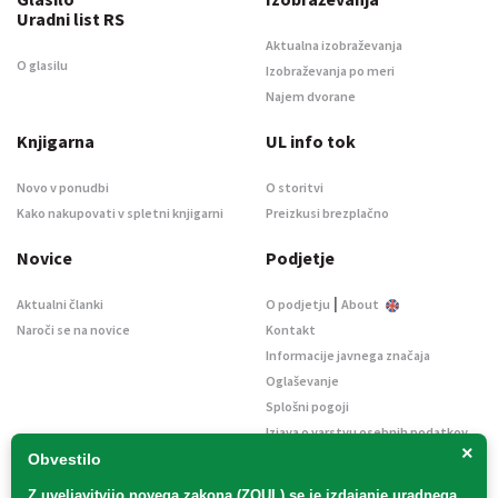
Uradni list RS
Aktualna izobraževanja
O glasilu
Izobraževanja po meri
Najem dvorane
Knjigarna
UL info tok
Novo v ponudbi
O storitvi
Kako nakupovati v spletni knjigarni
Preizkusi brezplačno
Novice
Podjetje
|
Aktualni članki
O podjetju
About
Naroči se na novice
Kontakt
Informacije javnega značaja
Oglaševanje
Splošni pogoji
Izjava o varstvu osebnih podatkov
×
E-dražbe
Obvestilo
Z uveljavitvijo
novega zakona (ZOUL)
se je
izdajanje uradnega