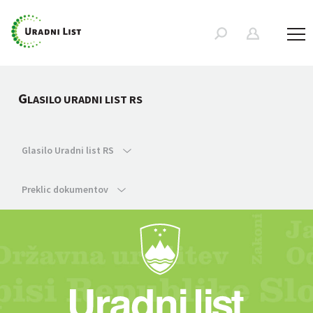
G
LASILO URADNI LIST RS
Glasilo Uradni list RS
Preklic dokumentov