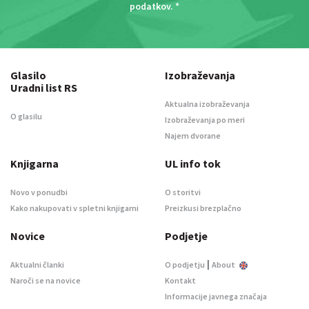
podatkov
. *
Glasilo
Izobraževanja
Uradni list RS
Aktualna izobraževanja
O glasilu
Izobraževanja po meri
Najem dvorane
Knjigarna
UL info tok
Novo v ponudbi
O storitvi
Kako nakupovati v spletni knjigarni
Preizkusi brezplačno
Novice
Podjetje
|
Aktualni članki
O podjetju
About
Naroči se na novice
Kontakt
Informacije javnega značaja