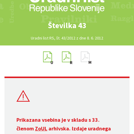
Številka 43
Uradni list RS, št. 43/2012 z dne 8. 6. 2012
Prikazana vsebina je v skladu s 33.
členom
ZoUL
arhivska. Izdaje uradnega