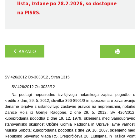
lista, izdane po 28.2.2026, so dostopne
na
PISRS
.
KAZALO
SV 426/2012 Ob-3033/12 , Stran 1315
SV 426/2012 Ob-3033/12
Na podlagi neposredno izvršljivega notarskega zapisa pogodbe o
kreditu z dne, 29. 5. 2012, številko 396-8901/0 in sporazuma o zavarovanju
denarne terjatve z ustanovitvijo zastavne pravice na nepremičnini, notarke
Danice Hojs iz Gornje Radgone, z dne 29. 5. 2012, SV 426/2012,
kupoprodajna pogodba z dne 19. 12. 1979, sklenjena med Samoupravno
stanovanjsko skupnost Občine Gornja Radgona in Uprave javne varnosti
Murska Sobota; kupoprodajna pogodba z dne 29. 10. 2007, sklenjeno med
Republiko Slovenijo Vlada RS, Gregorčičeva 20, Ljubljana, in Rašica Point