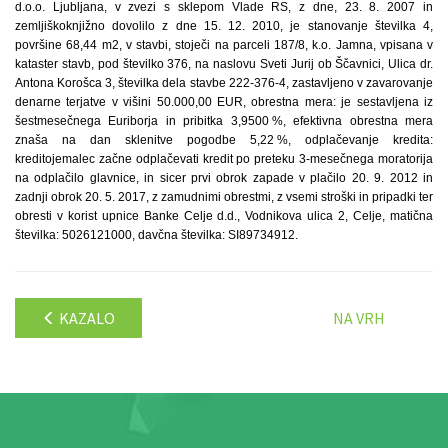
d.o.o. Ljubljana, v zvezi s sklepom Vlade RS, z dne, 23. 8. 2007 in
zemljiškoknjižno dovolilo z dne 15. 12. 2010, je stanovanje številka 4,
površine 68,44 m2, v stavbi, stoječi na parceli 187/8, k.o. Jamna, vpisana v
kataster stavb, pod številko 376, na naslovu Sveti Jurij ob Ščavnici, Ulica dr.
Antona Korošca 3, številka dela stavbe 222-376-4, zastavljeno v zavarovanje
denarne terjatve v višini 50.000,00 EUR, obrestna mera: je sestavljena iz
šestmesečnega Euriborja in pribitka 3,9500 %, efektivna obrestna mera
znaša na dan sklenitve pogodbe 5,22 %, odplačevanje kredita:
kreditojemalec začne odplačevati kredit po preteku 3-mesečnega moratorija
na odplačilo glavnice, in sicer prvi obrok zapade v plačilo 20. 9. 2012 in
zadnji obrok 20. 5. 2017, z zamudnimi obrestmi, z vsemi stroški in pripadki ter
obresti v korist upnice Banke Celje d.d., Vodnikova ulica 2, Celje, matična
številka: 5026121000, davčna številka: SI89734912.
KAZALO
NA VRH