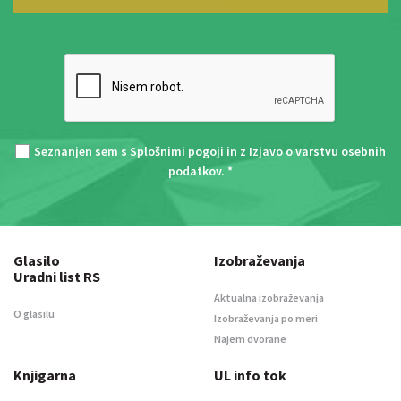
Seznanjen sem s
Splošnimi pogoji
in z
Izjavo o varstvu osebnih
podatkov
. *
Glasilo
Izobraževanja
Uradni list RS
Aktualna izobraževanja
O glasilu
Izobraževanja po meri
Najem dvorane
Knjigarna
UL info tok