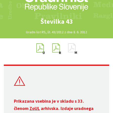
Številka 43
Uradni list RS, št. 43/2012 z dne 8. 6. 2012
Prikazana vsebina je v skladu s 33.
členom
ZoUL
arhivska. Izdaje uradnega