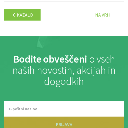
KAZALO
NA VRH
Bodite obveščeni
o vseh
naših novostih, akcijah in
dogodkih
PRIJAVA