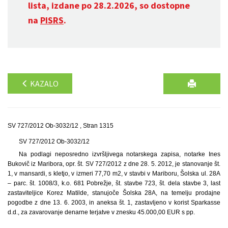
lista, izdane po 28.2.2026, so dostopne
na
PISRS
.
KAZALO
SV 727/2012 Ob-3032/12 , Stran 1315
SV 727/2012 Ob-3032/12
Na podlagi neposredno izvršljivega notarskega zapisa, notarke Ines
Bukovič iz Maribora, opr. št. SV 727/2012 z dne 28. 5. 2012, je stanovanje št.
1, v mansardi, s kletjo, v izmeri 77,70 m2, v stavbi v Mariboru, Šolska ul. 28A
– parc. št. 1008/3, k.o. 681 Pobrežje, št. stavbe 723, št. dela stavbe 3, last
zastaviteljice Korez Matilde, stanujoče Šolska 28A, na temelju prodajne
pogodbe z dne 13. 6. 2003, in aneksa št. 1, zastavljeno v korist Sparkasse
d.d., za zavarovanje denarne terjatve v znesku 45.000,00 EUR s pp.