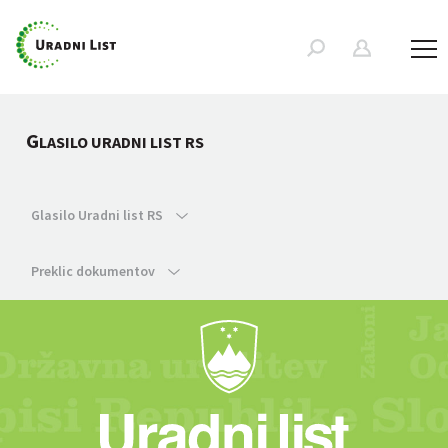
G
LASILO URADNI LIST RS
Glasilo Uradni list RS
Preklic dokumentov