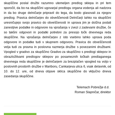
skupščine poslal družbi razumno utemeljen predlog sklepa in pri tem
sporočil, da bo na skupščini ugovarjal predlogu organa vodenja ali nadzora
in da bo druge delničarje pripravil do tega, da bodo glasovali za njegov
predlog. Pravica delničarjev do obveščenosti Delničarji lahko na skupščini
uresničujejo svojo pravico do obveščenosti in uprava jim je dolžna podati
zanesljive podatke in odgovore na vprašanja v zvezi z zadevami družbe, če
so takšni odgovori in podatki potrebni za presojo točk dnevnega reda
skupščine. Na vprašanja delničarjev z isto vsebino lahko uprava poda
odgovore in podatke tudi v skupnem odgovoru. Pravica do obveščenosti
velja tudi za pravna in poslovna razmerja družbe s povezanimi družbami.
Vpogled v gradivo za skupščino Gradivo za skupščino s predlogi sklepov in
obrazložitvami predlogov sklepov po posameznih točkah predlaganega
dnevnega reda skupščine je delničarjem za brezplačen vpogled na voljo v
poslovnih prostorih družbe v Mariboru, Cankarjeva ulica 6, vsak delavnik, od
10. do 12. ure, od dneva objave sklica skupščine do vključno dneva
zasedanja skupščine.
Telemach Pobrežje d.d.
Roman Slapničar, direktor