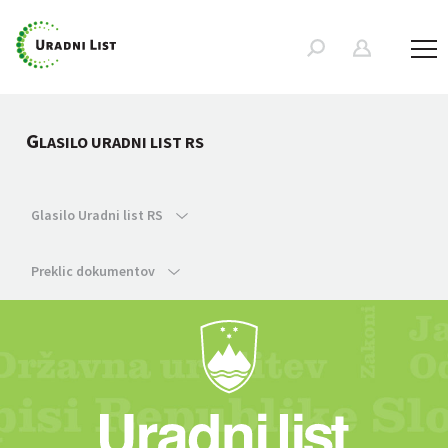
G
LASILO URADNI LIST RS
Glasilo Uradni list RS
Preklic dokumentov