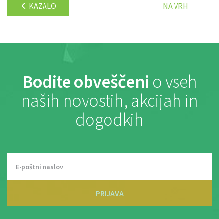
KAZALO
NA VRH
Bodite obveščeni
o vseh
naših novostih, akcijah in
dogodkih
PRIJAVA