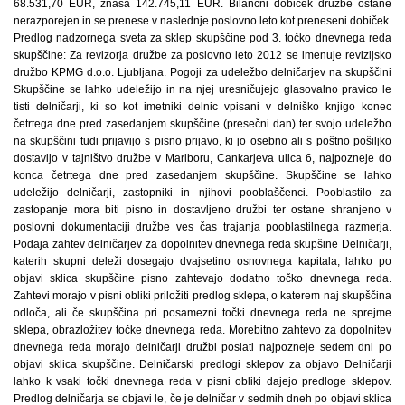
68.531,70 EUR, znaša 142.745,11 EUR. Bilančni dobiček družbe ostane
nerazporejen in se prenese v naslednje poslovno leto kot preneseni dobiček.
Predlog nadzornega sveta za sklep skupščine pod 3. točko dnevnega reda
skupščine: Za revizorja družbe za poslovno leto 2012 se imenuje revizijsko
družbo KPMG d.o.o. Ljubljana. Pogoji za udeležbo delničarjev na skupščini
Skupščine se lahko udeležijo in na njej uresničujejo glasovalno pravico le
tisti delničarji, ki so kot imetniki delnic vpisani v delniško knjigo konec
četrtega dne pred zasedanjem skupščine (presečni dan) ter svojo udeležbo
na skupščini tudi prijavijo s pisno prijavo, ki jo osebno ali s poštno pošiljko
dostavijo v tajništvo družbe v Mariboru, Cankarjeva ulica 6, najpozneje do
konca četrtega dne pred zasedanjem skupščine. Skupščine se lahko
udeležijo delničarji, zastopniki in njihovi pooblaščenci. Pooblastilo za
zastopanje mora biti pisno in dostavljeno družbi ter ostane shranjeno v
poslovni dokumentaciji družbe ves čas trajanja pooblastilnega razmerja.
Podaja zahtev delničarjev za dopolnitev dnevnega reda skupšine Delničarji,
katerih skupni deleži dosegajo dvajsetino osnovnega kapitala, lahko po
objavi sklica skupščine pisno zahtevajo dodatno točko dnevnega reda.
Zahtevi morajo v pisni obliki priložiti predlog sklepa, o katerem naj skupščina
odloča, ali če skupščina pri posamezni točki dnevnega reda ne sprejme
sklepa, obrazložitev točke dnevnega reda. Morebitno zahtevo za dopolnitev
dnevnega reda morajo delničarji družbi poslati najpozneje sedem dni po
objavi sklica skupščine. Delničarski predlogi sklepov za objavo Delničarji
lahko k vsaki točki dnevnega reda v pisni obliki dajejo predloge sklepov.
Predlog delničarja se objavi le, če je delničar v sedmih dneh po objavi sklica