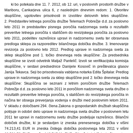
ki bo potekala dne 11. 7. 2012, ob 12. uri, v poslovnih prostorih družbe v
Mariboru, Cankarjeva ulica 6, z naslednjim dnevnim redom: 1. Otvoritev
skupščine, ugotovitev prisotnosti in izvolitev delovnih teles skupščine.
2. Predstavitev letnega poročila družbe Telemach Pobrežje d.d. za poslovno
leto 2011 in predstavitev pisnega poročila nadzornega sveta o rezultatih
preveritve letnega poročila s stališčem do revizijskega poročila za poslovno
leto 2011, podelitev razrešnice upravi in nadzornemu svetu ter obravnava
predloga sklepa za razporeditev bilančnega dobička družbe. 3. Imenovanje
revizorja za poslovno leto 2012. Predlog uprave in nadzornega sveta za
sklep skupščine pod 1. točko dnevnega reda skupščine: Za predsednika
skupščine se izvoli odvetnik Matjaž Pantelič. Izvoli se verifikacijska komisija
skupščine, v sestavi predsednice Danijele Kosovič in preštevalca glasov
Janija Tekavca. Seji bo prisostvovala vabljena notarka Edita Špitalar. Predlog
uprave in nadzornega sveta za sklep skupščine pod 2. točko dnevnega reda
skupščine: Skupščina se seznani z letnim poročilom družbe Telemach
Pobrežje d.d. za poslovno leto 2011 in poročilom nadzornega sveta družbe o
rezultatih preveritve letnega poročila, s stališčem do revizijskega poročila in
načina ter obsega preverjanja vodenja v družbi med poslovnim letom 2011.
V skladu z določbami 294. člena Zakona o gospodarskih družbah skupščina
potrjuje in odobri delo uprave in nadzornega sveta družbe v poslovnem letu
2011 ter upravi in nadzornemu svetu družbe podeljuje razrešnico. Bilančni
dobiček družbe, ki je sestavljen iz zneska prenesenega dobička v višini
74.213,41 EUR in zneska čistega dobička poslovnega leta 2011 v višini