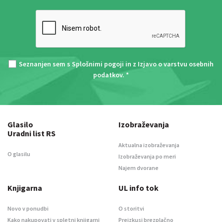
Seznanjen sem s
Splošnimi pogoji
in z
Izjavo o varstvu osebnih
podatkov
. *
Glasilo
Izobraževanja
Uradni list RS
Aktualna izobraževanja
O glasilu
Izobraževanja po meri
Najem dvorane
Knjigarna
UL info tok
Novo v ponudbi
O storitvi
Kako nakupovati v spletni knjigarni
Preizkusi brezplačno