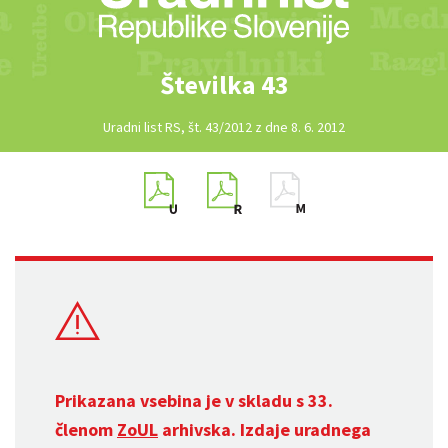
Številka 43
Uradni list RS, št. 43/2012 z dne 8. 6. 2012
Prikazana vsebina je v skladu s 33.
členom
ZoUL
arhivska. Izdaje uradnega