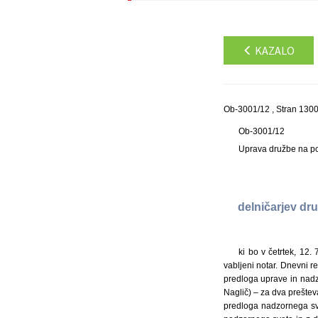
KAZALO
Ob-3001/12 , Stran 130
Ob-3001/12
Uprava družbe na po
delničarjev dru
ki bo v četrtek, 12.
vabljeni notar. Dnevni r
predloga uprave in nadz
Naglič) – za dva preštev
predloga nadzornega sve