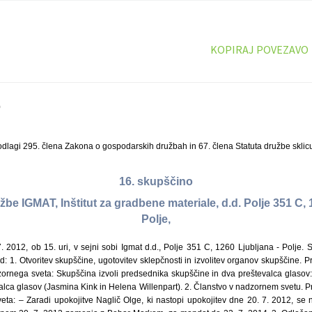
KOPIRAJ POVEZAVO
0
dlagi 295. člena Zakona o gospodarskih družbah in 67. člena Statuta družbe sklic
16. skupščino
žbe IGMAT, Inštitut za gradbene materiale, d.d. Polje 351 C, 
Polje,
 7. 2012, ob 15. uri, v sejni sobi Igmat d.d., Polje 351 C, 1260 Ljubljana - Polje. 
ed: 1. Otvoritev skupščine, ugotovitev sklepčnosti in izvolitev organov skupščine. 
ornega sveta: Skupščina izvoli predsednika skupščine in dva preštevalca glasov
alca glasov (Jasmina Kink in Helena Willenpart). 2. Članstvo v nadzornem svetu. 
ta: – Zaradi upokojitve Naglič Olge, ki nastopi upokojitev dne 20. 7. 2012, se n