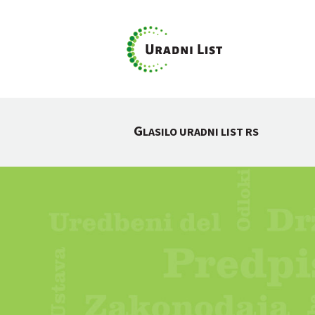
G
LASILO URADNI LIST RS