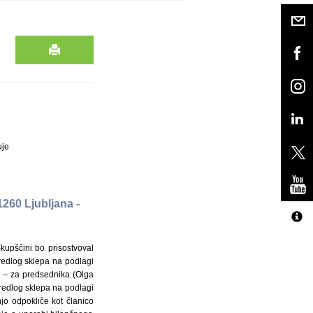
uje
1260 Ljubljana -
Skupščini bo prisostvoval
Predlog sklepa na podlagi
: – za predsednika (Olga
Predlog sklepa na podlagi
jo odpokliče kot članico