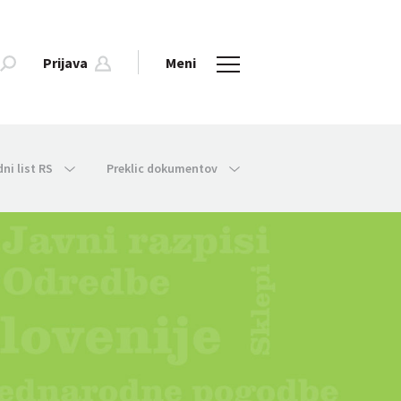
Prijava
Meni
dni list RS
Preklic dokumentov