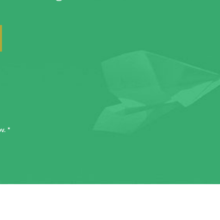
ov
. *