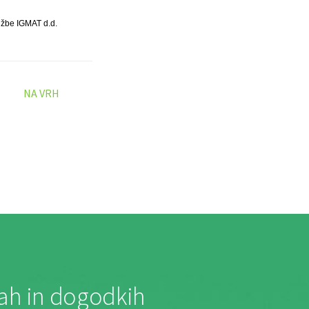
užbe IGMAT d.d.
NA VRH
jah in dogodkih