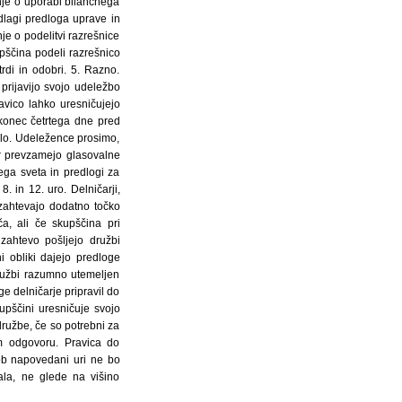
je o uporabi bilančnega
dlagi predloga uprave in
e o podelitvi razrešnice
pščina podeli razrešnico
rdi in odobri. 5. Razno.
 prijavijo svojo udeležbo
avico lahko uresničujejo
v konec četrtega dne pred
tilo. Udeležence prosimo,
er prevzamejo glasovalne
nega sveta in predlogi za
 in 12. uro. Delničarji,
 zahtevajo dodatno točko
a, ali če skupščina pri
zahtevo pošljejo družbi
i obliki dajejo predloge
družbi razumno utemeljen
e delničarje pripravil do
upščini uresničuje svojo
ružbe, če so potrebni za
m odgovoru. Pravica do
ob napovedani uri ne bo
ala, ne glede na višino