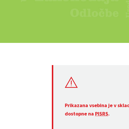
Prikazana vsebina je v skla
dostopne na
PISRS
.