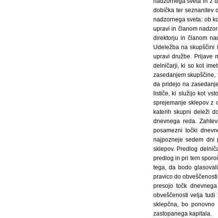
nadzornega sveta in z 
dobička ter seznanitev 
nadzornega sveta: ob ko
upravi in članom nadzor
direktorju in članom na
Udeležba na skupščini in
upravi družbe. Prijave 
delničarji, ki so kot im
zasedanjem skupščine, to
da pridejo na zasedanje
lističe, ki služijo kot 
sprejemanje sklepov z o
katerih skupni deleži d
dnevnega reda. Zahtevi
posamezni točki dnevne
najpozneje sedem dni po
sklepov. Predlog delnič
predlog in pri tem sporo
tega, da bodo glasovali
pravico do obveščenosti
presojo točk dnevnega
obveščenosti velja tud
sklepčna, bo ponovno z
zastopanega kapitala.