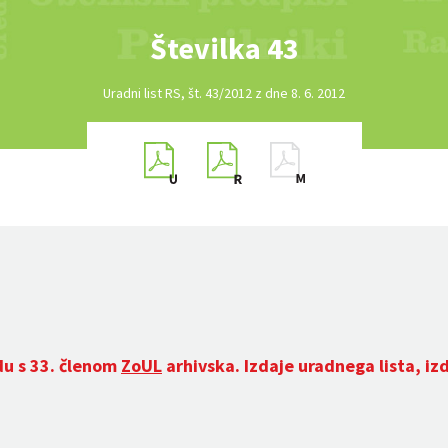
Številka 43
Uradni list RS, št. 43/2012 z dne 8. 6. 2012
du s 33. členom
ZoUL
arhivska. Izdaje uradnega lista, iz