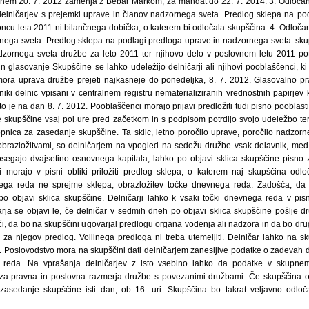
dnem 20. 7. 2012 zamenja z Bebar Markom, za mandat do 22. 7. 2014. 3. Odločan
delničarjev s prejemki uprave in članov nadzornega sveta. Predlog sklepa na po
ncu leta 2011 ni bilančnega dobička, o katerem bi odločala skupščina. 4. Odločanj
nega sveta. Predlog sklepa na podlagi predloga uprave in nadzornega sveta: sku
dzornega sveta družbe za leto 2011 ter njihovo delo v poslovnem letu 2011 pot
 glasovanje Skupščine se lahko udeležijo delničarji ali njihovi pooblaščenci, ki
mora uprava družbe prejeti najkasneje do ponedeljka, 8. 7. 2012. Glasovalno pr
etniki delnic vpisani v centralnem registru nematerializiranih vrednostnih papirje
 je na dan 8. 7. 2012. Pooblaščenci morajo prijavi predložiti tudi pisno pooblas
 skupščine vsaj pol ure pred začetkom in s podpisom potrdijo svojo udeležbo t
vstopnica za zasedanje skupščine. Ta sklic, letno poročilo uprave, poročilo nadzor
brazložitvami, so delničarjem na vpogled na sedežu družbe vsak delavnik, med 8.
osegajo dvajsetino osnovnega kapitala, lahko po objavi sklica skupščine pisno
 morajo v pisni obliki priložiti predlog sklepa, o katerem naj skupščina odloč
ga reda ne sprejme sklepa, obrazložitev točke dnevnega reda. Zadošča, da 
 objavi sklica skupščine. Delničarji lahko k vsaki točki dnevnega reda v pisn
arja se objavi le, če delničar v sedmih dneh po objavi sklica skupščine pošlje 
či, da bo na skupščini ugovarjal predlogu organa vodenja ali nadzora in da bo drug
 za njegov predlog. Volilnega predloga ni treba utemeljiti. Delničar lahko na sk
. Poslovodstvo mora na skupščini dati delničarjem zanesljive podatke o zadevah d
 reda. Na vprašanja delničarjev z isto vsebino lahko da podatke v skupne
i za pravna in poslovna razmerja družbe s povezanimi družbami. Če skupščina 
asedanje skupščine isti dan, ob 16. uri. Skupščina bo takrat veljavno odloč