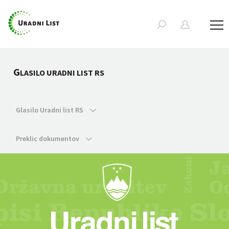
G
LASILO URADNI LIST RS
Glasilo Uradni list RS
Preklic dokumentov