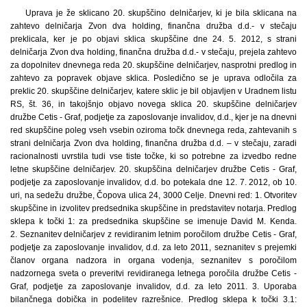
Uprava je že sklicano 20. skupščino delničarjev, ki je bila sklicana na zahtevo delničarja Zvon dva holding, finančna družba d.d.- v stečaju preklicala, ker je po objavi sklica skupščine dne 24. 5. 2012, s strani delničarja Zvon dva holding, finančna družba d.d.- v stečaju, prejela zahtevo za dopolnitev dnevnega reda 20. skupščine delničarjev, nasprotni predlog in zahtevo za popravek objave sklica. Posledično se je uprava odločila za preklic 20. skupščine delničarjev, katere sklic je bil objavljen v Uradnem listu RS, št. 36, in takojšnjo objavo novega sklica 20. skupščine delničarjev družbe Cetis - Graf, podjetje za zaposlovanje invalidov, d.d., kjer je na dnevni red skupščine poleg vseh vsebin oziroma točk dnevnega reda, zahtevanih s strani delničarja Zvon dva holding, finančna družba d.d. – v stečaju, zaradi racionalnosti uvrstila tudi vse tiste točke, ki so potrebne za izvedbo redne letne skupščine delničarjev. 20. skupščina delničarjev družbe Cetis - Graf, podjetje za zaposlovanje invalidov, d.d. bo potekala dne 12. 7. 2012, ob 10. uri, na sedežu družbe, Čopova ulica 24, 3000 Celje. Dnevni red: 1. Otvoritev skupščine in izvolitev predsednika skupščine in predstavitev notarja. Predlog sklepa k točki 1: za predsednika skupščine se imenuje David M. Kenda. 2. Seznanitev delničarjev z revidiranim letnim poročilom družbe Cetis - Graf, podjetje za zaposlovanje invalidov, d.d. za leto 2011, seznanitev s prejemki članov organa nadzora in organa vodenja, seznanitev s poročilom nadzornega sveta o preveritvi revidiranega letnega poročila družbe Cetis - Graf, podjetje za zaposlovanje invalidov, d.d. za leto 2011. 3. Uporaba bilančnega dobička in podelitev razrešnice. Predlog sklepa k točki 3.1: bilančni dobiček družbe Cetis - Graf, podjetje za zaposlovanje invalidov, d.d., Čopova ulica 24, 3000 za leto 2011, v znesku 132.349,73 ostane nerazporejen. Predlog sklepa k točki 3.2: skupščina potrjuje in odobri delo uprave in nadzornega sveta ter podeli razrešnico upravi in nadzornemu svetu za leto 2011. 4. Odpoklic članov nadzornega sveta in imenovanje novih članov nadzornega sveta. Predlog sklepa k točki 4.: Odpokličeta se dosedanja člana nadzornega sveta: Matej Golob, Rašiška ulica 5, 1000 Ljubljana, Anton Tropenauer, Lešane 51A, 9253 Apače, in sicer z dnem sprejema sklepa skupščine. Za nova člana nadzornega sveta, ki zastopata interese delničarjev, se za mandatno dobo šestih let, ki prične teči naslednji dan po sprejemu tega sklepa skupščine in traja do 26. 6. 2018, imenujeta: – Vinko Šimc, univ. dipl. prav., stanujoč Trdnjava 62, 1225 Lukovica, – Vida Gaberc, univ. dipl. prav. stanujoča Cankarjeva 35, 8210 Trebnje. 5. Sprememba besedila statuta družbe Cetis - Graf, podjetje za zaposlovanje invalidov, d.d. Predlog sklepa k točki 5: Statut družbe se v 22. členu statuta spremeni tako, da se ta določba po novem glasi: Nadzorni svet nadzoruje vodenje poslov družbe, njeno blagajno, shranjene vrednostne papirje in zaloge blaga ter druge stvari. Nadzorni svet preverja in potrjuje letno poročilo in predlog za uporabo bilančnega dobička, ki mu ga predloži uprava ter o rezultatu preveritve sestavi pisno poročilo za skupščino, ki ga mora v roku enega meseca od predložitve poročila izročiti direktorju. Nadzorni svet lahko odloči, da se smejo določene vrste poslov opravljati le z njegovim soglasjem. Ne glede na določbo prejšnjega odstavka mora uprava vedno pridobiti predhodno soglasje nadzornega sveta: – za vpis deležev v osnovnem kapitalu, pridobitvijo delnic in/ali glasovalnih pravic v drugi pravni osebi ali za drugačno pridobitev, odtujitev in razpolaganje s poslovnimi deleži, delnicami in/ali glasovalnimi pravicami, bodisi z ustanovitvijo, s povečanjem ali zmanjšanjem kapitala, z nakupom, prodajo ali drugače, z enim ali več posli, ki se nanašajo na iste vrste premoženjski predmet ali ki so medsebojno povezani ali so sklenjeni v ozkem časovnem obdobju, če nakupna ali prodajna vrednost takšnega deleža ali delnic presega 5.000,00 EUR v protivrednosti v katerikoli valuti po srednjem tečaju Banke Slovenije na dan odločanja; – za povečanje ali zmanjšanje deleža družbe v osnovnem kapitalu ali glasovalnih pravicah v drugi osebi, z enim ali več posli, ki povečujejo ali zmanjšujejo deleže družbe v osnovnem kapitalu ali glasovalnih pravicah v takšni osebi; – za prodajo, prenos, oddajo ali kakršnokoli drugo razpolaganje z nepremičnim premoženjem družbe, ali njihov nakup ali najem, če vrednost takšnega premoženja presega 100.000,00 EUR v protivrednosti v katerikoli valuti po srednjem tečaju Banke Slovenije na dan odločanja. 6. Imenovanje revizorja družbe za leto 2012. Predlog sklepa k točki 6: za revizorja družbe za leto 2012 se imenuje revizijska družba ABC Revizija, družba za revizijo in sorodne storitve d.o.o., Dunajska cesta 101, 1000 Ljubljana. Predlagatelji sklepov Predlagatelja predlogov sklepov k točki 1 in 3 sta uprava in nadzorni svet. Predlagatelj predloga sklepa k točki 6 dnevnega reda je nadzorni svet, predlagatelj predlogov sklepov k točkama 4 in 5 dnevnega reda je delničar Zvon dva holding, finančna družba d.d. – v stečaju. Pravica do obveščenosti delničarjev in dostopnost gradiva za skupščino Delničar lahko na skupščini uresničuje svojo pravico do obveščenosti iz prvega odstavka 305. člena Zakona o gospodarskih družbah. Gradivo za skupščino (Zahteva za sklic skupščine, podana s strani delničarja Zvon dva holding, finančna družba, d.d.- v stečaju, ki vsebuje dnevni red s predlogi sklepov in obrazložitve ter ostalo gradivo iz drugega odstavka 297.a člena ZGD-1; Zahteva za dopolnitev dnevnega reda 20. skupščine delničarjev, nasprotni predlog in zahteva za popravek objave sklica, z dne 24. 5. 2012, podane s strani delničarja Zvon dva holding, finančna družba, d.d.- v stečaju; Revidirano letno poročilo Cetis - Graf, podjetje za zaposlovanje invalidov, d.d., Čopova ulica 24, 3000 Celje, za leto 2011; Poročilo nadzornega sveta o preveritvi revidiranega letnega poročila družbe Cetis - Graf, podjetje za zaposlovanje invalidov, d.d., Čopova ulica 24, 3000 Celje, za leto 2011; Obrazložitve predlogov sklepov) je delničarjem brezplačno na vpogled v tajništvu družbe na sedežu družbe Čopova 24, 3000 Celje, vsak delavnik, od 10. do 12. ure, od dneva objave tega sklica skupščine, do dneva zasedanja skupščine. Zahteve in predlogi delničarjev Delničarji, katerih skupni deleži dosegajo dvajsetino osnovnega kapitala, lahko po objavi sklica skupščine pisno zahtevajo dodatno točko dnevnega reda. Zahtevi morajo v pisni obliki priložiti predlog sklepa, o katerem naj skupščina odloča ali če skupščina pri posamezni točki dnevnega reda ne sprejme sklepa, obrazložitev dnevnega reda. Uprava bo v skladu s tretjim odstavkom 298. člena ZGD-1 objavila tiste dodatne točke dnevnega reda, za katere bodo delničarji poslali zahtevo družbi najpozneje 7 dni po objavi tega sklica na naslov Cetis - Graf, podjetje za zaposlovanje invalidov, d.d., Celje, Čopova ulica 24, 3000 Celje, ali na elektronski naslov: bojana.zizek@cetis-graf.si. Delničarji lahko k vsaki točki dnevnega reda v pisni obliki dajejo predloge sklepov in volilne predloge. Nasprotni predlogi delničarjev k posameznim točkam dnevnega reda, morajo biti utemeljeni in vloženi v 7 dneh po objavi tega sklica na naslov Cetis - Graf, podjetje za zaposlovanje invalidov, d.d., Celje, Čopova ulica 24, 3000 Celje, ali na elektronski naslov, bojana.zizek@cetis-graf.si. Uprava družbe bo na enak način kot ta sklic skupščine, objavila tiste predloge delničarjev, ki bodo: – razumno utemeljeni in za katere bo delničar pri tem sporočil, da bo na skupščini ugovarjal predlogu uprave ali nadzornega sveta in da bo druge delničarje pripravil do tega, da bodo glasovali za njegov predlog; – in vloženi v 7 dneh po objavi tega sklica na naslov Cetis - Graf, podjetje za zaposlovanje invalidov, d.d., Celje, Čopova ulica 24, 3000 Celje, ali na elektronski naslov: bojana.zizek@cetis-graf.si. Delničarjem volilnih predlogov v skladu z določbami 301. člena ZGD-1 ni potrebno utemeljiti. Zahteve za dodatno točko dnevnega reda, predlogi sklepov in volilni predlogi, ki se družbi sporočijo v elektronski obliki morajo biti posredovani v skenirani obliki kot priponka, vsebovati pa morajo lastnoročni podpis fizične osebe, pri pravnih osebah pa lastnoročni podpis zastopnika in žig oziroma pečat pravne osebe, če ga ta uporablja. Družba ima pravico do preveritve identitete delničarja oziroma pooblastitelja, ki posreduje zahtevo ali predlog po elektronski pošti ter pristnost njegovega podpisa. Udeležba na skupščini in uresničevanje glasovalne pravice Skupščine se lahko udeležijo in na njej uresničujejo glasovalno pravico le tisti delničarji, ki so kot imetniki delnic družbe Cetis - Graf, podjetje za zaposlovanje invalidov, d.d., Celje, Čopova ulica 24, 3000 Celje, vpisani v centralnem registru nematerializiranih vrednostnih papirjev pri KDD Centralni klirinško depotni družbi, d.d., Ljubljana konec četrtega dne pred zasedanjem skupščine (presečni dan) ter njihovi pooblaščenci ali zastopniki, ki svojo udeležbo pisno prijavijo osebno ali s priporočeno pošiljko najkasneje konec četrtega dne pred skupščino, na naslov: Cetis - Graf, podjetje za zaposlovanje invalidov, d.d., Celje, Čopova ulica 24, 3000 Celje. Pooblaščenec delničarja mora prijavi udeležbe priložiti tudi pooblastilo, ki mora biti pisno in ves čas trajanja pooblastilnega razmerja shranjeno na sedežu družbe. Za fizične osebe mora vsebovati ime in priimek ter naslov pooblastitelja in pooblaščenca, kraj in datum ter podpis pooblastitelja; za pravne osebe pa ime in priimek pooblaščenca, firmo, naslov ter podpis, z imenom in priimkom zakonitega zastopnika in pečatom oziroma žigom pooblastitelja, če ga ta uporablja. Dokazilo o imenovanju pooblaščenca se lahko posreduje družbi tudi na elektronski naslov: bojana.zizek@cetis-graf.si, in sicer v skenirani obliki kot priponka. Družba si pridržuje pravico do preveritve avtentičnosti delničarja oziroma pooblastitelja, ki posreduje pooblastilo po