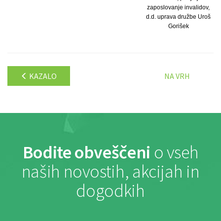
zaposlovanje invalidov,
d.d. uprava družbe Uroš
Gorišek
KAZALO
NA VRH
Bodite obveščeni
o vseh
naših novostih, akcijah in
dogodkih