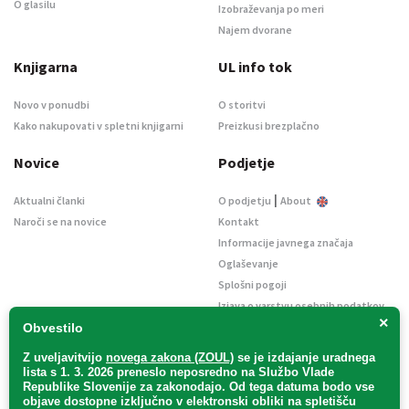
O glasilu
Izobraževanja po meri
Najem dvorane
Knjigarna
UL info tok
Novo v ponudbi
O storitvi
Kako nakupovati v spletni knjigarni
Preizkusi brezplačno
Novice
Podjetje
|
Aktualni članki
O podjetju
About
Naroči se na novice
Kontakt
Informacije javnega značaja
Oglaševanje
Splošni pogoji
Izjava o varstvu osebnih podatkov
×
E-dražbe
Obvestilo
Z uveljavitvijo
novega zakona (ZOUL)
se je
izdajanje uradnega
lista s 1. 3. 2026 preneslo
neposredno
na Službo Vlade
Republike Slovenije za zakonodajo
. Od tega datuma bodo vse
objave dostopne izključno v elektronski obliki na spletišču