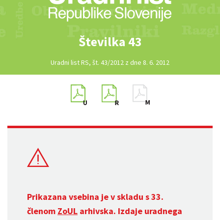
Številka 43
Uradni list RS, št. 43/2012 z dne 8. 6. 2012
Prikazana vsebina je v skladu s 33.
členom
ZoUL
arhivska. Izdaje uradnega