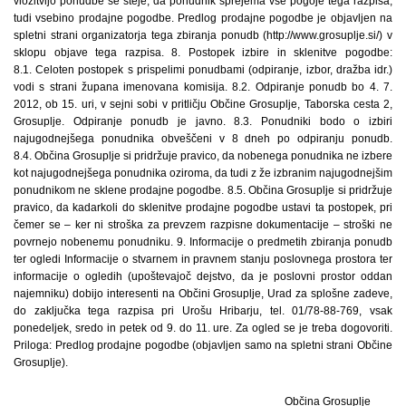
vložitvijo ponudbe se šteje, da ponudnik sprejema vse pogoje tega razpisa,
tudi vsebino prodajne pogodbe. Predlog prodajne pogodbe je objavljen na
spletni strani organizatorja tega zbiranja ponudb (http://www.grosuplje.si/) v
sklopu objave tega razpisa. 8. Postopek izbire in sklenitve pogodbe:
8.1. Celoten postopek s prispelimi ponudbami (odpiranje, izbor, dražba idr.)
vodi s strani župana imenovana komisija. 8.2. Odpiranje ponudb bo 4. 7.
2012, ob 15. uri, v sejni sobi v pritličju Občine Grosuplje, Taborska cesta 2,
Grosuplje. Odpiranje ponudb je javno. 8.3. Ponudniki bodo o izbiri
najugodnejšega ponudnika obveščeni v 8 dneh po odpiranju ponudb.
8.4. Občina Grosuplje si pridržuje pravico, da nobenega ponudnika ne izbere
kot najugodnejšega ponudnika oziroma, da tudi z že izbranim najugodnejšim
ponudnikom ne sklene prodajne pogodbe. 8.5. Občina Grosuplje si pridržuje
pravico, da kadarkoli do sklenitve prodajne pogodbe ustavi ta postopek, pri
čemer se – ker ni stroška za prevzem razpisne dokumentacije – stroški ne
povrnejo nobenemu ponudniku. 9. Informacije o predmetih zbiranja ponudb
ter ogledi Informacije o stvarnem in pravnem stanju poslovnega prostora ter
informacije o ogledih (upoštevajoč dejstvo, da je poslovni prostor oddan
najemniku) dobijo interesenti na Občini Grosuplje, Urad za splošne zadeve,
do zaključka tega razpisa pri Urošu Hribarju, tel. 01/78-88-769, vsak
ponedeljek, sredo in petek od 9. do 11. ure. Za ogled se je treba dogovoriti.
Priloga: Predlog prodajne pogodbe (objavljen samo na spletni strani Občine
Grosuplje).
Občina Grosuplje