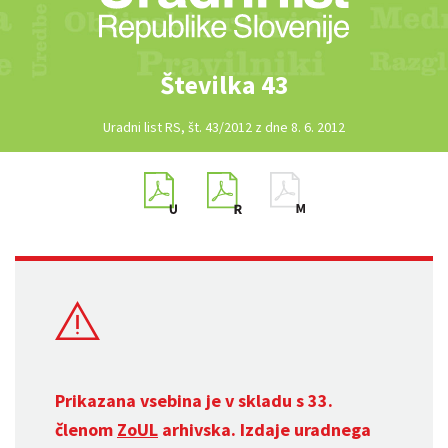
Številka 43
Uradni list RS, št. 43/2012 z dne 8. 6. 2012
Prikazana vsebina je v skladu s 33.
členom
ZoUL
arhivska. Izdaje uradnega