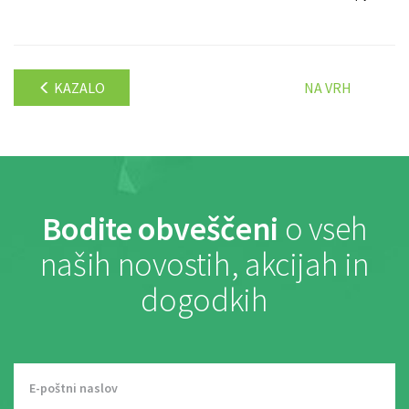
KAZALO
NA VRH
Bodite obveščeni
o vseh
naših novostih, akcijah in
dogodkih