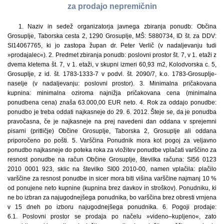
za prodajo nepremičnin
1. Naziv in sedež organizatorja javnega zbiranja ponudb: Občina
Grosuplje, Taborska cesta 2, 1290 Grosuplje, MŠ: 5880734, ID št. za DDV:
SI14067765, ki jo zastopa župan dr. Peter Verlič (v nadaljevanju tudi
»prodajalec«). 2. Predmet zbiranja ponudb: poslovni prostor št. 7, v 1. etaži z
dvema kletema št. 7, v 1. etaži, v skupni izmeri 60,93 m2, Kolodvorska c. 5,
Grosuplje, z id. št. 1783-1333-7 v podvl. št. 2090/7, k.o. 1783-Grosuplje-
naselje (v nadaljevanju: poslovni prostor). 3. Minimalna pričakovana
kupnina: minimalna oziroma najnižja pričakovana cena (minimalna
ponudbena cena) znaša 63.000,00 EUR neto. 4. Rok za oddajo ponudbe:
ponudbo je treba oddati najkasneje do 29. 6. 2012. Šteje se, da je ponudba
pravočasna, če je najkasneje na prej navedeni dan oddana v sprejemni
pisarni (pritličje) Občine Grosuplje, Taborska 2, Grosuplje ali oddana
priporočeno po pošti. 5. Varščina Ponudnik mora kot pogoj za veljavno
ponudbo najkasneje do poteka roka za vložitev ponudbe vplačati varščino za
resnost ponudbe na račun Občine Grosuplje, številka računa: SI56 0123
2010 0001 923, sklic na številko SI00 2010-00, namen vplačila: plačilo
varščine za resnost ponudbe in sicer mora biti višina varščine najmanj 10 %
od ponujene neto kupnine (kupnina brez davkov in stroškov). Ponudniku, ki
ne bo izbran za najugodnejšega ponudnika, bo varščina brez obresti vrnjena
v 15 dneh po izboru najugodnejšega ponudnika. 6. Pogoji prodaje:
6.1. Poslovni prostor se prodaja po načelu »videno–kupljeno«, zato