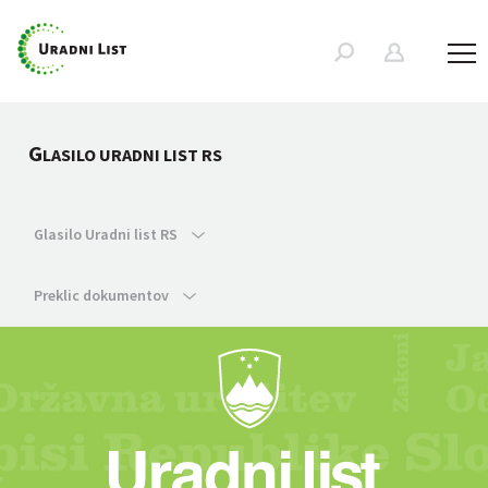
G
LASILO URADNI LIST RS
Glasilo Uradni list RS
Preklic dokumentov