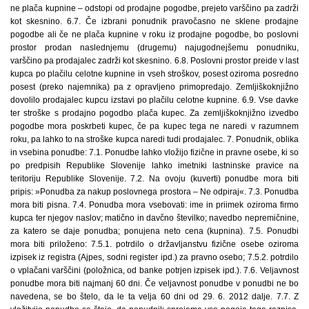
ne plača kupnine – odstopi od prodajne pogodbe, prejeto varščino pa zadrži
kot skesnino. 6.7. Če izbrani ponudnik pravočasno ne sklene prodajne
pogodbe ali če ne plača kupnine v roku iz prodajne pogodbe, bo poslovni
prostor prodan naslednjemu (drugemu) najugodnejšemu ponudniku,
varščino pa prodajalec zadrži kot skesnino. 6.8. Poslovni prostor preide v last
kupca po plačilu celotne kupnine in vseh stroškov, posest oziroma posredno
posest (preko najemnika) pa z opravljeno primopredajo. Zemljiškoknjižno
dovolilo prodajalec kupcu izstavi po plačilu celotne kupnine. 6.9. Vse davke
ter stroške s prodajno pogodbo plača kupec. Za zemljiškoknjižno izvedbo
pogodbe mora poskrbeti kupec, če pa kupec tega ne naredi v razumnem
roku, pa lahko to na stroške kupca naredi tudi prodajalec. 7. Ponudnik, oblika
in vsebina ponudbe: 7.1. Ponudbe lahko vložijo fizične in pravne osebe, ki so
po predpisih Republike Slovenije lahko imetniki lastninske pravice na
teritoriju Republike Slovenije. 7.2. Na ovoju (kuverti) ponudbe mora biti
pripis: »Ponudba za nakup poslovnega prostora – Ne odpiraj«. 7.3. Ponudba
mora biti pisna. 7.4. Ponudba mora vsebovati: ime in priimek oziroma firmo
kupca ter njegov naslov; matično in davčno številko; navedbo nepremičnine,
za katero se daje ponudba; ponujena neto cena (kupnina). 7.5. Ponudbi
mora biti priloženo: 7.5.1. potrdilo o državljanstvu fizične osebe oziroma
izpisek iz registra (Ajpes, sodni register ipd.) za pravno osebo; 7.5.2. potrdilo
o vplačani varščini (položnica, od banke potrjen izpisek ipd.). 7.6. Veljavnost
ponudbe mora biti najmanj 60 dni. Če veljavnost ponudbe v ponudbi ne bo
navedena, se bo štelo, da le ta velja 60 dni od 29. 6. 2012 dalje. 7.7. Z