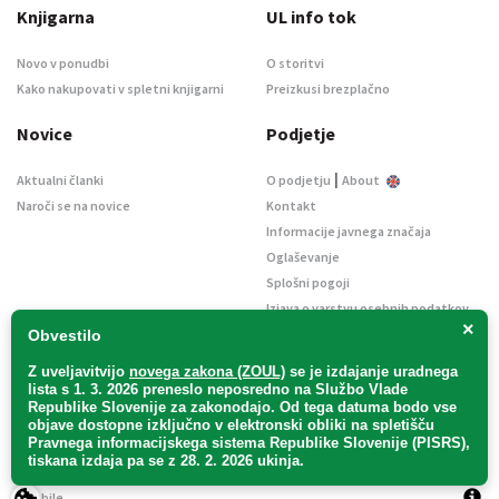
Knjigarna
UL info tok
Novo v ponudbi
O storitvi
Kako nakupovati v spletni knjigarni
Preizkusi brezplačno
Novice
Podjetje
|
Aktualni članki
O podjetju
About
Naroči se na novice
Kontakt
Informacije javnega značaja
Oglaševanje
Splošni pogoji
Izjava o varstvu osebnih podatkov
×
E-dražbe
Obvestilo
Z uveljavitvijo
novega zakona (ZOUL)
se je
izdajanje uradnega
lista s 1. 3. 2026 preneslo
neposredno
na Službo Vlade
Republike Slovenije za zakonodajo
. Od tega datuma bodo vse
objave dostopne izključno v elektronski obliki na spletišču
Pravnega informacijskega sistema Republike Slovenije (PISRS),
Uradni list d. o. o. – v likvidaciji / Vse pravice pridržane.
tiskana izdaja pa se z 28. 2. 2026 ukinja.
Pravna obvestila
/
Piškotki
/ Avtorji:
TriTim spletna agencija
v sodelovanju z
2Mobile