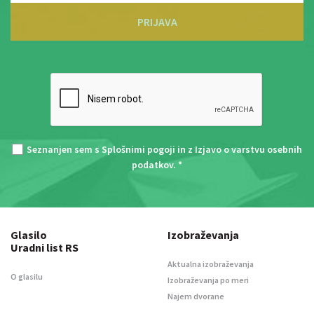
PRIJAVA
Seznanjen sem s
Splošnimi pogoji
in z
Izjavo o varstvu osebnih
podatkov
. *
Glasilo
Izobraževanja
Uradni list RS
Aktualna izobraževanja
O glasilu
Izobraževanja po meri
Najem dvorane