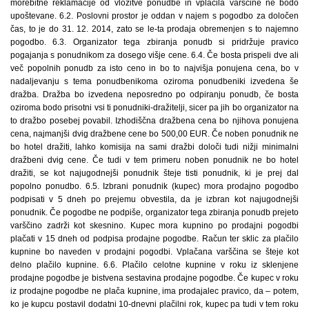
morebitne reklamacije od vložitve ponudbe in vplačila varščine ne bodo
upoštevane. 6.2. Poslovni prostor je oddan v najem s pogodbo za določen
čas, to je do 31. 12. 2014, zato se le-ta prodaja obremenjen s to najemno
pogodbo. 6.3. Organizator tega zbiranja ponudb si pridržuje pravico
pogajanja s ponudnikom za dosego višje cene. 6.4. Če bosta prispeli dve ali
več popolnih ponudb za isto ceno in bo to najvišja ponujena cena, bo v
nadaljevanju s tema ponudbenikoma oziroma ponudbeniki izvedena še
dražba. Dražba bo izvedena neposredno po odpiranju ponudb, če bosta
oziroma bodo prisotni vsi ti ponudniki-dražitelji, sicer pa jih bo organizator na
to dražbo posebej povabil. Izhodiščna dražbena cena bo njihova ponujena
cena, najmanjši dvig dražbene cene bo 500,00 EUR. Če noben ponudnik ne
bo hotel dražiti, lahko komisija na sami dražbi določi tudi nižji minimalni
dražbeni dvig cene. Če tudi v tem primeru noben ponudnik ne bo hotel
dražiti, se kot najugodnejši ponudnik šteje tisti ponudnik, ki je prej dal
popolno ponudbo. 6.5. Izbrani ponudnik (kupec) mora prodajno pogodbo
podpisati v 5 dneh po prejemu obvestila, da je izbran kot najugodnejši
ponudnik. Če pogodbe ne podpiše, organizator tega zbiranja ponudb prejeto
varščino zadrži kot skesnino. Kupec mora kupnino po prodajni pogodbi
plačati v 15 dneh od podpisa prodajne pogodbe. Račun ter sklic za plačilo
kupnine bo naveden v prodajni pogodbi. Vplačana varščina se šteje kot
delno plačilo kupnine. 6.6. Plačilo celotne kupnine v roku iz sklenjene
prodajne pogodbe je bistvena sestavina prodajne pogodbe. Če kupec v roku
iz prodajne pogodbe ne plača kupnine, ima prodajalec pravico, da – potem,
ko je kupcu postavil dodatni 10-dnevni plačilni rok, kupec pa tudi v tem roku