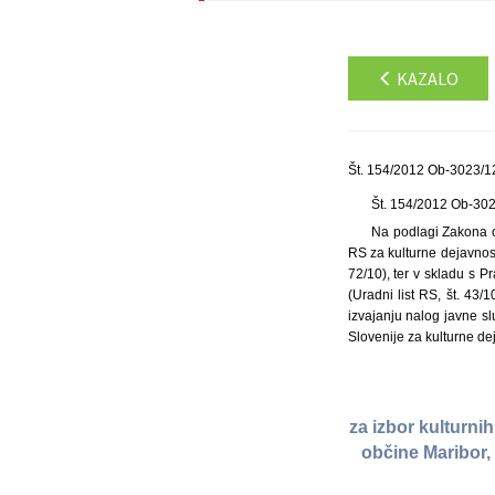
KAZALO
Št. 154/2012 Ob-3023/12
Št. 154/2012 Ob-30
Na podlagi Zakona o 
RS za kulturne dejavnosti
72/10), ter v skladu s P
(Uradni list RS, št. 43
izvajanju nalog javne sl
Slovenije za kulturne de
za izbor kulturni
občine Maribor, 