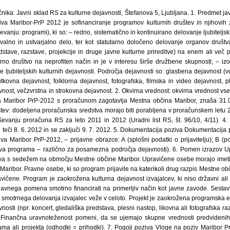
nika: Javni sklad RS za kulturne dejavnosti, Štefanova 5, Ljubljana. 1. Predmet j
va Maribor-PrP 2012 je sofinanciranje programov kulturnih društev in njihovih
vanju: programi), ki so: – redno, sistematično in kontinuirano delovanje ljubiteljski
evalno in ustvarjalno delo, ter kot statutarno določeno delovanje organov društva
stave, razstave, projekcije in druge javne kulturne prireditve) na enem ali več p
turno društvo na neprofiten način in je v interesu širše družbene skupnosti; – i
 ljubiteljskih kulturnih dejavnosti. Področja dejavnosti so: glasbena dejavnost (
utkovna dejavnost, folklorna dejavnost, fotografska, filmska in video dejavnost, 
vnost, večzvrstna in strokovna dejavnost. 2. Okvirna vrednost: okvirna vrednost vse
va Maribor PrP-2012 s proračunom zagotavlja Mestna občina Maribor, znaša 31.
tev: dodeljena proračunska sredstva morajo biti porabljena v proračunskem letu 2
ševanju proračuna RS za leto 2011 in 2012 (Uradni list RS, št. 96/10, 4/11). 4. 
 teči 8. 6. 2012 in se zaključi 9. 7. 2012. 5. Dokumentacija poziva Dokumentacija
a Maribor PrP-2012, – prijavne obrazce: A (splošni podatki o prijavitelju); B (p
ijava programa – različno za posamezna področja dejavnosti). 6. Pomen izrazov
štva s sedežem na območju Mestne občine Maribor. Upravičene osebe morajo imeti
ribor. Pravne osebe, ki so program prijavile na katerikoli drug razpis Mestne ob
vičene. Program je zaokrožena kulturna dejavnost izvajalcev, ki niso državni ali 
avnega pomena smotrno financirati na primerljiv način kot javne zavode. Sestavlje
 smotrnega delovanja izvajalec veže v celoto. Projekt je zaokrožena programska enota
nosti (npr. koncert, gledališka predstava, plesni nastop, likovna ali fotografska ra
). Finančna uravnoteženost pomeni, da se ujemajo skupne vrednosti predvideni
ma ali projekta (odhodki = prihodki). 7. Pogoji poziva Vloge na poziv Maribor P