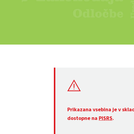
Prikazana vsebina je v skla
dostopne na
PISRS
.