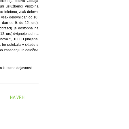
točke tega poziva. Oddaja
jni uslužbenci Pristojna
po telefonu, vsak delovni
, vsak delovni dan od 10.
i dan od 9. do 12. ure).
obrazci) je dostopna na
12. uro) dvignejo tudi na
nova 5, 1000 Ljubljana.
, bo potekala v skladu s
o zasedanju in odločitvi
a kulturne dejavnosti
NA VRH