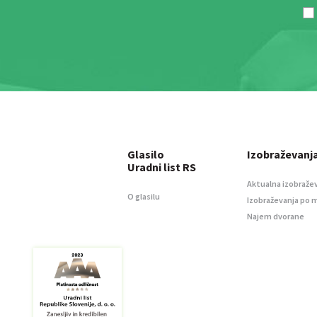
Glasilo
Izobraževanj
Uradni list RS
Aktualna izobraže
O glasilu
Izobraževanja po 
Najem dvorane