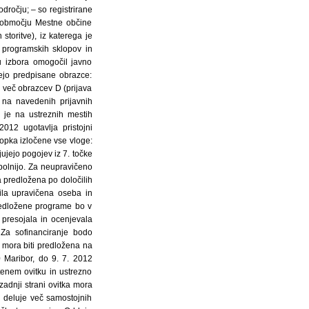
odročju; – so registrirane
na območju Mestne občine
toritve), iz katerega je
 programskih sklopov in
u izbora omogočil javno
ejo predpisane obrazce:
li več obrazcev D (prijava
 na navedenih prijavnih
– je na ustreznih mestih
012 ugotavlja pristojni
opka izločene vse vloge:
jujejo pogojev iz 7. točke
polnijo. Za neupravičeno
la predložena po določilih
ila upravičena oseba in
Predložene programe bo v
presojala in ocenjevala
 Za sofinanciranje bodo
a mora biti predložena na
 Maribor, do 9. 7. 2012
enem ovitku in ustrezno
zadnji strani ovitka mora
m deluje več samostojnih