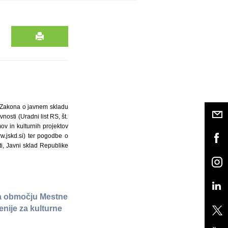
), Zakona o javnem skladu
nosti (Uradni list RS, št.
ov in kulturnih projektov
w.jskd.si) ter pogodbe o
ti, Javni sklad Republike
 na območju Mestne
enije za kulturne