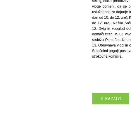
sekcij, lahko predloži v
vloge pomeni, da se pre
uslužbenca za dajanje in
dan od 10. do 12. ure); 
do 12. ure), Nežka Šošt
12. Dvig in vpogled do
domači strani JSKD, www.
sedežu Območne izposta
13. Obravnava vlog in o
Splošnimi pogoji poslov
strokovne komisije.
KAZALO