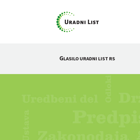
G
LASILO URADNI LIST RS