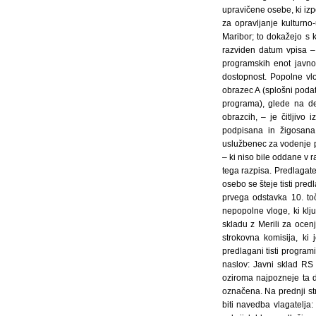
upravičene osebe, ki izpo
za opravljanje kulturno
Maribor; to dokažejo s 
razviden datum vpisa –
programskih enot javno
dostopnost. Popolne vl
obrazec A (splošni podatk
programa), glede na de
obrazcih, – je čitljivo
podpisana in žigosana.
uslužbenec za vodenje p
– ki niso bile oddane v r
tega razpisa. Predlagat
osebo se šteje tisti pred
prvega odstavka 10. to
nepopolne vloge, ki klj
skladu z Merili za oce
strokovna komisija, ki
predlagani tisti program
naslov: Javni sklad RS
oziroma najpozneje ta 
označena. Na prednji str
biti navedba vlagatelja