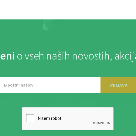
eni
o vseh naših novostih, akci
PRIJAVA