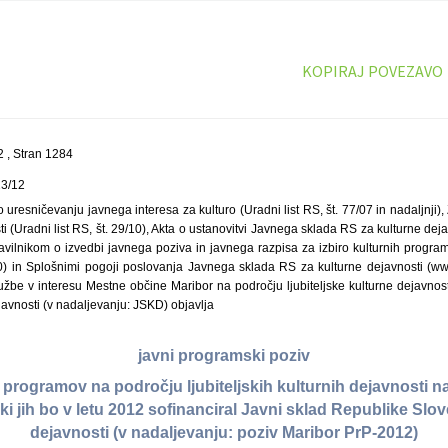
KOPIRAJ POVEZAVO
 , Stran 1284
23/12
uresničevanju javnega interesa za kulturo (Uradni list RS, št. 77/07 in nadaljnji
 (Uradni list RS, št. 29/10), Akta o ustanovitvi Javnega sklada RS za kulturne dejav
ravilnikom o izvedbi javnega poziva in javnega razpisa za izbiro kulturnih program
/10) in Splošnimi pogoji poslovanja Javnega sklada RS za kulturne dejavnosti (ww
užbe v interesu Mestne občine Maribor na področju ljubiteljske kulturne dejavnos
javnosti (v nadaljevanju: JSKD) objavlja
javni programski poziv
h programov na področju ljubiteljskih kulturnih dejavnosti
ki jih bo v letu 2012 sofinanciral Javni sklad Republike Slov
dejavnosti (v nadaljevanju: poziv Maribor PrP-2012)