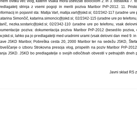
 enem ovitku več vlog, katerih vsaka mora ustrezati določilom 2. in 3. odstavka 7. 
dlagatelj strinja z vsemi pogoji in merili poziva Maribor PrP-2012. 11. Pristo
formacij in pojasnil sta: Matija Varl, matija.varl@jskd.si; 02/2342-117 (uradne ure 
Katarina Simončič, katarina.simoncic@jskd.si; 02/2342-115 (uradne ure po telefonu
arič, nezka.sostaric@jskd.si; 02/2342-110 (uradne ure po telefonu, vsak delovn
kumentacije poziva: dokumentacija poziva Maribor PrP-2012 (besedilo poziva, 
jskd.si, lahko pa jo predlagatelji med uradnimi urami (vsak delovni dan med 9. in 
ve JSKD Maribor, Pobreška cesta 20, 2000 Maribor ter na sedežu JSKD, Štefa
bveščanje o izboru Strokovna presoja vlog, prispelih na poziv Maribor PrP-2012
anja JSKD. JSKD bo predlagatelje o svojih odločitvah obvestil v petnajstih dneh p
Javni sklad RS z