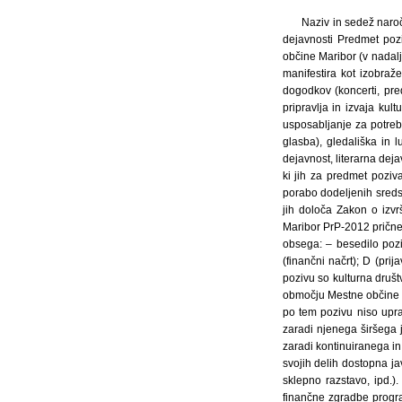
Naziv in sedež naroč
dejavnosti Predmet pozi
občine Maribor (v nadalje
manifestira kot izobraž
dogodkov (koncerti, pred
pripravlja in izvaja kul
usposabljanje za potrebe
glasba), gledališka in l
dejavnost, literarna deja
ki jih za predmet pozi
porabo dodeljenih sreds
jih določa Zakon o izvr
Maribor PrP-2012 prične
obsega: – besedilo poziv
(finančni načrt); D (pr
pozivu so kulturna dru
območju Mestne občine Ma
po tem pozivu niso upra
zaradi njenega širšega j
zaradi kontinuiranega in
svojih delih dostopna jav
sklepno razstavo, ipd.
finančne zgradbe progra