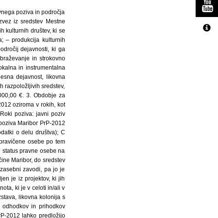
avnega poziva in področja
 zvez iz sredstev Mestne
h kulturnih društev, ki se
; – produkcija kulturnih
odročij dejavnosti, ki ga
zobraževanje in strokovno
vokalna in instrumentalna
plesna dejavnost, likovna
h razpoložljivih sredstev,
000,00 €. 3. Obdobje za
012 oziroma v rokih, kot
Roki poziva: javni poziv
 poziva Maribor PrP-2012
odatki o delu društva); C
 Upravičene osebe po tem
 status pravne osebe na
čine Maribor, do sredstev
zasebni zavodi, pa jo je
n je iz projektov, ki jih
, ki je v celoti in/ali v
zstava, likovna kolonija s
h odhodkov in prihodkov
rP-2012 lahko predložijo