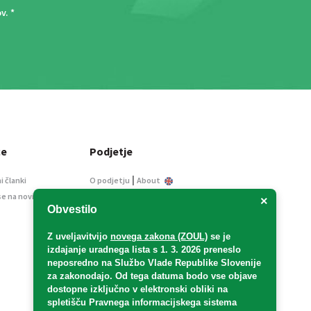
ov
. *
ce
Podjetje
|
i članki
O podjetju
About
se na novice
Kontakt
×
Obvestilo
Informacije javnega
značaja
Z uveljavitvijo
novega zakona (ZOUL)
se je
Oglaševanje
izdajanje uradnega lista s 1. 3. 2026 preneslo
Splošni pogoji
neposredno
na Službo Vlade Republike Slovenije
Izjava o varstvu osebnih
za zakonodajo
. Od tega datuma bodo vse objave
podatkov
dostopne izključno v elektronski obliki na
spletišču Pravnega informacijskega sistema
E-dražbe