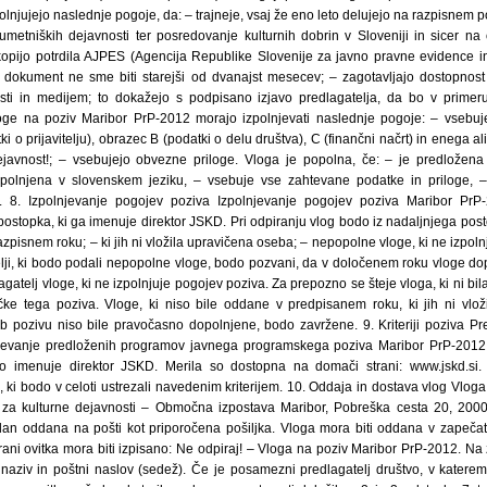
lnjujejo naslednje pogoje, da: – trajneje, vsaj že eno leto delujejo na razpisnem p
-umetniških dejavnosti ter posredovanje kulturnih dobrin v Sloveniji in sicer 
kopijo potrdila AJPES (Agencija Republike Slovenije za javno pravne evidence in s
 dokument ne sme biti starejši od dvanajst mesecev; – zagotavljajo dostopnost
sti in medijem; to dokažejo s podpisano izjavo predlagatelja, da bo v primer
oge na poziv Maribor PrP-2012 morajo izpolnjevati naslednje pogoje: – vsebuj
i o prijavitelju), obrazec B (podatki o delu društva), C (finančni načrt) in enega a
javnost!; – vsebujejo obvezne priloge. Vloga je popolna, če: – je predložena
 izpolnjena v slovenskem jeziku, – vsebuje vse zahtevane podatke in priloge, 
 8. Izpolnjevanje pogojev poziva Izpolnjevanje pogojev poziva Maribor PrP-2
ostopka, ki ga imenuje direktor JSKD. Pri odpiranju vlog bodo iz nadaljnjega post
azpisnem roku; – ki jih ni vložila upravičena oseba; – nepopolne vloge, ki ne izpoln
elji, ki bodo podali nepopolne vloge, bodo pozvani, da v določenem roku vloge do
lagatelj vloge, ki ne izpolnjuje pogojev poziva. Za prepozno se šteje vloga, ki ni bi
čke tega poziva. Vloge, ki niso bile oddane v predpisanem roku, ki jih ni vlož
ub pozivu niso bile pravočasno dopolnjene, bodo zavržene. 9. Kriteriji poziva 
njevanje predloženih programov javnega programskega poziva Maribor PrP-2012 
 jo imenuje direktor JSKD. Merila so dostopna na domači strani: www.jskd.si.
i, ki bodo v celoti ustrezali navedenim kriterijem. 10. Oddaja in dostava vlog Vlog
 za kulturne dejavnosti – Območna izpostava Maribor, Pobreška cesta 20, 2000
dan oddana na pošti kot priporočena pošiljka. Vloga mora biti oddana v zapečat
ani ovitka mora biti izpisano: Ne odpiraj! – Vloga na poziv Maribor PrP-2012. Na 
: naziv in poštni naslov (sedež). Če je posamezni predlagatelj društvo, v katere