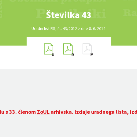
Številka 43
Uradni list RS, št. 43/2012 z dne 8. 6. 2012
du s 33. členom
ZoUL
arhivska. Izdaje uradnega lista, iz