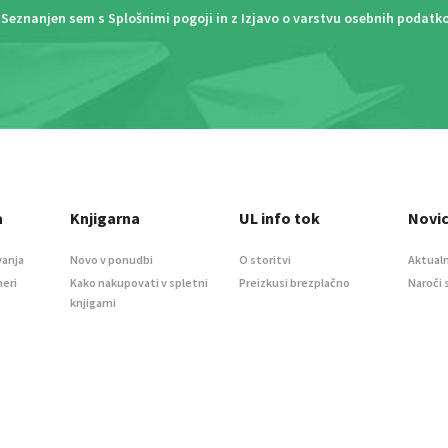
Seznanjen sem s
Splošnimi pogoji
in z
Izjavo o varstvu osebnih podatk
a
Knjigarna
UL info tok
Novi
vanja
Novo v ponudbi
O storitvi
Aktualn
meri
Kako nakupovati v spletni
Preizkusi brezplačno
Naroči 
knjigarni