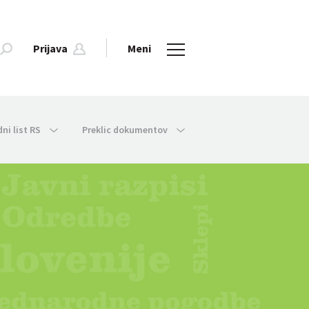
Prijava
Meni
dni list RS
Preklic dokumentov