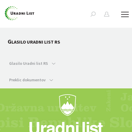
G
LASILO URADNI LIST RS
Glasilo Uradni list RS
Preklic dokumentov