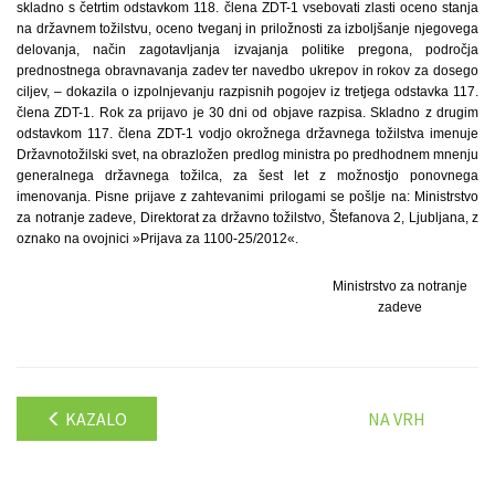
skladno s četrtim odstavkom 118. člena ZDT-1 vsebovati zlasti oceno stanja
na državnem tožilstvu, oceno tveganj in priložnosti za izboljšanje njegovega
delovanja, način zagotavljanja izvajanja politike pregona, področja
prednostnega obravnavanja zadev ter navedbo ukrepov in rokov za dosego
ciljev, – dokazila o izpolnjevanju razpisnih pogojev iz tretjega odstavka 117.
člena ZDT-1. Rok za prijavo je 30 dni od objave razpisa. Skladno z drugim
odstavkom 117. člena ZDT-1 vodjo okrožnega državnega tožilstva imenuje
Državnotožilski svet, na obrazložen predlog ministra po predhodnem mnenju
generalnega državnega tožilca, za šest let z možnostjo ponovnega
imenovanja. Pisne prijave z zahtevanimi prilogami se pošlje na: Ministrstvo
za notranje zadeve, Direktorat za državno tožilstvo, Štefanova 2, Ljubljana, z
oznako na ovojnici »Prijava za 1100-25/2012«.
Ministrstvo za notranje
zadeve
KAZALO
NA VRH