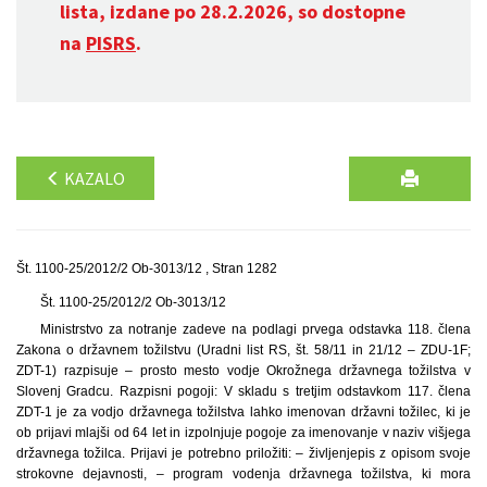
lista, izdane po 28.2.2026, so dostopne
na
PISRS
.
KAZALO
Št. 1100-25/2012/2 Ob-3013/12 , Stran 1282
Št. 1100-25/2012/2 Ob-3013/12
Ministrstvo za notranje zadeve na podlagi prvega odstavka 118. člena
Zakona o državnem tožilstvu (Uradni list RS, št. 58/11 in 21/12 – ZDU-1F;
ZDT-1) razpisuje – prosto mesto vodje Okrožnega državnega tožilstva v
Slovenj Gradcu. Razpisni pogoji: V skladu s tretjim odstavkom 117. člena
ZDT-1 je za vodjo državnega tožilstva lahko imenovan državni tožilec, ki je
ob prijavi mlajši od 64 let in izpolnjuje pogoje za imenovanje v naziv višjega
državnega tožilca. Prijavi je potrebno priložiti: – življenjepis z opisom svoje
strokovne dejavnosti, – program vodenja državnega tožilstva, ki mora