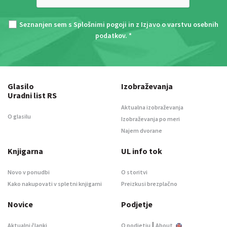
Seznanjen sem s
Splošnimi pogoji
in z
Izjavo o varstvu osebnih
podatkov
. *
Glasilo
Izobraževanja
Uradni list RS
Aktualna izobraževanja
O glasilu
Izobraževanja po meri
Najem dvorane
Knjigarna
UL info tok
Novo v ponudbi
O storitvi
Kako nakupovati v spletni knjigarni
Preizkusi brezplačno
Novice
Podjetje
|
Aktualni članki
O podjetju
About