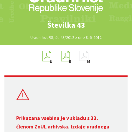
Številka 43
Uradni list RS, št. 43/2012 z dne 8. 6. 2012
Prikazana vsebina je v skladu s 33.
členom
ZoUL
arhivska. Izdaje uradnega