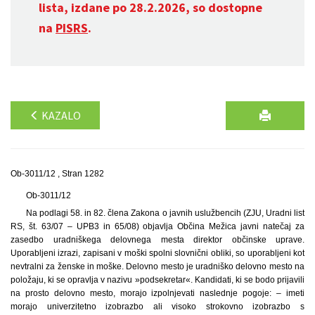
lista, izdane po 28.2.2026, so dostopne
na
PISRS
.
KAZALO
Ob-3011/12 , Stran 1282
Ob-3011/12
Na podlagi 58. in 82. člena Zakona o javnih uslužbencih (ZJU, Uradni list
RS, št. 63/07 – UPB3 in 65/08) objavlja Občina Mežica javni natečaj za
zasedbo uradniškega delovnega mesta direktor občinske uprave.
Uporabljeni izrazi, zapisani v moški spolni slovnični obliki, so uporabljeni kot
nevtralni za ženske in moške. Delovno mesto je uradniško delovno mesto na
položaju, ki se opravlja v nazivu »podsekretar«. Kandidati, ki se bodo prijavili
na prosto delovno mesto, morajo izpolnjevati naslednje pogoje: – imeti
morajo univerzitetno izobrazbo ali visoko strokovno izobrazbo s