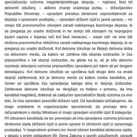
specializacijo oziroma magisterijem/druga stopnja, – najmanj šest let
delovnih izkušenj, – aktivno znanje uradnega jezika, – državljanstvo
Republike Slovenije, – opravljen preizkus strokovne usposobljenosti za
dejanja v upravnem postopku, – opravljen državni izpit iz javne uprave, – ne
smejo biti pravnomočno obsojeni zaradi naklepnega kaznivega dejanja, ki
se preganja po uradni dolžnosti in ne smejo biti obsojeni na nepogojno
kazen zapora v trajanju več kot šest mesecev, – zoper njih ne sme biti
vložena pravnomočna obtožnica zaradi naklepnega kaznivega dejanja, ki se
preganja po uradni dolžnosti. Kot delovne izkušnje se štejejo delovna doba
na delovnem mestu, za katero se zahteva ista stopnja izobrazbe in čas
pripravništva v isti stopnji izobrazbe, ne glede na to, ali je bilo delovno
razmerje sklenjeno oziroma pripravništvo opravljeno pri istem ali pri drugem
delodajalcu. Kot delovne izkušnje se upošteva tudi drugo delo na enaki
stopnji zahtevnosti, kot je delovno mesto za katero oseba kandidira, pri
čemer se upošteva čas opravljanja takega dela in stopnja izobrazbe.
Zahtevane delovne izkušnje se skrajšajo za tretjino v primeru, da ima
kandidat magisterij, doktorat ali zaključen specialistični študij oziroma za eno
leto, če ima opravljen pravniški državni izpit. Od kandidatov pričakujemo, da
imajo vodstvene in organizacijske sposobnosti, da poznajo delo z
računalnikom v okolju Windows in imajo opravljen vozniški izpit B kategorije.
Pri izbranem kandidatu se bo preverjalo ali ima opravljena oziroma priznana
strokovna izpita (državni izpit iz javne uprave in strokovni izpit iz upravnega
postopka). V nasprotnem primeru bo moral izbrani kandidat strokovna izpita,
v skladu s prvim odstavkom 89. člena Zakona o javnih uslužbencih, opraviti