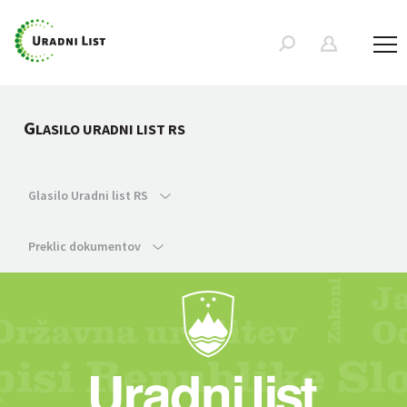
G
LASILO URADNI LIST RS
Glasilo Uradni list RS
Preklic dokumentov