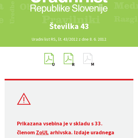
Številka 43
Uradni list RS, št. 43/2012 z dne 8. 6. 2012
Prikazana vsebina je v skladu s 33.
členom
ZoUL
arhivska. Izdaje uradnega