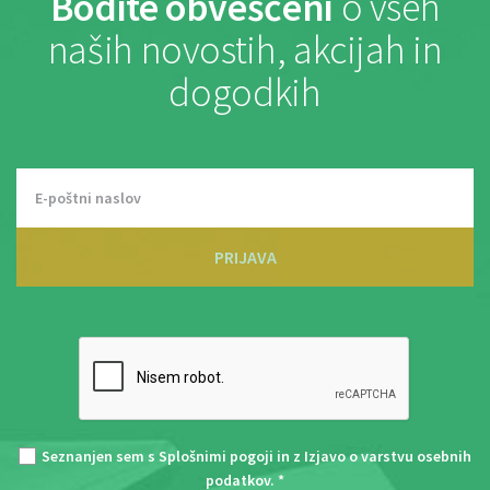
Bodite obveščeni
o vseh
naših novostih, akcijah in
dogodkih
PRIJAVA
Seznanjen sem s
Splošnimi pogoji
in z
Izjavo o varstvu osebnih
podatkov
. *