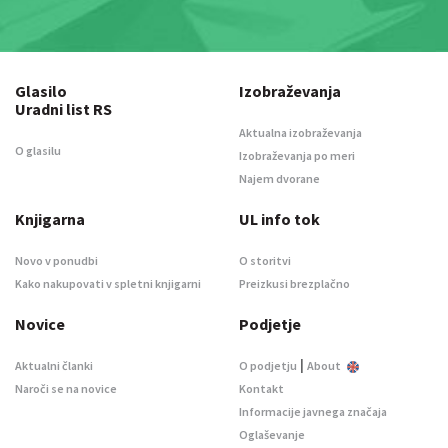
Glasilo
Izobraževanja
Uradni list RS
Aktualna izobraževanja
O glasilu
Izobraževanja po meri
Najem dvorane
Knjigarna
UL info tok
Novo v ponudbi
O storitvi
Kako nakupovati v spletni knjigarni
Preizkusi brezplačno
Novice
Podjetje
|
Aktualni članki
O podjetju
About
Naroči se na novice
Kontakt
Informacije javnega značaja
Oglaševanje