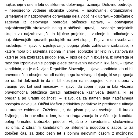
najkasneje v enem letu od sklenitve delovnega razmerja. Delovno področje:
– neposredno vodenje občinske uprave, – načrtovanje, organiziranje,
usmerjanje in nadzorovanje opravljanja dela v občinski upravi, – odločanje o
zadevah iz delovnega področja občinske uprave, – opravljanje
najzahtevnejših strokovnih nalog v občinski upravi, – vodenje projektnih
skupin za najzahtevnejše in ključne projekte, – vodenje in odločanje v
najzahtevnejših upravnih postopkih na prvi stopnji. Prijava mora vsebovati
naslednje: – izjavo o izpolnjevanju pogoja glede zahtevane izobrazbe, iz
katere mora biti razvidna stopnja in smer izobrazbe ter leto in ustanova na
kateri je bila izobrazba pridobljena, – opis delovnih izkušenj, iz katerega je
razvidno izpolnjevanje pogoja glede zahtevanih delovnih izkušenj, – izjavo
kandidata, da je državljan Republike Slovenije, – izjavo kandidata, da ni bil
pravnomočno obsojen zaradi naklepnega kaznivega dejanja, ki se preganja
po uradni dolžnosti in da ni bil obsojen na nepogojno kazen zapora v
trajanju več kot šest mesecev, – izjavo, da zoper njega ni bila vložena
pravnomočna obtožnica zaradi naklepnega kaznivega dejanja, ki se
preganja po uradni dolžnosti, – izjavo, da za namen tega natečajnega
postopka dovoljuje Občini Mežica pridobitev podatkov iz predhodne alineje
iz uradne evidence. Zaželeno je, da pisna prijava vsebuje tudi kratek
življenjepis in navedbo o tem, katera druga znanja in veščine je kandidat
poleg formalne izobrazbe pridobil, vključno z navedenima strokovnima
izpitoma. Z izbranim kandidatom bo sklenjena pogodba o zaposlitvi za
določen čas, za dobo petih let s polnim delovnim časom z možnostjo