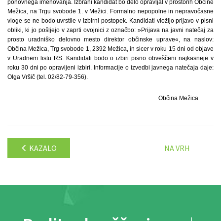
ponovnega imenovanja. Izbrani kandidat bo delo opravljal v prostorih Občine
Mežica, na Trgu svobode 1. v Mežici. Formalno nepopolne in nepravočasne
vloge se ne bodo uvrstile v izbirni postopek. Kandidati vložijo prijavo v pisni
obliki, ki jo pošljejo v zaprti ovojnici z označbo: »Prijava na javni natečaj za
prosto uradniško delovno mesto direktor občinske uprave«, na naslov:
Občina Mežica, Trg svobode 1, 2392 Mežica, in sicer v roku 15 dni od objave
v Uradnem listu RS. Kandidati bodo o izbiri pisno obveščeni najkasneje v
roku 30 dni po opravljeni izbiri. Informacije o izvedbi javnega natečaja daje:
Olga Vršič (tel. 02/82-79-356).
Občina Mežica
KAZALO
NA VRH