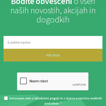
Bodite obveščeni
o vseh
naših novostih, akcijah in
dogodkih
PRIJAVA
Seznanjen sem s
Splošnimi pogoji
in z
Izjavo o varstvu osebnih
podatkov
. *