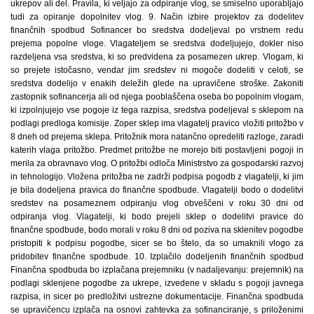
ukrepov ali del. Pravila, ki veljajo za odpiranje vlog, se smiselno uporabljajo
tudi za opiranje dopolnitev vlog. 9. Način izbire projektov za dodelitev
finančnih spodbud Sofinancer bo sredstva dodeljeval po vrstnem redu
prejema popolne vloge. Vlagateljem se sredstva dodeljujejo, dokler niso
razdeljena vsa sredstva, ki so predvidena za posamezen ukrep. Vlogam, ki
so prejete istočasno, vendar jim sredstev ni mogoče dodeliti v celoti, se
sredstva dodelijo v enakih deležih glede na upravičene stroške. Zakoniti
zastopnik sofinancerja ali od njega pooblaščena oseba bo popolnim vlogam,
ki izpolnjujejo vse pogoje iz tega razpisa, sredstva podeljeval s sklepom na
podlagi predloga komisije. Zoper sklep ima vlagatelj pravico vložiti pritožbo v
8 dneh od prejema sklepa. Pritožnik mora natančno opredeliti razloge, zaradi
katerih vlaga pritožbo. Predmet pritožbe ne morejo biti postavljeni pogoji in
merila za obravnavo vlog. O pritožbi odloča Ministrstvo za gospodarski razvoj
in tehnologijo. Vložena pritožba ne zadrži podpisa pogodb z vlagatelji, ki jim
je bila dodeljena pravica do finančne spodbude. Vlagatelji bodo o dodelitvi
sredstev na posameznem odpiranju vlog obveščeni v roku 30 dni od
odpiranja vlog. Vlagatelji, ki bodo prejeli sklep o dodelitvi pravice do
finančne spodbude, bodo morali v roku 8 dni od poziva na sklenitev pogodbe
pristopiti k podpisu pogodbe, sicer se bo štelo, da so umaknili vlogo za
pridobitev finančne spodbude. 10. Izplačilo dodeljenih finančnih spodbud
Finančna spodbuda bo izplačana prejemniku (v nadaljevanju: prejemnik) na
podlagi sklenjene pogodbe za ukrepe, izvedene v skladu s pogoji javnega
razpisa, in sicer po predložitvi ustrezne dokumentacije. Finančna spodbuda
se upravičencu izplača na osnovi zahtevka za sofinanciranje, s priloženimi