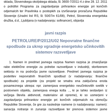
sklada, Slovenskega okoljskega sklada, št. 3600-7/2011-4 z dne 28. 12. 2011
o potrditvi Programa za zagotavljanje prihrankov energije pri končnih
odjemalcih ter Pravilnika o postopkih za izvrševanje proračuna Republike
Slovenije (Uradni list RS, št. 50/07in 61/08), Petrol, Slovenska energetska
družba, d.d., Ljubljana (v nadaljevanju: sofinancer), objavlja
javni razpis
PETROLURE/P/2012/U02 Nepovratne finančne
spodbude za ukrep vgradnje energetsko učinkovitih
sistemov razsvetljave
1. Namen in predmet javnega razpisa Namen razpisa je zmanjšanje rabe električne energije za potrebe razsvetljave v industriji, storitvenem sektorju in na področju javne razsvetljave. Predmet javnega razpisa je podelitev nepovratnih finančnih spodbud (v nadaljevanju: finančne spodbude) za projekte (za projekt se smatra ena zaključena enota posameznega ukrepa: npr. zamenjava energetsko neučinkovitih svetilk v poslovnem objektu, zamenjava enega kotla ..., ki je lahko sestavljen iz večjega števila aktivnosti, materialov ali opreme), ki so usmerjeni v zagotavljanja prihrankov energije pri končnih odjemalcih na območju Republike Slovenije, če gre za naslednje namene (v nadaljevanju: namen): sanacija notranje in zunanje razsvetljave ter prenova sistemov javne razsvetljave. V skladu s Pravilnikom o spodbujanju URE in OVE se dodeljevanje finančnih spodbud v okviru javnega razpisa izvaja po pravilih državnih subvencij. Za določanje višine prihrankov se uporabljajo normativi v skladu s Pravilnikom o metodah za določanje prihrankov energije pri končnih odjemalcih (Uradni list RS, št. 4/10), Metod za izračun prihrankov energije pri izvajanju ukrepov za povečanje učinkovitosti rabe energije in večjo uporabo obnovljivih virov energije, ki so skladne s končnim poročilom Inštituta Jožef Stefan, št. IJS-DP-10072, september 2011, pripravljenim skladno z zahtevami in smernicami Direktive 2006/32/ES in po naročilu Ministrstva za gospodarstvo (v nadaljevanju: metodologija IJS), ter meritve, ki temeljijo na spremljanju porabe, ali katerakoli druga metoda, ki je bila del potrjenega programa za izvajanje tega javnega razpisa. Uporaba metod se nanaša na pripravo vloge in smiselno pri pripravi poročila o rezultatih obratovanj naprav, v kolikor podatki o prihrankih ne temeljijo na spremljanju porabe s standardnimi merilnimi enotami. Delež prihrankov projekta na osnovi redukcij oziroma regulacije se priznava le v primeru, če se z izračunom v tehničnem elaboratu in opisu izvedbe projekta jasno dokaže obseg redukcije, to je zmanjšanja napajalne energije z zmanjšanjem moči in skrajšanjem časa obratovanja. 2. Pogoji za sofinanciranje projektov Vsi projekti, ki so predmet sofinanciranja, morajo izpolnjevati tehnične pogoje, ki so predstavljeni v nadaljevanju. Projekt mora zagotoviti vgradnjo sodobnih energetsko varčnih in okolju prijaznih svetilk. Glede minimalne energetske učinkovitosti svetilk se upošteva Uredba Komisije (ES) št. 245/2009 z dne 18. marca 2009 o izvajanju Direktive Evropskega parlamenta in Sveta 2005/32/ES v zvezi z zahtevami za okoljsko primerno zasnovo fluorescenčnih sijalk brez vdelanih predstikalnih naprav, visokointenzivnostih sijalk in predstikalnih naprav in svetilk za delovanje teh sijalk ter o razveljavitvi Direktive Evropskega parlamenta in Sveta 2000/55/ES (Uradni list L 076, 24/03/2009 str. 17–44). V primeru uporabe gospodinjskih svetil za razsvetljavo se glede energetske učinkovitosti upošteva Uredbo Komisije (ES) št. 244/2009 z dne 18. 3. 2009 o izvajanju Direktive Evropskega parlamenta in Sveta 2005/32/ES v zvezi z zahtevami za okoljsko primerno zasnovo neusmerjenih svetil v gospodinjstvu. Za energetsko učinkovite izdelke, ki so uporabljeni za izvedbo projekta, morajo biti upoštevane vse zahteve in uredbe evropskega pravnega reda, ki se nanašajo na izvajanje Direktive Evropskega parlamenta in Sveta 2005/32/ES v zvezi z zahtevami za okoljsko primerno zasnovo izdelkov oziroma na njeno prenovitev: Direktiva 2009/125/ES Evropskega parlamenta in Sveta o vzpostavitvi okvira za določanje zahtev za okoljsko primerno zasnovo izdelkov, povezanih z energijo (prenovitev). Izvedba zunanje razsvetljave mora biti v skladu z Uredbo o mejnih vrednostih svetlobnega onesnaževanja okolja (Uradni list RS, št. 81/07 in 109/107 in 62/10). Skladnost mora biti zagotovljena v času predaje in prevzema opreme v uporabo oziroma ob zaključku izvedbe projekta (izjava o skladnosti opreme na dan primopredaje je sestavni del primopredajnega zapisnika). 3. Upravičenci za kandidiranje na javnem razpisu Upravičenci za dodelitev finančne spodbude po tem razpisu so podjetja, ki imajo sedež v Republiki Sloveniji in nameravajo izvesti začetno investicijo v tem razpisu obravnavane namene. Podjetje je samostojni podjetnik posameznik, pravna oseba ne glede na pravni status, organizacijo ali lastništvo, ki se ukvarja s pridobitno dejavnostjo. Pridobitna dejavnost je dejavnost, ki se opravlja na trgu zaradi pridobivanja dobička ali če z opravljanjem te dejavnosti zavezanec konkurira na trgu z drugimi osebami, zavezanci po Zakonu o davku od dohodkov pravnih oseb (Uradni list RS, št. 117/06, 90/07, 56/08 in 76/08, 92/08, 5/09, 96/09, 43/10 in 59/11). V primeru izvedbe projekta po modelu pogodbenega znižanja stroškov za energijo in/ali pogodbene dobave energije (v nadaljevanju: pogodbeništvo) je vlagatelj lahko tudi pogodbenik, ob izpolnjevanju naslednjih pogojev: – med partnerjema mora biti sklenjena ustrezna dolgoročna pogodba (najmanj za dobo 10 let), – ekonomski izračun cene za opravljeno storitev pogodbeništva mora biti izdelan v dveh variantah, t.j. z in brez upoštevanja sofinanciranja s strani sofinancerja, ki mora biti na straneh, kjer sta analizirani obe varianti, podpisan s strani pooblaščenega predstavnika uporabnika storitve. Partnerja v pogodbenem razmerju sta pogodbenik/koncesionar, ki je lastnik, razen v primeru koncesijskega razmerja po BTO modelu tudi najemnik, in obratovalec kotlovske ali druge naprave, in uporabnik storitev. Za pogodbeno razmerje se štejejo tudi koncesijska in druga podobna razmerja. V primeru, da je vlagatelj pogodbenik iz prejšnjega odstavka te točke, se izpolnjevanje pogojev za prijavo na ta razpis in izračun višine finančne spodbude oziroma stopnje sofinanciranje, presoja glede na status, položaj in velikost le-tega. 4. Razpoložljiva sredstva in višina sofinanciranja Skupna višina sredstev za finančne spodbude za namene, ki so predmet tega javnega razpisa, znaša 500.000,00 EUR. Višina finančne spodbude za posamezen projekt se določi na podlagi v vlogi za dodelitev finančne spodbude prijavljenih upravičenih stroškov ter z upoštevanjem omejitve najvišje možne stopnje sofinanciranja. Omejitve sofinanciranja posameznega projekta: – višina sofinanciranje ne sme presegati 30 % vrednosti upravičenih stroškov projekta za velika podjetja, 40 % vrednosti upravičenih stroškov projekta za srednja podjetja oziroma 50 % upravičenih stroškov projekta za mala in mikro podjetja, – v primeru pogodbeništva višina nepovratnih sredstev ne sme presegati 30 % vrednosti upravičenih stroškov projekta, – najmanjša vrednost upravičenih stroškov projekta po tem razpisu mora znašati najmanj 30.000 EUR. Pri določanju velikosti podjetja se upoštevajo določila Priloge I k Uredbi Komisije (ES) št. 800/2008 z dne 6. avgusta 2008, objavljeni v UL L 214, 9. 8. 2008. Posebne omejitve sofinanciranja posameznih projektov za posamezni namen: – višina sofinanciranja ne sme presegati 600 EUR nepovratnih sredstev za vsako letno prihranjeno MWh energije. – višina sofinanciranja ne sme presegati 250.000,00 EUR. Upravičeni stroški so lahko upravičeni le v okviru predmeta in namena javnega razpisa in sicer za: – nabavo in namestitev (vgradnjo) varčnih in okolju prijaznih svetilk1, – nabavo in vgradnjo varčnih svetil2 in odsevnikov ter učinkovitih predstikalnih naprav3, 1 Svetilka je naprava, ki prižgana oddaja svetlobo. Svetilke so obešene, ali pritrjene na strop ali steno in rabijo za namestitev vira ovojni okov ali natični spoj ter nosijo senčnik za zakrivanje samega vira 2 Izraz svetilo uporabljamo za poimenovanje različnih virov svetlobe npr. žarnica, sijalka. Sijalka je svetlobni vir, kjer svetloba nastaja na osnovi razelektrenja v plinu. 3 Šteje izvedba v kompletu ali npr. vgradnja kompaktnih fluorescenčnih sijalk. – rekonstrukcijo in predelavo pomožne opreme ter postavitev ali gradnjo nove nadomestne pomožne opreme (drogovi, konzole), v primeru, da vlagatelj strokovno utemeljeno spreminja postavitev (lokacijo) svetilk ali se v dokumentaciji operacije izkaže, da je zaradi spremembe svetilk zamenjava pomožne opreme primernejša oziroma cenejša od predelave, – nabavo in vgradnjo regulatorjev in krmilnih sistemov za varčno osvetljevanje ter opreme za daljinsko krmiljenje razsvetljave oziroma samodejno izvajanje redukcij obratovanja razsvetljave, – stroške sanacije odjemnih mest razsvetljave, – stroški nabave in vgradnje nove opreme in spremljanje porabe električne energije za razsvetljavo ter nabavo in zagon opreme za izvajanje energetskega knjigovodstva razsvetljave; Za upravičene stroške pri vseh namenih se štejejo tudi stroški, ki se nanašajo na izdelavo dokumentacije, za katero so priložena dokazila o izdelavi in plačilu, pri čemer izvedba (datum računa) ni starejša od dvanajst mesecev pred vložitvijo vloge, in nadzora za potrebe izvedbe projekta. Ti stroški ne morejo biti višji od 10 % vrednosti vseh upravičenih stroškov projekta. Neupravičeni stroški pri projektih so predvsem: dokumentirani upravičeni stroški, ki so višji od podanih omejitev upravičenih stroškov, ostali stroški, ki niso navedeni kot upravičeni stroški ter davek na dodano vrednost (DDV) in drugi davki. Finančno spodbudo je mogoče dodeliti samo, če je vlagatelj zanjo vložil vlogo za dodelitev finančne spodbude pred začetkom izvajanja naložbe. Investitor pred kandidiranjem še ne sme pričeti z izvajanjem gradbenih, obrtniških in drugih del, ki so predmet finančne spodbude. Pri projektih, za katere je potrebna pridobitev gradbenega dovoljenja, je potrebno sofinancerju posredovati le-to najkasneje do 30. 10. 2012. Za vse projekte, ki ne bodo zaključeni do 30. 10. 2012, je potrebno do tega datuma posredovati sofinancerju dokazilo o izvedenem zavezujočem naročilu glavne opreme. V kolikor vlagatelj ne izpolni navedenih pogojev, izgubi pravico do sofinanciranja Izdatki, ki bodo nastali po 31. 8. 2013 niso upravičeni do sofinanciranja po tem javnem razpisu. Projekt se mora fizično in fina