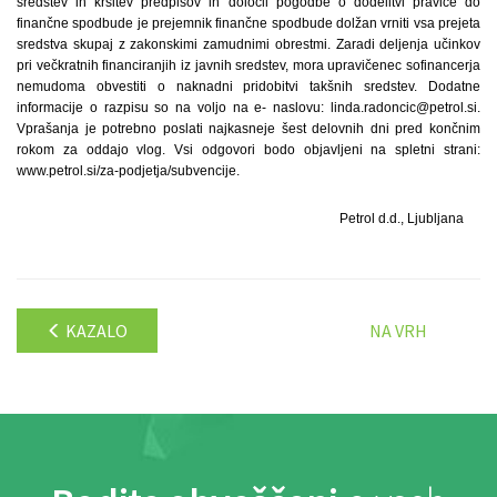
sredstev in kršitev predpisov in določil pogodbe o dodelitvi pravice do
finančne spodbude je prejemnik finančne spodbude dolžan vrniti vsa prejeta
sredstva skupaj z zakonskimi zamudnimi obrestmi. Zaradi deljenja učinkov
pri večkratnih financiranjih iz javnih sredstev, mora upravičenec sofinancerja
nemudoma obvestiti o naknadni pridobitvi takšnih sredstev. Dodatne
informacije o razpisu so na voljo na e- naslovu: linda.radoncic@petrol.si.
Vprašanja je potrebno poslati najkasneje šest delovnih dni pred končnim
rokom za oddajo vlog. Vsi odgovori bodo objavljeni na spletni strani:
www.petrol.si/za-podjetja/subvencije.
Petrol d.d., Ljubljana
KAZALO
NA VRH