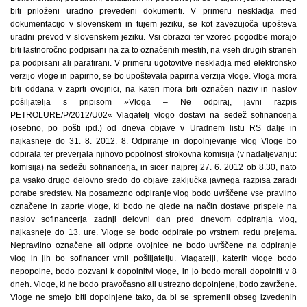
biti priloženi uradno prevedeni dokumenti. V primeru neskladja med
dokumentacijo v slovenskem in tujem jeziku, se kot zavezujoča upošteva
uradni prevod v slovenskem jeziku. Vsi obrazci ter vzorec pogodbe morajo
biti lastnoročno podpisani na za to označenih mestih, na vseh drugih straneh
pa podpisani ali parafirani. V primeru ugotovitve neskladja med elektronsko
verzijo vloge in papirno, se bo upoštevala papirna verzija vloge. Vloga mora
biti oddana v zaprti ovojnici, na kateri mora biti označen naziv in naslov
pošiljatelja s pripisom »Vloga – Ne odpiraj, javni razpis
PETROLURE/P/2012/U02« Vlagatelj vlogo dostavi na sedež sofinancerja
(osebno, po pošti ipd.) od dneva objave v Uradnem listu RS dalje in
najkasneje do 31. 8. 2012. 8. Odpiranje in dopolnjevanje vlog Vloge bo
odpirala ter preverjala njihovo popolnost strokovna komisija (v nadaljevanju:
komisija) na sedežu sofinancerja, in sicer najprej 27. 6. 2012 ob 8.30, nato
pa vsako drugo delovno sredo do objave zaključka javnega razpisa zaradi
porabe sredstev. Na posamezno odpiranje vlog bodo uvrščene vse pravilno
označene in zaprte vloge, ki bodo ne glede na način dostave prispele na
naslov sofinancerja zadnji delovni dan pred dnevom odpiranja vlog,
najkasneje do 13. ure. Vloge se bodo odpirale po vrstnem redu prejema.
Nepravilno označene ali odprte ovojnice ne bodo uvrščene na odpiranje
vlog in jih bo sofinancer vrnil pošiljatelju. Vlagatelji, katerih vloge bodo
nepopolne, bodo pozvani k dopolnitvi vloge, in jo bodo morali dopolniti v 8
dneh. Vloge, ki ne bodo pravočasno ali ustrezno dopolnjene, bodo zavržene.
Vloge ne smejo biti dopolnjene tako, da bi se spremenil obseg izvedenih