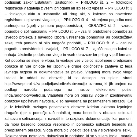
podpisnik zakoniti/statutarni zastopnik), – PRILOGO št. 2 – fotokopijo
registracije vlagatelja z vsemi prilogami ali izpisek iz Ajpesa, – PRILOGO št. 3
– fotokopijo akta o ustanovitvi ali drug akt, v katerem so navedene
registrirane dejavnosti vlagatelja, – PRILOGO št. 4 – sklenjena pogodba med
partnerjema (zgolj v primeru pogodbeništva), – OBRAZEC št. 2 – vzorec
pogodbe o sofinanciranju, – PRILOGO št. 5 – vsaj tri pridobljene ponudbe za
izvedbo projekta z navedbo izbora ustreznega ponudnika ali obrazložitev,
zakaj treh ponudb ni bilo mogoče pridobiti, – PRILOGO št. 6 – osnutki
pogodb s predvidenimi izvajalci, – PRILOGO št. 7 – zgoščenka, na kateri se
nahaja faksimile podpisane vloge in vseh obrazcev ter prilog v pdf formatu.
Kot popolna se šteje le vloga, ki vsebuje vse v celoti izpolnjene predpisane
obrazce in vse priloge ter izpolnjuje druge obličnostne zahteve iz tega
javnega razpisa in dokumentacije za prijavo. Vlagatelj mora svojo vlogo
izdelati in oddati na obrazcih, ki so dostopni na spletni strani
http://www.petrol.si/za-podjetja/storitve/subvencije oziroma, ki jih prejme na
podlagi naročila podanega na naslov elektronske pošte:
linda.radoncic@petrol.si. Vlagatelji mora pri pripravi vloge in izpolnjevanju
obrazcev upoštevati navodila, ki so navedena na posameznem obrazcu. Če
je iz tehničnih razlogov posamezen obrazec izdelan oziroma izpolnjen
drugače (npr. s pomočjo računalnika), mora besedilo v obrazcu ustrezati
zahtevam sofinancerja iz navodil in te razpisne dokumentacije, kar pomeni,
da mora besedilo obrazca vsebinsko in pomensko ustrezati besedilu na
predpisanem obrazcu. Vloga mora biti v celoti izdelana v slovenskem jeziku.
Dokumentom, potrdilom, dokazilom in podobno, ki so v tujem jeziku, morajo