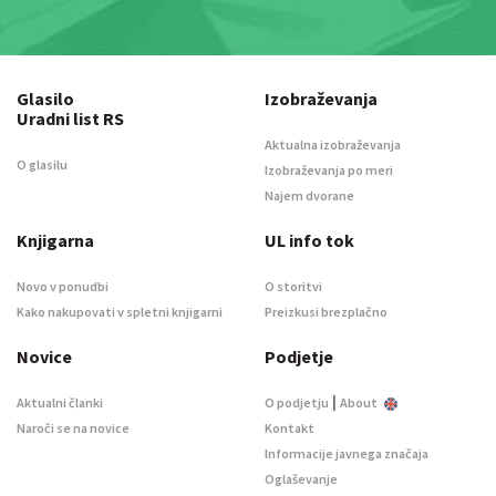
Glasilo
Izobraževanja
Uradni list RS
Aktualna izobraževanja
O glasilu
Izobraževanja po meri
Najem dvorane
Knjigarna
UL info tok
Novo v ponudbi
O storitvi
Kako nakupovati v spletni knjigarni
Preizkusi brezplačno
Novice
Podjetje
|
Aktualni članki
O podjetju
About
Naroči se na novice
Kontakt
Informacije javnega značaja
Oglaševanje