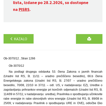
lista, izdane po 28.2.2026, so dostopne
na
PISRS
.
KAZALO
Ob-3070/12 , Stran 1266
Ob-3070/12
Na podlagi drugega odstavka 53. člena Zakona o javnih financah
(Uradni list RS, št. 11/11 – uradno prečiščeno besedilo), 66.b člena
Energetskega zakona (Uradni list RS, št. 27/07 – uradno prečiščeno
besedilo, 70/08, 22/10 in 37/11 – odl. US, v nadaljevanju: EZ), Uredbe o
zagotavljanju prihrankov energije pri končnih odjemalcih (Uradni list RS, št.
114/09 in 57/11; v nadaljevanju: uredba), Pravilnika o spodbujanju učinkovite
rabe energije in rabe obnovljivih virov energije (Uradni list RS, št. 89/08 in
25/09; v nadaljevanju Pravilnik o spodbujanju URE in OVE), odločbe Eko