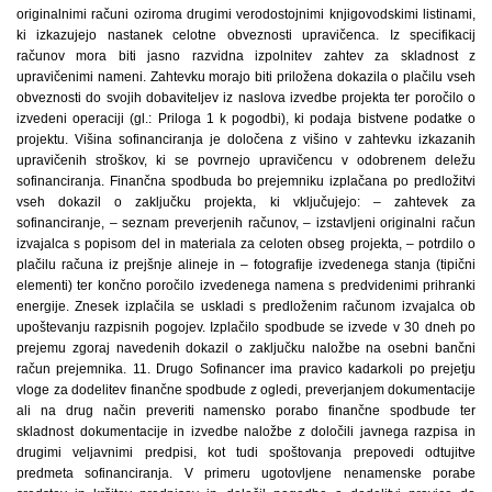
originalnimi računi oziroma drugimi verodostojnimi knjigovodskimi listinami,
ki izkazujejo nastanek celotne obveznosti upravičenca. Iz specifikacij
računov mora biti jasno razvidna izpolnitev zahtev za skladnost z
upravičenimi nameni. Zahtevku morajo biti priložena dokazila o plačilu vseh
obveznosti do svojih dobaviteljev iz naslova izvedbe projekta ter poročilo o
izvedeni operaciji (gl.: Priloga 1 k pogodbi), ki podaja bistvene podatke o
projektu. Višina sofinanciranja je določena z višino v zahtevku izkazanih
upravičenih stroškov, ki se povrnejo upravičencu v odobrenem deležu
sofinanciranja. Finančna spodbuda bo prejemniku izplačana po predložitvi
vseh dokazil o zaključku projekta, ki vključujejo: – zahtevek za
sofinanciranje, – seznam preverjenih računov, – izstavljeni originalni račun
izvajalca s popisom del in materiala za celoten obseg projekta, – potrdilo o
plačilu računa iz prejšnje alineje in – fotografije izvedenega stanja (tipični
elementi) ter končno poročilo izvedenega namena s predvidenimi prihranki
energije. Znesek izplačila se uskladi s predloženim računom izvajalca ob
upoštevanju razpisnih pogojev. Izplačilo spodbude se izvede v 30 dneh po
prejemu zgoraj navedenih dokazil o zaključku naložbe na osebni bančni
račun prejemnika. 11. Drugo Sofinancer ima pravico kadarkoli po prejetju
vloge za dodelitev finančne spodbude z ogledi, preverjanjem dokumentacije
ali na drug način preveriti namensko porabo finančne spodbude ter
skladnost dokumentacije in izvedbe naložbe z določili javnega razpisa in
drugimi veljavnimi predpisi, kot tudi spoštovanja prepovedi odtujitve
predmeta sofinanciranja. V primeru ugotovljene nenamenske porabe