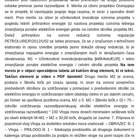
Na tem
mestu je v objavi uporabljena tabela ali kakšen drug element, ki ni tekst.
Takšen element je viden v PDF datoteki!
Drugo merilo M2 je ocena,
podana v številu točk po izrazu spodaj, in sicer na osnovi povprečno
predvidenih stroškov za vzdrževanje v primerjavi s predvidenimi stroški za
električno energijo in vzdrževanjev istem obdobju (letno in po stalnih cenah),
pri čemer se upošteva pozitivna ocena, M2 ≥ 0. M2 = [število točk ≥ 0] = 70 –
(stroški vzdrževanja razsvetljave/skupaj stroški električne energije in
vzdrževanja razsvetljave) * 100 Vloga mora doseči minimalen seštevek točk
po obeh kriterijih M=M1 + M2 ≥ 30,00 točk, drugače se zavrne. 7. Priprava in
popolnost vlog Vloga za dodelitev sredstev mora vsebovati: – OBRAZEC št. 1
– Vloga, – PRILOGO št. 1 – fotokopija pooblastila ali drugega dokument iz
katerega izhaja pooblastilo za podpis in vložitev vloge na javni razpis (če ni