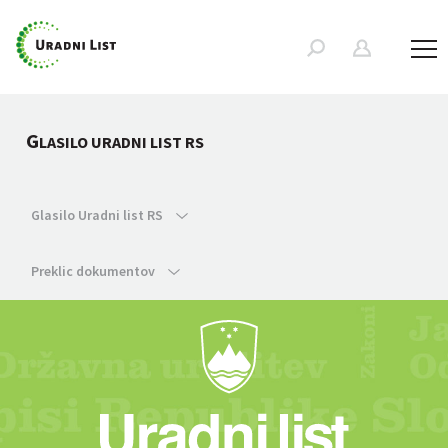
G
LASILO URADNI LIST RS
Glasilo Uradni list RS
Preklic dokumentov