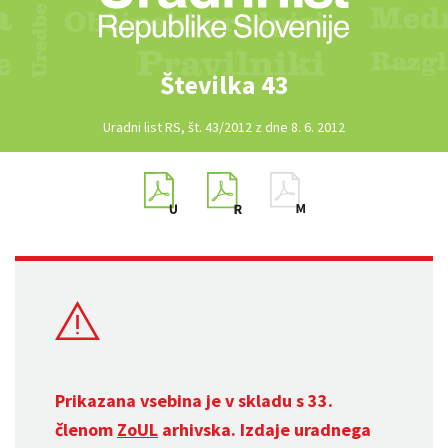
Številka 43
Uradni list RS, št. 43/2012 z dne 8. 6. 2012
Prikazana vsebina je v skladu s 33.
členom
ZoUL
arhivska. Izdaje uradnega