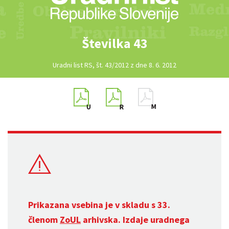
Številka 43
Uradni list RS, št. 43/2012 z dne 8. 6. 2012
Prikazana vsebina je v skladu s 33.
členom
ZoUL
arhivska. Izdaje uradnega