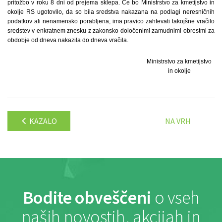
pritožbo v roku 8 dni od prejema sklepa. Če bo Ministrstvo za kmetijstvo in
okolje RS ugotovilo, da so bila sredstva nakazana na podlagi neresničnih
podatkov ali nenamensko porabljena, ima pravico zahtevati takojšne vračilo
sredstev v enkratnem znesku z zakonsko določenimi zamudnimi obrestmi za
obdobje od dneva nakazila do dneva vračila.
Ministrstvo za kmetijstvo
in okolje
KAZALO
NA VRH
Bodite obveščeni
o vseh
naših novostih, akcijah in