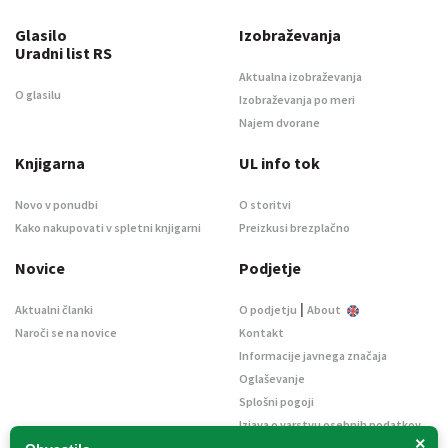
Glasilo
Izobraževanja
Uradni list RS
Aktualna izobraževanja
O glasilu
Izobraževanja po meri
Najem dvorane
Knjigarna
UL info tok
Novo v ponudbi
O storitvi
Kako nakupovati v spletni knjigarni
Preizkusi brezplačno
Novice
Podjetje
|
Aktualni članki
O podjetju
About
Naroči se na novice
Kontakt
Informacije javnega značaja
Oglaševanje
Splošni pogoji
Izjava o varstvu osebnih podatkov
×
E-dražbe