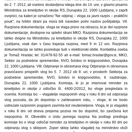
do 2. 7. 2012, ali osebno dostavljena istega dne do 14. ure, v glavno pisarno
Ministrstva za kmetijstvo in okolje RS, Dunajska 22, 1000 Ljubljana, v zaprti
ovojnici, na kateri je označeno "Ne odpiraj – vloga za javni razpis – praktični
pouk", na hrbtni strani pa mora biti naveden polni naslov pošiljatelja. VII.
Razpisna dokumentacija: vloga se vlaga pisno na obrazcu, ki je del razpisne
dokumentacije, dostopne na spletni strani MKO. Razpisna dokumentacija se
lahko dvigne na Ministrstvu za kmetijstvo in okolje RS, Dunajska 22, 1000
Ljubljana, vsak dan v času trajanja razpisa, med 9 in 12 uro. Razpisna
dokumentacija se lahko posreduje tudi v elektronski obliki. Kontaktna oseba
je Tomaž Hrastar, tel. 01/478-92-55 ali e-mail: tomaz.hrastar@gov.si, MKO,
Sektor za podnebne spremembe, NVO, šolstvo in knjigovodstvo, Dunajska
22, 1000 Ljubljana. VIII. Odpiranje in obravnava vlog Odpiranje in obravnava
pravočasno prispelih vlog bo 5. 7. 2012 ob 9. uri, v prostorih Sektorja za
podnebne spremembe, NVO, šolstvo in knjigovodstvo, II. nadstropje,
Dunajska 22, 1000 Ljubljana. Komisija, ki jo je imenoval minister za
kmetijstvo in okolje z odločbo št.: 4400-2/2012, bo vloge pregledala in
ocenila. Komisija bo: – vlagatelje nepopolnih vlog v roku 8 dni od odpiranja
vlog pozvala, da jih dopolnijo v zahtevanem roku, – vloge, ki ne bodo
ustrezale razpisnim pogojem zavrnila kot neutemeljene. Vloga, ki jo vlagatelj
v roku 8 dni od dneva prejema poziva ne bo dopolnil, bo zavržena kot
nepopolna. IX. Obvestilo o izidu javnega razpisa Na podlagi predloga
komisije bo o vlogi odločal minister za kmetijstvo in okolje v roku 60 dni po
odpiranju vlog s sklepom. Zoper sklep lahko vlagatelj na ministrstvo vloži