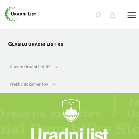
G
LASILO URADNI LIST RS
Glasilo Uradni list RS
Preklic dokumentov