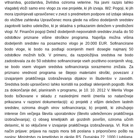
vrtnarstva, gozdarstva, živilstva oziroma veterine. Na javni razpis lahko
vlagatelj vloži samo eno vlogo za vse projekte, ki jih izvaja. III/2: Pogoji, ki jih
mora izpolnjevati upravičenec v zvezi s predmetom podpore od izdaje sklepa
do vložitve zahtevka Upravičenec mora glede na višino dodeljenih sredstev
zagotoviti lastno udeležbo, ki je skladna s prikazanim deležem v predloženi
vlogi. IV. Finančni pogoji Delež dodeljenih nepovratnih sredstev znaša do 50
odstotkov priznane višine stroškov programa. Najvišja možna višina
dodeljenih sredstev na posamezno vlogo je 20.000 EUR. Sofinancirane
bodo vloge, ki bodo na podlagi ocenjenih meril dosegle najmanj 50
odstotkov možnih točk. V primeru, da razpoložljiva sredstva ne bodo
zadostovala za do 50 odstotno sofinanciranje vseh pozitivno ocenjenih vlog,
se bodo vsem vlogam sredstva sofinanciranja sorazmerno znižala. Za
priznano vrednost programa se štejejo materialni stroški, povezani z
izvajanjem praktičnega izobraževanja dijakov in študentov v zavodih.
Sredstva bodo upravičenci lahko koristili na podlagi sklenjenih pogodb. Rok
za dokončanje del, planiranih v programu, je 10. 10. 2012 V. Merila Vloge
bodo točkovane v skladu z naslednjimi merili (merila so natančneje
prikazana v razpisni dokumentaciji): a) projekti z višjim deležem lastnih
sredstev, oziroma drugih virov sofinanciranja; b) projekti, ki združujejo
interese čim večjega števila uporabnikov (število udeležencev praktičnega
izobraževanja); c) obseg kmetijskih ali gozdnih površin, oziroma učnih
delavnic, ki so vključene v izvajanje praktičnega izobraževanja. VI. Rok in
način prijave: prijava na razpis mora biti poslana s priporočeno pošto na
naslov: Ministrstvo za kmetijstvo in okolje RS, Dunajska 22, 1000 Ljubljana,