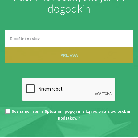
dogodkih
PRIJAVA
Seznanjen sem s
Splošnimi pogoji
in z
Izjavo o varstvu osebnih
podatkov
. *