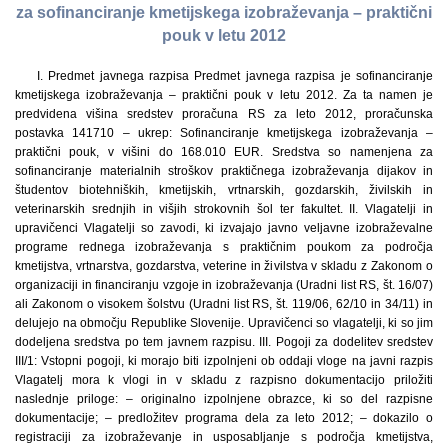
za sofinanciranje kmetijskega izobraževanja – praktični
pouk v letu 2012
I. Predmet javnega razpisa Predmet javnega razpisa je sofinanciranje
kmetijskega izobraževanja – praktični pouk v letu 2012. Za ta namen je
predvidena višina sredstev proračuna RS za leto 2012, proračunska
postavka 141710 – ukrep: Sofinanciranje kmetijskega izobraževanja –
praktični pouk, v višini do 168.010 EUR. Sredstva so namenjena za
sofinanciranje materialnih stroškov praktičnega izobraževanja dijakov in
študentov biotehniških, kmetijskih, vrtnarskih, gozdarskih, živilskih in
veterinarskih srednjih in višjih strokovnih šol ter fakultet. II. Vlagatelji in
upravičenci Vlagatelji so zavodi, ki izvajajo javno veljavne izobraževalne
programe rednega izobraževanja s praktičnim poukom za področja
kmetijstva, vrtnarstva, gozdarstva, veterine in živilstva v skladu z Zakonom o
organizaciji in financiranju vzgoje in izobraževanja (Uradni list RS, št. 16/07)
ali Zakonom o visokem šolstvu (Uradni list RS, št. 119/06, 62/10 in 34/11) in
delujejo na območju Republike Slovenije. Upravičenci so vlagatelji, ki so jim
dodeljena sredstva po tem javnem razpisu. III. Pogoji za dodelitev sredstev
III/1: Vstopni pogoji, ki morajo biti izpolnjeni ob oddaji vloge na javni razpis
Vlagatelj mora k vlogi in v skladu z razpisno dokumentacijo priložiti
naslednje priloge: – originalno izpolnjene obrazce, ki so del razpisne
dokumentacije; – predložitev programa dela za leto 2012; – dokazilo o
registraciji za izobraževanje in usposabljanje s področja kmetijstva,