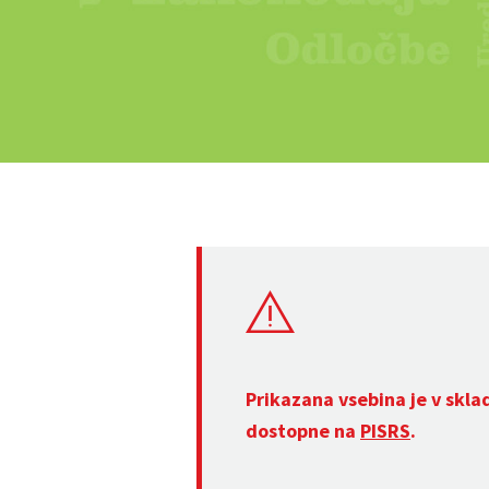
Prikazana vsebina je v skla
dostopne na
PISRS
.