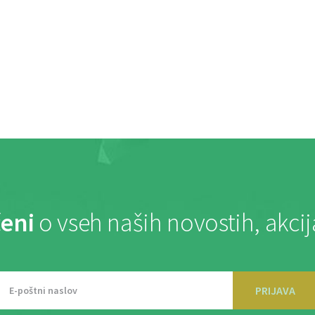
eni
o vseh naših novostih, akci
PRIJAVA