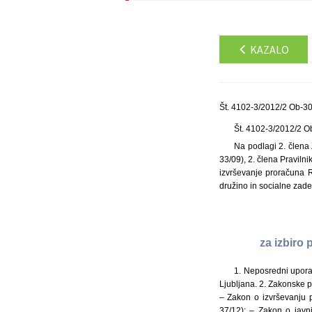
KAZALO
Št. 4102-3/2012/2 Ob-30
Št. 4102-3/2012/2 
Na podlagi 2. člena
33/09), 2. člena Pravilni
izvrševanje proračuna R
družino in socialne zad
za izbiro
1. Neposredni uporabnik: Ministrstvo za delo, družino in socialne zadeve (v nadaljevanju: Ministrstvo), Kotnikova ulica 28, 1000 Ljubljana. 2. Zakonske podlage javnega razpisa: – Rebalans proračuna Republike Slovenije za leto 2012 (Uradni list RS, št. 37/12); – Zakon o izvrševanju proračunov Republike Slovenije za leti 2011 in 2012 (Uradni list RS, št. 96/10, 4/11, 22/12 – ZUKN-C in 37/12); – Zakon o javnih financah (Uradni list RS, št. 11/11 – uradno prečiščeno besedilo in 110/11 – ZDIU12); – Pravilnik o postopkih za izvrševanje proračuna Republike Slovenije (Uradni list RS, št. 50/07, 61/08 in 99/09 – ZIPRS1011); – Zakon o subvencioniranju študentske prehrane (Uradni list RS, št. 74/07 – uradno prečiščeno besedilo in 33/09); – Pravilnik o subvencioniranju študentske prehrane (Uradni list RS, št. 72/09); – Zakon za uravnoteženje javnih financ (Uradni list RS, št. 40/12). 3. Predmet javnega razpisa: dejavnost prehrambenih gostinskih obratov – izbira ponudnikov subvencionirane študentske prehrane za leti 2013 in 2014. 4. Okvirna višina sredstev tega razpisa je, skladno z drugim odstavkom 20. člena Zakona o izvrševanju proračunov Republike Slovenije za leti 2011 in 2012, 13.951.079,20 EUR v letu 2013 in 10.463.309,40 EUR v letu 2014. 5. Kraj izvedbe: kraj izvedbe študentske prehrane so študijska središča v Republiki Sloveniji, torej kraji, kjer so višje strokovne šole in visokošolski zavodi, ki izvajajo javno veljavne višješolske in visokošolske programe: Ajdovščina, Bled, Brežice, Celje, Črnomelj, Dob pri Domžalah, Domžale, Dutovlje, Godovič, Hoče, Ilirska Bistrica, Izola, Jesenice