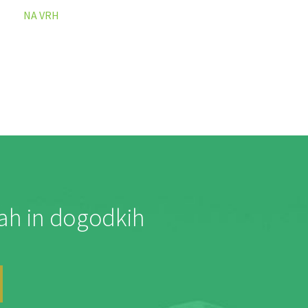
NA VRH
jah in dogodkih