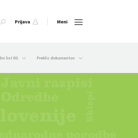
Prijava
Meni
dni list RS
Preklic dokumentov