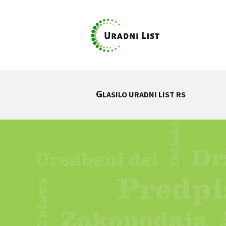
G
LASILO URADNI LIST RS