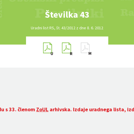
Številka 43
Uradni list RS, št. 43/2012 z dne 8. 6. 2012
du s 33. členom
ZoUL
arhivska. Izdaje uradnega lista, iz