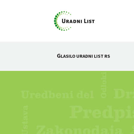
G
LASILO URADNI LIST RS