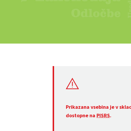
Prikazana vsebina je v skla
dostopne na
PISRS
.