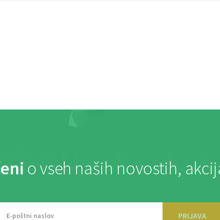
eni
o vseh naših novostih, akci
PRIJAVA