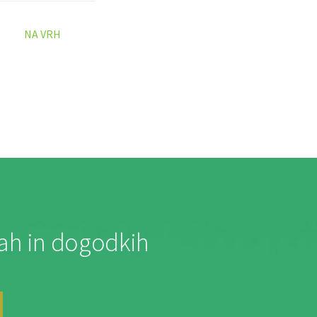
NA VRH
jah in dogodkih