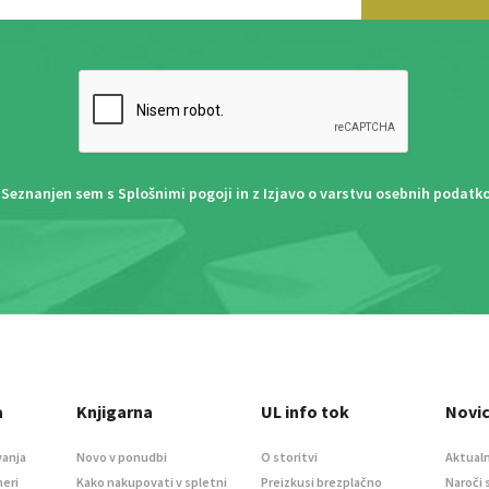
Seznanjen sem s
Splošnimi pogoji
in z
Izjavo o varstvu osebnih podatk
a
Knjigarna
UL info tok
Novi
vanja
Novo v ponudbi
O storitvi
Aktualn
meri
Kako nakupovati v spletni
Preizkusi brezplačno
Naroči 