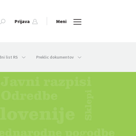
Prijava
Meni
dni list RS
Preklic dokumentov