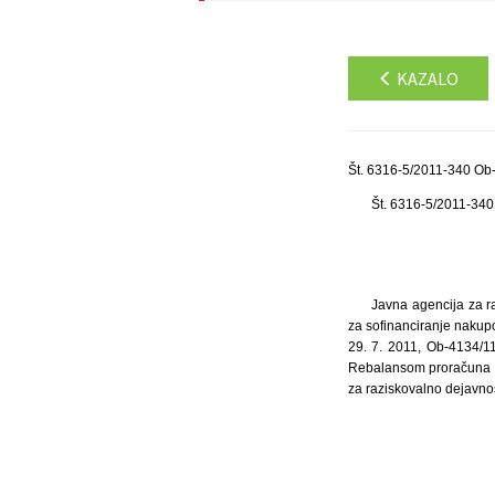
KAZALO
Št. 6316-5/2011-340 Ob-
Št. 6316-5/2011-34
Javna agencija za ra
za sofinanciranje nakupo
29. 7. 2011, Ob-4134/11
Rebalansom proračuna Re
za raziskovalno dejavnost