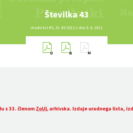
Številka 43
Uradni list RS, št. 43/2012 z dne 8. 6. 2012
du s 33. členom
ZoUL
arhivska. Izdaje uradnega lista, iz