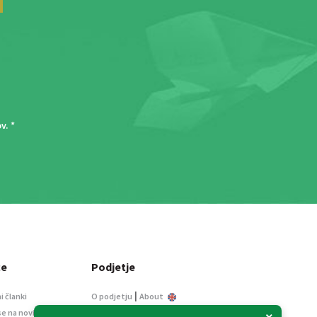
ov
. *
ce
Podjetje
|
i članki
O podjetju
About
se na novice
Kontakt