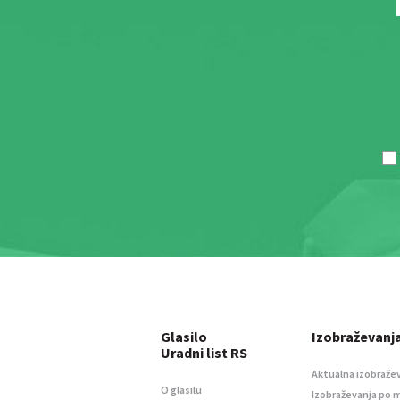
Glasilo
Izobraževanj
Uradni list RS
Aktualna izobraže
O glasilu
Izobraževanja po 