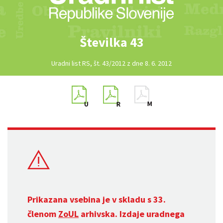
Številka 43
Uradni list RS, št. 43/2012 z dne 8. 6. 2012
Prikazana vsebina je v skladu s 33.
členom
ZoUL
arhivska. Izdaje uradnega