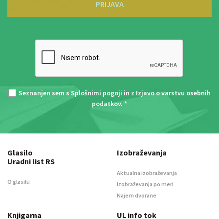
PRIJAVA
Seznanjen sem s
Splošnimi pogoji
in z
Izjavo o varstvu osebnih
podatkov
. *
Glasilo
Izobraževanja
Uradni list RS
Aktualna izobraževanja
O glasilu
Izobraževanja po meri
Najem dvorane
Knjigarna
UL info tok