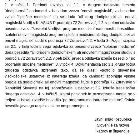
1. v točki 1. Predmet razpisa se: 1.1. v drugem odstavku beseda
"dodiplomski" nadomesti z besedno zvezo "enovit magistrski", za besedno
zvezo "splošne medicine" pa se doda "ali drug dodiplomski ali enovit
magistrski študij s KLASIUS-P področja 72 Zdravstvo"; 1.2. v petem odstavku
besedna zveza "šestletni študijski program medicine" nadomesti z besedilom
"celotni enoviti magistrski program splošne medicine ali drug dodiplomski ali
enovit magistrski študij s področja 72 Zdravstvo". 2. v točki 3. Pogoji razpisa
se: 2.1. v tretji točki prvega odstavka za besedno zvezo "splošne medicine"
doda besedilo "ali drugem dodiplomskem ali enovitem magistrskem študiju s
področja 72 Zdravstvo"; 2.2. v peti točki prvega odstavka izbriše besedilo " po
programu splošne medicine". 3. v točki 4. Dokumentacija se: 3.1. druga točka
drugega odstavka spremeni tako, da se glasi: »potrdilo slovenske
visokošolske ustanove, iz katerega izhaja, da kandidat izpolnjuje vpisne
pogoje za dodiplomski ali enoviti magistrski študij s področja 72 Zdravstvo v
Republiki Sloveniji na tej izobraževalni ustanovi.«; 3.2. izbriše tretja točka
drugega odstavka. 4. v točki 5. Izbirni postopek in razmejitvena merila se v
tretjem odstavku izbriše besedilo "po programu mednarodne mature". Ostalo
besedilo javnega razpisa ostane nespremenjeno.
Javni sklad Republike
Slovenije za razvoj
kadrov in štipendije