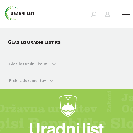
G
LASILO URADNI LIST RS
Glasilo Uradni list RS
Preklic dokumentov