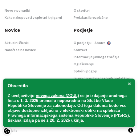
Novo v ponudbi
O storitvi
Kako nakupovati v spletni knjigarni
Preizkusi brezplačno
Novice
Podjetje
|
Aktualni članki
O podjetju
About
Naroči se na novice
Kontakt
Informacije javnega značaja
Oglaševanje
Splošni pogoji
Izjava o varstvu osebnih podatkov
×
E-dražbe
Obvestilo
Z uveljavitvijo
novega zakona (ZOUL)
se je
izdajanje uradnega
lista s 1. 3. 2026 preneslo
neposredno
na Službo Vlade
Republike Slovenije za zakonodajo
. Od tega datuma bodo vse
objave dostopne izključno v elektronski obliki na spletišču
Pravnega informacijskega sistema Republike Slovenije (PISRS),
Uradni list d. o. o. – v likvidaciji / Vse pravice pridržane.
tiskana izdaja pa se z 28. 2. 2026 ukinja.
Pravna obvestila
/
Piškotki
/ Avtorji:
TriTim spletna agencija
v sodelovanju z
2Mobile