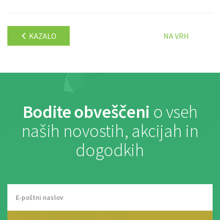
KAZALO
NA VRH
Bodite obveščeni
o vseh
naših novostih, akcijah in
dogodkih