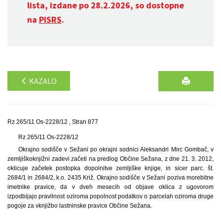
lista, izdane po 28.2.2026, so dostopne
na
PISRS
.
KAZALO
Rz 265/11 Os-2228/12 , Stran 877
Rz 265/11 Os-2228/12
Okrajno sodišče v Sežani po okrajni sodnici Aleksandri Mirc Gombač, v
zemljiško­knjižni zadevi začeti na predlog Občine Sežana, z dne 21. 3. 2012,
oklicuje začetek postopka dopolnitve zemljiške knjige, in sicer parc. št.
2684/1 in 2684/2, k.o. 2435 Križ. Okrajno sodišče v Sežani poziva morebitne
imetnike pravice, da v dveh mesecih od objave oklica z ugovorom
izpodbijajo pravilnost oziroma popolnost podatkov o parcelah oziroma druge
pogoje za vknjižbo lastninske pravice Občine Sežana.