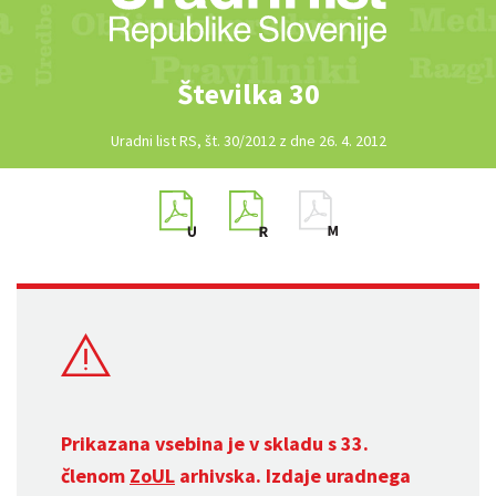
Številka 30
Uradni list RS, št. 30/2012 z dne 26. 4. 2012
Prikazana vsebina je v skladu s 33.
členom
ZoUL
arhivska. Izdaje uradnega