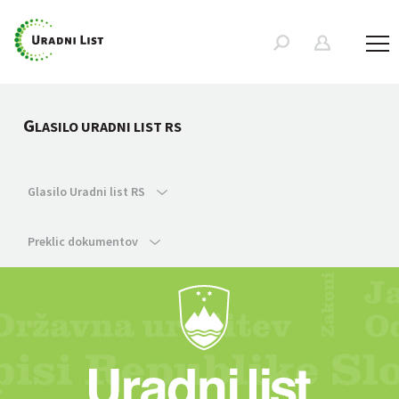
G
LASILO URADNI LIST RS
Glasilo Uradni list RS
Preklic dokumentov