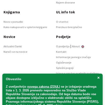
Najem dvorane
Knjigarna
UL info tok
Novo v ponudbi
O storitvi
Kako nakupovati v spletni knjigarni
Preizkusi brezplačno
Novice
Podjetje
|
Aktualni članki
O podjetju
About
Naroči se na novice
Kontakt
Informacije javnega značaja
Oglaševanje
Splošni pogoji
Izjava o varstvu osebnih podatkov
×
E-dražbe
Obvestilo
Z uveljavitvijo
novega zakona (ZOUL)
se je
izdajanje uradnega
lista s 1. 3. 2026 preneslo
neposredno
na Službo Vlade
Republike Slovenije za zakonodajo
. Od tega datuma bodo vse
objave dostopne izključno v elektronski obliki na spletišču
Pravnega informacijskega sistema Republike Slovenije (PISRS),
Uradni list d. o. o. – v likvidaciji / Vse pravice pridržane.