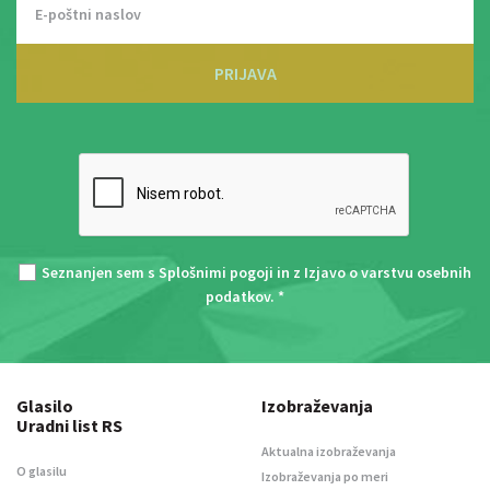
PRIJAVA
Seznanjen sem s
Splošnimi pogoji
in z
Izjavo o varstvu osebnih
podatkov
. *
Glasilo
Izobraževanja
Uradni list RS
Aktualna izobraževanja
O glasilu
Izobraževanja po meri