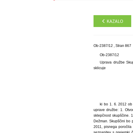
KAZALO
Ob-2387/12 , Stran 867
Ob-2387/12
Uprava družbe Skupi
sklicuje
ki bo 1. 6. 2012 ob 10. uri, v prostorih družbe, na naslovu Ameriška ulica 8, 1000 Ljubljana. Dnevni red s predlogi sklepov uprave družbe: 1. Otvoritev skupščine, ugotovitev sklepčnosti in izvolitev organov skupščine. Predlog sklepa: 1.1. Ugotovi se sklepčnost skupščine. 1.2. Za predsednika skupščine se izvoli Miha Likar, za preštevalca glasov se izvolita Boris Kočar in Iris Dežman. Skupščini bo prisostvoval vabljeni notar Uroš Kos iz Ljubljane. 2. Obravnava pisnega poročila družbe za poslovno leto 2011, pisnega poročila nadzornega sveta o rezultatu preveritve revidiranega letnega poročila družbe za poslovno leto 2011 in seznanitev s prejemki članov vodenja in nadzora v letu 2011. Predlog sklepa: 2.1. Skupščina se seznani z revidiranim letnim poročilom družbe za poslovno leto 2011, potrjenim s strani nadzornega sveta, ter s poročilom nadzornega sveta za poslovno leto 2011. 2.2. Skupščina se seznani s prejemki članov vodenja in nadzora, ki so jih za opravljanje nalog v družbi prejeli v letu 2011. 3. Povečanje osnovnega kapitala iz sredstev družbe. Predlog sklepa: 3.1. Osnovni kapital družbe Skupina Prva d.d., Ljubljana, ki znaša 14.292.120,00 EUR in je razdeljen na 259.440 navadnih imenskih delnic razreda A z nominalno vrednostjo delnice 28,00 EUR in skupno nominalno vrednostjo 7.264.320,00 EUR in 180.200 prednostnih imenskih delnic razreda B z nominalno vrednostjo delnice 39,00 EUR in skupno nominalno vrednostjo 7.027.800,00 EUR se poveča za znesek 857.516,00 EUR, tako da po povečanju znaša 15.149.636,00 EUR in sicer tako, da se skupna nominalna vrednost delnic razreda A poveča na