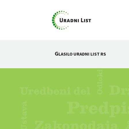
G
LASILO URADNI LIST RS