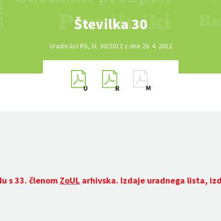
Številka 30
Uradni list RS, št. 30/2012 z dne 26. 4. 2012
du s 33. členom
ZoUL
arhivska. Izdaje uradnega lista, iz