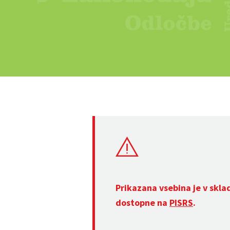
Prikazana vsebina je v skla
dostopne na
PISRS
.