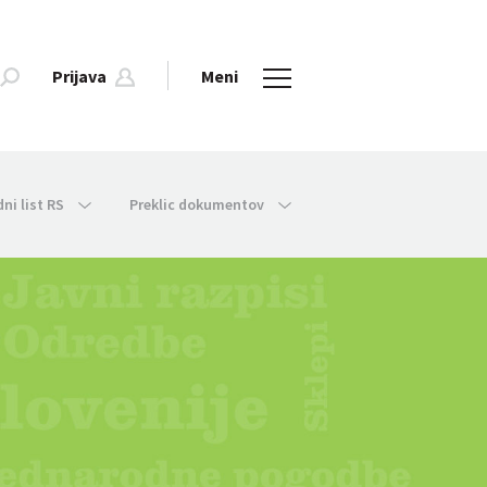
Prijava
Meni
dni list RS
Preklic dokumentov