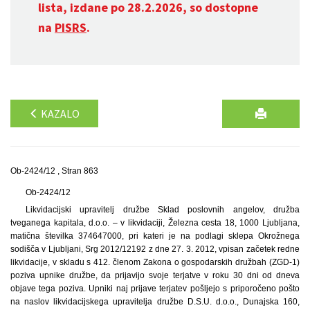
lista, izdane po 28.2.2026, so dostopne
na
PISRS
.
KAZALO
Ob-2424/12 , Stran 863
Ob-2424/12
Likvidacijski upravitelj družbe Sklad poslovnih angelov, družba
tveganega kapitala, d.o.o. – v likvidaciji, Železna cesta 18, 1000 Ljubljana,
matična številka 374647000, pri kateri je na podlagi sklepa Okrožnega
sodišča v Ljubljani, Srg 2012/12192 z dne 27. 3. 2012, vpisan začetek redne
likvidacije, v skladu s 412. členom Zakona o gospodarskih družbah (ZGD-1)
poziva upnike družbe, da prijavijo svoje terjatve v roku 30 dni od dneva
objave tega poziva. Upniki naj prijave terjatev pošljejo s priporočeno pošto
na naslov likvidacijskega upravitelja družbe D.S.U. d.o.o., Dunajska 160,