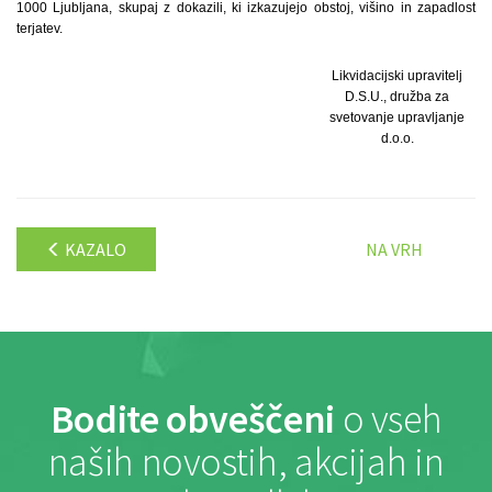
1000 Ljubljana, skupaj z dokazili, ki izkazujejo obstoj, višino in zapadlost
terjatev.
Likvidacijski upravitelj
D.S.U., družba za
svetovanje upravljanje
d.o.o.
KAZALO
NA VRH
Bodite obveščeni
o vseh
naših novostih, akcijah in