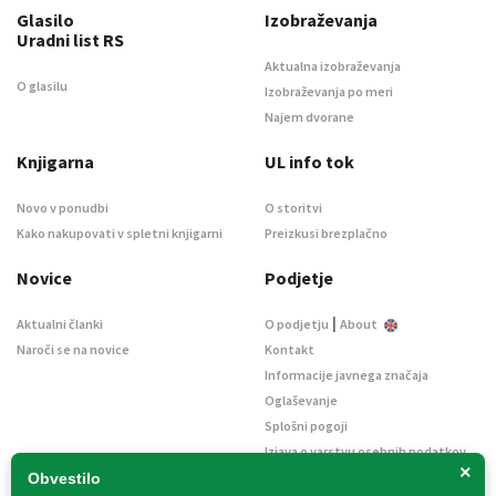
Glasilo
Izobraževanja
Uradni list RS
Aktualna izobraževanja
O glasilu
Izobraževanja po meri
Najem dvorane
Knjigarna
UL info tok
Novo v ponudbi
O storitvi
Kako nakupovati v spletni knjigarni
Preizkusi brezplačno
Novice
Podjetje
|
Aktualni članki
O podjetju
About
Naroči se na novice
Kontakt
Informacije javnega značaja
Oglaševanje
Splošni pogoji
Izjava o varstvu osebnih podatkov
×
E-dražbe
Obvestilo