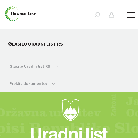
G
LASILO URADNI LIST RS
Glasilo Uradni list RS
Preklic dokumentov