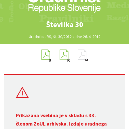
Številka 30
Uradni list RS, št. 30/2012 z dne 26. 4. 2012
Prikazana vsebina je v skladu s 33.
členom
ZoUL
arhivska. Izdaje uradnega