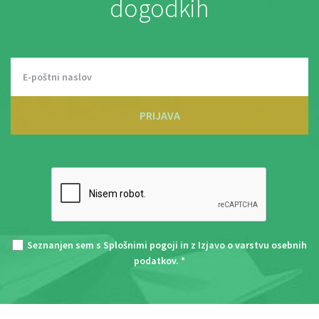
dogodkih
PRIJAVA
Seznanjen sem s
Splošnimi pogoji
in z
Izjavo o varstvu osebnih
podatkov
. *