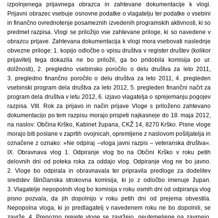
izpolnjenega prijavnega obrazca in zahtevane dokumentacije k vlogi.
Prijavni obrazec vsebuje osnovne podatke o vlagatelju ter podatke o vsebini
in finančno ovrednotenje posameznih izvedenih programskih aktivnosti, ki so
predmet razpisa. Vlogi se priložijo vse zahtevane priloge, ki so navedene v
obrazcu prijave. Zahtevana dokumentacija k vlogi mora vsebovati naslednje
obvezne priloge: 1. kopijo odločbe o vpisu društva v register društev (kolikor
prijavitelj tega dokazila ne bo priložil, ga bo pridobila komisija po ur.
dolžnosti), 2. pregledno vsebinsko poročilo o delu društva za leto 2011,
3. pregledno finančno poročilo o delu društva za leto 2011, 4. pregleden
vsebinski program dela društva za leto 2012, 5. pregleden finančni načrt za
program dela društva v letu 2012, 6. izjavo vlagatelja o sprejemanju pogojev
razpisa. VIII. Rok za prijavo in način prijave Vloge s priloženo zahtevano
dokumentacijo po tem razpisu morajo prispeti najkasneje do 18. maja 2012,
na naslov: Občina Krško, Kabinet župana, CKŽ 14, 8270 Krško. Pisne vloge
morajo biti poslane v zaprtih ovojnicah, opremljene z naslovom pošiljatelja in
označene z oznako: »Ne odpiraj –vloga javni razpis – veteranska društva«.
IX. Obravnava vlog 1. Odpiranje vlog bo na Občini Krško v roku petih
delovnih dni od poteka roka za oddajo vlog. Odpiranje vlog ne bo javno.
2. Vloge bo odpirala in obravnavala ter pripravila predloge za dodelitev
sredstev štiričlanska strokovna komisija, ki jo z odločbo imenuje župan.
3. Vlagatelje nepopolnih vlog bo komisija v roku osmih dni od odpiranja vlog
pisno pozvala, da jih dopolnijo v roku petih dni od prejema obvestila.
Nepopolna vloga, ki jo predlagatelj v navedenem roku ne bo dopolnili, se
zavrže. 4. Prepozno prejete vloge se zavržejo, neutemeljene pa zavrnejo.