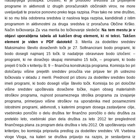
nadaljnjega postopka. Društvo, ki je pridobilo sredstva za prijavljene
programe in aktivnosti iz drugih proračunskih občinskih virov, ne more
uveljavljati te pravice ponovno preko tega razpisa. Prav tako ne sme društvo,
ki so mu bila odobrena sredstva iz naslova tega razpisa, kandidirati z istim
programom in aktivnostmi za druga sredstva iz proračuna Občine Krško.
Način točkovanja Za vsa merila bo točkovanje sledeče:
Na tem mestu je v
objavi uporabljena tabela ali kakšen drug element, ki ni tekst. Takšen
element je viden v PDF datoteki!
3. Merila za dodelitev sredstev
Maksimalno število doseženih točk je 27. Sofinancirani bodo programi, ki
bodo dosegli najmanj 15 točk. Iz nadaljnje obravnave bodo izločeni: –
programi, ki ne dosežejo skupaj minimalno 15 točk, – programi, ki bodo
prejeli 0 točk v kriteriju št. 9 – finančna konstrukcija programa. Komisija bo pri
določanju višine prejetih sredstev proučila vse prijave ter jih ustrezno
točkovala v skladu z merili. Prednost pri izboru za dodelitev sredstev bodo
imeli programi, ki bodo dosegli višje število točk. Komisija bo pri določitvi
višine sredstev upoštevala dosežene točke, nujen obseg materialnih
stroškov programa, nujnost posameznega stroška programa za izvajanje
programa, primerjavo višine stroškov na uporabnika med posameznimi
istostnimi programi, aktivnosti, s katerimi program dosega zastavljene cilje,
vsebinsko poročilo o delu društva ter finančno poročilo o delu društva za
preteklo leto, vsebinski plan dela društva za leto 2012 ter preglednost
finančnega plana za program dela društva v letu 2012. Ob upoštevanju vseh
kriterijev, bo komisija pripravila predlog za dodelitev sredstev. VII. Vsebina
vloge Vloga, na kateri se društva prijavijo na razpis, je sestavljena iz