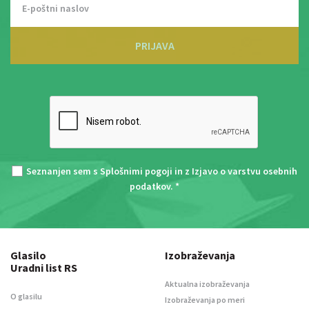
PRIJAVA
Seznanjen sem s
Splošnimi pogoji
in z
Izjavo o varstvu osebnih
podatkov
. *
Glasilo
Izobraževanja
Uradni list RS
Aktualna izobraževanja
O glasilu
Izobraževanja po meri