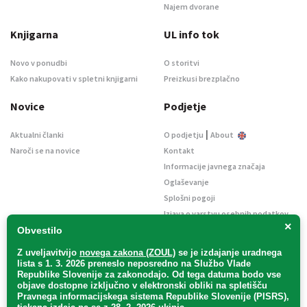
Najem dvorane
Knjigarna
UL info tok
Novo v ponudbi
O storitvi
Kako nakupovati v spletni knjigarni
Preizkusi brezplačno
Novice
Podjetje
|
Aktualni članki
O podjetju
About
Naroči se na novice
Kontakt
Informacije javnega značaja
Oglaševanje
Splošni pogoji
Izjava o varstvu osebnih podatkov
×
E-dražbe
Obvestilo
Z uveljavitvijo
novega zakona (ZOUL)
se je
izdajanje uradnega
lista s 1. 3. 2026 preneslo
neposredno
na Službo Vlade
Republike Slovenije za zakonodajo
. Od tega datuma bodo vse
objave dostopne izključno v elektronski obliki na spletišču
Pravnega informacijskega sistema Republike Slovenije (PISRS),
Uradni list d. o. o. – v likvidaciji / Vse pravice pridržane.