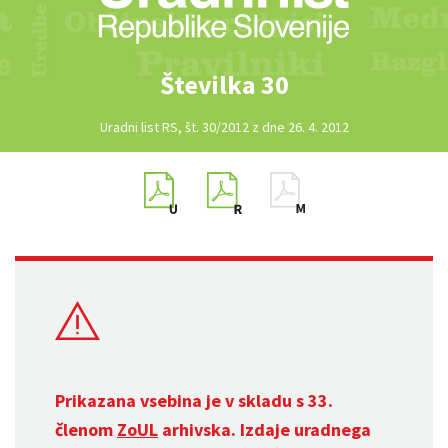
Številka 30
Uradni list RS, št. 30/2012 z dne 26. 4. 2012
Prikazana vsebina je v skladu s 33.
členom
ZoUL
arhivska. Izdaje uradnega