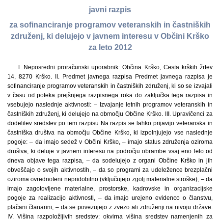
javni razpis
za sofinanciranje programov veteranskih in častniških
združenj, ki delujejo v javnem interesu v Občini Krško
za leto 2012
I. Neposredni proračunski uporabnik: Občina Krško, Cesta krških žrtev
14, 8270 Krško. II. Predmet javnega razpisa Predmet javnega razpisa je
sofinanciranje programov veteranskih in častniških združenj, ki so se izvajali
v času od poteka prejšnjega razpisnega roka do zaključka tega razpisa in
vsebujejo naslednje aktivnosti: – Izvajanje letnih programov veteranskih in
častniških združenj, ki delujejo na območju Občine Krško. III. Upravičenci za
dodelitev sredstev po tem razpisu Na razpis se lahko prijavijo veteranska in
častniška društva na območju Občine Krško, ki izpolnjujejo vse naslednje
pogoje: – da imajo sedež v Občini Krško, – imajo status združenja oziroma
društva, ki deluje v javnem interesu na področju obrambe vsaj eno leto od
dneva objave tega razpisa, – da sodelujejo z organi Občine Krško in jih
obveščajo o svojih aktivnostih, – da so programi za udeležence brezplačni
oziroma ovrednoteni nepridobitno (vključujejo zgolj materialne stroške), – da
imajo zagotovljene materialne, prostorske, kadrovske in organizacijske
pogoje za realizacijo aktivnosti, – da imajo urejeno evidenco o članstvu,
plačani članarini, – da se povezujejo z zvezo ali združenji na nivoju države.
IV. Višina razpoložljivih sredstev: okvirna višina sredstev namenjenih za