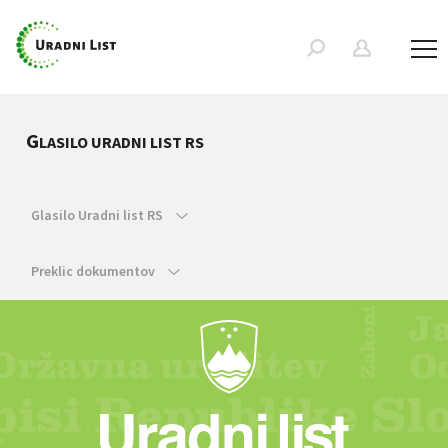
G
LASILO URADNI LIST RS
Glasilo Uradni list RS
Preklic dokumentov