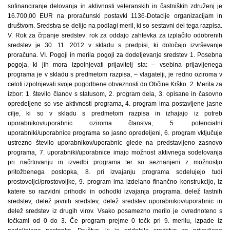
sofinanciranje delovanja in aktivnosti veteranskih in častniških združenj je
16.700,00 EUR na proračunski postavki 1136-Dotacije organizacijam in
društvom. Sredstva se delijo na podlagi meril, ki so sestavni del tega razpisa.
V. Rok za črpanje sredstev: rok za oddajo zahtevka za izplačilo odobrenih
sredstev je 30. 11. 2012 v skladu s predpisi, ki določajo izvrševanje
proračuna. VI. Pogoji in merila pogoji za dodeljevanje sredstev 1. Posebna
pogoja, ki jih mora izpolnjevati prijavitelj sta: – vsebina prijavljenega
programa je v skladu s predmetom razpisa, – vlagatelji, je redno oziroma v
celoti izpolnjevali svoje pogodbene obveznosti do Občine Krško. 2. Merila za
izbor: 1. število članov s statusom, 2. program dela, 3. opisane in časovno
opredeljene so vse aktivnosti programa, 4. program ima postavljene jasne
cilje, ki so v skladu s predmetom razpisa in izhajajo iz potreb
uporabnikov/uporabnic oziroma članstva, 5. potencialni
uporabniki/uporabnice programa so jasno opredeljeni, 6. program vključuje
ustrezno število uporabnikov/uporabnic glede na predstavljeno zasnovo
programa, 7. uporabniki/uporabnice imajo možnost aktivnega sodelovanja
pri načrtovanju in izvedbi programa ter so seznanjeni z možnostjo
pritožbenega postopka, 8. pri izvajanju programa sodelujejo tudi
prostovoljci/prostovoljke, 9. program ima izdelano finančno konstrukcijo, iz
katere so razvidni prihodki in odhodki izvajanja programa, delež lastnih
sredstev, delež javnih sredstev, delež sredstev uporabnikov/uporabnic in
delež sredstev iz drugih virov. Vsako posamezno merilo je ovrednoteno s
točkami od 0 do 3. Če program prejme 0 točk pri 9. merilu, izpade iz