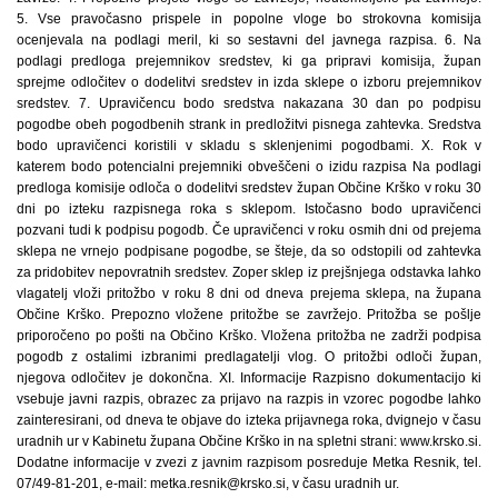
5. Vse pravočasno prispele in popolne vloge bo strokovna komisija
ocenjevala na podlagi meril, ki so sestavni del javnega razpisa. 6. Na
podlagi predloga prejemnikov sredstev, ki ga pripravi komisija, župan
sprejme odločitev o dodelitvi sredstev in izda sklepe o izboru prejemnikov
sredstev. 7. Upravičencu bodo sredstva nakazana 30 dan po podpisu
pogodbe obeh pogodbenih strank in predložitvi pisnega zahtevka. Sredstva
bodo upravičenci koristili v skladu s sklenjenimi pogodbami. X. Rok v
katerem bodo potencialni prejemniki obveščeni o izidu razpisa Na podlagi
predloga komisije odloča o dodelitvi sredstev župan Občine Krško v roku 30
dni po izteku razpisnega roka s sklepom. Istočasno bodo upravičenci
pozvani tudi k podpisu pogodb. Če upravičenci v roku osmih dni od prejema
sklepa ne vrnejo podpisane pogodbe, se šteje, da so odstopili od zahtevka
za pridobitev nepovratnih sredstev. Zoper sklep iz prejšnjega odstavka lahko
vlagatelj vloži pritožbo v roku 8 dni od dneva prejema sklepa, na župana
Občine Krško. Prepozno vložene pritožbe se zavržejo. Pritožba se pošlje
priporočeno po pošti na Občino Krško. Vložena pritožba ne zadrži podpisa
pogodb z ostalimi izbranimi predlagatelji vlog. O pritožbi odloči župan,
njegova odločitev je dokončna. XI. Informacije Razpisno dokumentacijo ki
vsebuje javni razpis, obrazec za prijavo na razpis in vzorec pogodbe lahko
zainteresirani, od dneva te objave do izteka prijavnega roka, dvignejo v času
uradnih ur v Kabinetu župana Občine Krško in na spletni strani: www.krsko.si.
Dodatne informacije v zvezi z javnim razpisom posreduje Metka Resnik, tel.
07/49-81-201, e-mail: metka.resnik@krsko.si, v času uradnih ur.