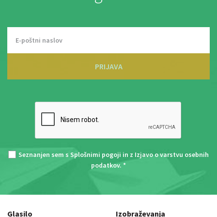
PRIJAVA
Seznanjen sem s
Splošnimi pogoji
in z
Izjavo o varstvu osebnih
podatkov
. *
Glasilo
Izobraževanja