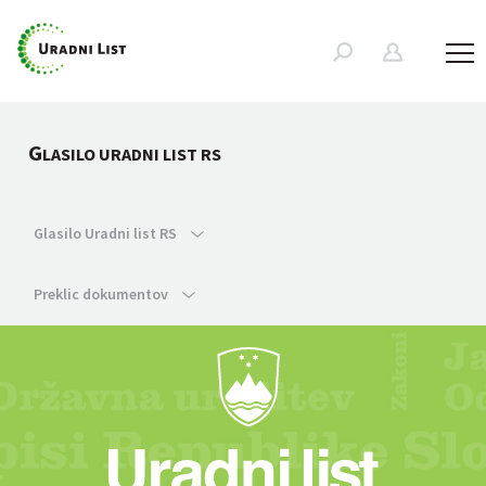
G
LASILO URADNI LIST RS
Glasilo Uradni list RS
Preklic dokumentov