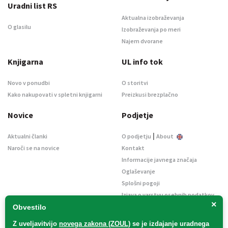
Uradni list RS
Aktualna izobraževanja
O glasilu
Izobraževanja po meri
Najem dvorane
Knjigarna
UL info tok
Novo v ponudbi
O storitvi
Kako nakupovati v spletni knjigarni
Preizkusi brezplačno
Novice
Podjetje
|
Aktualni članki
O podjetju
About
Naroči se na novice
Kontakt
Informacije javnega značaja
Oglaševanje
Splošni pogoji
Izjava o varstvu osebnih podatkov
×
E-dražbe
Obvestilo
Z uveljavitvijo
novega zakona (ZOUL)
se je
izdajanje uradnega