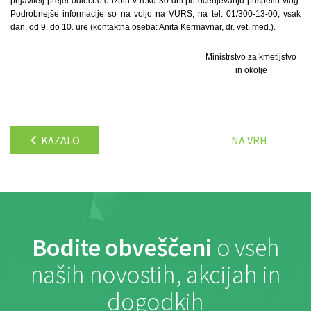
prijavitelj prejel odločbo o izbiri v roku 30 dni po ocenjevanju prispelih vlog.
Podrobnejše informacije so na voljo na VURS, na tel. 01/300-13-00, vsak
dan, od 9. do 10. ure (kontaktna oseba: Anita Kermavnar, dr. vet. med.).
Ministrstvo za kmetijstvo
in okolje
KAZALO
NA VRH
Bodite obveščeni
o vseh
naših novostih, akcijah in
dogodkih