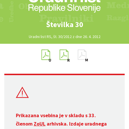
Številka 30
Uradni list RS, št. 30/2012 z dne 26. 4. 2012
Prikazana vsebina je v skladu s 33.
členom
ZoUL
arhivska. Izdaje uradnega