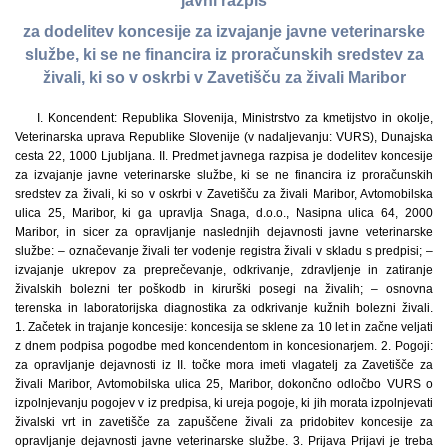
javni razpis
za dodelitev koncesije za izvajanje javne veterinarske
službe, ki se ne financira iz proračunskih sredstev za
živali, ki so v oskrbi v Zavetišču za živali Maribor
I. Koncendent: Republika Slovenija, Ministrstvo za kmetijstvo in okolje,
Veterinarska uprava Republike Slovenije (v nadaljevanju: VURS), Dunajska
cesta 22, 1000 Ljubljana. II. Predmet javnega razpisa je dodelitev koncesije
za izvajanje javne veterinarske službe, ki se ne financira iz proračunskih
sredstev za živali, ki so v oskrbi v Zavetišču za živali Maribor, Avtomobilska
ulica 25, Maribor, ki ga upravlja Snaga, d.o.o., Nasipna ulica 64, 2000
Maribor, in sicer za opravljanje naslednjih dejavnosti javne veterinarske
službe: – označevanje živali ter vodenje registra živali v skladu s predpisi; –
izvajanje ukrepov za preprečevanje, odkrivanje, zdravljenje in zatiranje
živalskih bolezni ter poškodb in kirurški posegi na živalih; – osnovna
terenska in laboratorijska diagnostika za odkrivanje kužnih bolezni živali.
1. Začetek in trajanje koncesije: koncesija se sklene za 10 let in začne veljati
z dnem podpisa pogodbe med koncendentom in koncesionarjem. 2. Pogoji:
za opravljanje dejavnosti iz II. točke mora imeti vlagatelj za Zavetišče za
živali Maribor, Avtomobilska ulica 25, Maribor, dokončno odločbo VURS o
izpolnjevanju pogojev v iz predpisa, ki ureja pogoje, ki jih morata izpolnjevati
živalski vrt in zavetišče za zapuščene živali za pridobitev koncesije za
opravljanje dejavnosti javne veterinarske službe. 3. Prijava Prijavi je treba