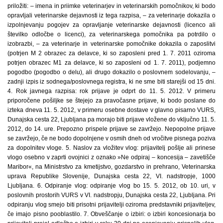
priložiti: – imena in priimke veterinarjev in veterinarskih pomočnikov, ki bodo
opravljali veterinarske dejavnosti iz tega razpisa, – za veterinarje dokazila o
izpolnjevanju pogojev za opravljanje veterinarske dejavnosti (licenco ali
številko odločbe o licenci), za veterinarskega pomočnika pa potrdilo o
izobrazbi, – za veterinarje in veterinarske pomočnike dokazila o zaposlitvi
(potrjen M 2 obrazec za delavce, ki so zaposleni pred 1. 7. 2011 oziroma
potrjen obrazec M1 za delavce, ki so zaposleni od 1. 7. 2011), podjemno
pogodbo (pogodbo o delu), ali drugo dokazilo o poslovnem sodelovanju, –
zadnji izpis iz sodnega/poslovnega registra, ki ne sme biti starejši od 15 dni.
4. Rok javnega razpisa: rok prijave je odprt do 11. 5. 2012. V primeru
priporočene pošiljke se štejejo za pravočasne prijave, ki bodo poslane do
izteka dneva 11. 5. 2012, v primeru osebne dostave v glavno pisarno VURS,
Dunajska cesta 22, Ljubljana pa morajo biti prijave vložene do vključno 11. 5.
2012, do 14. ure. Prepozno prispele prijave se zavržejo. Nepopolne prijave
se zavržejo, če ne bodo dopolnjene v osmih dneh od vročitve pisnega poziva
za dopolnitev vloge. 5. Naslov za vložitev vlog: prijavitelj pošlje ali prinese
vlogo osebno v zaprti ovojnici z oznako »Ne odpiraj – koncesija – zavetišče
Maribor«, na Ministrstvo za kmetijstvo, gozdarstvo in prehrano, Veterinarska
uprava Republike Slovenije, Dunajska cesta 22, VI. nadstropje, 1000
Ljubljana. 6. Odpiranje vlog: odpiranje vlog bo 15. 5. 2012, ob 10. uri, v
poslovnih prostorih VURS v VI. nadstropju, Dunajska cesta 22, Ljubljana. Pri
odpiranju vlog smejo biti prisotni prijavitelji oziroma predstavniki prijaviteljev,
če imajo pisno pooblastilo. 7. Obveščanje o izbiri: o izbiri koncesionarja bo