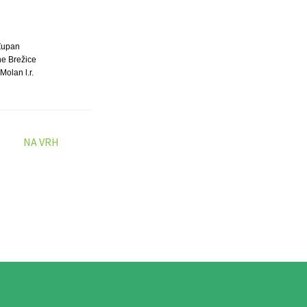
Župan
ne Brežice
Molan l.r.
NA VRH