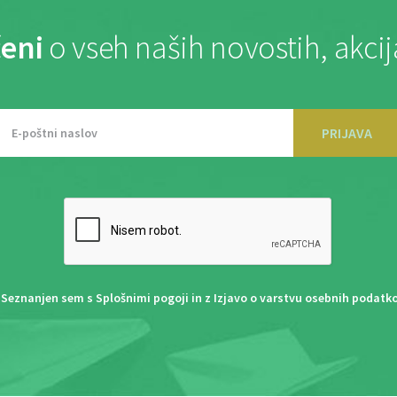
eni
o vseh naših novostih, akci
PRIJAVA
Seznanjen sem s
Splošnimi pogoji
in z
Izjavo o varstvu osebnih podatk