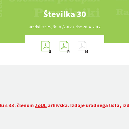
Številka 30
Uradni list RS, št. 30/2012 z dne 26. 4. 2012
du s 33. členom
ZoUL
arhivska. Izdaje uradnega lista, iz