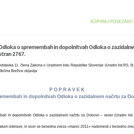
KOPIRAJ POVEZAVO
Odloka o spremembah in dopolnitvah Odloka o zazidalne
stran 2767.
dstavka 11. člena Zakona o Uradnem listu Republike Slovenije (Uradni list RS, št
bčina Brežice objavlja
P O P R A V E K
emembah in dopolnitvah Odloka o zazidalnem načrtu za D
h in dopolnitvah Odloka o zazidalnem načrtu za Dobovo – sever (Uradni list R
 datum izdelave, in sicer se besedna zveza »marec 2011« nadomesti z besedno zvez