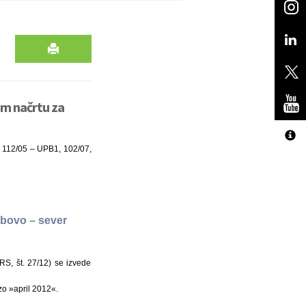
m načrtu za
. 112/05 – UPB1, 102/07,
obovo – sever
S, št. 27/12) se izvede
o »april 2012«.