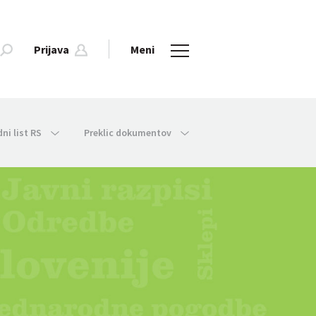
Prijava
Meni
dni list RS
Preklic dokumentov