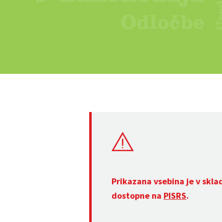
Prikazana vsebina je v skla
dostopne na
PISRS
.