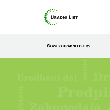
G
LASILO URADNI LIST RS