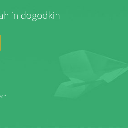
jah in dogodkih
ov
. *