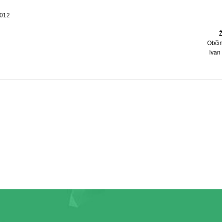
2012
Obči
Ivan 