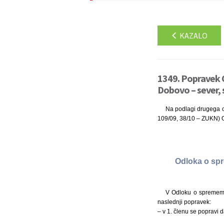
KAZALO
1349. Popravek 
Dobovo – sever, 
Na podlagi drugega o
109/09, 38/10 – ZUKN) O
Odloka o spr
V Odloku o sprememba
naslednji popravek:
– v 1. členu se popravi