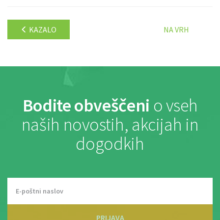
KAZALO
NA VRH
Bodite obveščeni
o vseh
naših novostih, akcijah in
dogodkih
PRIJAVA