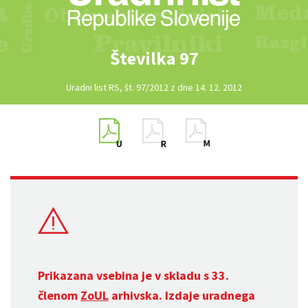
Številka 97
Uradni list RS, št. 97/2012 z dne 14. 12. 2012
Prikazana vsebina je v skladu s 33.
členom
ZoUL
arhivska. Izdaje uradnega