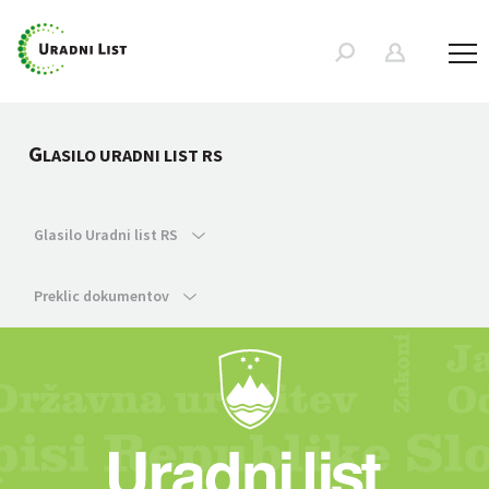
G
LASILO URADNI LIST RS
Glasilo Uradni list RS
Preklic dokumentov