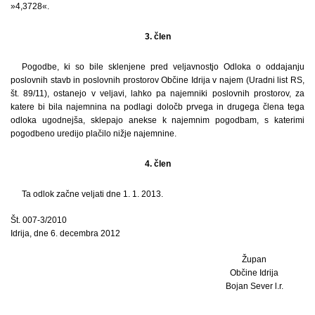
»4,3728«.
3. člen
Pogodbe, ki so bile sklenjene pred veljavnostjo Odloka o oddajanju
poslovnih stavb in poslovnih prostorov Občine Idrija v najem (Uradni list RS,
št. 89/11), ostanejo v veljavi, lahko pa najemniki poslovnih prostorov, za
katere bi bila najemnina na podlagi določb prvega in drugega člena tega
odloka ugodnejša, sklepajo anekse k najemnim pogodbam, s katerimi
pogodbeno uredijo plačilo nižje najemnine.
4. člen
Ta odlok začne veljati dne 1. 1. 2013.
Št. 007-3/2010
Idrija, dne 6. decembra 2012
Župan
Občine Idrija
Bojan Sever l.r.