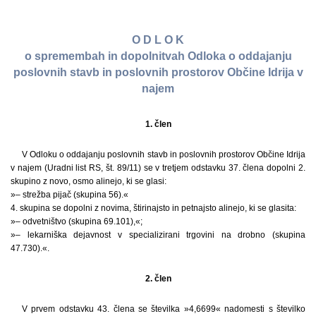
O D L O K
o spremembah in dopolnitvah Odloka o oddajanju
poslovnih stavb in poslovnih prostorov Občine Idrija v
najem
1. člen
V Odloku o oddajanju poslovnih stavb in poslovnih prostorov Občine Idrija
v najem (Uradni list RS, št. 89/11) se v tretjem odstavku 37. člena dopolni 2.
skupino z novo, osmo alinejo, ki se glasi:
»– strežba pijač (skupina 56).«
4. skupina se dopolni z novima, štirinajsto in petnajsto alinejo, ki se glasita:
»– odvetništvo (skupina 69.101),«;
»– lekarniška dejavnost v specializirani trgovini na drobno (skupina
47.730).«.
2. člen
V prvem odstavku 43. člena se številka »4,6699« nadomesti s številko