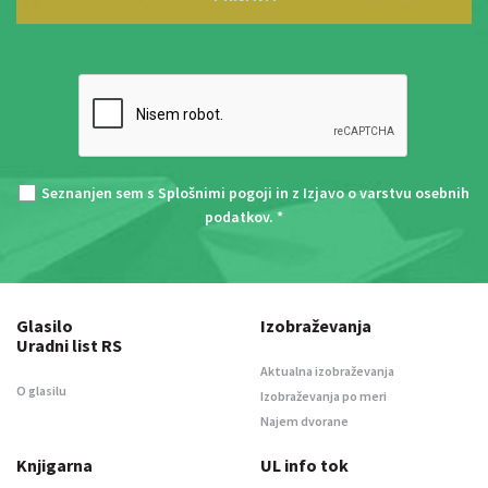
Seznanjen sem s
Splošnimi pogoji
in z
Izjavo o varstvu osebnih
podatkov
. *
Glasilo
Izobraževanja
Uradni list RS
Aktualna izobraževanja
O glasilu
Izobraževanja po meri
Najem dvorane
Knjigarna
UL info tok