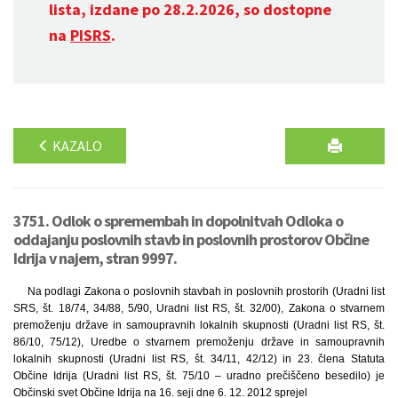
lista, izdane po 28.2.2026, so dostopne
na
PISRS
.
KAZALO
3751. Odlok o spremembah in dopolnitvah Odloka o
oddajanju poslovnih stavb in poslovnih prostorov Občine
Idrija v najem, stran 9997.
Na podlagi Zakona o poslovnih stavbah in poslovnih prostorih (Uradni list
SRS, št. 18/74, 34/88, 5/90, Uradni list RS, št. 32/00), Zakona o stvarnem
premoženju države in samoupravnih lokalnih skupnosti (Uradni list RS, št.
86/10, 75/12), Uredbe o stvarnem premoženju države in samoupravnih
lokalnih skupnosti (Uradni list RS, št. 34/11, 42/12) in 23. člena Statuta
Občine Idrija (Uradni list RS, št. 75/10 – uradno prečiščeno besedilo) je
Občinski svet Občine Idrija na 16. seji dne 6. 12. 2012 sprejel