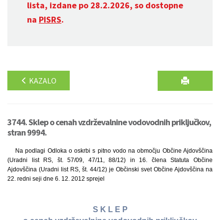
lista, izdane po 28.2.2026, so dostopne
na
PISRS
.
KAZALO
3744. Sklep o cenah vzdrževalnine vodovodnih priključkov,
stran 9994.
Na podlagi Odloka o oskrbi s pitno vodo na območju Občine Ajdovščina
(Uradni list RS, št. 57/09, 47/11, 88/12) in 16. člena Statuta Občine
Ajdovščina (Uradni list RS, št. 44/12) je Občinski svet Občine Ajdovščina na
22. redni seji dne 6. 12. 2012 sprejel
S K L E P