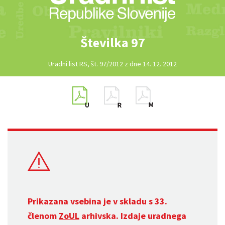
Številka 97
Uradni list RS, št. 97/2012 z dne 14. 12. 2012
Prikazana vsebina je v skladu s 33.
členom
ZoUL
arhivska. Izdaje uradnega