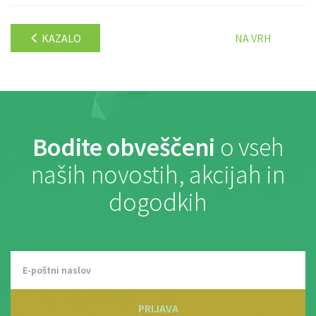
KAZALO
NA VRH
Bodite obveščeni
o vseh
naših novostih, akcijah in
dogodkih
PRIJAVA