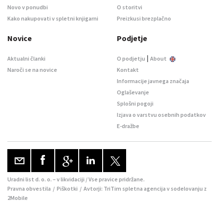
Novo v ponudbi
O storitvi
Kako nakupovati v spletni knjigarni
Preizkusi brezplačno
Novice
Podjetje
|
Aktualni članki
O podjetju
About
Naroči se na novice
Kontakt
Informacije javnega značaja
Oglaševanje
Splošni pogoji
Izjava o varstvu osebnih podatkov
E-dražbe
Uradni list d. o. o. – v likvidaciji / Vse pravice pridržane.
Pravna obvestila
/
Piškotki
/ Avtorji:
TriTim spletna agencija
v sodelovanju z
2Mobile