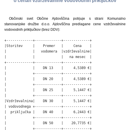
o cenah vzdrževalnine vodovodnih priključkov
Občinski svet Občine Ajdovščina potrjuje s strani Komunalno
stanovanjske družbe d.o.o. Ajdovščina predlagane cene vzdrževalnine
vodovodnih priključkov (brez DDV):
+-------------+-------------+-------------+

|Storitev     |    Premer   |     Cena    |

|             |   vodomera  |vzdrževalnine|

|             |             |   na mesec  |

+-------------+-------------+-------------+

|             |    DN 13    |     4,5389 €|

|             +-------------+-------------+

|             |    DN 20    |     4,5389 €|

|             +-------------+-------------+

|             |    DN 25    |     5,1447 €|

|             +-------------+-------------+

|Vzdrževalnina|    DN 30    |     5,1447 €|

| vodovodnega +-------------+-------------+

|  priključka |    DN 40    |     6,2443 €|

|             +-------------+-------------+

|             |    DN 50    |    20,7735 €|

|             +-------------+-------------+
