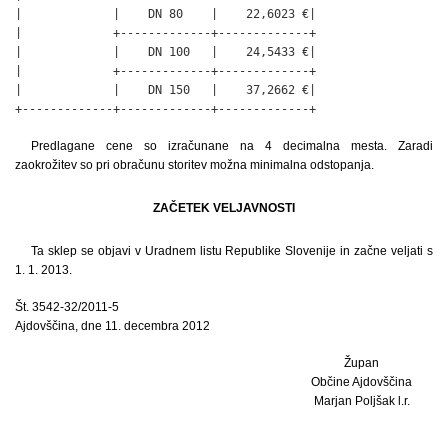
|             |    DN 80    |    22,6023 €|

|             +-------------+-------------+

|             |    DN 100   |    24,5433 €|

|             +-------------+-------------+

|             |    DN 150   |    37,2662 €|

+-------------+-------------+-------------+
Predlagane cene so izračunane na 4 decimalna mesta. Zaradi
zaokrožitev so pri obračunu storitev možna minimalna odstopanja.
ZAČETEK VELJAVNOSTI
Ta sklep se objavi v Uradnem listu Republike Slovenije in začne veljati s
1. 1. 2013.
Št. 3542-32/2011-5
Ajdovščina, dne 11. decembra 2012
Župan
Občine Ajdovščina
Marjan Poljšak l.r.