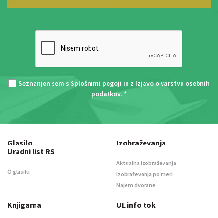
Seznanjen sem s
Splošnimi pogoji
in z
Izjavo o varstvu osebnih
podatkov
. *
Glasilo
Izobraževanja
Uradni list RS
Aktualna izobraževanja
O glasilu
Izobraževanja po meri
Najem dvorane
Knjigarna
UL info tok