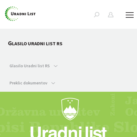
G
LASILO URADNI LIST RS
Glasilo Uradni list RS
Preklic dokumentov