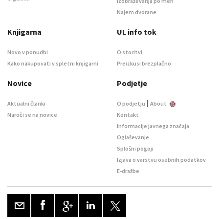
Izobraževanja po meri
Najem dvorane
Knjigarna
UL info tok
Novo v ponudbi
O storitvi
Kako nakupovati v spletni knjigarni
Preizkusi brezplačno
Novice
Podjetje
|
Aktualni članki
O podjetju
About
Naroči se na novice
Kontakt
Informacije javnega značaja
Oglaševanje
Splošni pogoji
Izjava o varstvu osebnih podatkov
E-dražbe