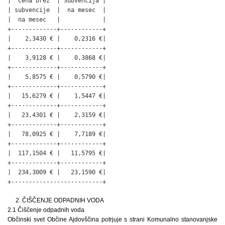
|  Cena brez  | Subvencija |

| subvencije  |  na mesec  |

|  na mesec   |            |

+-------------+------------+

|    2,3430 € |    0,2316 €|

+-------------+------------+

|    3,9128 € |    0,3868 €|

+-------------+------------+

|    5,8575 € |    0,5790 €|

+-------------+------------+

|   15,6279 € |    1,5447 €|

+-------------+------------+

|   23,4301 € |    2,3159 €|

+-------------+------------+

|   78,0925 € |    7,7189 €|

+-------------+------------+

|  117,1504 € |   11,5795 €|

+-------------+------------+

|  234,3009 € |   23,1590 €|

+--------------------------+
2. ČIŠČENJE ODPADNIH VODA
2.1 Čiščenje odpadnih voda
Občinski svet Občine Ajdovščina potrjuje s strani Komunalno stanovanjske