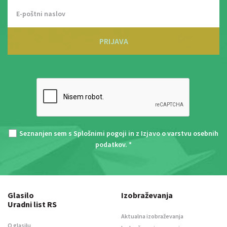
PRIJAVA
Seznanjen sem s
Splošnimi pogoji
in z
Izjavo o varstvu osebnih
podatkov
. *
Glasilo
Izobraževanja
Uradni list RS
Aktualna izobraževanja
O glasilu