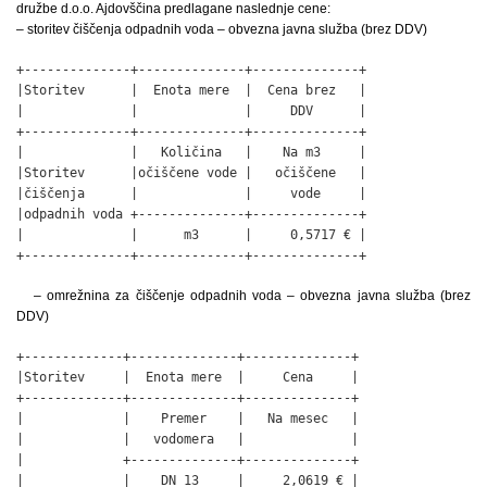
družbe d.o.o. Ajdovščina predlagane naslednje cene:
– storitev čiščenja odpadnih voda – obvezna javna služba (brez DDV)
+--------------+--------------+--------------+

|Storitev      |  Enota mere  |  Cena brez   |

|              |              |     DDV      |

+--------------+--------------+--------------+

|              |   Količina   |    Na m3     |

|Storitev      |očiščene vode |   očiščene   |

|čiščenja      |              |     vode     |

|odpadnih voda +--------------+--------------+

|              |      m3      |     0,5717 € |

+--------------+--------------+--------------+
– omrežnina za čiščenje odpadnih voda – obvezna javna služba (brez
DDV)
+-------------+--------------+--------------+

|Storitev     |  Enota mere  |     Cena     |

+-------------+--------------+--------------+

|             |    Premer    |   Na mesec   |

|             |   vodomera   |              |

|             +--------------+--------------+

|             |    DN 13     |     2,0619 € |
