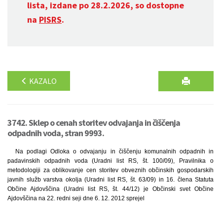
lista, izdane po 28.2.2026, so dostopne
na
PISRS
.
KAZALO
3742. Sklep o cenah storitev odvajanja in čiščenja
odpadnih voda, stran 9993.
Na podlagi Odloka o odvajanju in čiščenju komunalnih odpadnih in
padavinskih odpadnih voda (Uradni list RS, št. 100/09), Pravilnika o
metodologiji za oblikovanje cen storitev obveznih občinskih gospodarskih
javnih služb varstva okolja (Uradni list RS, št. 63/09) in 16. člena Statuta
Občine Ajdovščina (Uradni list RS, št. 44/12) je Občinski svet Občine
Ajdovščina na 22. redni seji dne 6. 12. 2012 sprejel