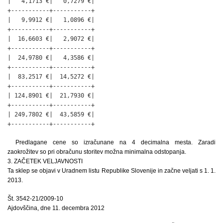
|   4,1713 €|   0,7279 €|

+-----------+-----------+

|   9,9912 €|   1,0896 €|

+-----------+-----------+

|  16,6603 €|   2,9072 €|

+-----------+-----------+

|  24,9780 €|   4,3586 €|

+-----------+-----------+

|  83,2517 €|  14,5272 €|

+-----------+-----------+

| 124,8901 €|  21,7930 €|

+-----------+-----------+

| 249,7802 €|  43,5859 €|

+-----------+-----------+
Predlagane cene so izračunane na 4 decimalna mesta. Zaradi
zaokrožitev so pri obračunu storitev možna minimalna odstopanja.
3. ZAČETEK VELJAVNOSTI
Ta sklep se objavi v Uradnem listu Republike Slovenije in začne veljati s 1. 1.
2013.
Št. 3542-21/2009-10
Ajdovščina, dne 11. decembra 2012