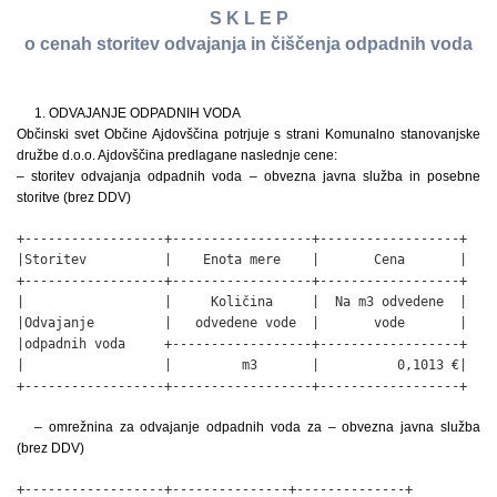
S K L E P
o cenah storitev odvajanja in čiščenja odpadnih voda
1. ODVAJANJE ODPADNIH VODA
Občinski svet Občine Ajdovščina potrjuje s strani Komunalno stanovanjske
družbe d.o.o. Ajdovščina predlagane naslednje cene:
– storitev odvajanja odpadnih voda – obvezna javna služba in posebne
storitve (brez DDV)
+------------------+------------------+------------------+

|Storitev          |    Enota mere    |       Cena       |

+------------------+------------------+------------------+

|                  |     Količina     |  Na m3 odvedene  |

|Odvajanje         |   odvedene vode  |       vode       |

|odpadnih voda     +------------------+------------------+

|                  |         m3       |          0,1013 €|

+------------------+------------------+------------------+
– omrežnina za odvajanje odpadnih voda za – obvezna javna služba
(brez DDV)
+------------------+---------------+--------------+
