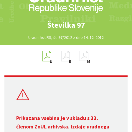
Številka 97
Uradni list RS, št. 97/2012 z dne 14. 12. 2012
Prikazana vsebina je v skladu s 33.
členom
ZoUL
arhivska. Izdaje uradnega