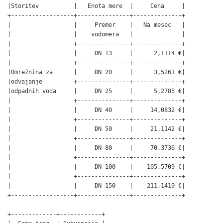
|Storitev          |   Enota mere  |     Cena     |

+------------------+---------------+--------------+

|                  |     Premer    |   Na mesec   |

|                  |    vodomera   |              |

|                  +---------------+--------------+

|                  |     DN 13     |      2,1114 €|

|                  +---------------+--------------+

|Omrežnina za      |     DN 20     |      3,5261 €|

|odvajanje         +---------------+--------------+

|odpadnih voda     |     DN 25     |      5,2785 €|

|                  +---------------+--------------+

|                  |     DN 40     |     14,0832 €|

|                  +---------------+--------------+

|                  |     DN 50     |     21,1142 €|

|                  +---------------+--------------+

|                  |     DN 80     |     70,3736 €|

|                  +---------------+--------------+

|                  |     DN 100    |    105,5709 €|

|                  +---------------+--------------+

|                  |     DN 150    |    211,1419 €|

+------------------+---------------+--------------+

+-------------+------------+
