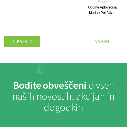
Župan
Občine Ajdovščina
Marjan Poljšak l.r.
KAZALO
NA VRH
Bodite obveščeni
o vseh
naših novostih, akcijah in
dogodkih