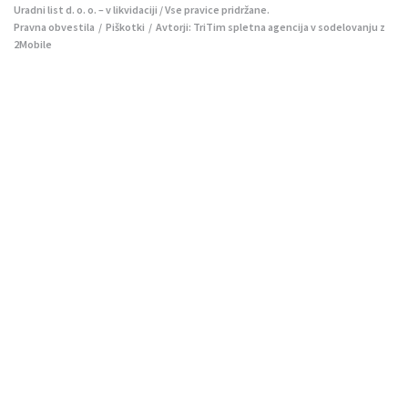
Uradni list d. o. o. – v likvidaciji / Vse pravice pridržane.
Pravna obvestila
/
Piškotki
/ Avtorji:
TriTim spletna agencija
v sodelovanju z
2Mobile