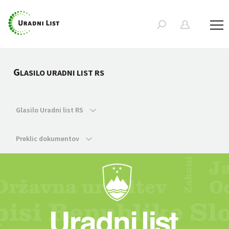
G
LASILO URADNI LIST RS
Glasilo Uradni list RS
Preklic dokumentov