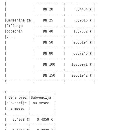
|             +--------------+--------------+

|             |    DN 20     |     3,4434 € |

|             +--------------+--------------+

|Omrežnina za |    DN 25     |     8,9016 € |

|čiščenje     +--------------+--------------+

|odpadnih     |    DN 40     |    13,7532 € |

|voda         +--------------+--------------+

|             |    DN 50     |    20,6194 € |

|             +--------------+--------------+

|             |    DN 80     |    68,7245 € |

|             +--------------+--------------+

|             |    DN 100    |   103,0971 € |

|             +--------------+--------------+

|             |    DN 150    |   206,1942 € |

+-------------+--------------+--------------+

+-----------+-----------+

| Cena brez |Subvencija |

|subvencije | na mesec  |

| na mesec  |           |

+-----------+-----------+

|   2,4978 €|   0,4359 €|

+-----------+-----------+
