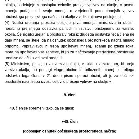
okolja, sodelujejo v postopku celovite presoje vplivov na okolje, v prvem
mnenju podajo tudi svoje mnenje o verjetnosti pomembnejših vplivov
občinskega prostorskega načrta na okolje z vidika njihove pristojnosti.
(4) Nosilci urejanja prostora pošljejo prva mnenja ministrstvu in občini,
nosilci iz prejšnjega odstavka pa tudi ministrstvu, pristojnemu za varstvo
okolja. Če nosilci urejanja prostora v roku iz drugega odstavka tega člena ne
dajo mnenj, se šteje, da na osnutek občinskega prostorskega načrta nimajo
pripomb. Pripravljavcu ni treba upoštevati mnenj, izdanih po izteku roka,
mora pa upoštevati vse zahteve, ki jih za načrtovanje predvidene prostorske
ureditve določajo veljavni predpisi.
(5) Ministrstvo, pristojno za varstvo okolja, v skladu z zakonom, ki ureja
varstvo okolja, na podlagi vloge občine in priloženih mnenj iz tretjega
odstavka tega člena v 21 dneh pisno sporoči občini, ali je za občinski
prostorski načrt treba izvesti celovito presojo vplivov na okolje.«.
9. člen
48. člen se spremeni tako, da se glasi:
»48. člen
(dopolnjen osnutek občinskega prostorskega načrta)