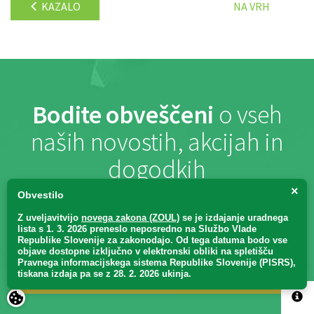
KAZALO
NA VRH
Bodite obveščeni
o vseh
naših novostih, akcijah in
dogodkih
×
Obvestilo
Z uveljavitvijo
novega zakona (ZOUL)
se je
izdajanje uradnega
lista s 1. 3. 2026 preneslo
neposredno
na Službo Vlade
Republike Slovenije za zakonodajo
. Od tega datuma bodo vse
objave dostopne izključno v elektronski obliki na spletišču
Pravnega informacijskega sistema Republike Slovenije (PISRS),
PRIJAVA
tiskana izdaja pa se z 28. 2. 2026 ukinja.