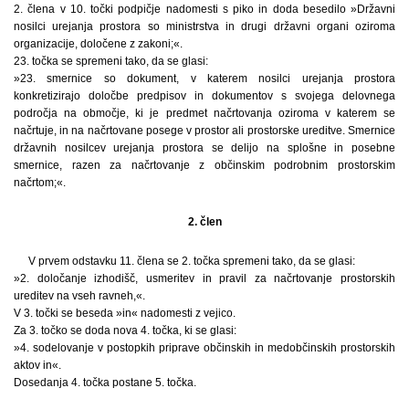
2. člena v 10. točki podpičje nadomesti s piko in doda besedilo »Državni
nosilci urejanja prostora so ministrstva in drugi državni organi oziroma
organizacije, določene z zakoni;«.
23. točka se spremeni tako, da se glasi:
»23. smernice so dokument, v katerem nosilci urejanja prostora
konkretizirajo določbe predpisov in dokumentov s svojega delovnega
področja na območje, ki je predmet načrtovanja oziroma v katerem se
načrtuje, in na načrtovane posege v prostor ali prostorske ureditve. Smernice
državnih nosilcev urejanja prostora se delijo na splošne in posebne
smernice, razen za načrtovanje z občinskim podrobnim prostorskim
načrtom;«.
2. člen
V prvem odstavku 11. člena se 2. točka spremeni tako, da se glasi:
»2. določanje izhodišč, usmeritev in pravil za načrtovanje prostorskih
ureditev na vseh ravneh,«.
V 3. točki se beseda »in« nadomesti z vejico.
Za 3. točko se doda nova 4. točka, ki se glasi:
»4. sodelovanje v postopkih priprave občinskih in medobčinskih prostorskih
aktov in«.
Dosedanja 4. točka postane 5. točka.