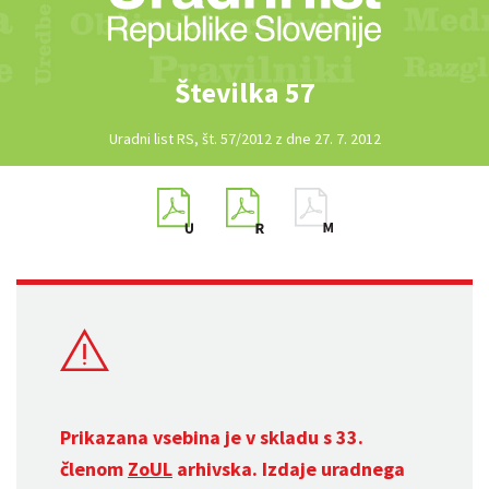
Številka 57
Uradni list RS, št. 57/2012 z dne 27. 7. 2012
Prikazana vsebina je v skladu s 33.
členom
ZoUL
arhivska. Izdaje uradnega