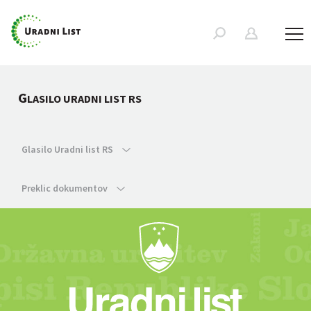
G
LASILO URADNI LIST RS
Glasilo Uradni list RS
Preklic dokumentov