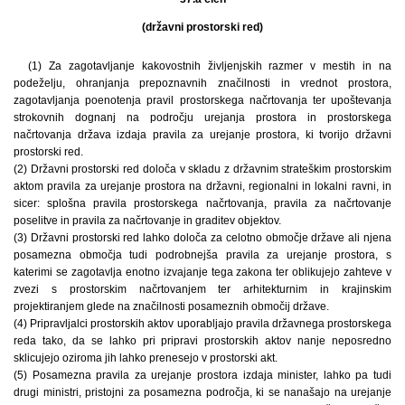
(državni prostorski red)
(1) Za zagotavljanje kakovostnih življenjskih razmer v mestih in na
podeželju, ohranjanja prepoznavnih značilnosti in vrednot prostora,
zagotavljanja poenotenja pravil prostorskega načrtovanja ter upoštevanja
strokovnih dognanj na področju urejanja prostora in prostorskega
načrtovanja država izdaja pravila za urejanje prostora, ki tvorijo državni
prostorski red.
(2) Državni prostorski red določa v skladu z državnim strateškim prostorskim
aktom pravila za urejanje prostora na državni, regionalni in lokalni ravni, in
sicer: splošna pravila prostorskega načrtovanja, pravila za načrtovanje
poselitve in pravila za načrtovanje in graditev objektov.
(3) Državni prostorski red lahko določa za celotno območje države ali njena
posamezna območja tudi podrobnejša pravila za urejanje prostora, s
katerimi se zagotavlja enotno izvajanje tega zakona ter oblikujejo zahteve v
zvezi s prostorskim načrtovanjem ter arhitekturnim in krajinskim
projektiranjem glede na značilnosti posameznih območij države.
(4) Pripravljalci prostorskih aktov uporabljajo pravila državnega prostorskega
reda tako, da se lahko pri pripravi prostorskih aktov nanje neposredno
sklicujejo oziroma jih lahko prenesejo v prostorski akt.
(5) Posamezna pravila za urejanje prostora izdaja minister, lahko pa tudi
drugi ministri, pristojni za posamezna področja, ki se nanašajo na urejanje