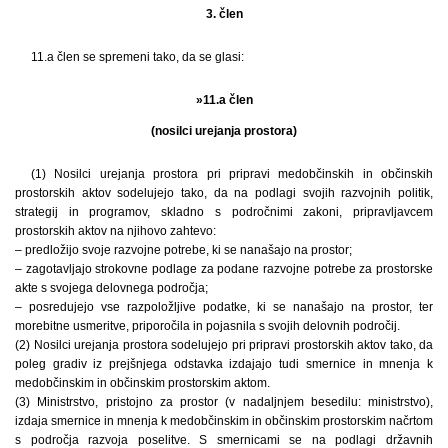
3. člen
11.a člen se spremeni tako, da se glasi:
»11.a člen
(nosilci urejanja prostora)
(1) Nosilci urejanja prostora pri pripravi medobčinskih in občinskih
prostorskih aktov sodelujejo tako, da na podlagi svojih razvojnih politik,
strategij in programov, skladno s področnimi zakoni, pripravljavcem
prostorskih aktov na njihovo zahtevo:
– predložijo svoje razvojne potrebe, ki se nanašajo na prostor;
– zagotavljajo strokovne podlage za podane razvojne potrebe za prostorske
akte s svojega delovnega področja;
– posredujejo vse razpoložljive podatke, ki se nanašajo na prostor, ter
morebitne usmeritve, priporočila in pojasnila s svojih delovnih področij.
(2) Nosilci urejanja prostora sodelujejo pri pripravi prostorskih aktov tako, da
poleg gradiv iz prejšnjega odstavka izdajajo tudi smernice in mnenja k
medobčinskim in občinskim prostorskim aktom.
(3) Ministrstvo, pristojno za prostor (v nadaljnjem besedilu: ministrstvo),
izdaja smernice in mnenja k medobčinskim in občinskim prostorskim načrtom
s področja razvoja poselitve. S smernicami se na podlagi državnih