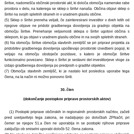
širitve, nadomešča občinski prostorski akt, ki določa območja namenske rabe
prostora v delu, na katerega se sklep o širitvi nanaša. Občina objavi sklep o
širitvi na svojih spletnih straneh in v uradnem glasilu občine.
(5) Sklep o širitvi preneha veljati, če zainteresirani investitor v dveh letih od
njegove objave ne pridobi gradbenega dovoljenja za gradnjo objekta na
območju širitve. Prenehanje veljavnosti sklepa o širitvi ugotovi občina s
sklepom, ki ga objavi v uradnem glasilu občine in na svojih spletnih straneh.
(6) Na območju širitve območja stavbnih zemljišč se pri pripravi projekta za
pridobitev gradbenega dovoljenja upoštevajo prostorski izvedbeni pogoji, ki
veljajo na območju obstoječe pozidave, s katero je območje širitve
funkcionalno povezano. Sklep o širitvi je sestavni del investitorjeve vloge za
izdajo gradbenega dovoljenja po predpisih o graditvi objektov.
(7) Območja stavbnih zemljišč, ki je nastalo kot posledica uporabe tega
člena, na ta način ni možno ponovno širiti.
30. člen
(dokončanje postopkov priprave prostorskih aktov)
(1) Postopki priprave občinskih in regionalnih prostorskih načrtov, začeti
pred uveljavitvijo tega zakona, se nadaljujejo po določbah ZPNačrt, pri
čemer se njegov 51.a člen ne uporablja in se postopki njihove priprave
zaključijo ob smiselni uporabi določb 52. člena zakona.