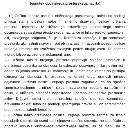
(osnutek občinskega prostorskega načrta)
(1) Občina pripravi osnutek občinskega prostorskega načrta na podlagi
prikaza stanja prostora, splošnih smernic državnih nosilcev urejanja
prostora, usmeritev iz državnega strateškega prostorskega načrta,
občinskega strateškega prostorskega načrta, če je bil sprejet kot samostojen
akt, razvojnega programa, če je bil izdelan za območje, ki ga obravnava
prostorski akt, lastnih razvojnih potreb in izraženih razvojnih potreb nosilcev
urejanja prostora ter izraženih razvojnih potreb drugih oseb. Te potrebe
morajo biti obrazložene in dokumentirane.
(2) Državni nosilci urejanja prostora pripravijo splošne smernice iz
prejšnjega odstavka za območja, ki ustrezajo pojavnosti in lastnostim tistih
dobrin in javnih interesov, za varovanje in udejanjanje katerih so pristojni,
oziroma za območja, ki ustrezajo teritorialni organiziranosti njihove
dejavnosti. Državni nosilci urejanja prostora zagotovijo, da so splošne
smernice dostopne na njihovih spletnih straneh ter izdelane na način in v
obliki, ki občinam omogoča neposredno uporabo pri pripravi prostorskih
aktov. Državni nosilci urejanja prostora splošne smernice spreminjajo
praviloma enkrat letno na podlagi spremljanja prakse ali ob spremembah
predpisov, na katerih temeljijo.
(3) Občina lahko državnega nosilca urejanja prostora zaprosi za izdajo
posebnih smernic, če oceni, da ji njegove splošne smernice ne zadoščajo za
pripravo osnutka občinskega prostorskega načrta, ali če meni, da to