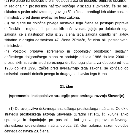
(2) Ne glede na določbe prejšnjega odstavka se postopki priprave občinskih
in regionalnih prostorskih načrtov končajo v skladu z ZPNačrt, če so bili,
skladno s prvim odstavkom njegovega 51.a člena, predlogi teh aktov poslani
ministrstvu pred dnem uveljavitve tega zakona.
(3) Ne glede na določbe prvega odstavka tega člena se postopki priprave
občinskih in regionalnih prostorskih načrtov nadaljujejo po določbah tega
zakona, če z nastopom roka iz 28. člena tega zakona osnutki teh aktov,
skladno z drugim odstavkom 47. člena ZPNačrt, še niso bili posredovani
ministrstvu.
(4) Postopki priprave sprememb in dopolnitev prostorskih sestavin
občinskega dolgoročnega plana za obdobje od leta 1986 do leta 2000 in
prostorskih sestavin srednjeročnega družbenega plana za obdobje od leta
1986 do leta 1990, začeti pred uveljavitvijo tega zakona, se končajo ob
smiselni uporabi določb prvega in drugega odstavka tega člena.
31. člen
(spremembe in dopolnitve strategije prostorskega razvoja Slovenije)
(1) Do uveljavitve državnega strateškega prostorskega načrta se Odlok o
strategiji prostorskega razvoja Slovenije (Uradni list RS, št. 76/04) lahko
spreminja in dopolnjuje po postopku, kot ga za pripravo državnega
strateškega prostorskega načrta določa 23. člen zakona, razen določbe
četrtega odstavka 23. člena.