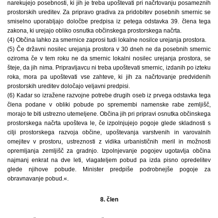
narekujejo posebnosti, ki jih je treba upoštevati pri načrtovanju posameznih
prostorskih ureditev. Za pripravo gradiva za pridobitev posebnih smernic se
smiselno uporabljajo določbe predpisa iz petega odstavka 39. člena tega
zakona, ki urejajo obliko osnutka občinskega prostorskega načrta.
(4) Občina lahko za smernice zaprosi tudi lokalne nosilce urejanja prostora.
(5) Če državni nosilec urejanja prostora v 30 dneh ne da posebnih smernic
oziroma če v tem roku ne da smernic lokalni nosilec urejanja prostora, se
šteje, da jih nima. Pripravljavcu ni treba upoštevati smernic, izdanih po izteku
roka, mora pa upoštevati vse zahteve, ki jih za načrtovanje predvidenih
prostorskih ureditev določajo veljavni predpisi.
(6) Kadar so izražene razvojne potrebe drugih oseb iz prvega odstavka tega
člena podane v obliki pobude po spremembi namenske rabe zemljišč,
morajo te biti ustrezno utemeljene. Občina jih pri pripravi osnutka občinskega
prostorskega načrta upošteva le, če izpolnjujejo pogoje glede skladnosti s
cilji prostorskega razvoja občine, upoštevanja varstvenih in varovalnih
omejitev v prostoru, ustreznosti z vidika urbanističnih meril in možnosti
opremljanja zemljišč za gradnjo. Izpolnjevanje pogojev ugotavlja občina
najmanj enkrat na dve leti, vlagateljem pobud pa izda pisno opredelitev
glede njihove pobude. Minister predpiše podrobnejše pogoje za
obravnavanje pobud.«.
8. člen