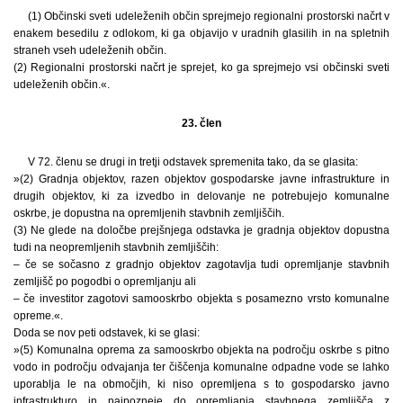
(1) Občinski sveti udeleženih občin sprejmejo regionalni prostorski načrt v
enakem besedilu z odlokom, ki ga objavijo v uradnih glasilih in na spletnih
straneh vseh udeleženih občin.
(2) Regionalni prostorski načrt je sprejet, ko ga sprejmejo vsi občinski sveti
udeleženih občin.«.
23. člen
V 72. členu se drugi in tretji odstavek spremenita tako, da se glasita:
»(2) Gradnja objektov, razen objektov gospodarske javne infrastrukture in
drugih objektov, ki za izvedbo in delovanje ne potrebujejo komunalne
oskrbe, je dopustna na opremljenih stavbnih zemljiščih.
(3) Ne glede na določbe prejšnjega odstavka je gradnja objektov dopustna
tudi na neopremljenih stavbnih zemljiščih:
– če se sočasno z gradnjo objektov zagotavlja tudi opremljanje stavbnih
zemljišč po pogodbi o opremljanju ali
– če investitor zagotovi samooskrbo objekta s posamezno vrsto komunalne
opreme.«.
Doda se nov peti odstavek, ki se glasi:
»(5) Komunalna oprema za samooskrbo objekta na področju oskrbe s pitno
vodo in področju odvajanja ter čiščenja komunalne odpadne vode se lahko
uporablja le na območjih, ki niso opremljena s to gospodarsko javno
infrastrukturo in najpozneje do opremljanja stavbnega zemljišča z