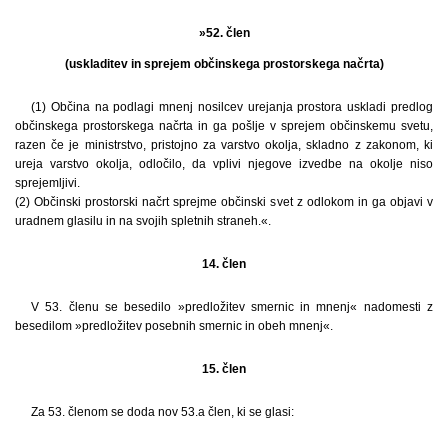
»52. člen
(uskladitev in sprejem občinskega prostorskega načrta)
(1) Občina na podlagi mnenj nosilcev urejanja prostora uskladi predlog
občinskega prostorskega načrta in ga pošlje v sprejem občinskemu svetu,
razen če je ministrstvo, pristojno za varstvo okolja, skladno z zakonom, ki
ureja varstvo okolja, odločilo, da vplivi njegove izvedbe na okolje niso
sprejemljivi.
(2) Občinski prostorski načrt sprejme občinski svet z odlokom in ga objavi v
uradnem glasilu in na svojih spletnih straneh.«.
14. člen
V 53. členu se besedilo »predložitev smernic in mnenj« nadomesti z
besedilom »predložitev posebnih smernic in obeh mnenj«.
15. člen
Za 53. členom se doda nov 53.a člen, ki se glasi: