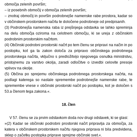
območja zelenih površin;
– iz posebnih območij v območja zelenih površin;
– znotraj območij in površin podrobnejše namenske rabe prostora, kadar so
v občinskem prostorskem načrtu te določene podrobneje od predpisanih.
(3) Podrobnejša namenska raba iz prejšnjega odstavka se lahko spreminja
na delu območja oziroma na celotnem območju, ki se ureja z občinskim
podrobnim prostorskim načrtom.
(4) Občinski podrobni prostorski načrt po tem členu se pripravi na način in po
postopku, kot ga ta zakon določa za pripravo občinskega podrobnega
prostorskega načrta, vključno s predložitvijo njegovega osnutka ministrstvu,
pristojnemu za varstvo okolja, zaradi odločitve o izvedbi celovite presoje
vplivov na okolje.
(5) Občina po sprejemu občinskega podrobnega prostorskega načrta, na
podlagi katerega so nastale spremembe podrobnejše namenske rabe, te
spremembe vnese v občinski prostorski načrt po postopku, kot je določen s
53.a členom tega zakona.«.
18. člen
V 57. členu se za prvim odstavkom doda nov drugi odstavek, ki se glasi:
»(2) Kadar se občinski podrobni prostorski načrt pripravlja za območja, za
katera v občinskem prostorskem načrtu njegova priprava ni bila predvidena,
sklep o začetku postopka priprave sprejme občinski svet.«.