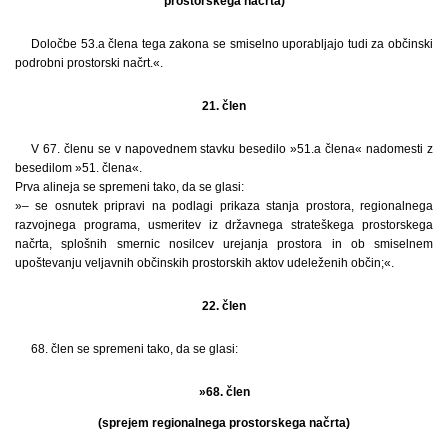
prostorskega načrta)
Določbe 53.a člena tega zakona se smiselno uporabljajo tudi za občinski
podrobni prostorski načrt.«.
21. člen
V 67. členu se v napovednem stavku besedilo »51.a člena« nadomesti z
besedilom »51. člena«.
Prva alineja se spremeni tako, da se glasi:
»– se osnutek pripravi na podlagi prikaza stanja prostora, regionalnega
razvojnega programa, usmeritev iz državnega strateškega prostorskega
načrta, splošnih smernic nosilcev urejanja prostora in ob smiselnem
upoštevanju veljavnih občinskih prostorskih aktov udeleženih občin;«.
22. člen
68. člen se spremeni tako, da se glasi:
»68. člen
(sprejem regionalnega prostorskega načrta)