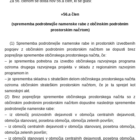
Za 56. členom se doda nov 56.a člen, ki se glasi:
»56.a člen
(sprememba podrobnejše namenske rabe z občinskim podrobnim
prostorskim načrtom)
(1) Sprememba podrobnejše namenske rabe in prostorskih izvedbenih
pogojev z občinskim podrobnim prostorskim načrtom se dopusti brez
poprejšnje spremembe občinskega prostorskega načrta, če:
– je sprememba potrebna za izvedbo občinskega razvojnega programa
oziroma drugega razvojnega projekta v skladu z regionalnim razvojnim
programom in
– je sprememba skladna s strateškim delom občinskega prostorskega načrta
oziroma občinskim strateškim prostorskim načrtom, če je ta sprejet kot
samostojni akt.
(2) Brez poprejšnje spremembe občinskega prostorskega načrta so z
občinskim podrobnim prostorskim načrtom dopustne naslednje spremembe
podrobnejše namenske rabe:
– iz območij proizvodnih dejavnosti v območja centralnih dejavnosti,
območja stanovanj, posebna območja, območja zelenih površin;
– iz območij centralnih dejavnosti v območja stanovanj, posebna območja,
območja zelenih površin;
– iz območij stanovanj v območja centralnih dejavnosti, posebna območja,