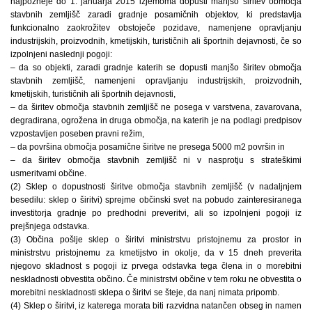
najpozneje do 1. januarja 2015 izjemoma dopusti manjšo širitev območja
stavbnih zemljišč zaradi gradnje posamičnih objektov, ki predstavlja
funkcionalno zaokrožitev obstoječe pozidave, namenjene opravljanju
industrijskih, proizvodnih, kmetijskih, turističnih ali športnih dejavnosti, če so
izpolnjeni naslednji pogoji:
– da so objekti, zaradi gradnje katerih se dopusti manjšo širitev območja
stavbnih zemljišč, namenjeni opravljanju industrijskih, proizvodnih,
kmetijskih, turističnih ali športnih dejavnosti,
– da širitev območja stavbnih zemljišč ne posega v varstvena, zavarovana,
degradirana, ogrožena in druga območja, na katerih je na podlagi predpisov
vzpostavljen poseben pravni režim,
– da površina območja posamične širitve ne presega 5000 m2 površin in
– da širitev območja stavbnih zemljišč ni v nasprotju s strateškimi
usmeritvami občine.
(2) Sklep o dopustnosti širitve območja stavbnih zemljišč (v nadaljnjem
besedilu: sklep o širitvi) sprejme občinski svet na pobudo zainteresiranega
investitorja gradnje po predhodni preveritvi, ali so izpolnjeni pogoji iz
prejšnjega odstavka.
(3) Občina pošlje sklep o širitvi ministrstvu pristojnemu za prostor in
ministrstvu pristojnemu za kmetijstvo in okolje, da v 15 dneh preverita
njegovo skladnost s pogoji iz prvega odstavka tega člena in o morebitni
neskladnosti obvestita občino. Če ministrstvi občine v tem roku ne obvestita o
morebitni neskladnosti sklepa o širitvi se šteje, da nanj nimata pripomb.
(4) Sklep o širitvi, iz katerega morata biti razvidna natančen obseg in namen