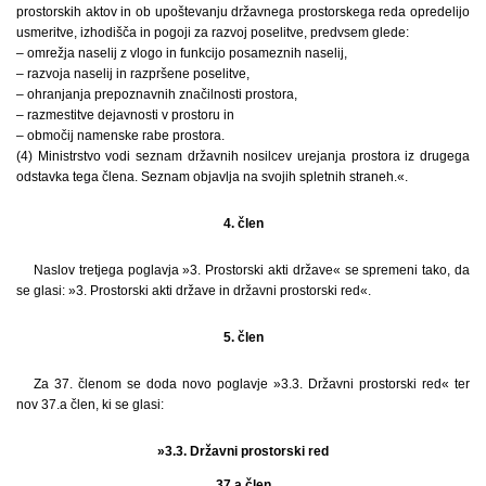
prostorskih aktov in ob upoštevanju državnega prostorskega reda opredelijo
usmeritve, izhodišča in pogoji za razvoj poselitve, predvsem glede:
– omrežja naselij z vlogo in funkcijo posameznih naselij,
– razvoja naselij in razpršene poselitve,
– ohranjanja prepoznavnih značilnosti prostora,
– razmestitve dejavnosti v prostoru in
– območij namenske rabe prostora.
(4) Ministrstvo vodi seznam državnih nosilcev urejanja prostora iz drugega
odstavka tega člena. Seznam objavlja na svojih spletnih straneh.«.
4. člen
Naslov tretjega poglavja »3. Prostorski akti države« se spremeni tako, da
se glasi: »3. Prostorski akti države in državni prostorski red«.
5. člen
Za 37. členom se doda novo poglavje »3.3. Državni prostorski red« ter
nov 37.a člen, ki se glasi:
»3.3. Državni prostorski red
37.a člen