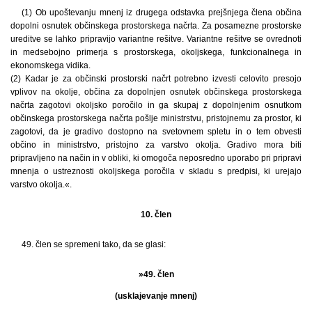
(1) Ob upoštevanju mnenj iz drugega odstavka prejšnjega člena občina
dopolni osnutek občinskega prostorskega načrta. Za posamezne prostorske
ureditve se lahko pripravijo variantne rešitve. Variantne rešitve se ovrednoti
in medsebojno primerja s prostorskega, okoljskega, funkcionalnega in
ekonomskega vidika.
(2) Kadar je za občinski prostorski načrt potrebno izvesti celovito presojo
vplivov na okolje, občina za dopolnjen osnutek občinskega prostorskega
načrta zagotovi okoljsko poročilo in ga skupaj z dopolnjenim osnutkom
občinskega prostorskega načrta pošlje ministrstvu, pristojnemu za prostor, ki
zagotovi, da je gradivo dostopno na svetovnem spletu in o tem obvesti
občino in ministrstvo, pristojno za varstvo okolja. Gradivo mora biti
pripravljeno na način in v obliki, ki omogoča neposredno uporabo pri pripravi
mnenja o ustreznosti okoljskega poročila v skladu s predpisi, ki urejajo
varstvo okolja.«.
10. člen
49. člen se spremeni tako, da se glasi:
»49. člen
(usklajevanje mnenj)