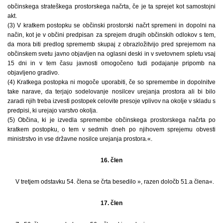
občinskega strateškega prostorskega načrta, če je ta sprejet kot samostojni
akt.
(3) V kratkem postopku se občinski prostorski načrt spremeni in dopolni na
način, kot je v občini predpisan za sprejem drugih občinskih odlokov s tem,
da mora biti predlog sprememb skupaj z obrazložitvijo pred sprejemom na
občinskem svetu javno objavljen na oglasni deski in v svetovnem spletu vsaj
15 dni in v tem času javnosti omogočeno tudi podajanje pripomb na
objavljeno gradivo.
(4) Kratkega postopka ni mogoče uporabiti, če so spremembe in dopolnitve
take narave, da terjajo sodelovanje nosilcev urejanja prostora ali bi bilo
zaradi njih treba izvesti postopek celovite presoje vplivov na okolje v skladu s
predpisi, ki urejajo varstvo okolja.
(5) Občina, ki je izvedla spremembe občinskega prostorskega načrta po
kratkem postopku, o tem v sedmih dneh po njihovem sprejemu obvesti
ministrstvo in vse državne nosilce urejanja prostora.«.
16. člen
V tretjem odstavku 54. člena se črta besedilo », razen določb 51.a člena«.
17. člen