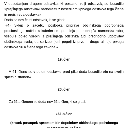
V dosedanjem drugem odstavku, ki postane tretji odstavek, se besedilo
»prejšnjega odstavka« nadomesti z besedilom »prvega odstavka tega člena
in prejšnjega odstavka«.
Doda se nov četrti odstavek, ki se glasi:
»(4) Sklep o začetku postopka priprave občinskega podrobnega
prostorskega načrta, s katerim se spreminja podrobnejša namenska raba,
vsebuje poleg vsebin iz prejšnjega odstavka tudi predhodno ugotovitev
občinskega sveta, da so izpolnjeni pogoji iz prve in druge alineje prvega
odstavka 56.a člena tega zakona.«.
19. člen
V 61. členu se v petem odstavku pred piko doda besedilo »in na svojih
spletnih straneh«.
20. člen
Za 61.a členom se doda nov 61.b člen, ki se glasi:
»61.b člen
(kratek postopek sprememb in dopolnitev občinskega podrobnega