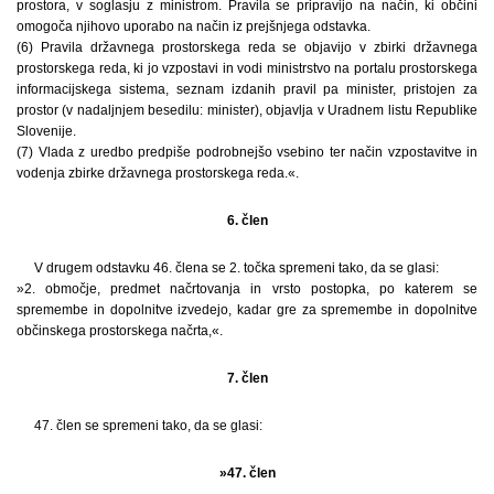
prostora, v soglasju z ministrom. Pravila se pripravijo na način, ki občini
omogoča njihovo uporabo na način iz prejšnjega odstavka.
(6) Pravila državnega prostorskega reda se objavijo v zbirki državnega
prostorskega reda, ki jo vzpostavi in vodi ministrstvo na portalu prostorskega
informacijskega sistema, seznam izdanih pravil pa minister, pristojen za
prostor (v nadaljnjem besedilu: minister), objavlja v Uradnem listu Republike
Slovenije.
(7) Vlada z uredbo predpiše podrobnejšo vsebino ter način vzpostavitve in
vodenja zbirke državnega prostorskega reda.«.
6. člen
V drugem odstavku 46. člena se 2. točka spremeni tako, da se glasi:
»2. območje, predmet načrtovanja in vrsto postopka, po katerem se
spremembe in dopolnitve izvedejo, kadar gre za spremembe in dopolnitve
občinskega prostorskega načrta,«.
7. člen
47. člen se spremeni tako, da se glasi:
»47. člen