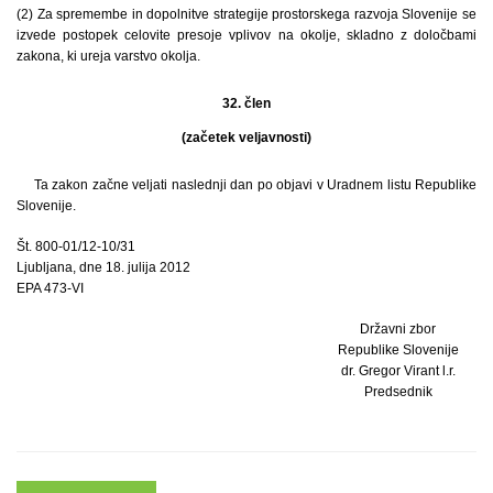
(2) Za spremembe in dopolnitve strategije prostorskega razvoja Slovenije se
izvede postopek celovite presoje vplivov na okolje, skladno z določbami
zakona, ki ureja varstvo okolja.
32. člen
(začetek veljavnosti)
Ta zakon začne veljati naslednji dan po objavi v Uradnem listu Republike
Slovenije.
Št. 800-01/12-10/31
Ljubljana, dne 18. julija 2012
EPA 473-VI
Državni zbor
Republike Slovenije
dr. Gregor Virant l.r.
Predsednik