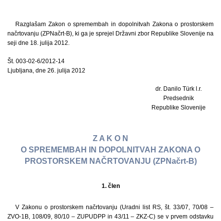
Razglašam Zakon o spremembah in dopolnitvah Zakona o prostorskem
načrtovanju (ZPNačrt-B), ki ga je sprejel Državni zbor Republike Slovenije na
seji dne 18. julija 2012.
Št. 003-02-6/2012-14
Ljubljana, dne 26. julija 2012
dr. Danilo Türk l.r.
Predsednik
Republike Slovenije
Z A K O N
O SPREMEMBAH IN DOPOLNITVAH ZAKONA O
PROSTORSKEM NAČRTOVANJU (ZPNačrt-B)
1. člen
V Zakonu o prostorskem načrtovanju (Uradni list RS, št. 33/07, 70/08 –
ZVO-1B, 108/09, 80/10 – ZUPUDPP in 43/11 – ZKZ-C) se v prvem odstavku