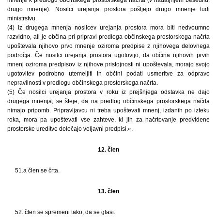
drugo mnenje). Nosilci urejanja prostora pošljejo drugo mnenje tudi
ministrstvu.
(4) Iz drugega mnenja nosilcev urejanja prostora mora biti nedvoumno
razvidno, ali je občina pri pripravi predloga občinskega prostorskega načrta
upoštevala njihovo prvo mnenje oziroma predpise z njihovega delovnega
področja. Če nosilci urejanja prostora ugotovijo, da občina njihovih prvih
mnenj oziroma predpisov iz njihove pristojnosti ni upoštevala, morajo svojo
ugotovitev podrobno utemeljiti in občini podati usmeritve za odpravo
nepravilnosti v predlogu občinskega prostorskega načrta.
(5) Če nosilci urejanja prostora v roku iz prejšnjega odstavka ne dajo
drugega mnenja, se šteje, da na predlog občinskega prostorskega načrta
nimajo pripomb. Pripravljavcu ni treba upoštevati mnenj, izdanih po izteku
roka, mora pa upoštevati vse zahteve, ki jih za načrtovanje predvidene
prostorske ureditve določajo veljavni predpisi.«.
12. člen
51.a člen se črta.
13. člen
52. člen se spremeni tako, da se glasi: