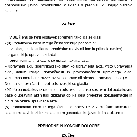
gospodarsko javno infrastrukturo v skladu s predpisi, ki urejajo varstvo
okolja.«.
24. člen
V 88. členu se tretji odstavek spremeni tako, da se glasi:
»(3) Podatkovna baza iz tega člena vsebuje podatke o:
– investitorju ali lastniku nepremičnine (naziv ali ime in priimek, naslov),
– organu, ki je upravni akt izdal,
– nepremičninah, na katere se upravni akt nanaša,
– upravnem aktu (identifikacijsko številko upravnega akta, vrsto upravnega
akta, datum izdaje, dokončnosti in pravnomočnosti upravnega akta,
zaznambo morebitne razveljavitve, odprave ali ničnosti upravnega akta).«.
Dodata se nova četrti in peti odstavek, ki se glasita:
»(4) Poleg podatkov iz prejšnjega odstavka je lahko sestavni del podatkovne
baze o upravnih aktih tudi digitalna oblika dela projektne dokumentacije in
digitalna oblika upravnega akta.
(5) Podatkovna baza iz tega člena se povezuje z zemljiškim katastrom,
katastrom stavb in zbirnim katastrom gospodarske javne infrastrukture.«.
PREHODNE IN KONČNE DOLOČBE
25. člen