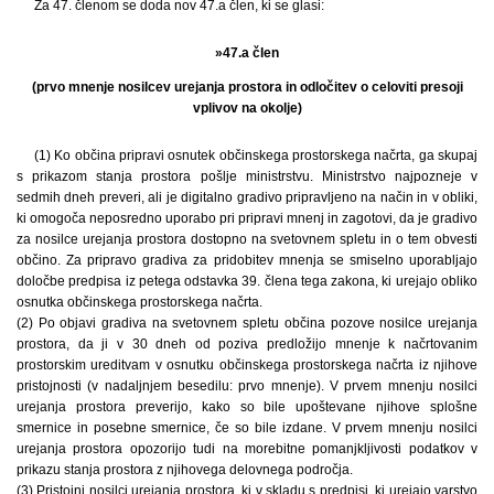
Za 47. členom se doda nov 47.a člen, ki se glasi:
»47.a člen
(prvo mnenje nosilcev urejanja prostora in odločitev o celoviti presoji
vplivov na okolje)
(1) Ko občina pripravi osnutek občinskega prostorskega načrta, ga skupaj
s prikazom stanja prostora pošlje ministrstvu. Ministrstvo najpozneje v
sedmih dneh preveri, ali je digitalno gradivo pripravljeno na način in v obliki,
ki omogoča neposredno uporabo pri pripravi mnenj in zagotovi, da je gradivo
za nosilce urejanja prostora dostopno na svetovnem spletu in o tem obvesti
občino. Za pripravo gradiva za pridobitev mnenja se smiselno uporabljajo
določbe predpisa iz petega odstavka 39. člena tega zakona, ki urejajo obliko
osnutka občinskega prostorskega načrta.
(2) Po objavi gradiva na svetovnem spletu občina pozove nosilce urejanja
prostora, da ji v 30 dneh od poziva predložijo mnenje k načrtovanim
prostorskim ureditvam v osnutku občinskega prostorskega načrta iz njihove
pristojnosti (v nadaljnjem besedilu: prvo mnenje). V prvem mnenju nosilci
urejanja prostora preverijo, kako so bile upoštevane njihove splošne
smernice in posebne smernice, če so bile izdane. V prvem mnenju nosilci
urejanja prostora opozorijo tudi na morebitne pomanjkljivosti podatkov v
prikazu stanja prostora z njihovega delovnega področja.
(3) Pristojni nosilci urejanja prostora, ki v skladu s predpisi, ki urejajo varstvo