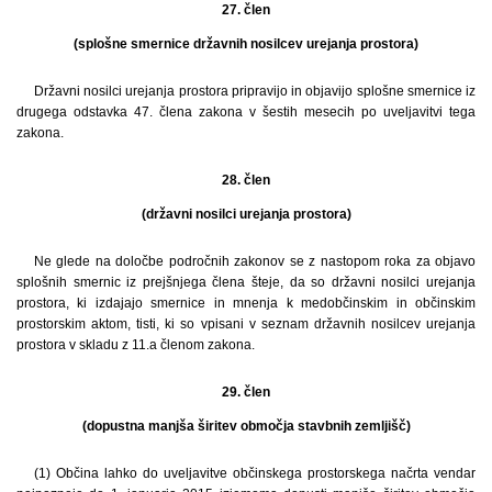
27. člen
(splošne smernice državnih nosilcev urejanja prostora)
Državni nosilci urejanja prostora pripravijo in objavijo splošne smernice iz
drugega odstavka 47. člena zakona v šestih mesecih po uveljavitvi tega
zakona.
28. člen
(državni nosilci urejanja prostora)
Ne glede na določbe področnih zakonov se z nastopom roka za objavo
splošnih smernic iz prejšnjega člena šteje, da so državni nosilci urejanja
prostora, ki izdajajo smernice in mnenja k medobčinskim in občinskim
prostorskim aktom, tisti, ki so vpisani v seznam državnih nosilcev urejanja
prostora v skladu z 11.a členom zakona.
29. člen
(dopustna manjša širitev območja stavbnih zemljišč)
(1) Občina lahko do uveljavitve občinskega prostorskega načrta vendar