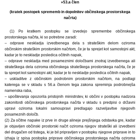
»53.a člen
(kratek postopek sprememb in dopolnitev občinskega prostorskega
načrta)
(1) Po kratkem postopku se izvedejo spremembe občinskega
prostorskega načrta, ki so potrebne zaradi:
– odprave neskladja izvedbenega dela s strateškim delom oziroma
občinskim strateškim prostorskim načrtom, če je ta sprejet kot samostojni akt,
kadar je to neskladje posledica očitnih napak,
– odprave neskladja med posameznimi določbami znotraj izvedbenega ali
strateškega dela oziroma občinskega strateškega prostorskega načrta, če je
ta sprejet kot samostojni akt, kadar je to neskladje posledica očitnih napak,
– uskladitve z občinskim podrobnim prostorskim načrtom, na podlagi
katerega se v skladu s 56.a členom tega zakona spreminja podrobnejša
namenska raba,
– upoštevanja opozorila pristojnih ministrstev, ki občini v postopku nadzora
zakonitosti občinskega prostorskega načrta v skladu s predpisi o državni
upravi oziroma lokalni samoupravi predlagajo razveljavitve njegovih
posameznih določb.
(2) Za očitne napake iz prve in druge alineje prejšnjega odstavka gre, kadar
je objavljen občinski prostorski načrt oziroma njegov strateški ali izvedbeni
del drugačen od tistega, ki je bil pripravljen v postopku njegove priprave in to
izhaja iz spisa postopka priprave občinskega prostorskega načrta oziroma