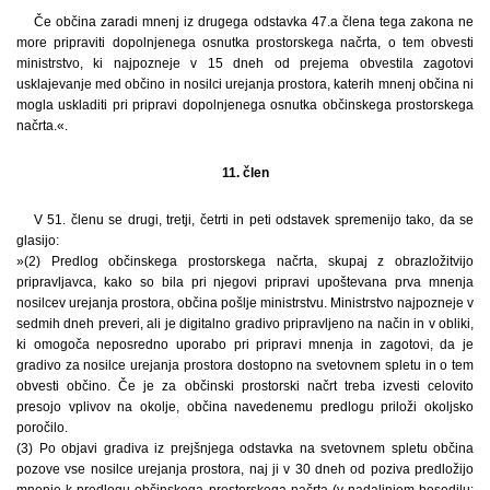
Če občina zaradi mnenj iz drugega odstavka 47.a člena tega zakona ne
more pripraviti dopolnjenega osnutka prostorskega načrta, o tem obvesti
ministrstvo, ki najpozneje v 15 dneh od prejema obvestila zagotovi
usklajevanje med občino in nosilci urejanja prostora, katerih mnenj občina ni
mogla uskladiti pri pripravi dopolnjenega osnutka občinskega prostorskega
načrta.«.
11. člen
V 51. členu se drugi, tretji, četrti in peti odstavek spremenijo tako, da se
glasijo:
»(2) Predlog občinskega prostorskega načrta, skupaj z obrazložitvijo
pripravljavca, kako so bila pri njegovi pripravi upoštevana prva mnenja
nosilcev urejanja prostora, občina pošlje ministrstvu. Ministrstvo najpozneje v
sedmih dneh preveri, ali je digitalno gradivo pripravljeno na način in v obliki,
ki omogoča neposredno uporabo pri pripravi mnenja in zagotovi, da je
gradivo za nosilce urejanja prostora dostopno na svetovnem spletu in o tem
obvesti občino. Če je za občinski prostorski načrt treba izvesti celovito
presojo vplivov na okolje, občina navedenemu predlogu priloži okoljsko
poročilo.
(3) Po objavi gradiva iz prejšnjega odstavka na svetovnem spletu občina
pozove vse nosilce urejanja prostora, naj ji v 30 dneh od poziva predložijo
mnenje k predlogu občinskega prostorskega načrta (v nadaljnjem besedilu: