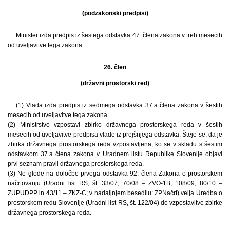
(podzakonski predpisi)
Minister izda predpis iz šestega odstavka 47. člena zakona v treh mesecih
od uveljavitve tega zakona.
26. člen
(državni prostorski red)
(1) Vlada izda predpis iz sedmega odstavka 37.a člena zakona v šestih
mesecih od uveljavitve tega zakona.
(2) Ministrstvo vzpostavi zbirko državnega prostorskega reda v šestih
mesecih od uveljavitve predpisa vlade iz prejšnjega odstavka. Šteje se, da je
zbirka državnega prostorskega reda vzpostavljena, ko se v skladu s šestim
odstavkom 37.a člena zakona v Uradnem listu Republike Slovenije objavi
prvi seznam pravil državnega prostorskega reda.
(3) Ne glede na določbe prvega odstavka 92. člena Zakona o prostorskem
načrtovanju (Uradni list RS, št. 33/07, 70/08 – ZVO-1B, 108/09, 80/10 –
ZUPUDPP in 43/11 – ZKZ-C; v nadaljnjem besedilu: ZPNačrt) velja Uredba o
prostorskem redu Slovenije (Uradni list RS, št. 122/04) do vzpostavitve zbirke
državnega prostorskega reda.