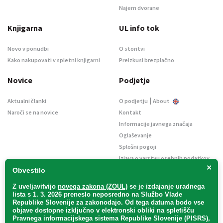
Najem dvorane
Knjigarna
UL info tok
Novo v ponudbi
O storitvi
Kako nakupovati v spletni knjigarni
Preizkusi brezplačno
Novice
Podjetje
|
Aktualni članki
O podjetju
About
Naroči se na novice
Kontakt
Informacije javnega značaja
Oglaševanje
Splošni pogoji
Izjava o varstvu osebnih podatkov
×
E-dražbe
Obvestilo
Z uveljavitvijo
novega zakona (ZOUL)
se je
izdajanje uradnega
lista s 1. 3. 2026 preneslo
neposredno
na Službo Vlade
Republike Slovenije za zakonodajo
. Od tega datuma bodo vse
objave dostopne izključno v elektronski obliki na spletišču
Pravnega informacijskega sistema Republike Slovenije (PISRS),