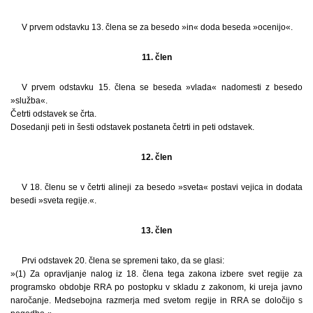
V prvem odstavku 13. člena se za besedo »in« doda beseda »ocenijo«.
11. člen
V prvem odstavku 15. člena se beseda »vlada« nadomesti z besedo
»služba«.
Četrti odstavek se črta.
Dosedanji peti in šesti odstavek postaneta četrti in peti odstavek.
12. člen
V 18. členu se v četrti alineji za besedo »sveta« postavi vejica in dodata
besedi »sveta regije.«.
13. člen
Prvi odstavek 20. člena se spremeni tako, da se glasi:
»(1) Za opravljanje nalog iz 18. člena tega zakona izbere svet regije za
programsko obdobje RRA po postopku v skladu z zakonom, ki ureja javno
naročanje. Medsebojna razmerja med svetom regije in RRA se določijo s