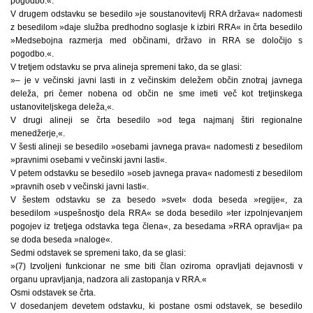
pogodbo.«.
V drugem odstavku se besedilo »je soustanovitevlj RRA država« nadomesti
z besedilom »daje služba predhodno soglasje k izbiri RRA« in črta besedilo
»Medsebojna razmerja med občinami, državo in RRA se določijo s
pogodbo.«.
V tretjem odstavku se prva alineja spremeni tako, da se glasi:
»– je v večinski javni lasti in z večinskim deležem občin znotraj javnega
deleža, pri čemer nobena od občin ne sme imeti več kot tretjinskega
ustanoviteljskega deleža,«.
V drugi alineji se črta besedilo »od tega najmanj štiri regionalne
menedžerje,«.
V šesti alineji se besedilo »osebami javnega prava« nadomesti z besedilom
»pravnimi osebami v večinski javni lasti«.
V petem odstavku se besedilo »oseb javnega prava« nadomesti z besedilom
»pravnih oseb v večinski javni lasti«.
V šestem odstavku se za besedo »svet« doda beseda »regije«, za
besedilom »uspešnostjo dela RRA« se doda besedilo »ter izpolnjevanjem
pogojev iz tretjega odstavka tega člena«, za besedama »RRA opravlja« pa
se doda beseda »naloge«.
Sedmi odstavek se spremeni tako, da se glasi:
»(7) Izvoljeni funkcionar ne sme biti član oziroma opravljati dejavnosti v
organu upravljanja, nadzora ali zastopanja v RRA.«
Osmi odstavek se črta.
V dosedanjem devetem odstavku, ki postane osmi odstavek, se besedilo