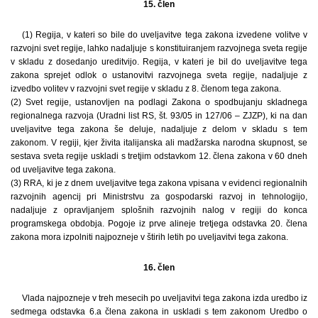
15. člen
(1) Regija, v kateri so bile do uveljavitve tega zakona izvedene volitve v
razvojni svet regije, lahko nadaljuje s konstituiranjem razvojnega sveta regije
v skladu z dosedanjo ureditvijo. Regija, v kateri je bil do uveljavitve tega
zakona sprejet odlok o ustanovitvi razvojnega sveta regije, nadaljuje z
izvedbo volitev v razvojni svet regije v skladu z 8. členom tega zakona.
(2) Svet regije, ustanovljen na podlagi Zakona o spodbujanju skladnega
regionalnega razvoja (Uradni list RS, št. 93/05 in 127/06 – ZJZP), ki na dan
uveljavitve tega zakona še deluje, nadaljuje z delom v skladu s tem
zakonom. V regiji, kjer živita italijanska ali madžarska narodna skupnost, se
sestava sveta regije uskladi s tretjim odstavkom 12. člena zakona v 60 dneh
od uveljavitve tega zakona.
(3) RRA, ki je z dnem uveljavitve tega zakona vpisana v evidenci regionalnih
razvojnih agencij pri Ministrstvu za gospodarski razvoj in tehnologijo,
nadaljuje z opravljanjem splošnih razvojnih nalog v regiji do konca
programskega obdobja. Pogoje iz prve alineje tretjega odstavka 20. člena
zakona mora izpolniti najpozneje v štirih letih po uveljavitvi tega zakona.
16. člen
Vlada najpozneje v treh mesecih po uveljavitvi tega zakona izda uredbo iz
sedmega odstavka 6.a člena zakona in uskladi s tem zakonom Uredbo o