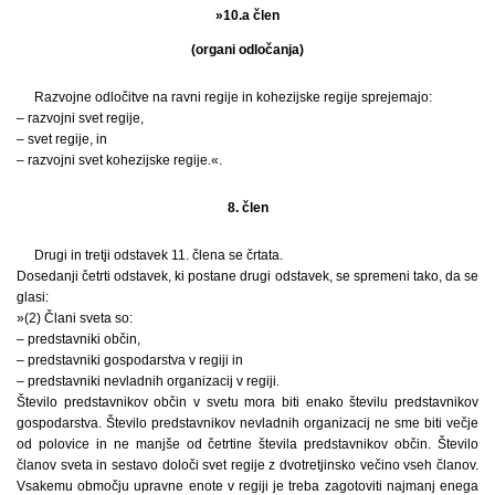
»10.a člen
(organi odločanja)
Razvojne odločitve na ravni regije in kohezijske regije sprejemajo:
– razvojni svet regije,
– svet regije, in
– razvojni svet kohezijske regije.«.
8. člen
Drugi in tretji odstavek 11. člena se črtata.
Dosedanji četrti odstavek, ki postane drugi odstavek, se spremeni tako, da se
glasi:
»(2) Člani sveta so:
– predstavniki občin,
– predstavniki gospodarstva v regiji in
– predstavniki nevladnih organizacij v regiji.
Število predstavnikov občin v svetu mora biti enako številu predstavnikov
gospodarstva. Število predstavnikov nevladnih organizacij ne sme biti večje
od polovice in ne manjše od četrtine števila predstavnikov občin. Število
članov sveta in sestavo določi svet regije z dvotretjinsko večino vseh članov.
Vsakemu območju upravne enote v regiji je treba zagotoviti najmanj enega