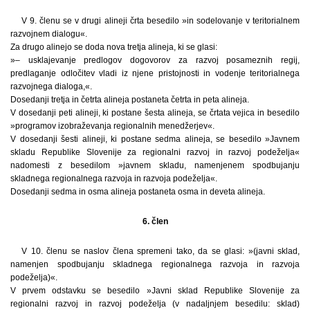
V 9. členu se v drugi alineji črta besedilo »in sodelovanje v teritorialnem
razvojnem dialogu«.
Za drugo alinejo se doda nova tretja alineja, ki se glasi:
»– usklajevanje predlogov dogovorov za razvoj posameznih regij,
predlaganje odločitev vladi iz njene pristojnosti in vodenje teritorialnega
razvojnega dialoga,«.
Dosedanji tretja in četrta alineja postaneta četrta in peta alineja.
V dosedanji peti alineji, ki postane šesta alineja, se črtata vejica in besedilo
»programov izobraževanja regionalnih menedžerjev«.
V dosedanji šesti alineji, ki postane sedma alineja, se besedilo »Javnem
skladu Republike Slovenije za regionalni razvoj in razvoj podeželja«
nadomesti z besedilom »javnem skladu, namenjenem spodbujanju
skladnega regionalnega razvoja in razvoja podeželja«.
Dosedanji sedma in osma alineja postaneta osma in deveta alineja.
6. člen
V 10. členu se naslov člena spremeni tako, da se glasi: »(javni sklad,
namenjen spodbujanju skladnega regionalnega razvoja in razvoja
podeželja)«.
V prvem odstavku se besedilo »Javni sklad Republike Slovenije za
regionalni razvoj in razvoj podeželja (v nadaljnjem besedilu: sklad)