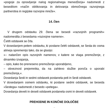
»pogoje za opravljanje nalog regionalnega menedžerja« nadomesti z
besedilom »način oblikovanja in delovanja območnega razvojnega
partnerstva in regijske razvojne mreže«.
14. člen
V drugem odstavku 29. člena se besedi »razvojnih programih«
nadomestita z besedama »razvojne namene«.
Četrti odstavek se črta.
V dosedanjem petem odstavku, ki postane četrti odstavek, se šesta do osma
alineja spremenijo tako, da se glasijo:
»– natančen opis razvojnih namenov, v katere se vlaga premoženje, z
dinamiko izvajanja,
– opis, kako bo preneseno premoženje uporabljeno,
– obveznost prejemnika, da na zahtevo službe poroča o uporabi
premoženja,«.
Dosedanja šesti in sedmi odstavek postaneta peti in šesti odstavek.
V dosedanjem osmem odstavku, ki postane sedmi odstavek, se beseda
»šestega« nadomesti z besedo »petega«.
Dosedanja deveti in deseti odstavek postaneta osmi in deveti odstavek.
PREHODNE IN KONČNE DOLOČBE