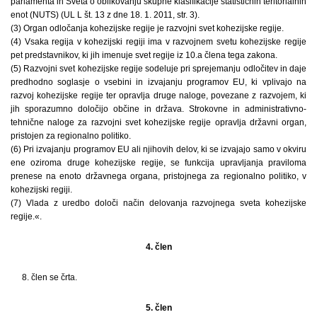
parlamenta in Sveta o oblikovanju skupne klasifikacije statističnih teritorialnih
enot (NUTS) (UL L št. 13 z dne 18. 1. 2011, str. 3).
(3) Organ odločanja kohezijske regije je razvojni svet kohezijske regije.
(4) Vsaka regija v kohezijski regiji ima v razvojnem svetu kohezijske regije
pet predstavnikov, ki jih imenuje svet regije iz 10.a člena tega zakona.
(5) Razvojni svet kohezijske regije sodeluje pri sprejemanju odločitev in daje
predhodno soglasje o vsebini in izvajanju programov EU, ki vplivajo na
razvoj kohezijske regije ter opravlja druge naloge, povezane z razvojem, ki
jih sporazumno določijo občine in država. Strokovne in administrativno-
tehnične naloge za razvojni svet kohezijske regije opravlja državni organ,
pristojen za regionalno politiko.
(6) Pri izvajanju programov EU ali njihovih delov, ki se izvajajo samo v okviru
ene oziroma druge kohezijske regije, se funkcija upravljanja praviloma
prenese na enoto državnega organa, pristojnega za regionalno politiko, v
kohezijski regiji.
(7) Vlada z uredbo določi način delovanja razvojnega sveta kohezijske
regije.«.
4. člen
8. člen se črta.
5. člen