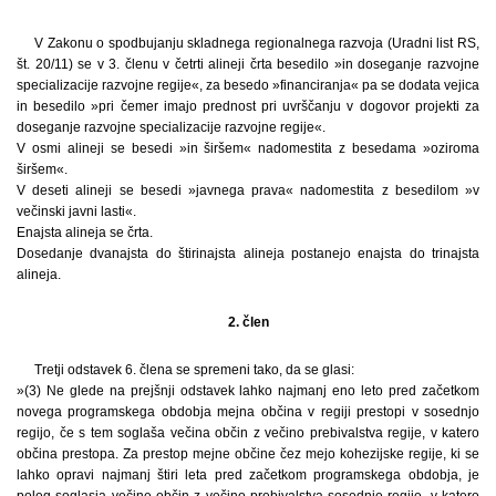
V Zakonu o spodbujanju skladnega regionalnega razvoja (Uradni list RS,
št. 20/11) se v 3. členu v četrti alineji črta besedilo »in doseganje razvojne
specializacije razvojne regije«, za besedo »financiranja« pa se dodata vejica
in besedilo »pri čemer imajo prednost pri uvrščanju v dogovor projekti za
doseganje razvojne specializacije razvojne regije«.
V osmi alineji se besedi »in širšem« nadomestita z besedama »oziroma
širšem«.
V deseti alineji se besedi »javnega prava« nadomestita z besedilom »v
večinski javni lasti«.
Enajsta alineja se črta.
Dosedanje dvanajsta do štirinajsta alineja postanejo enajsta do trinajsta
alineja.
2. člen
Tretji odstavek 6. člena se spremeni tako, da se glasi:
»(3) Ne glede na prejšnji odstavek lahko najmanj eno leto pred začetkom
novega programskega obdobja mejna občina v regiji prestopi v sosednjo
regijo, če s tem soglaša večina občin z večino prebivalstva regije, v katero
občina prestopa. Za prestop mejne občine čez mejo kohezijske regije, ki se
lahko opravi najmanj štiri leta pred začetkom programskega obdobja, je
poleg soglasja večine občin z večino prebivalstva sosednje regije, v katero