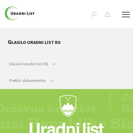
G
LASILO URADNI LIST RS
Glasilo Uradni list RS
Preklic dokumentov