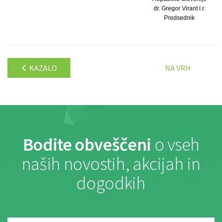
dr. Gregor Virant l.r.
Predsednik
KAZALO
NA VRH
Bodite obveščeni
o vseh
naših novostih, akcijah in
dogodkih