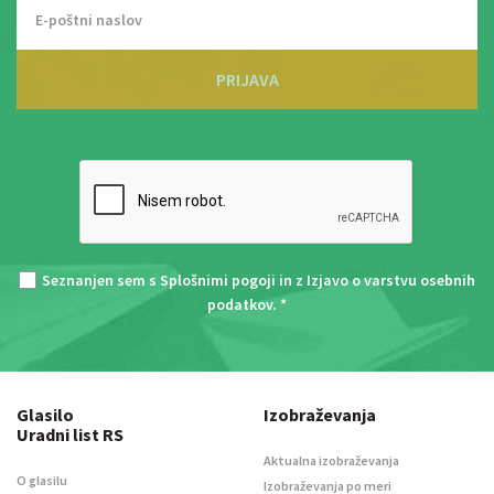
PRIJAVA
Seznanjen sem s
Splošnimi pogoji
in z
Izjavo o varstvu osebnih
podatkov
. *
Glasilo
Izobraževanja
Uradni list RS
Aktualna izobraževanja
O glasilu
Izobraževanja po meri