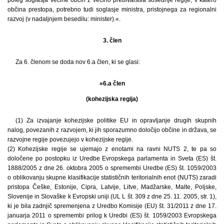
občina prestopa, potrebno tudi soglasje ministra, pristojnega za regionalni
razvoj (v nadaljnjem besedilu: minister).«.
3. člen
Za 6. členom se doda nov 6.a člen, ki se glasi:
»6.a člen
(kohezijska regija)
(1) Za izvajanje kohezijske politike EU in opravljanje drugih skupnih
nalog, povezanih z razvojem, ki jih sporazumno določijo občine in država, se
razvojne regije povezujejo v kohezijske regije.
(2) Kohezijske regije se ujemajo z enotami na ravni NUTS 2, te pa so
določene po postopku iz Uredbe Evropskega parlamenta in Sveta (ES) št.
1888/2005 z dne 26. oktobra 2005 o spremembi Uredbe (ES) št. 1059/2003
o oblikovanju skupne klasifikacije statističnih teritorialnih enot (NUTS) zaradi
pristopa Češke, Estonije, Cipra, Latvije, Litve, Madžarske, Malte, Poljske,
Slovenije in Slovaške k Evropski uniji (UL L št. 309 z dne 25. 11. 2005, str. 1),
ki je bila zadnjič spremenjena z Uredbo Komisije (EU) št. 31/2011 z dne 17.
januarja 2011 o spremembi prilog k Uredbi (ES) št. 1059/2003 Evropskega