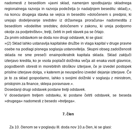
nadomesti z besedilom »javni sklad, namenjen spodbujanju skladnega
regionalnega razvoja in razvoja podeželja (v nadaljnjem besedilu: sklad),«,
na koncu drugega stavka se vejica in besedilo »določenem s predpisi, ki
urejajo dodeljevanje sredstev iz državnega proračuna« nadomestita z
besedilom »dodelitve sredstev, določenem v zakonu, ki ureja podporno
okolje za podjetništvo«, tretji, četrti in peti stavek pa se črtajo.
Za prvim odstavkom se doda nov drugi odstavek, ki se glasi:
»(2) Sklad lahko ustanavlja kapitalske družbe in vlaga kapital v druge pravne
osebe na podlagi pisnega soglasja ustanovitelja. Skupni obseg zadolženosti
sklada ne sme preseči enainpolkratnik kapitala sklada. Sklad zaključi
izterjavo kredita, ko je vsota poplačil dolžnika večja ali enaka vsoti glavnice,
pogodbenih obresti in morebitnih stroškov izterjave, če je izvedel postopek
prisilne izterjave dolga, v katerem je neuspešno izvedel dejanje izterjave. Če
je to za sklad gospodarno, lahko s svojimi dolžniki v soglasju z ministrom,
pristojnim za finance, sklepa poravnave.«.
Dosedanji drugi odstavek postane tretji odstavek.
V dosedanjem tretjem odstavku, ki postane četrti odstavek, se beseda
»drugega« nadomesti z besedo »tretjega«.
7. člen
Za 10. členom se v poglavju III. doda nov 10.a člen, ki se glasi: