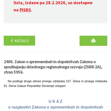
lista, izdane po 28.2.2026, so dostopne
na
PISRS
.
KAZALO
2406. Zakon o spremembah in dopolnitvah Zakona o
spodbujanju skladnega regionalnega razvoja (ZSRR-2A),
stran 5956.
Na podlagi druge alinee prvega odstavka 107. člena in prvega odstavka
91. člena Ustave Republike Slovenije izdajam
U K A Z
o razglasitvi Zakona o spremembah in dopolnitvah