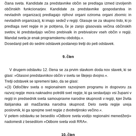
člana sveta. Kandidate za predstavnike občin se predlaga izmed izvoljenih
občinskih funkcionarjev. Kandidate za predstavnike gospodarstva in
nevladnih organizacij predlagajo njihovi organi oziroma organi zbornic in
nevladnih organizacij, ki imajo sedež v regiji. Glasuje se za skupno listo, ki jo
predlaga svet regije in je potrjena, če je zanjo glasovala večina občinskih
svetov, ki predstavljajo večino prebivalk in prebivalcev vseh občin v regiji.
Mandat sveta je enak programskemu obdobju.«.
Dosedanji peti do sedmi odstavek postanejo tretji do peti odstavek.
9. člen
V drugem odstavku 12. člena se za prvim stavkom doda nov stavek, ki se
glasi: »Glasovi predstavnikov občin v svetu se štejejo dvojno.«.
Tretji odstavek se spremeni tako, da se glasi:
»(3) Odločitev sveta o regionalnem razvojnem programu in dogovoru za
razvoj regije mora naknadno potrditi svet regije, ki ga sestavljajo vsi župani v
regiji in predsednik sveta samoupravne narodne skupnosti v regiji, kjer živita
italijanska ali madžarska narodna skupnost. Delo sveta regije ureja
poslovnik, ki ga sprejme svet regije z dvotretjinsko večino.«.
V petem odstavku se besedilo »Odbore sveta vodijo regionalni menedžerji«
nadomesti z besedilom »Odbore sveta vodi RRA«.
10. člen