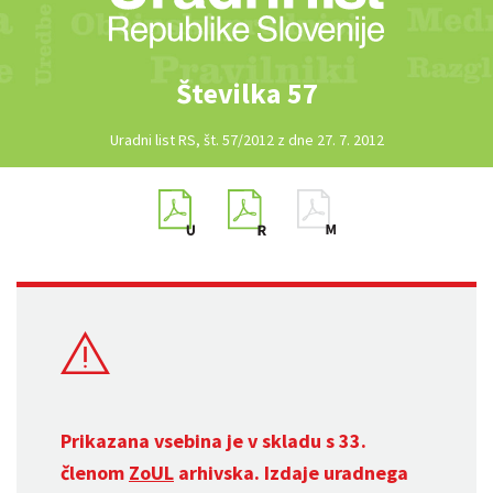
Številka 57
Uradni list RS, št. 57/2012 z dne 27. 7. 2012
Prikazana vsebina je v skladu s 33.
členom
ZoUL
arhivska. Izdaje uradnega