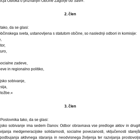
očja Odloka o priznanjih Občine Zagorje ob Savi«.
2. člen
tako, da se glasi:
bčinskega sveta, ustanovljena s statutom občine, so naslednji odbori in komisije:
,
tor,
turo,
socialne zadeve,
ve in regionalno politiko,
sko sobivanje,
sija,
itožbe.«
3. člen
Poslovnika tako, da se glasi:
ko sobivanje ima sedem članov. Odbor obravnava vse predloge aktov in drugih o
ijanja medgeneracijske solidarnosti, socialne povezanosti, vključenosti starejš
podbujanja aktivnega staranja in neodvisnega življenja ter razvijanja prostovol