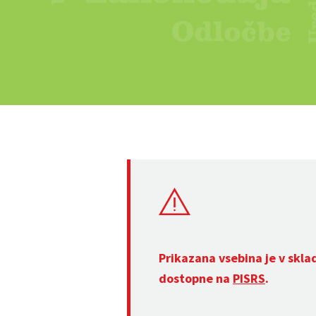
Prikazana vsebina je v skla
dostopne na
PISRS
.