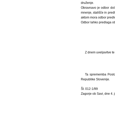
druženje.
Obravnavo je odbor dolž
mnenje, stališče in pre
aktom mora odbor predlo
Odbor lahko predlaga ob
Z dnem uveljavitve t
Ta sprememba Poslov
Republike Slovenije.
Št. 012-1/99
Zagorje ob Savi, dne 4. 