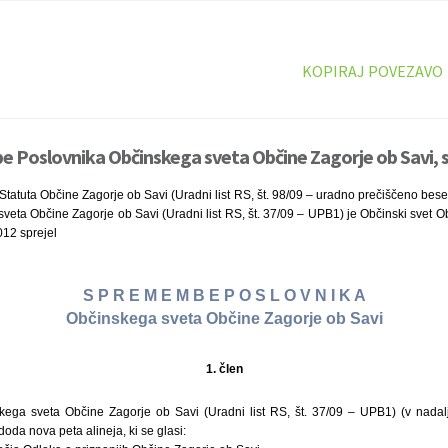
KOPIRAJ POVEZAVO
 Poslovnika Občinskega sveta Občine Zagorje ob Savi, s
Statuta Občine Zagorje ob Savi (Uradni list RS, št. 98/09 – uradno prečiščeno besedi
veta Občine Zagorje ob Savi (Uradni list RS, št. 37/09 – UPB1) je Občinski svet O
2012 sprejel
S P R E M E M B E P O S L O V N I K A
Občinskega sveta Občine Zagorje ob Savi
1. člen
ega sveta Občine Zagorje ob Savi (Uradni list RS, št. 37/09 – UPB1) (v nadalj
doda nova peta alineja, ki se glasi: