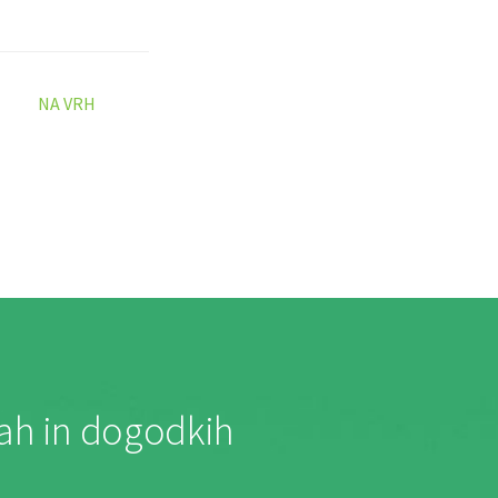
NA VRH
jah in dogodkih