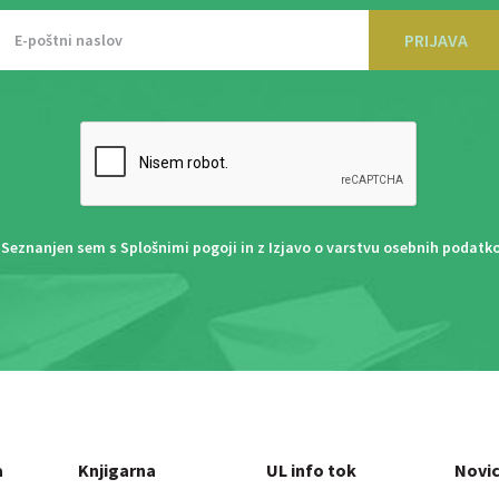
PRIJAVA
Seznanjen sem s
Splošnimi pogoji
in z
Izjavo o varstvu osebnih podatk
a
Knjigarna
UL info tok
Novi