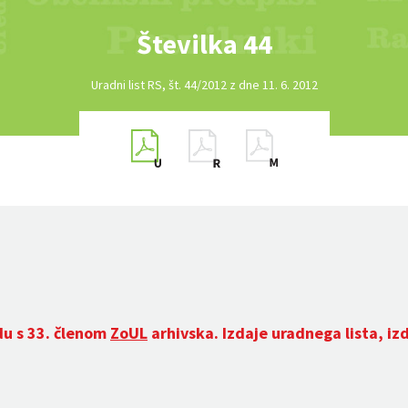
Številka 44
Uradni list RS, št. 44/2012 z dne 11. 6. 2012
du s 33. členom
ZoUL
arhivska. Izdaje uradnega lista, iz