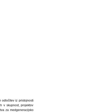
dločitev iz pristojnosti
ih v skupnost, projektov
jstva za medgeneracijsko