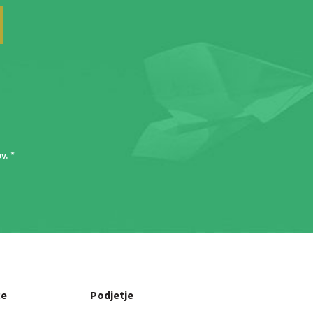
ov
. *
ce
Podjetje