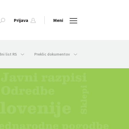
Prijava
Meni
dni list RS
Preklic dokumentov