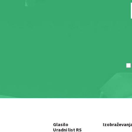
Glasilo
Izobraževanj
Uradni list RS