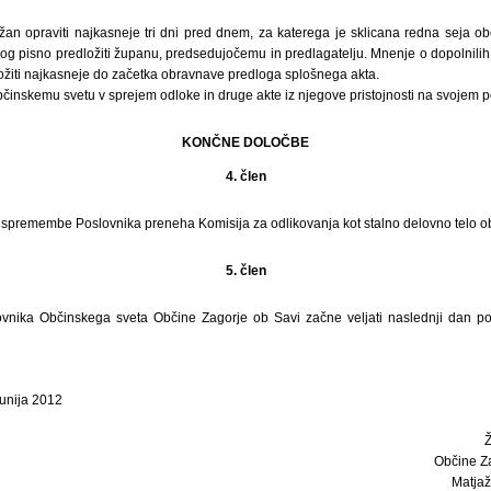
an opraviti najkasneje tri dni pred dnem, za katerega je sklicana redna seja ob
dlog pisno predložiti županu, predsedujočemu in predlagatelju. Mnenje o dopolnili
žiti najkasneje do začetka obravnave predloga splošnega akta.
činskemu svetu v sprejem odloke in druge akte iz njegove pristojnosti na svojem p
KONČNE DOLOČBE
4. člen
e spremembe Poslovnika preneha Komisija za odlikovanja kot stalno delovno telo o
5. člen
nika Občinskega sveta Občine Zagorje ob Savi začne veljati naslednji dan po
junija 2012
Občine Z
Matjaž