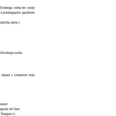
činskega sveta ter svoje
h k predlaganim splošnim
odročju dela.«
bčinskega sveta.
 objavi v Uradnem listu
Župan
agorje ob Savi
 Švagan l.r.