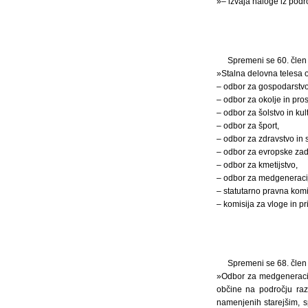
»– izvaja naloge iz podr
Spremeni se 60. člen 
»Stalna delovna telesa o
– odbor za gospodarstvo
– odbor za okolje in pros
– odbor za šolstvo in kul
– odbor za šport,
– odbor za zdravstvo in 
– odbor za evropske zade
– odbor za kmetijstvo,
– odbor za medgeneracij
– statutarno pravna komi
– komisija za vloge in pr
Spremeni se 68. člen 
»Odbor za medgeneracijs
občine na področju razv
namenjenih starejšim, s