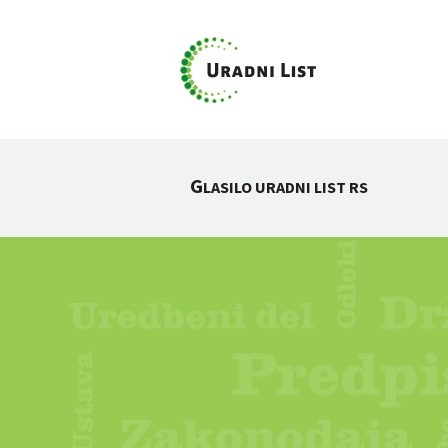
G
LASILO URADNI LIST RS