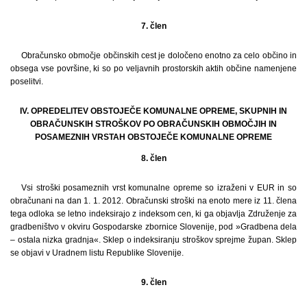
7. člen
Obračunsko območje občinskih cest je določeno enotno za celo občino in
obsega vse površine, ki so po veljavnih prostorskih aktih občine namenjene
poselitvi.
IV. OPREDELITEV OBSTOJEČE KOMUNALNE OPREME, SKUPNIH IN
OBRAČUNSKIH STROŠKOV PO OBRAČUNSKIH OBMOČJIH IN
POSAMEZNIH VRSTAH OBSTOJEČE KOMUNALNE OPREME
8. člen
Vsi stroški posameznih vrst komunalne opreme so izraženi v EUR in so
obračunani na dan 1. 1. 2012. Obračunski stroški na enoto mere iz 11. člena
tega odloka se letno indeksirajo z indeksom cen, ki ga objavlja Združenje za
gradbeništvo v okviru Gospodarske zbornice Slovenije, pod »Gradbena dela
– ostala nizka gradnja«. Sklep o indeksiranju stroškov sprejme župan. Sklep
se objavi v Uradnem listu Republike Slovenije.
9. člen