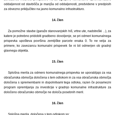
oddaljenost od stavbišča je manjša od oddaljenosti, predvidene v predpisih
za obvezno priključitev na javno komunalno infrastrukturo.
14. člen
Za pomožne stavbe (garaže stanovanjskih hiš, vrtne ute, nadstreški ...), za
katere je potrebno pridobiti gradbeno dovoljenje, se pri odmeri komunalnega
prispevka upošteva površina zemljiške parcele enaka 0. To ne velja za
primere, ko zavezancu komunalni prispevek še ni bil odmerjen ob gradnji
glavnega objekta.
15. člen
Splošna merila za odmero komunalnega prispevka se uporabljajo za vsa
obračunska območja določena s tem odlokom in za vsa obračunska območja
določena s spremembami in dopolnitvami tega odloka, razen če posamezni
program opremljanja za investicije v gradnjo komunalne infrastrukture za
določeno obračunsko območje ne določa posebnih meril.
16. člen
Splošna merila, določena s tem odlokom so: