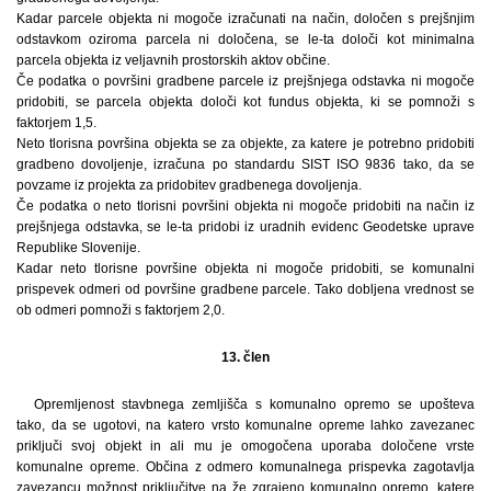
Kadar parcele objekta ni mogoče izračunati na način, določen s prejšnjim
odstavkom oziroma parcela ni določena, se le-ta določi kot minimalna
parcela objekta iz veljavnih prostorskih aktov občine.
Če podatka o površini gradbene parcele iz prejšnjega odstavka ni mogoče
pridobiti, se parcela objekta določi kot fundus objekta, ki se pomnoži s
faktorjem 1,5.
Neto tlorisna površina objekta se za objekte, za katere je potrebno pridobiti
gradbeno dovoljenje, izračuna po standardu SIST ISO 9836 tako, da se
povzame iz projekta za pridobitev gradbenega dovoljenja.
Če podatka o neto tlorisni površini objekta ni mogoče pridobiti na način iz
prejšnjega odstavka, se le-ta pridobi iz uradnih evidenc Geodetske uprave
Republike Slovenije.
Kadar neto tlorisne površine objekta ni mogoče pridobiti, se komunalni
prispevek odmeri od površine gradbene parcele. Tako dobljena vrednost se
ob odmeri pomnoži s faktorjem 2,0.
13. člen
Opremljenost stavbnega zemljišča s komunalno opremo se upošteva
tako, da se ugotovi, na katero vrsto komunalne opreme lahko zavezanec
priključi svoj objekt in ali mu je omogočena uporaba določene vrste
komunalne opreme. Občina z odmero komunalnega prispevka zagotavlja
zavezancu možnost priključitve na že zgrajeno komunalno opremo, katere