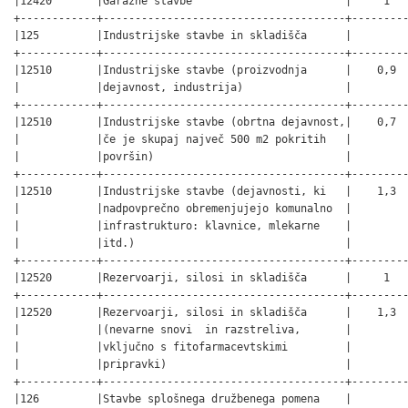
|12420       |Garažne stavbe                        |     1   
+------------+--------------------------------------+---------
|125         |Industrijske stavbe in skladišča      |         
+------------+--------------------------------------+---------
|12510       |Industrijske stavbe (proizvodnja      |    0,9  
|            |dejavnost, industrija)                |         
+------------+--------------------------------------+---------
|12510       |Industrijske stavbe (obrtna dejavnost,|    0,7  
|            |če je skupaj največ 500 m2 pokritih   |         
|            |površin)                              |         
+------------+--------------------------------------+---------
|12510       |Industrijske stavbe (dejavnosti, ki   |    1,3  
|            |nadpovprečno obremenjujejo komunalno  |         
|            |infrastrukturo: klavnice, mlekarne    |         
|            |itd.)                                 |         
+------------+--------------------------------------+---------
|12520       |Rezervoarji, silosi in skladišča      |     1   
+------------+--------------------------------------+---------
|12520       |Rezervoarji, silosi in skladišča      |    1,3  
|            |(nevarne snovi  in razstreliva,       |         
|            |vključno s fitofarmacevtskimi         |         
|            |pripravki)                            |         
+------------+--------------------------------------+---------
|126         |Stavbe splošnega družbenega pomena    |         