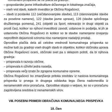
– gospodarske javne infrastrukture državnega in lokalnega značaja,
– vseh vrst stavb, katerih investitor je Občina Rogašovci,
– stavb iz postavke 112 (večstanovanjske stavbe), 113 (stanovanjske stavbe
za posebne namene), 122 (stavbe javne uprave), 126 (stavbe splošnega
družbenega pomena), 241 (objekti za šport, rekreacijo in drugi objekti za
prosti čas), kolikor so njihovi investitorji zavodi, ustanove in podjetja, ki jih je
ustanovila Občina Rogašovci in kolikor so te stavbe namenjene izvajanju
neprofitnih dejavnosti oziroma niso namenjene nadaljnji prodaji.
Oprostitve plačila dela ali celotne vrednosti komunalnega prispevka so
možne tudi za gradnjo vseh drugih stavb in objektov, kolikor občinska uprava
Občine Rogašovci oceni, občinski svet pa s sklepom potrdi, da bi njihova
gradnja:
– prispevala k razvoju občine,
– prispevala k oživitvi jedra naselja,
– prispevala večji izrabi že zgrajene komunalne opreme.
Občina Rogašovci bo zmanjšanje pritoka sredstev iz naslova komunalnega
prispevka iz prvega in drugega odstavka tega člena nadomestila iz
nenamenskih virov proračuna. Oprostitve stopijo v veljavo, ko so v proračunu
zagotovljena sredstva iz nenamenskih virov.
VIII. POSEBNI PRIMERI OBRAČUNA KOMUNALNEGA PRISPEVKA
18. člen