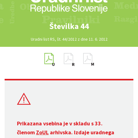
Številka 44
Uradni list RS, št. 44/2012 z dne 11. 6. 2012
Prikazana vsebina je v skladu s 33.
členom
ZoUL
arhivska. Izdaje uradnega