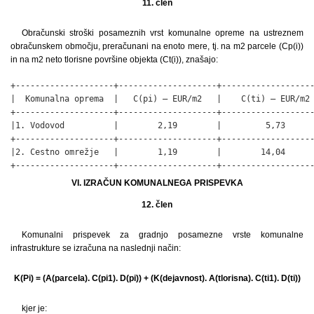
11. člen
Obračunski stroški posameznih vrst komunalne opreme na ustreznem
obračunskem območju, preračunani na enoto mere, tj. na m2 parcele (Cp(i))
in na m2 neto tlorisne površine objekta (Ct(i)), znašajo:
+--------------------+--------------------+-------------------
|  Komunalna oprema  |   C(pi) – EUR/m2   |    C(ti) – EUR/m2 
+--------------------+--------------------+-------------------
|1. Vodovod          |        2,19        |         5,73      
+--------------------+--------------------+-------------------
|2. Cestno omrežje   |        1,19        |        14,04      
+--------------------+--------------------+------------------
VI. IZRAČUN KOMUNALNEGA PRISPEVKA
12. člen
Komunalni prispevek za gradnjo posamezne vrste komunalne
infrastrukture se izračuna na naslednji način:
K(Pi) = (A(parcela). C(pi1). D(pi)) + (K(dejavnost). A(tlorisna). C(ti1). D(ti))
kjer je: