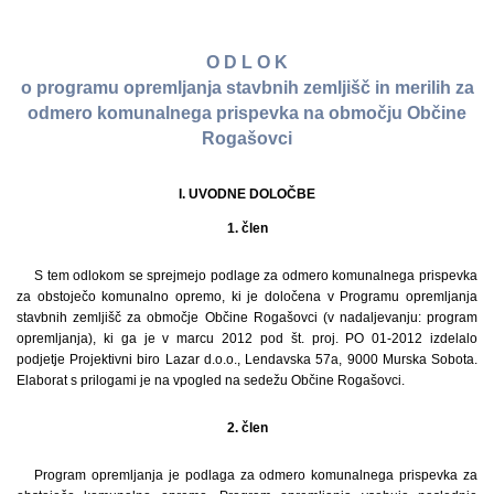
O D L O K
o programu opremljanja stavbnih zemljišč in merilih za
odmero komunalnega prispevka na območju Občine
Rogašovci
I. UVODNE DOLOČBE
1. člen
S tem odlokom se sprejmejo podlage za odmero komunalnega prispevka
za obstoječo komunalno opremo, ki je določena v Programu opremljanja
stavbnih zemljišč za območje Občine Rogašovci (v nadaljevanju: program
opremljanja), ki ga je v marcu 2012 pod št. proj. PO 01-2012 izdelalo
podjetje Projektivni biro Lazar d.o.o., Lendavska 57a, 9000 Murska Sobota.
Elaborat s prilogami je na vpogled na sedežu Občine Rogašovci.
2. člen
Program opremljanja je podlaga za odmero komunalnega prispevka za