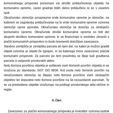
komunalnega prispevka poravnani vsi stroški priključevanja objekta na
komunalno opremo, razen gradnje tistih delov priključkov, ki so v zasebni
lasti.
Obračunsko območje posamezne vrste komunalne opreme je območje, na
katerem se zagotavlja priključevanje na to vrsto komunalne opreme oziroma
območje njene uporabe. Obračunska območja se določijo za obstoječo
komunalno opremo. Obračunski stroški komunalne opreme so tisti del
skupnih stroškov komunalne opreme, ki se financirajo iz sredstev zbranih s
plačili komunalnih prispevkov in bodo bremenili določljive zavezance.
Stavbno zemljišče je zemljiška parcela ali njen del, na kateri je možno graditi
objekt oziroma je objekt že zgrajen, in za katerega mora zavezanec plačati
komunalni prispevek. Za parcelo po tem pravilniku se šteje tudi gradbena
parcela iz veljavnih prostorskih aktov.
Neto tlorisna površina objekta je seštevek vseh tlorisnih površin objekta in se
izračuna po standardu SIST ISO 9836. Kot vsota neto tlorisnih površin na
obračunskem območju se štejejo neto tlorisne površine vseh obstoječih
objektov ter dopustne neto tlorisne površine na še nezazidanih parcelah. Te
se za predvidene objekte izračunajo na podlagi prostorskega akta občine in
regije.
4. člen
Zavezanec za plačilo komunalnega prispevka je investitor oziroma lastnik