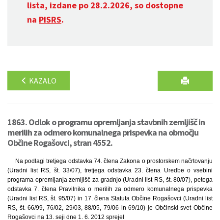
lista, izdane po 28.2.2026, so dostopne
na
PISRS
.
KAZALO
1863. Odlok o programu opremljanja stavbnih zemljišč in
merilih za odmero komunalnega prispevka na območju
Občine Rogašovci, stran 4552.
Na podlagi tretjega odstavka 74. člena Zakona o prostorskem načrtovanju
(Uradni list RS, št. 33/07), tretjega odstavka 23. člena Uredbe o vsebini
programa opremljanja zemljišč za gradnjo (Uradni list RS, št. 80/07), petega
odstavka 7. člena Pravilnika o merilih za odmero komunalnega prispevka
(Uradni list RS, št. 95/07) in 17. člena Statuta Občine Rogašovci (Uradni list
RS, št. 66/99, 76/02, 29/03, 88/05, 79/06 in 69/10) je Občinski svet Občine
Rogašovci na 13. seji dne 1. 6. 2012 sprejel