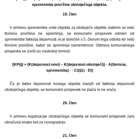
sprememba površine obstoječega objekta.
19. člen
V primeru spremembe vrste objekta za obstoječe objekte, katerim se neto
tlorisna površina ne spreminja, se komunalni prispevek odmeri od
spremembe faktorja dejavnosti, ki je določen s 5. členom tega odloka ter neto
tlorisne površine, kateri se spreminja namembnost. Odmera komunalnega
prispevka se izvrši po naslednji formuli:
[KP(ij) = (K(dejavnost-novi) – K(dejavnost-obstoječi)) · A(tlorisna,
sprememba) · · Ct(ij1) · Dt]
Če je faktor dejavnosti novega objekta manjši od faktorja dejavnosti
obstoječega objekta, se komunalni prispevek ne plača in ne vrača.
20. člen
V primeru legalizacije obstoječega objekta se komunalni prispevek zanj
obračuna enako kot za novogradnjo.
21. člen