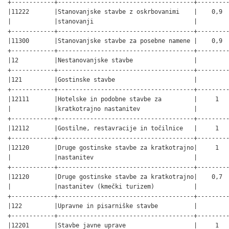
+------------+--------------------------------------+---------
|11222       |Stanovanjske stavbe z oskrbovanimi    |    0,9  
|            |stanovanji                            |         
+------------+--------------------------------------+---------
|11300       |Stanovanjske stavbe za posebne namene |    0,9  
+------------+--------------------------------------+---------
|12          |Nestanovanjske stavbe                 |         
+------------+--------------------------------------+---------
|121         |Gostinske stavbe                      |         
+------------+--------------------------------------+---------
|12111       |Hotelske in podobne stavbe za         |     1   
|            |kratkotrajno nastanitev               |         
+------------+--------------------------------------+---------
|12112       |Gostilne, restavracije in točilnice   |     1   
+------------+--------------------------------------+---------
|12120       |Druge gostinske stavbe za kratkotrajno|     1   
|            |nastanitev                            |         
+------------+--------------------------------------+---------
|12120       |Druge gostinske stavbe za kratkotrajno|    0,7  
|            |nastanitev (kmečki turizem)           |         
+------------+--------------------------------------+---------
|122         |Upravne in pisarniške stavbe          |         
+------------+--------------------------------------+---------
|12201       |Stavbe javne uprave                   |     1   