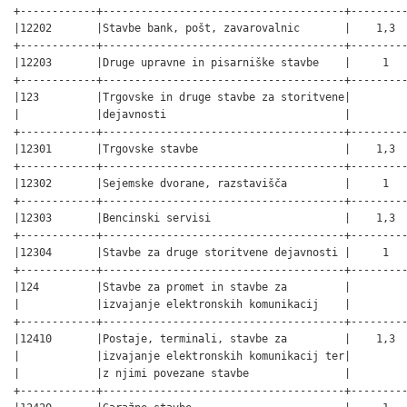
+------------+--------------------------------------+---------
|12202       |Stavbe bank, pošt, zavarovalnic       |    1,3  
+------------+--------------------------------------+---------
|12203       |Druge upravne in pisarniške stavbe    |     1   
+------------+--------------------------------------+---------
|123         |Trgovske in druge stavbe za storitvene|         
|            |dejavnosti                            |         
+------------+--------------------------------------+---------
|12301       |Trgovske stavbe                       |    1,3  
+------------+--------------------------------------+---------
|12302       |Sejemske dvorane, razstavišča         |     1   
+------------+--------------------------------------+---------
|12303       |Bencinski servisi                     |    1,3  
+------------+--------------------------------------+---------
|12304       |Stavbe za druge storitvene dejavnosti |     1   
+------------+--------------------------------------+---------
|124         |Stavbe za promet in stavbe za         |         
|            |izvajanje elektronskih komunikacij    |         
+------------+--------------------------------------+---------
|12410       |Postaje, terminali, stavbe za         |    1,3  
|            |izvajanje elektronskih komunikacij ter|         
|            |z njimi povezane stavbe               |         
+------------+--------------------------------------+---------