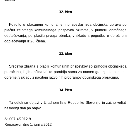
32. člen
Potrdilo o plačanem komunalnem prispevku izda občinska uprava po
plačilu celotnega komunalnega prispevka oziroma, v primeru obročnega
odplačevanja, po plačilu prvega obroka, v skladu s pogodbo o obročnem
odplačevanju iz 26. člena.
33. člen
Sredstva zbrana s plačili komunalnih prispevkov so prihodki občinskega
proračuna, ki jih občina lahko porablja samo za namen gradnje komunalne
opreme, v skladu z načrtom razvojnih programov občinskega proračuna.
34. člen
Ta odlok se objavi v Uradnem listu Republike Slovenije in začne veljati
naslednji dan po objavi.
Št. 007-4/2012-9
Rogašovci, dne 1. junija 2012