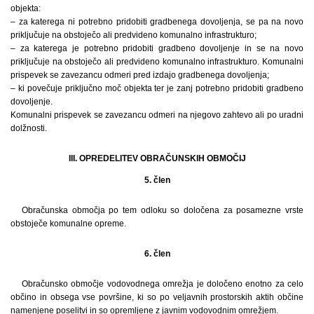
objekta:
– za katerega ni potrebno pridobiti gradbenega dovoljenja, se pa na novo
priključuje na obstoječo ali predvideno komunalno infrastrukturo;
– za katerega je potrebno pridobiti gradbeno dovoljenje in se na novo
priključuje na obstoječo ali predvideno komunalno infrastrukturo. Komunalni
prispevek se zavezancu odmeri pred izdajo gradbenega dovoljenja;
– ki povečuje priključno moč objekta ter je zanj potrebno pridobiti gradbeno
dovoljenje.
Komunalni prispevek se zavezancu odmeri na njegovo zahtevo ali po uradni
dolžnosti.
III. OPREDELITEV OBRAČUNSKIH OBMOČIJ
5. člen
Obračunska območja po tem odloku so določena za posamezne vrste
obstoječe komunalne opreme.
6. člen
Obračunsko območje vodovodnega omrežja je določeno enotno za celo
občino in obsega vse površine, ki so po veljavnih prostorskih aktih občine
namenjene poselitvi in so opremljene z javnim vodovodnim omrežjem.