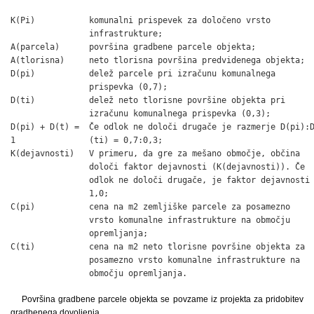
K(Pi)           komunalni prispevek za določeno vrsto

                infrastrukture;

A(parcela)      površina gradbene parcele objekta;

A(tlorisna)     neto tlorisna površina predvidenega objekta;

D(pi)           delež parcele pri izračunu komunalnega

                prispevka (0,7);

D(ti)           delež neto tlorisne površine objekta pri

                izračunu komunalnega prispevka (0,3);

D(pi) + D(t) =  Če odlok ne določi drugače je razmerje D(pi):D
1               (ti) = 0,7:0,3;

K(dejavnosti)   V primeru, da gre za mešano območje, občina

                določi faktor dejavnosti (K(dejavnosti)). Če

                odlok ne določi drugače, je faktor dejavnosti

                1,0;

C(pi)           cena na m2 zemljiške parcele za posamezno

                vrsto komunalne infrastrukture na območju

                opremljanja;

C(ti)           cena na m2 neto tlorisne površine objekta za

                posamezno vrsto komunalne infrastrukture na

                območju opremljanja.
Površina gradbene parcele objekta se povzame iz projekta za pridobitev
gradbenega dovoljenja.