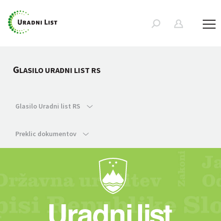
G
LASILO URADNI LIST RS
Glasilo Uradni list RS
Preklic dokumentov