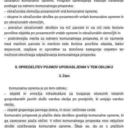
obstoječo komunalno opremo. Program opremljanja vsebuje naslednje
podlage za odmero komunalnega prispevka:
– obračunska območja posameznih vrst komunalne opreme,
– skupne in obračunske stroške po posameznih vrstah komunalne opreme in
po obračunskih območjih,
– preračun obračunskih stroškov na m2 parcele in na m2 neto tlorisne
površine objekta po posameznih vrstah opreme in obračunskih območjih in
– podrobnejša merila za odmero komunalnega prispevka, ki so razmerje
med merilom parcele in merilom neto tlorisne površine objekta, faktor
dejavnosti, olajšave in oprostitve za določene kategorije objektov ter
možnost obročnega odplačevanja komunalnega prispevka.
II. OPREDELITEV POJMOV UPORABLJENIH V TEM ODLOKU
3. člen
Komunalna oprema je po tem odloku:
– objekti in omrežja infrastrukture za izvajanje obveznih lokalnih
gospodarskih javnih služb varstva okolja po predpisih, ki urejajo varstvo
okolja,
– objekti grajenega javnega dobra, in sicer: občinske ceste.
Komunalni prispevek je plačilo dela stroškov gradnje komunalne opreme, ki
ga zavezanec plača občini. V višini komunalnega prispevka niso vključeni
stroški vzdrževanja komunalne opreme. Šteje se, da so s plačilom