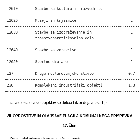
+------------+--------------------------------------+---------
|12610       |Stavbe za kulturo in razvedrilo       |     1   
+------------+--------------------------------------+---------
|12620       |Muzeji in knjižnice                   |     1   
+------------+--------------------------------------+---------
|12630       |Stavbe za izobraževanje in            |     1   
|            |znanstvenoraziskovalno delo           |         
+------------+--------------------------------------+---------
|12640       |Stavbe za zdravstvo                   |     1   
+------------+--------------------------------------+---------
|12650       |Športne dvorane                       |     1   
+------------+--------------------------------------+---------
|127         |Druge nestanovanjske stavbe           |    0,7  
+------------+--------------------------------------+---------
|230         |Kompleksni industrijski objekti       |    1,3  
+------------+--------------------------------------+--------
za vse ostale vrste objektov se določi faktor dejavnosti 1,0.
VII. OPROSTITVE IN OLAJŠAVE PLAČILA KOMUNALNEGA PRISPEVKA
17. člen
Komunalni prispevek se ne plača za gradnjo: