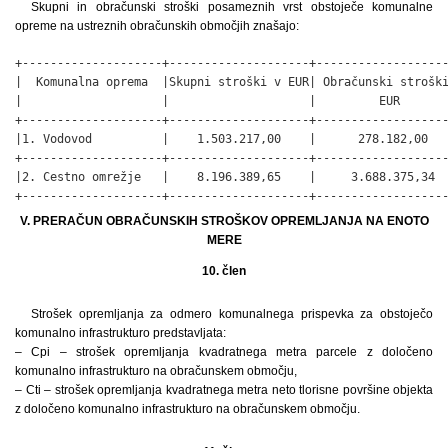
Skupni in obračunski stroški posameznih vrst obstoječe komunalne
opreme na ustreznih obračunskih območjih znašajo:
+--------------------+--------------------+-------------------
|  Komunalna oprema  |Skupni stroški v EUR| Obračunski stroški
|                    |                    |         EUR       
+--------------------+--------------------+-------------------
|1. Vodovod          |    1.503.217,00    |      278.182,00   
+--------------------+--------------------+-------------------
|2. Cestno omrežje   |    8.196.389,65    |     3.688.375,34  
+--------------------+--------------------+------------------
V. PRERAČUN OBRAČUNSKIH STROŠKOV OPREMLJANJA NA ENOTO
MERE
10. člen
Strošek opremljanja za odmero komunalnega prispevka za obstoječo
komunalno infrastrukturo predstavljata:
– Cpi – strošek opremljanja kvadratnega metra parcele z določeno
komunalno infrastrukturo na obračunskem območju,
– Cti – strošek opremljanja kvadratnega metra neto tlorisne površine objekta
z določeno komunalno infrastrukturo na obračunskem območju.