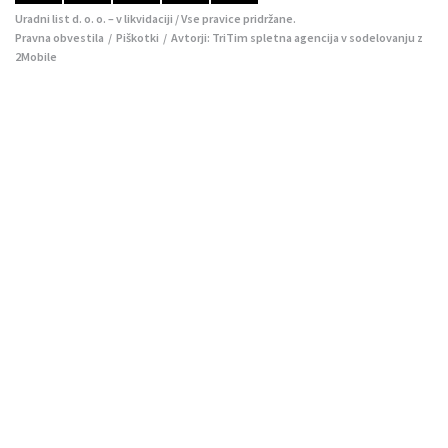
Uradni list d. o. o. – v likvidaciji / Vse pravice pridržane.
Pravna obvestila
/
Piškotki
/ Avtorji:
TriTim spletna agencija
v sodelovanju z
2Mobile