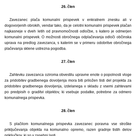
26. člen
Zavezanec plača komunalni prispevek v enkratnem znesku ali v
dogovorjenih obrokih, vendar tako, da je celotni komunalni prispevek plačan
najkasneje v dveh letih od pravnomočnosti odločbe, s katero je odmerjen
komunalni prispevek. O možnosti obročnega odplačevanja odloči občinska
uprava na predlog zavezanca, s katerim se v primeru odobritve obročnega
plačevanja sklene ustrezna pogodba.
27. člen
Zahtevku zavezanca oziroma obvestilu upravne enote o popolnosti vloge
za pridobitev gradbenega dovoljenja mora biti priložen tisti del projekta za
pridobitev gradbenega dovoljenja, izdelanega v skladu z vsemi zahtevami
po predpisih o graditvi objektov, ki vsebuje podatke, potrebne za odmero
komunalnega prispevka.
28. člen
S plačilom komunalnega prispevka zavezanec poravna vse stroške
priključevanja objekta na komunalno opremo, razen gradnje tistih delov
priključkov, ki so v zasebni lasti.