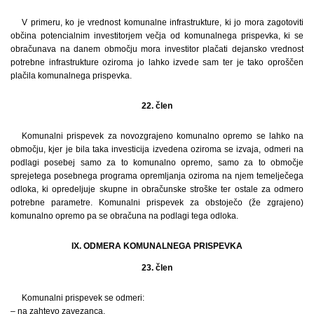
V primeru, ko je vrednost komunalne infrastrukture, ki jo mora zagotoviti
občina potencialnim investitorjem večja od komunalnega prispevka, ki se
obračunava na danem območju mora investitor plačati dejansko vrednost
potrebne infrastrukture oziroma jo lahko izvede sam ter je tako oproščen
plačila komunalnega prispevka.
22. člen
Komunalni prispevek za novozgrajeno komunalno opremo se lahko na
območju, kjer je bila taka investicija izvedena oziroma se izvaja, odmeri na
podlagi posebej samo za to komunalno opremo, samo za to območje
sprejetega posebnega programa opremljanja oziroma na njem temelječega
odloka, ki opredeljuje skupne in obračunske stroške ter ostale za odmero
potrebne parametre. Komunalni prispevek za obstoječo (že zgrajeno)
komunalno opremo pa se obračuna na podlagi tega odloka.
IX. ODMERA KOMUNALNEGA PRISPEVKA
23. člen
Komunalni prispevek se odmeri:
– na zahtevo zavezanca,