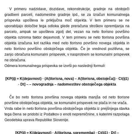
V primeru nadzidave, dozidave, rekonstrukcije, gradnje na obstoječi
gradbeni parceli, nadomestne gradnje ipd., se za izračun komunalnega
prispevka upošteva le priključna moč objekta. V tem primeru se ne
uporabljajo določbe tega odloka glede preračuna stroškov opremljanja na
parcelo, ampak se upošteva zgolj del, vezan na neto tlorisno površino
objekta oziroma faktor dejavnosti. V tem primeru se neto tlorisna površina
objekta izračuna kot razlika med neto tlorisno površino novega objekta in
neto tlorisno površino obstoječega objekta. Če je vrednost pozitivna, se
zanjo obračuna komunalni prispevek, v nasprotnem se komunalni prispevek
ne obračuna.
Odmera komunalnega prispevka se izvrši po naslednji formuli:
[KP(ij) = K(dejavnost) · (A(tlorisna, nova) – A(tlorisna, obstoječa)) · Ct(ij1)
· Dt] – – novogradnja – nadomestitev obstoječega objekta
Če bo neto tlorisna površina novega objekta manjša od neto tlorisne
površine obstoječega objekta, se komunalni prispevek ne plača in ne vrača.
Vrsta rabe in neto tlorisna površina obstoječega objekta iz prejšnjega stavka
tega člena se pridobi iz Podatkov o enoti nepremičnine, s katerimi razpolaga
Geodetska uprava Republike Slovenije.
[KP(ij) = K(dejavnost) · A(tlorisna, sprememba) · Ct(ij1) · Dt] –