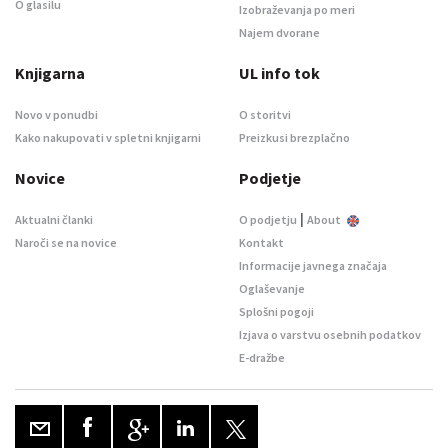
O glasilu
Izobraževanja po meri
Najem dvorane
Knjigarna
UL info tok
Novo v ponudbi
O storitvi
Kako nakupovati v spletni knjigarni
Preizkusi brezplačno
Novice
Podjetje
|
Aktualni članki
O podjetju
About
Naroči se na novice
Kontakt
Informacije javnega značaja
Oglaševanje
Splošni pogoji
Izjava o varstvu osebnih podatkov
E-dražbe