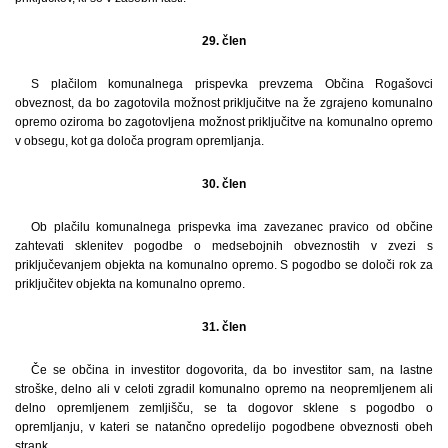
29. člen
S plačilom komunalnega prispevka prevzema Občina Rogašovci
obveznost, da bo zagotovila možnost priključitve na že zgrajeno komunalno
opremo oziroma bo zagotovljena možnost priključitve na komunalno opremo
v obsegu, kot ga določa program opremljanja.
30. člen
Ob plačilu komunalnega prispevka ima zavezanec pravico od občine
zahtevati sklenitev pogodbe o medsebojnih obveznostih v zvezi s
priključevanjem objekta na komunalno opremo. S pogodbo se določi rok za
priključitev objekta na komunalno opremo.
31. člen
Če se občina in investitor dogovorita, da bo investitor sam, na lastne
stroške, delno ali v celoti zgradil komunalno opremo na neopremljenem ali
delno opremljenem zemljišču, se ta dogovor sklene s pogodbo o
opremljanju, v kateri se natančno opredelijo pogodbene obveznosti obeh
strank.