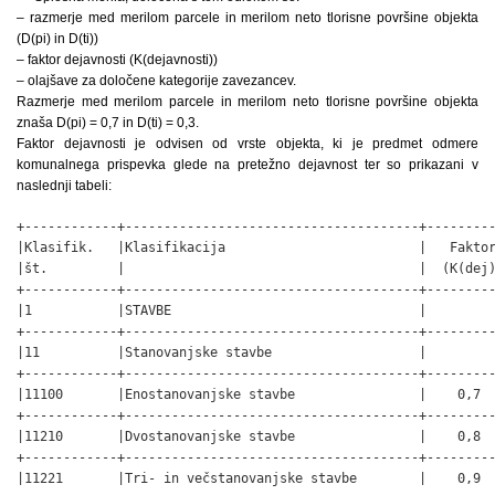
– razmerje med merilom parcele in merilom neto tlorisne površine objekta
(D(pi) in D(ti))
– faktor dejavnosti (K(dejavnosti))
– olajšave za določene kategorije zavezancev.
Razmerje med merilom parcele in merilom neto tlorisne površine objekta
znaša D(pi) = 0,7 in D(ti) = 0,3.
Faktor dejavnosti je odvisen od vrste objekta, ki je predmet odmere
komunalnega prispevka glede na pretežno dejavnost ter so prikazani v
naslednji tabeli:
+------------+--------------------------------------+---------
|Klasifik.   |Klasifikacija                         |   Faktor
|št.         |                                      |  (K(dej)
+------------+--------------------------------------+---------
|1           |STAVBE                                |         
+------------+--------------------------------------+---------
|11          |Stanovanjske stavbe                   |         
+------------+--------------------------------------+---------
|11100       |Enostanovanjske stavbe                |    0,7  
+------------+--------------------------------------+---------
|11210       |Dvostanovanjske stavbe                |    0,8  
+------------+--------------------------------------+---------
|11221       |Tri- in večstanovanjske stavbe        |    0,9  