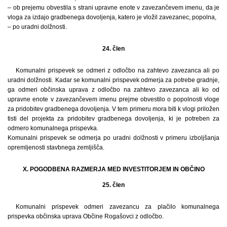
– ob prejemu obvestila s strani upravne enote v zavezančevem imenu, da je
vloga za izdajo gradbenega dovoljenja, katero je vložil zavezanec, popolna,
– po uradni dolžnosti.
24. člen
Komunalni prispevek se odmeri z odločbo na zahtevo zavezanca ali po
uradni dolžnosti. Kadar se komunalni prispevek odmerja za potrebe gradnje,
ga odmeri občinska uprava z odločbo na zahtevo zavezanca ali ko od
upravne enote v zavezančevem imenu prejme obvestilo o popolnosti vloge
za pridobitev gradbenega dovoljenja. V tem primeru mora biti k vlogi priložen
tisti del projekta za pridobitev gradbenega dovoljenja, ki je potreben za
odmero komunalnega prispevka.
Komunalni prispevek se odmerja po uradni dolžnosti v primeru izboljšanja
opremljenosti stavbnega zemljišča.
X. POGODBENA RAZMERJA MED INVESTITORJEM IN OBČINO
25. člen
Komunalni prispevek odmeri zavezancu za plačilo komunalnega
prispevka občinska uprava Občine Rogašovci z odločbo.